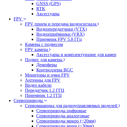
GNSS (GPS)
RTK
Аксессуары
FPV
FPV прием и передача видеосигнала
Видеопередатчики (VTX)
Видеоприёмники (VRX)
Приемник FPV 5.8 ГГц
Камеры с подвесом
FPV камера
Аксессуары и комплектующие для камер
Подвес для камеры
Демпферы
Контроллеры BGC
Мониторы и очки FPV
Антенны для FPV
Видео кабели
Передатчик 1.2 ГГЦ
Приемник 1.2 ГГЦ
Сервоприводы
Сервомашинка для радиоуправляемых моделей
Сервоприводы цифровые
Сервоприводы аналоговые
Сервоприводы микро (~20мм)
Сервоприводы мини (~30мм)