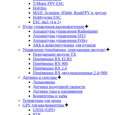
T-Motor FPV ESC
Holybro
MAD. Scorpion, iFlight, RushFPV и другие
Hobbywing ESC
ESC 4in1 (4 в 1)
Пульт управления квадрокоптером
Аппаратуры управления Radiomaster
Аппаратуры управления SIYI
Аппаратуры управления FrSky
АКБ и комплектующие для пультов
Управление (приёмники, передающие модули)
Передающие модули TX
Приёмники RX ELRS
Приёмники RX 900
Приёмники RX 2.4
Приёмники RX двухдиапазонные 2.4+900
Датчики и сенсоры
Дальномеры
Датчики воздушной скорости
Датчики тока и напряжения
Конвертеры и хабы
Телеметрия для дрона
GPS для квадрокоптера
GNSS (GPS)
RTK