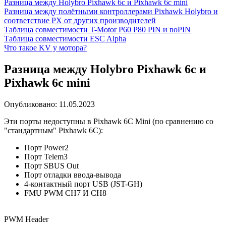
Разница между Holybro Pixhawk 6c и Pixhawk 6c mini
Разница между полётными контроллерами Pixhawk Holybro и
соответствие PX от других производителей
Таблица совместимости T-Motor P60 P80 PIN и noPIN
Таблица совместимости ESC Alpha
Что такое KV у мотора?
Разница между Holybro Pixhawk 6c и
Pixhawk 6c mini
Опубликовано:
11.05.2023
Эти порты недоступны в Pixhawk 6C Mini (по сравнению со
"стандартным" Pixhawk 6C):
Порт Power2
Порт Telem3
Порт SBUS Out
Порт отладки ввода-вывода
4-контактный порт USB (JST-GH)
FMU PWM CH7 И CH8
PWM Header