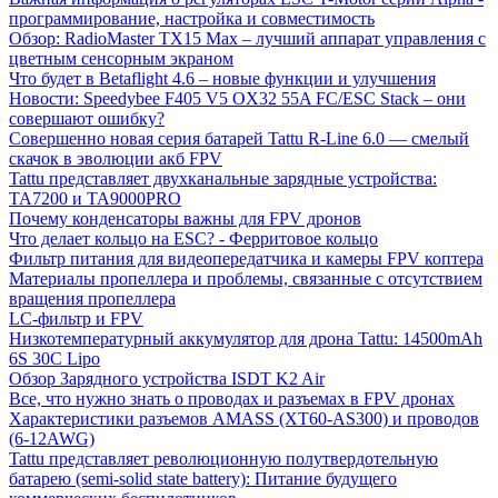
программирование, настройка и совместимость
Обзор: RadioMaster TX15 Max – лучший аппарат управления с
цветным сенсорным экраном
Что будет в Betaflight 4.6 – новые функции и улучшения
Новости: Speedybee F405 V5 OX32 55A FC/ESC Stack – они
совершают ошибку?
Совершенно новая серия батарей Tattu R-Line 6.0 — смелый
скачок в эволюции акб FPV
Tattu представляет двухканальные зарядные устройства:
TA7200 и TA9000PRO
Почему конденсаторы важны для FPV дронов
Что делает кольцо на ESC? - Ферритовое кольцо
Фильтр питания для видеопередатчика и камеры FPV коптера
Материалы пропеллера и проблемы, связанные с отсутствием
вращения пропеллера
LC-фильтр и FPV
Низкотемпературный аккумулятор для дрона Tattu: 14500mAh
6S 30C Lipo
Обзор Зарядного устройства ISDT K2 Air
Все, что нужно знать о проводах и разъемах в FPV дронах
Характеристики разъемов AMASS (XT60-AS300) и проводов
(6-12AWG)
Tattu представляет революционную полутвердотельную
батарею (semi-solid state battery): Питание будущего