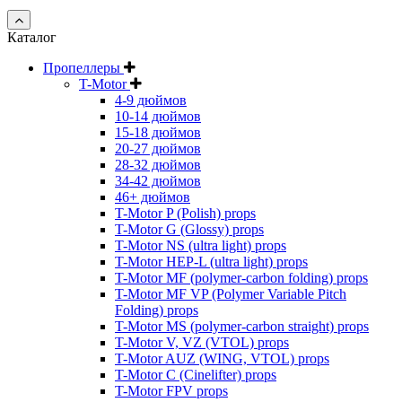
Каталог
Пропеллеры
T-Motor
4-9 дюймов
10-14 дюймов
15-18 дюймов
20-27 дюймов
28-32 дюймов
34-42 дюймов
46+ дюймов
T-Motor P (Polish) props
T-Motor G (Glossy) props
T-Motor NS (ultra light) props
T-Motor HEP-L (ultra light) props
T-Motor MF (polymer-carbon folding) props
T-Motor MF VP (Polymer Variable Pitch
Folding) props
T-Motor MS (polymer-carbon straight) props
T-Motor V, VZ (VTOL) props
T-Motor AUZ (WING, VTOL) props
T-Motor C (Cinelifter) props
T-Motor FPV props