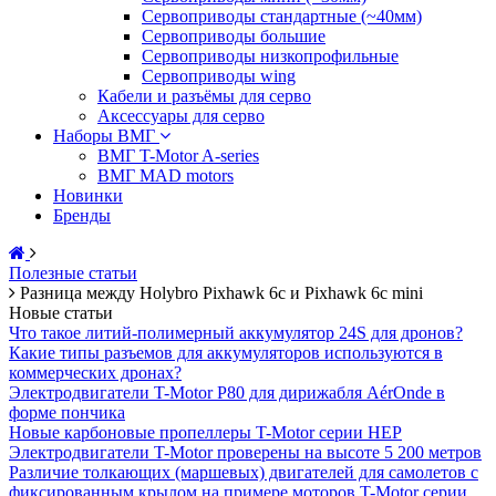
Сервоприводы стандартные (~40мм)
Сервоприводы большие
Сервоприводы низкопрофильные
Сервоприводы wing
Кабели и разъёмы для серво
Аксессуары для серво
Наборы ВМГ
ВМГ T-Motor A-series
ВМГ MAD motors
Новинки
Бренды
Полезные статьи
Разница между Holybro Pixhawk 6c и Pixhawk 6c mini
Новые статьи
Что такое литий-полимерный аккумулятор 24S для дронов?
Какие типы разъемов для аккумуляторов используются в
коммерческих дронах?
Электродвигатели T-Motor P80 для дирижабля AérOnde в
форме пончика
Новые карбоновые пропеллеры T-Motor серии HEP
Электродвигатели T-Motor проверены на высоте 5 200 метров
Различие толкающих (маршевых) двигателей для самолетов с
фиксированным крылом на примере моторов T-Motor серии