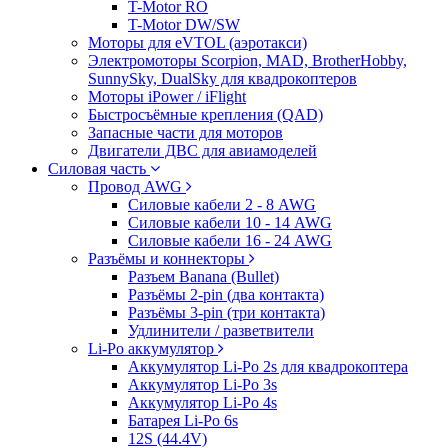
T-Motor RO
T-Motor DW/SW
Моторы для eVTOL (аэротакси)
Электромоторы Scorpion, MAD, BrotherHobby,
SunnySky, DualSky для квадрокоптеров
Моторы iPower / iFlight
Быстросъёмные крепления (QAD)
Запасные части для моторов
Двигатели ДВС для авиамоделей
Силовая часть
Провод AWG
Силовые кабели 2 - 8 AWG
Силовые кабели 10 - 14 AWG
Силовые кабели 16 - 24 AWG
Разъёмы и коннекторы
Разъем Banana (Bullet)
Разъёмы 2-pin (два контакта)
Разъёмы 3-pin (три контакта)
Удлинители / разветвители
Li-Po аккумулятор
Аккумулятор Li-Po 2s для квадрокоптера
Аккумулятор Li-Po 3s
Аккумулятор Li-Po 4s
Батарея Li-Po 6s
12S (44.4V)