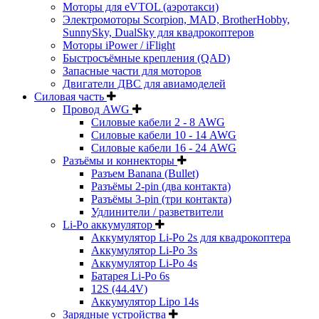
Моторы для eVTOL (аэротакси)
Электромоторы Scorpion, MAD, BrotherHobby,
SunnySky, DualSky для квадрокоптеров
Моторы iPower / iFlight
Быстросъёмные крепления (QAD)
Запасные части для моторов
Двигатели ДВС для авиамоделей
Силовая часть
Провод AWG
Силовые кабели 2 - 8 AWG
Силовые кабели 10 - 14 AWG
Силовые кабели 16 - 24 AWG
Разъёмы и коннекторы
Разъем Banana (Bullet)
Разъёмы 2-pin (два контакта)
Разъёмы 3-pin (три контакта)
Удлинители / разветвители
Li-Po аккумулятор
Аккумулятор Li-Po 2s для квадрокоптера
Аккумулятор Li-Po 3s
Аккумулятор Li-Po 4s
Батарея Li-Po 6s
12S (44.4V)
Аккумулятор Lipo 14s
Зарядные устройства