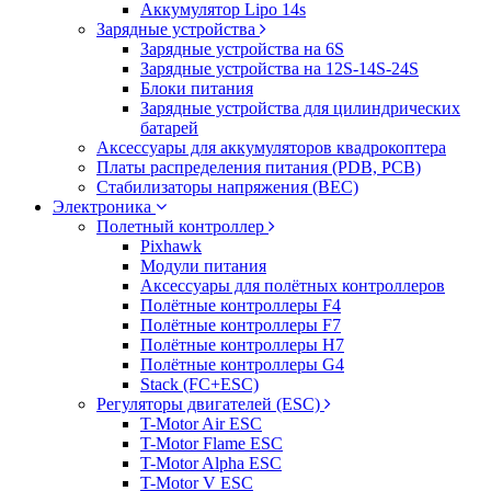
Аккумулятор Lipo 14s
Зарядные устройства
Зарядные устройства на 6S
Зарядные устройства на 12S-14S-24S
Блоки питания
Зарядные устройства для цилиндрических
батарей
Аксессуары для аккумуляторов квадрокоптера
Платы распределения питания (PDB, PCB)
Стабилизаторы напряжения (BEC)
Электроника
Полетный контроллер
Pixhawk
Модули питания
Аксессуары для полётных контроллеров
Полётные контроллеры F4
Полётные контроллеры F7
Полётные контроллеры H7
Полётные контроллеры G4
Stack (FC+ESC)
Регуляторы двигателей (ESC)
T-Motor Air ESC
T-Motor Flame ESC
T-Motor Alpha ESC
T-Motor V ESC