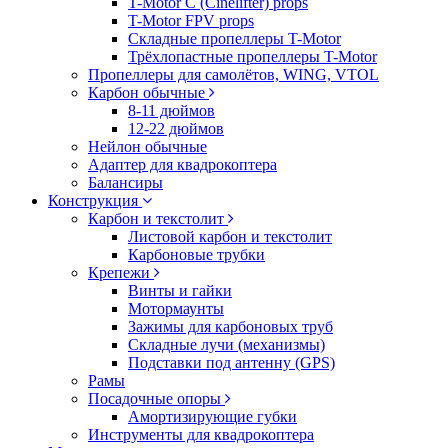
T-Motor C (Cinelifter) props
T-Motor FPV props
Складные пропеллеры T-Motor
Трёхлопастные пропеллеры T-Motor
Пропеллеры для самолётов, WING, VTOL
Карбон обычные
8-11 дюймов
12-22 дюймов
Нейлон обычные
Адаптер для квадрокоптера
Балансиры
Конструкция
Карбон и текстолит
Листовой карбон и текстолит
Карбоновые трубки
Крепежи
Винты и гайки
Мотормаунты
Зажимы для карбоновых труб
Складные лучи (механизмы)
Подставки под антенну (GPS)
Рамы
Посадочные опоры
Амортизирующие губки
Инструменты для квадрокоптера