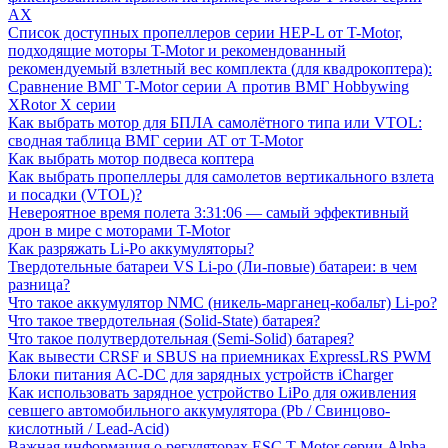
AX
Список доступных пропеллеров серии HEP-L от T-Motor,
подходящие моторы T-Motor и рекомендованный
рекомендуемый взлетный вес комплекта (для квадрокоптера):
Сравнение ВМГ T-Motor серии А против ВМГ Hobbywing
XRotor Х серии
Как выбрать мотор для БПЛА самолётного типа или VTOL:
сводная таблица ВМГ серии AT от T-Motor
Как выбрать мотор подвеса коптера
Как выбрать пропеллеры для самолетов вертикального взлета
и посадки (VTOL)?
Невероятное время полета 3:31:06 — самый эффективный
дрон в мире с моторами T-Motor
Как разряжать Li-Po аккумуляторы?
Твердотельные батареи VS Li-po (Ли-повые) батареи: в чем
разница?
Что такое аккумулятор NMC (никель-марганец-кобальт) Li-po?
Что такое твердотельная (Solid-State) батарея?
Что такое полутвердотельная (Semi-Solid) батарея?
Как вывести CRSF и SBUS на приемниках ExpressLRS PWM
Блоки питания AC-DC для зарядных устройств iCharger
Как использовать зарядное устройство LiPo для оживления
севшего автомобильного аккумулятора (Pb / Свинцово-
кислотный / Lead-Acid)
Важная информация о регуляторах ESC T-Motor серии Alpha -