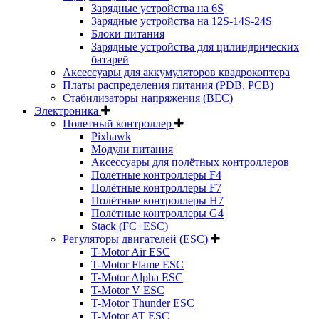
Зарядные устройства на 6S
Зарядные устройства на 12S-14S-24S
Блоки питания
Зарядные устройства для цилиндрических
батарей
Аксессуары для аккумуляторов квадрокоптера
Платы распределения питания (PDB, PCB)
Стабилизаторы напряжения (BEC)
Электроника
Полетный контроллер
Pixhawk
Модули питания
Аксессуары для полётных контроллеров
Полётные контроллеры F4
Полётные контроллеры F7
Полётные контроллеры H7
Полётные контроллеры G4
Stack (FC+ESC)
Регуляторы двигателей (ESC)
T-Motor Air ESC
T-Motor Flame ESC
T-Motor Alpha ESC
T-Motor V ESC
T-Motor Thunder ESC
T-Motor AT ESC