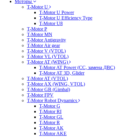
Моторы
T-Motor U
T-Motor U Power
T-Motor U Efficiency Type
T-Motor U8
T-Motor P
T-Motor MN
T-Motor Antigravity
T-Motor Air gear
T-Motor V (VTOL)
T-Motor VL (VTOL)
T-Motor AT (WING)
T-Motor AT Power (CC, замена ДВС)
T-Motor AT 3D, Glider
T-Motor AT (VTOL)
T-Motor AX (WING, VTOL)
T-Motor GB (Gimbal)
T-Motor FPV
T-Motor Robot Dynamics
T-Motor G
T-Motor RI
T-Motor GL
T-Motor R
T-Motor AK
T-Motor AKE