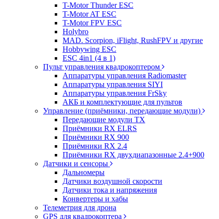
T-Motor Thunder ESC
T-Motor AT ESC
T-Motor FPV ESC
Holybro
MAD. Scorpion, iFlight, RushFPV и другие
Hobbywing ESC
ESC 4in1 (4 в 1)
Пульт управления квадрокоптером
Аппаратуры управления Radiomaster
Аппаратуры управления SIYI
Аппаратуры управления FrSky
АКБ и комплектующие для пультов
Управление (приёмники, передающие модули)
Передающие модули TX
Приёмники RX ELRS
Приёмники RX 900
Приёмники RX 2.4
Приёмники RX двухдиапазонные 2.4+900
Датчики и сенсоры
Дальномеры
Датчики воздушной скорости
Датчики тока и напряжения
Конвертеры и хабы
Телеметрия для дрона
GPS для квадрокоптера