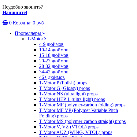
Неудобно звонить?
Напишите!
0
Корзина:
0 руб
Пропеллеры
T-Motor
4-9 дюймов
10-14 дюймов
15-18 дюймов
20-27 дюймов
28-32 дюймов
34-42 дюймов
46+ дюймов
T-Motor P (Polish) props
T-Motor G (Glossy) props
T-Motor NS (ultra light) props
T-Motor HEP-L (ultra light) props
T-Motor MF (polymer-carbon folding) props
T-Motor MF VP (Polymer Variable Pitch
Folding) props
T-Motor MS (polymer-carbon straight) props
T-Motor V, VZ (VTOL) props
T-Motor AUZ (WING, VTOL) props