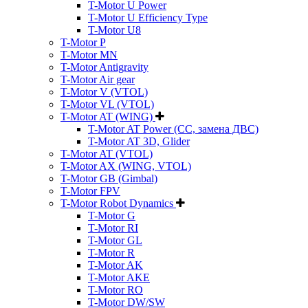
T-Motor U Power
T-Motor U Efficiency Type
T-Motor U8
T-Motor P
T-Motor MN
T-Motor Antigravity
T-Motor Air gear
T-Motor V (VTOL)
T-Motor VL (VTOL)
T-Motor AT (WING)
T-Motor AT Power (CC, замена ДВС)
T-Motor AT 3D, Glider
T-Motor AT (VTOL)
T-Motor AX (WING, VTOL)
T-Motor GB (Gimbal)
T-Motor FPV
T-Motor Robot Dynamics
T-Motor G
T-Motor RI
T-Motor GL
T-Motor R
T-Motor AK
T-Motor AKE
T-Motor RO
T-Motor DW/SW