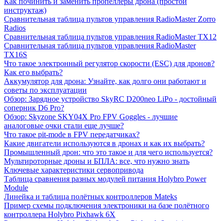
Как починить и заменить пропеллеры дрона (простой
инструктаж)
Сравнительная таблица пультов управления RadioMaster Zorro
Radios
Сравнительная таблица пультов управления RadioMaster TX12
Сравнительная таблица пультов управления RadioMaster
TX16S
Что такое электронный регулятор скорости (ESC) для дронов?
Как его выбрать?
Аккумулятор для дрона: Узнайте, как долго они работают и
советы по эксплуатации
Обзор: Зарядное устройство SkyRC D200neo LiPo - достойный
соперник D6 Pro?
Обзор: Skyzone SKY04X Pro FPV Goggles - лучшие
аналоговые очки стали еще лучше?
Что такое pit-mode в FPV передатчиках?
Какие двигатели используются в дронах и как их выбрать?
Промышленный дрон: что это такое и для чего используется?
Мультироторные дроны и БПЛА: все, что нужно знать
Ключевые характеристики cервопривода
Таблица сравнения разных модулей питания Holybro Power
Module
Линейка и таблица полётных контроллеров Mateks
Пример схемы подключения электроники на базе полётного
контроллера Holybro Pixhawk 6X