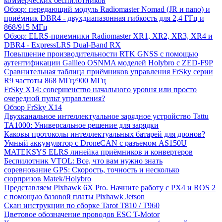
коммерческих беспилотников
Обзор: передающий модуль Radiomaster Nomad (JR и nano) и
приёмник DBR4 - двухдиапазонная гибкость для 2,4 ГГц и
868/915 МГц
Обзор: ELRS-приемники Radiomaster XR1, XR2, XR3, XR4 и
DBR4 - ExpressLRS Dual-Band RX
Повышение производительности RTK GNSS с помощью
аутентификации Galileo OSNMA моделей Holybro с ZED-F9P
Сравнительная таблица приёмников управления FrSky серии
R9 частоты 868 МГц/900 МГц
FrSky X14: совершенство начального уровня или просто
очередной пульт управления?
Обзор FrSky X14
Двухканальное интеллектуальное зарядное устройство Tattu
TA1000: Универсальное решение для зарядки
Каковы протоколы интеллектуальных батарей для дронов?
Умный аккумулятор с DroneCAN с разъемом AS150U
MATEKSYS ELRS линейка приёмников и конвертеров
Беспилотник VTOL: Все, что вам нужно знать
соревнование GPS: Скорость, точность и несколько
сюрпризов Matek/Holybro
Представляем Pixhawk 6X Pro. Начните работу с PX4 и ROS 2
с помощью базовой платы Pixhawk Jetson
Скан инструкции по сборке Tarot T810 / T960
Цветовое обозначение проводов ESC T-Motor