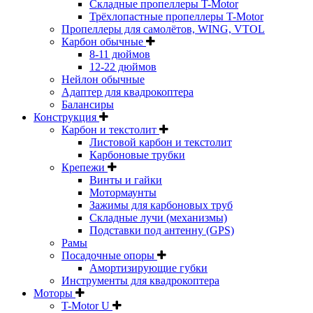
Складные пропеллеры T-Motor
Трёхлопастные пропеллеры T-Motor
Пропеллеры для самолётов, WING, VTOL
Карбон обычные
8-11 дюймов
12-22 дюймов
Нейлон обычные
Адаптер для квадрокоптера
Балансиры
Конструкция
Карбон и текстолит
Листовой карбон и текстолит
Карбоновые трубки
Крепежи
Винты и гайки
Мотормаунты
Зажимы для карбоновых труб
Складные лучи (механизмы)
Подставки под антенну (GPS)
Рамы
Посадочные опоры
Амортизирующие губки
Инструменты для квадрокоптера
Моторы
T-Motor U