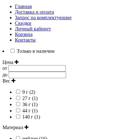
Главная
Доставка и оплата
Запрос на комплектующие
Скидки
Личный кабинет
Корзина
Контакты
Только в наличии
Цена
от
до
Вес
9 г (2)
27 г (1)
36 г (1)
44 г (1)
140 г (1)
Материал
нейлон (16)