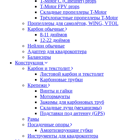
T-Motor C (Cinelifter) props
T-Motor FPV props
Складные пропеллеры T-Motor
Трёхлопастные пропеллеры T-Motor
Пропеллеры для самолётов, WING, VTOL
Карбон обычные
8-11 дюймов
12-22 дюймов
Нейлон обычные
Адаптер для квадрокоптера
Балансиры
Конструкция
Карбон и текстолит
Листовой карбон и текстолит
Карбоновые трубки
Крепежи
Винты и гайки
Мотормаунты
Зажимы для карбоновых труб
Складные лучи (механизмы)
Подставки под антенну (GPS)
Рамы
Посадочные опоры
Амортизирующие губки
Инструменты для квадрокоптера