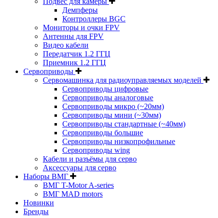
Подвес для камеры
Демпферы
Контроллеры BGC
Мониторы и очки FPV
Антенны для FPV
Видео кабели
Передатчик 1.2 ГГЦ
Приемник 1.2 ГГЦ
Сервоприводы
Сервомашинка для радиоуправляемых моделей
Сервоприводы цифровые
Сервоприводы аналоговые
Сервоприводы микро (~20мм)
Сервоприводы мини (~30мм)
Сервоприводы стандартные (~40мм)
Сервоприводы большие
Сервоприводы низкопрофильные
Сервоприводы wing
Кабели и разъёмы для серво
Аксессуары для серво
Наборы ВМГ
ВМГ T-Motor A-series
ВМГ MAD motors
Новинки
Бренды