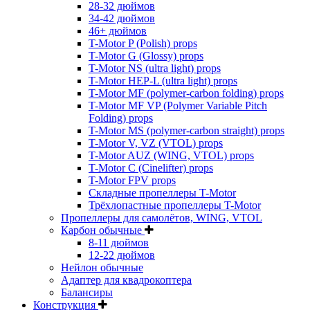
28-32 дюймов
34-42 дюймов
46+ дюймов
T-Motor P (Polish) props
T-Motor G (Glossy) props
T-Motor NS (ultra light) props
T-Motor HEP-L (ultra light) props
T-Motor MF (polymer-carbon folding) props
T-Motor MF VP (Polymer Variable Pitch
Folding) props
T-Motor MS (polymer-carbon straight) props
T-Motor V, VZ (VTOL) props
T-Motor AUZ (WING, VTOL) props
T-Motor C (Cinelifter) props
T-Motor FPV props
Складные пропеллеры T-Motor
Трёхлопастные пропеллеры T-Motor
Пропеллеры для самолётов, WING, VTOL
Карбон обычные
8-11 дюймов
12-22 дюймов
Нейлон обычные
Адаптер для квадрокоптера
Балансиры
Конструкция