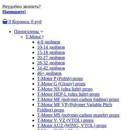
Неудобно звонить?
Напишите!
0
Корзина:
0 руб
Пропеллеры
T-Motor
4-9 дюймов
10-14 дюймов
15-18 дюймов
20-27 дюймов
28-32 дюймов
34-42 дюймов
46+ дюймов
T-Motor P (Polish) props
T-Motor G (Glossy) props
T-Motor NS (ultra light) props
T-Motor HEP-L (ultra light) props
T-Motor MF (polymer-carbon folding) props
T-Motor MF VP (Polymer Variable Pitch
Folding) props
T-Motor MS (polymer-carbon straight) props
T-Motor V, VZ (VTOL) props
T-Motor AUZ (WING, VTOL) props