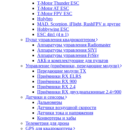
T-Motor Thunder ESC
T-Motor AT ESC
T-Motor FPV ESC
Holybro
MAD. Scorpion, iFlight, RushFPV и другие
Hobbywing ESC
ESC 4in1 (4 в 1)
Пульт управления квадрокоптером
Аппаратуры управления Radiomaster
Аппаратуры управления SIYI
Аппаратуры управления FrSky
АКБ и комплектующие для пультов
Управление (приёмники, передающие модули)
Передающие модули TX
Приёмники RX ELRS
Приёмники RX 900
Приёмники RX 2.4
Приёмники RX двухдиапазонные 2.4+900
Датчики и сенсоры
Дальномеры
Датчики воздушной скорости
Датчики тока и напряжения
Конвертеры и хабы
Телеметрия для дрона
GPS для квадрокоптера