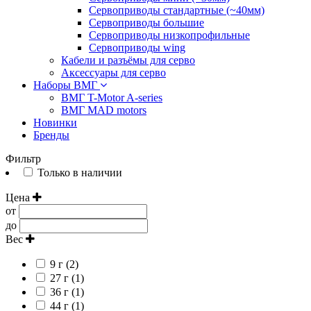
Сервоприводы стандартные (~40мм)
Сервоприводы большие
Сервоприводы низкопрофильные
Сервоприводы wing
Кабели и разъёмы для серво
Аксессуары для серво
Наборы ВМГ
ВМГ T-Motor A-series
ВМГ MAD motors
Новинки
Бренды
Фильтр
Только в наличии
Цена
от
до
Вес
9 г (2)
27 г (1)
36 г (1)
44 г (1)