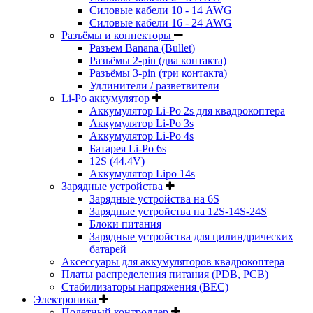
Силовые кабели 10 - 14 AWG
Силовые кабели 16 - 24 AWG
Разъёмы и коннекторы
Разъем Banana (Bullet)
Разъёмы 2-pin (два контакта)
Разъёмы 3-pin (три контакта)
Удлинители / разветвители
Li-Po аккумулятор
Аккумулятор Li-Po 2s для квадрокоптера
Аккумулятор Li-Po 3s
Аккумулятор Li-Po 4s
Батарея Li-Po 6s
12S (44.4V)
Аккумулятор Lipo 14s
Зарядные устройства
Зарядные устройства на 6S
Зарядные устройства на 12S-14S-24S
Блоки питания
Зарядные устройства для цилиндрических
батарей
Аксессуары для аккумуляторов квадрокоптера
Платы распределения питания (PDB, PCB)
Стабилизаторы напряжения (BEC)
Электроника
Полетный контроллер