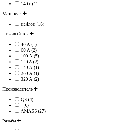
140 г (1)
Материал
нейлон (16)
Пиковый ток
40 А (1)
60 А (2)
100 А (5)
120 A (2)
140 А (1)
260 А (1)
320 А (2)
Производитель
QS (4)
- (6)
AMASS (27)
Разъём