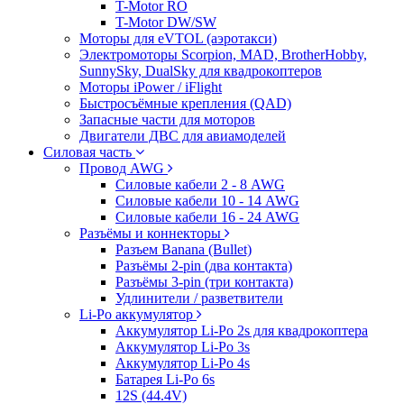
T-Motor RO
T-Motor DW/SW
Моторы для eVTOL (аэротакси)
Электромоторы Scorpion, MAD, BrotherHobby,
SunnySky, DualSky для квадрокоптеров
Моторы iPower / iFlight
Быстросъёмные крепления (QAD)
Запасные части для моторов
Двигатели ДВС для авиамоделей
Силовая часть
Провод AWG
Силовые кабели 2 - 8 AWG
Силовые кабели 10 - 14 AWG
Силовые кабели 16 - 24 AWG
Разъёмы и коннекторы
Разъем Banana (Bullet)
Разъёмы 2-pin (два контакта)
Разъёмы 3-pin (три контакта)
Удлинители / разветвители
Li-Po аккумулятор
Аккумулятор Li-Po 2s для квадрокоптера
Аккумулятор Li-Po 3s
Аккумулятор Li-Po 4s
Батарея Li-Po 6s
12S (44.4V)