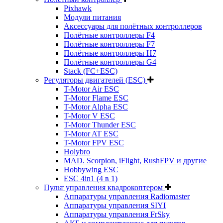
Pixhawk
Модули питания
Аксессуары для полётных контроллеров
Полётные контроллеры F4
Полётные контроллеры F7
Полётные контроллеры H7
Полётные контроллеры G4
Stack (FC+ESC)
Регуляторы двигателей (ESC)
T-Motor Air ESC
T-Motor Flame ESC
T-Motor Alpha ESC
T-Motor V ESC
T-Motor Thunder ESC
T-Motor AT ESC
T-Motor FPV ESC
Holybro
MAD. Scorpion, iFlight, RushFPV и другие
Hobbywing ESC
ESC 4in1 (4 в 1)
Пульт управления квадрокоптером
Аппаратуры управления Radiomaster
Аппаратуры управления SIYI
Аппаратуры управления FrSky