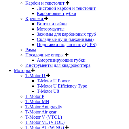
Карбон и текстолит
Листовой карбон и текстолит
Карбоновые трубки
Крепежи
Винты и гайки
Мотормаунты
Зажимы для карбоновых труб
Складные лучи (механизмы)
Подставки под антенну (GPS)
Рамы
Посадочные опоры
Амортизирующие губки
Инструменты для квадрокоптера
Моторы
T-Motor U
T-Motor U Power
T-Motor U Efficiency Type
T-Motor U8
T-Motor P
T-Motor MN
T-Motor Antigravity
T-Motor Air gear
T-Motor V (VTOL)
T-Motor VL (VTOL)
T-Motor AT (WING)