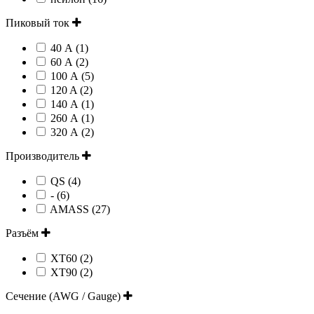
Пиковый ток
40 А (1)
60 А (2)
100 А (5)
120 A (2)
140 А (1)
260 А (1)
320 А (2)
Производитель
QS (4)
- (6)
AMASS (27)
Разъём
XT60 (2)
XT90 (2)
Сечение (AWG / Gauge)