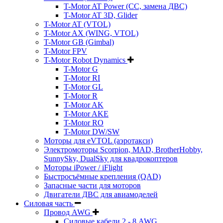
T-Motor AT Power (CC, замена ДВС)
T-Motor AT 3D, Glider
T-Motor AT (VTOL)
T-Motor AX (WING, VTOL)
T-Motor GB (Gimbal)
T-Motor FPV
T-Motor Robot Dynamics
T-Motor G
T-Motor RI
T-Motor GL
T-Motor R
T-Motor AK
T-Motor AKE
T-Motor RO
T-Motor DW/SW
Моторы для eVTOL (аэротакси)
Электромоторы Scorpion, MAD, BrotherHobby,
SunnySky, DualSky для квадрокоптеров
Моторы iPower / iFlight
Быстросъёмные крепления (QAD)
Запасные части для моторов
Двигатели ДВС для авиамоделей
Силовая часть
Провод AWG
Силовые кабели 2 - 8 AWG