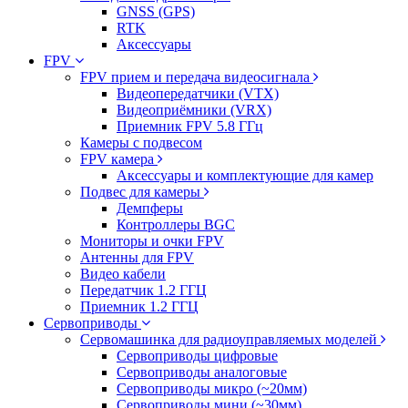
GNSS (GPS)
RTK
Аксессуары
FPV
FPV прием и передача видеосигнала
Видеопередатчики (VTX)
Видеоприёмники (VRX)
Приемник FPV 5.8 ГГц
Камеры с подвесом
FPV камера
Аксессуары и комплектующие для камер
Подвес для камеры
Демпферы
Контроллеры BGC
Мониторы и очки FPV
Антенны для FPV
Видео кабели
Передатчик 1.2 ГГЦ
Приемник 1.2 ГГЦ
Сервоприводы
Сервомашинка для радиоуправляемых моделей
Сервоприводы цифровые
Сервоприводы аналоговые
Сервоприводы микро (~20мм)
Сервоприводы мини (~30мм)