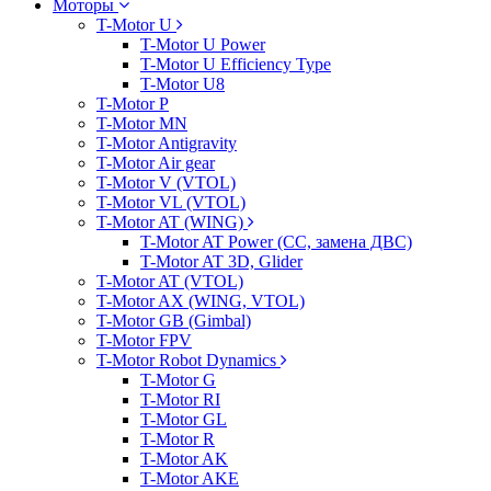
Моторы
T-Motor U
T-Motor U Power
T-Motor U Efficiency Type
T-Motor U8
T-Motor P
T-Motor MN
T-Motor Antigravity
T-Motor Air gear
T-Motor V (VTOL)
T-Motor VL (VTOL)
T-Motor AT (WING)
T-Motor AT Power (CC, замена ДВС)
T-Motor AT 3D, Glider
T-Motor AT (VTOL)
T-Motor AX (WING, VTOL)
T-Motor GB (Gimbal)
T-Motor FPV
T-Motor Robot Dynamics
T-Motor G
T-Motor RI
T-Motor GL
T-Motor R
T-Motor AK
T-Motor AKE