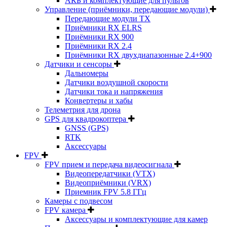
АКБ и комплектующие для пультов
Управление (приёмники, передающие модули)
Передающие модули TX
Приёмники RX ELRS
Приёмники RX 900
Приёмники RX 2.4
Приёмники RX двухдиапазонные 2.4+900
Датчики и сенсоры
Дальномеры
Датчики воздушной скорости
Датчики тока и напряжения
Конвертеры и хабы
Телеметрия для дрона
GPS для квадрокоптера
GNSS (GPS)
RTK
Аксессуары
FPV
FPV прием и передача видеосигнала
Видеопередатчики (VTX)
Видеоприёмники (VRX)
Приемник FPV 5.8 ГГц
Камеры с подвесом
FPV камера
Аксессуары и комплектующие для камер