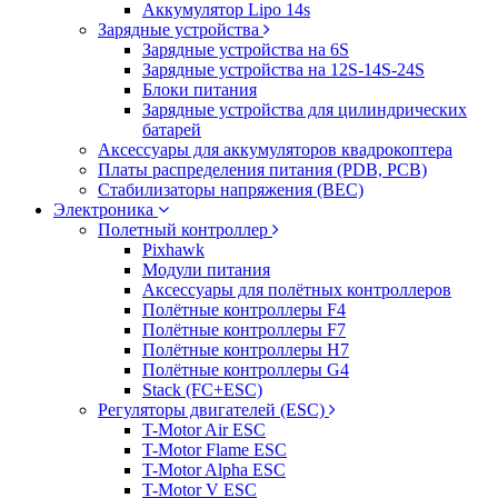
Аккумулятор Lipo 14s
Зарядные устройства
Зарядные устройства на 6S
Зарядные устройства на 12S-14S-24S
Блоки питания
Зарядные устройства для цилиндрических
батарей
Аксессуары для аккумуляторов квадрокоптера
Платы распределения питания (PDB, PCB)
Стабилизаторы напряжения (BEC)
Электроника
Полетный контроллер
Pixhawk
Модули питания
Аксессуары для полётных контроллеров
Полётные контроллеры F4
Полётные контроллеры F7
Полётные контроллеры H7
Полётные контроллеры G4
Stack (FC+ESC)
Регуляторы двигателей (ESC)
T-Motor Air ESC
T-Motor Flame ESC
T-Motor Alpha ESC
T-Motor V ESC