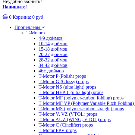
Неудобно звонить?
Напишите!
0
Корзина:
0 руб
Пропеллеры
T-Motor
4-9 дюймов
10-14 дюймов
15-18 дюймов
20-27 дюймов
28-32 дюймов
34-42 дюймов
46+ дюймов
T-Motor P (Polish) props
T-Motor G (Glossy) props
T-Motor NS (ultra light) props
T-Motor HEP-L (ultra light) props
T-Motor MF (polymer-carbon folding) props
T-Motor MF VP (Polymer Variable Pitch Folding)
T-Motor MS (polymer-carbon straight) props
T-Motor V, VZ (VTOL) props
T-Motor AUZ (WING, VTOL) props
T-Motor C (Cinelifter) props
T-Motor FPV props