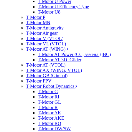
T-Motor U Power
T-Motor U Efficiency Type
T-Motor U8
T-Motor P
T-Motor MN
T-Motor Antigravity
T-Motor Air gear
T-Motor V (VTOL)
T-Motor VL (VTOL)
T-Motor AT (WING)
T-Motor AT Power (CC, замена ДВС)
T-Motor AT 3D, Glider
T-Motor AT (VTOL)
T-Motor AX (WING, VTOL)
T-Motor GB (Gimbal)
T-Motor FPV
T-Motor Robot Dynamics
T-Motor G
T-Motor RI
T-Motor GL
T-Motor R
T-Motor AK
T-Motor AKE
T-Motor RO
T-Motor DW/SW