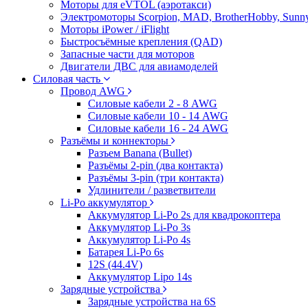
Моторы для eVTOL (аэротакси)
Электромоторы Scorpion, MAD, BrotherHobby, Sunny
Моторы iPower / iFlight
Быстросъёмные крепления (QAD)
Запасные части для моторов
Двигатели ДВС для авиамоделей
Силовая часть
Провод AWG
Силовые кабели 2 - 8 AWG
Силовые кабели 10 - 14 AWG
Силовые кабели 16 - 24 AWG
Разъёмы и коннекторы
Разъем Banana (Bullet)
Разъёмы 2-pin (два контакта)
Разъёмы 3-pin (три контакта)
Удлинители / разветвители
Li-Po аккумулятор
Аккумулятор Li-Po 2s для квадрокоптера
Аккумулятор Li-Po 3s
Аккумулятор Li-Po 4s
Батарея Li-Po 6s
12S (44.4V)
Аккумулятор Lipo 14s
Зарядные устройства
Зарядные устройства на 6S