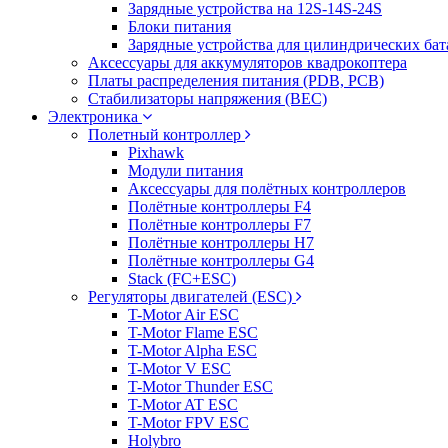
Зарядные устройства на 12S-14S-24S
Блоки питания
Зарядные устройства для цилиндрических бат
Аксессуары для аккумуляторов квадрокоптера
Платы распределения питания (PDB, PCB)
Стабилизаторы напряжения (BEC)
Электроника
Полетный контроллер
Pixhawk
Модули питания
Аксессуары для полётных контроллеров
Полётные контроллеры F4
Полётные контроллеры F7
Полётные контроллеры H7
Полётные контроллеры G4
Stack (FC+ESC)
Регуляторы двигателей (ESC)
T-Motor Air ESC
T-Motor Flame ESC
T-Motor Alpha ESC
T-Motor V ESC
T-Motor Thunder ESC
T-Motor AT ESC
T-Motor FPV ESC
Holybro