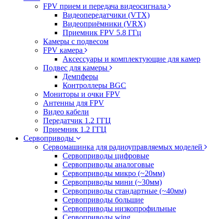
FPV прием и передача видеосигнала
Видеопередатчики (VTX)
Видеоприёмники (VRX)
Приемник FPV 5.8 ГГц
Камеры с подвесом
FPV камера
Аксессуары и комплектующие для камер
Подвес для камеры
Демпферы
Контроллеры BGC
Мониторы и очки FPV
Антенны для FPV
Видео кабели
Передатчик 1.2 ГГЦ
Приемник 1.2 ГГЦ
Сервоприводы
Сервомашинка для радиоуправляемых моделей
Сервоприводы цифровые
Сервоприводы аналоговые
Сервоприводы микро (~20мм)
Сервоприводы мини (~30мм)
Сервоприводы стандартные (~40мм)
Сервоприводы большие
Сервоприводы низкопрофильные
Сервоприводы wing