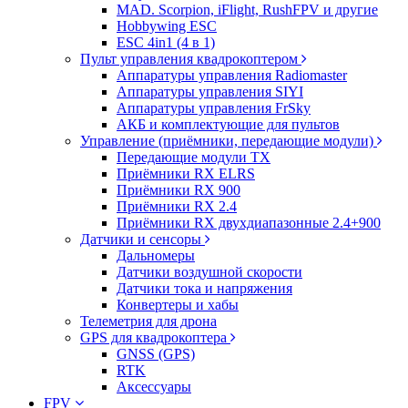
MAD. Scorpion, iFlight, RushFPV и другие
Hobbywing ESC
ESC 4in1 (4 в 1)
Пульт управления квадрокоптером
Аппаратуры управления Radiomaster
Аппаратуры управления SIYI
Аппаратуры управления FrSky
АКБ и комплектующие для пультов
Управление (приёмники, передающие модули)
Передающие модули TX
Приёмники RX ELRS
Приёмники RX 900
Приёмники RX 2.4
Приёмники RX двухдиапазонные 2.4+900
Датчики и сенсоры
Дальномеры
Датчики воздушной скорости
Датчики тока и напряжения
Конвертеры и хабы
Телеметрия для дрона
GPS для квадрокоптера
GNSS (GPS)
RTK
Аксессуары
FPV