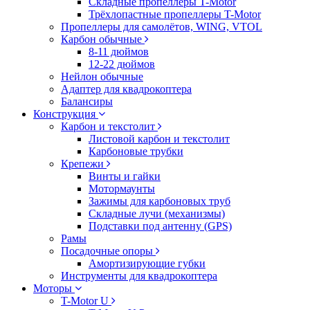
Складные пропеллеры T-Motor
Трёхлопастные пропеллеры T-Motor
Пропеллеры для самолётов, WING, VTOL
Карбон обычные
8-11 дюймов
12-22 дюймов
Нейлон обычные
Адаптер для квадрокоптера
Балансиры
Конструкция
Карбон и текстолит
Листовой карбон и текстолит
Карбоновые трубки
Крепежи
Винты и гайки
Мотормаунты
Зажимы для карбоновых труб
Складные лучи (механизмы)
Подставки под антенну (GPS)
Рамы
Посадочные опоры
Амортизирующие губки
Инструменты для квадрокоптера
Моторы
T-Motor U