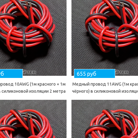
уб
655 руб
ровод 10AWG (1м красного + 1м
Медный провод 11AWG (1м крас
в силиконовой изоляции 2 метра
чёрного) в силиконовой изоляц