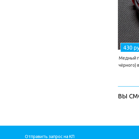
430 р
Медный п
чёрного) 
ВЫ СМ
Отправить запрос на КП