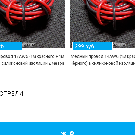
уб
299 руб
ровод 13AWG (1м красного + 1м
Медный провод 14AWG (1м крас
в силиконовой изоляции 2 метра
чёрного) в силиконовой изоляц
ОТРЕЛИ