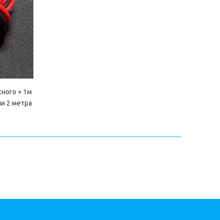
ного + 1м
ии 2 метра