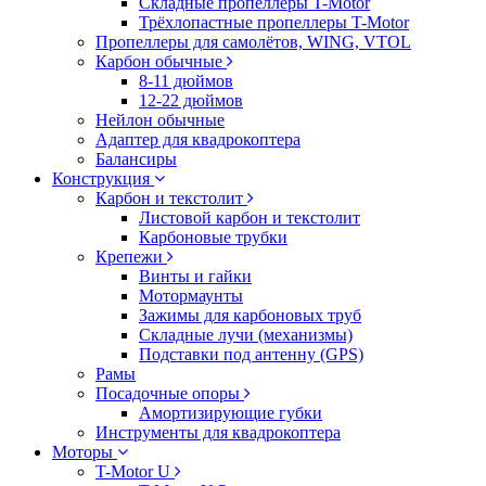
Складные пропеллеры T-Motor
Трёхлопастные пропеллеры T-Motor
Пропеллеры для самолётов, WING, VTOL
Карбон обычные
8-11 дюймов
12-22 дюймов
Нейлон обычные
Адаптер для квадрокоптера
Балансиры
Конструкция
Карбон и текстолит
Листовой карбон и текстолит
Карбоновые трубки
Крепежи
Винты и гайки
Мотормаунты
Зажимы для карбоновых труб
Складные лучи (механизмы)
Подставки под антенну (GPS)
Рамы
Посадочные опоры
Амортизирующие губки
Инструменты для квадрокоптера
Моторы
T-Motor U