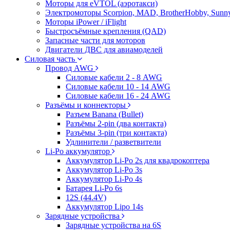
Моторы для eVTOL (аэротакси)
Электромоторы Scorpion, MAD, BrotherHobby, Sunny
Моторы iPower / iFlight
Быстросъёмные крепления (QAD)
Запасные части для моторов
Двигатели ДВС для авиамоделей
Силовая часть
Провод AWG
Силовые кабели 2 - 8 AWG
Силовые кабели 10 - 14 AWG
Силовые кабели 16 - 24 AWG
Разъёмы и коннекторы
Разъем Banana (Bullet)
Разъёмы 2-pin (два контакта)
Разъёмы 3-pin (три контакта)
Удлинители / разветвители
Li-Po аккумулятор
Аккумулятор Li-Po 2s для квадрокоптера
Аккумулятор Li-Po 3s
Аккумулятор Li-Po 4s
Батарея Li-Po 6s
12S (44.4V)
Аккумулятор Lipo 14s
Зарядные устройства
Зарядные устройства на 6S