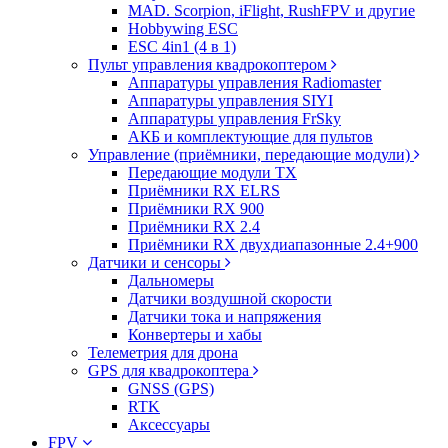
MAD. Scorpion, iFlight, RushFPV и другие
Hobbywing ESC
ESC 4in1 (4 в 1)
Пульт управления квадрокоптером
Аппаратуры управления Radiomaster
Аппаратуры управления SIYI
Аппаратуры управления FrSky
АКБ и комплектующие для пультов
Управление (приёмники, передающие модули)
Передающие модули TX
Приёмники RX ELRS
Приёмники RX 900
Приёмники RX 2.4
Приёмники RX двухдиапазонные 2.4+900
Датчики и сенсоры
Дальномеры
Датчики воздушной скорости
Датчики тока и напряжения
Конвертеры и хабы
Телеметрия для дрона
GPS для квадрокоптера
GNSS (GPS)
RTK
Аксессуары
FPV