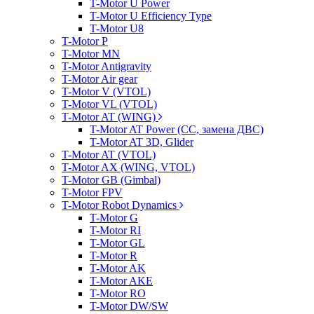
T-Motor U Power
T-Motor U Efficiency Type
T-Motor U8
T-Motor P
T-Motor MN
T-Motor Antigravity
T-Motor Air gear
T-Motor V (VTOL)
T-Motor VL (VTOL)
T-Motor AT (WING)
T-Motor AT Power (CC, замена ДВС)
T-Motor AT 3D, Glider
T-Motor AT (VTOL)
T-Motor AX (WING, VTOL)
T-Motor GB (Gimbal)
T-Motor FPV
T-Motor Robot Dynamics
T-Motor G
T-Motor RI
T-Motor GL
T-Motor R
T-Motor AK
T-Motor AKE
T-Motor RO
T-Motor DW/SW