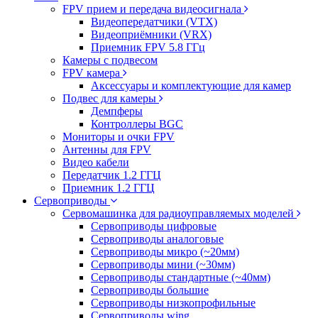
FPV прием и передача видеосигнала
Видеопередатчики (VTX)
Видеоприёмники (VRX)
Приемник FPV 5.8 ГГц
Камеры с подвесом
FPV камера
Аксессуары и комплектующие для камер
Подвес для камеры
Демпферы
Контроллеры BGC
Мониторы и очки FPV
Антенны для FPV
Видео кабели
Передатчик 1.2 ГГЦ
Приемник 1.2 ГГЦ
Сервоприводы
Сервомашинка для радиоуправляемых моделей
Сервоприводы цифровые
Сервоприводы аналоговые
Сервоприводы микро (~20мм)
Сервоприводы мини (~30мм)
Сервоприводы стандартные (~40мм)
Сервоприводы большие
Сервоприводы низкопрофильные
Сервоприводы wing