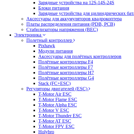
Зарядные устройства на 12S-14S-24S
Блоки питания
Зарядные устройства для цилиндрических бат
Аксессуары для аккумуляторов квадрокоптера
Платы распределения питания (PDB, PCB)
Стабилизаторы напряжения (BEC)
Электроника
Полетный контроллер
Pixhawk
Модули питания
Аксессуары для полётных контроллеров
Полётные контроллеры F4
Полётные контроллеры F7
Полётные контроллеры H7
Полётные контроллеры G4
Stack (FC+ESC)
Регуляторы двигателей (ESC)
T-Motor Air ESC
T-Motor Flame ESC
T-Motor Alpha ESC
T-Motor V ESC
T-Motor Thunder ESC
T-Motor AT ESC
T-Motor FPV ESC
Holybro