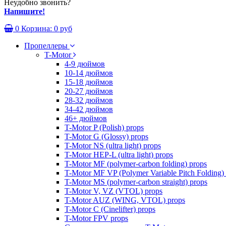
Неудобно звонить?
Напишите!
0
Корзина:
0 руб
Пропеллеры
T-Motor
4-9 дюймов
10-14 дюймов
15-18 дюймов
20-27 дюймов
28-32 дюймов
34-42 дюймов
46+ дюймов
T-Motor P (Polish) props
T-Motor G (Glossy) props
T-Motor NS (ultra light) props
T-Motor HEP-L (ultra light) props
T-Motor MF (polymer-carbon folding) props
T-Motor MF VP (Polymer Variable Pitch Folding)
T-Motor MS (polymer-carbon straight) props
T-Motor V, VZ (VTOL) props
T-Motor AUZ (WING, VTOL) props
T-Motor C (Cinelifter) props
T-Motor FPV props