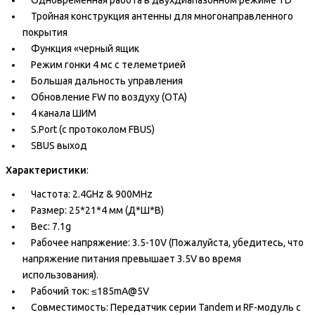
Одновременная работа в двухдиапазонном режиме TD
Тройная конструкция антенны для многонаправленного
покрытия
Функция «черный ящик
Режим гонки 4 мс с телеметрией
Большая дальность управления
Обновление FW по воздуху (OTA)
4 канала ШИМ
S.Port (с протоколом FBUS)
SBUS выход
Характеристики
:
Частота: 2.4GHz & 900MHz
Размер: 25*21*4 мм (Д*Ш*В)
Вес: 7.1g
Рабочее напряжение: 3.5-10V (Пожалуйста, убедитесь, что
напряжение питания превышает 3.5V во время
использования).
Рабочий ток: ≤185mA@5V
Совместимость: Передатчик серии Tandem и RF-модуль с