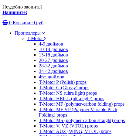
Неудобно звонить?
Напишите!
0
Корзина:
0 руб
Пропеллеры
T-Motor
4-9 дюймов
10-14 дюймов
15-18 дюймов
20-27 дюймов
28-32 дюймов
34-42 дюймов
46+ дюймов
T-Motor P (Polish) props
T-Motor G (Glossy) props
T-Motor NS (ultra light) props
T-Motor HEP-L (ultra light) props
T-Motor MF (polymer-carbon folding) props
T-Motor MF VP (Polymer Variable Pitch
Folding) props
T-Motor MS (polymer-carbon straight) props
T-Motor V, VZ (VTOL) props
T-Motor AUZ (WING, VTOL) props