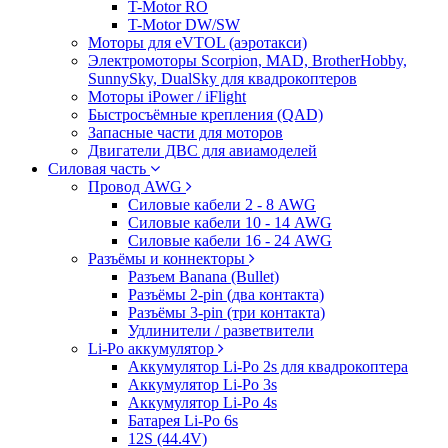
T-Motor RO
T-Motor DW/SW
Моторы для eVTOL (аэротакси)
Электромоторы Scorpion, MAD, BrotherHobby,
SunnySky, DualSky для квадрокоптеров
Моторы iPower / iFlight
Быстросъёмные крепления (QAD)
Запасные части для моторов
Двигатели ДВС для авиамоделей
Силовая часть
Провод AWG
Силовые кабели 2 - 8 AWG
Силовые кабели 10 - 14 AWG
Силовые кабели 16 - 24 AWG
Разъёмы и коннекторы
Разъем Banana (Bullet)
Разъёмы 2-pin (два контакта)
Разъёмы 3-pin (три контакта)
Удлинители / разветвители
Li-Po аккумулятор
Аккумулятор Li-Po 2s для квадрокоптера
Аккумулятор Li-Po 3s
Аккумулятор Li-Po 4s
Батарея Li-Po 6s
12S (44.4V)