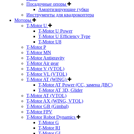
Посадочные опоры
Амортизирующие губки
Инструменты для квадрокоптера
Моторы
T-Motor U
T-Motor U Power
T-Motor U Efficiency Type
T-Motor U8
T-Motor P
T-Motor MN
T-Motor Antigravity
T-Motor Air gear
T-Motor V (VTOL)
T-Motor VL (VTOL)
T-Motor AT (WING)
T-Motor AT Power (CC, замена ДВС)
T-Motor AT 3D, Glider
T-Motor AT (VTOL)
T-Motor AX (WING, VTOL)
T-Motor GB (Gimbal)
T-Motor FPV
T-Motor Robot Dynamics
T-Motor G
T-Motor RI
T-Motor GL