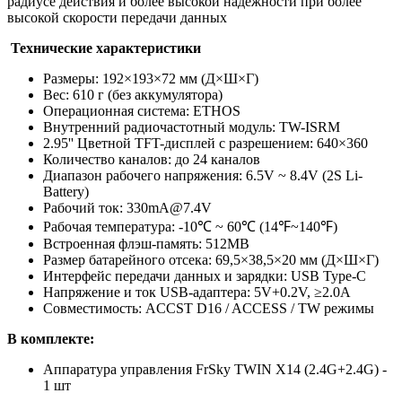
радиусе действия и более высокой надежности при более
высокой скорости передачи данных
Технические характеристики
Размеры: 192×193×72 мм (Д×Ш×Г)
Вес: 610 г (без аккумулятора)
Операционная система: ETHOS
Внутренний радиочастотный модуль: TW-ISRM
2.95'' Цветной TFT-дисплей с разрешением: 640×360
Количество каналов: до 24 каналов
Диапазон рабочего напряжения: 6.5V ~ 8.4V (2S Li-
Battery)
Рабочий ток: 330mA@7.4V
Рабочая температура: -10℃ ~ 60℃ (14℉~140℉)
Встроенная флэш-память: 512MB
Размер батарейного отсека: 69,5×38,5×20 мм (Д×Ш×Г)
Интерфейс передачи данных и зарядки: USB Type-C
Напряжение и ток USB-адаптера: 5V+0.2V, ≥2.0A
Совместимость: ACCST D16 / ACCESS / TW режимы
В комплекте:
Аппаратура управления FrSky TWIN X14 (2.4G+2.4G) -
1 шт