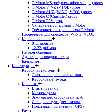
T-Motor MS (polymer-carbon straight) props
T-Motor V, VZ (VTOL) props
T-Motor AUZ (WING, VTOL) props
T-Motor C (Cinelifter) props
T-Motor FPV props
Складные пропеллеры T-Motor
Трёхлопастные пропеллеры T-Motor
Пропеллеры для самолётов, WING, VTOL
Карбон обычные
8-11 дюймов
12-22 дюймов
Нейлон обычные
Адаптер для квадрокоптера
Балансиры
Конструкция
Карбон и текстолит
Листовой карбон и текстолит
Карбоновые трубки
Крепежи
Винты и гайки
Мотормаунты
Зажимы для карбоновых труб
Складные лучи (механизмы)
Подставки под антенну (GPS)
Рамы