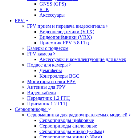
GNSS (GPS)
RTK
Аксессуары
FPV
FPV прием и передача видеосигнала
Видеопередатчики (VTX)
Видеоприёмники (VRX)
Приемник FPV 5.8 ГГц
Камеры с подвесом
FPV камера
Аксессуары и комплектующие для камер
Подвес для камеры
Демпферы
Контроллеры BGC
Мониторы и очки FPV
Антенны для FPV
Видео кабели
Передатчик 1.2 ГГЦ
Приемник 1.2 ГГЦ
Сервоприводы
Сервомашинка для радиоуправляемых моделей
Сервоприводы цифровые
Сервоприводы аналоговые
Сервоприводы микро (~20мм)
Сервоприводы мини (~30мм)