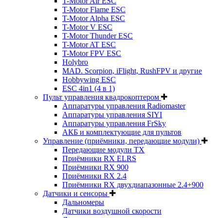
T-Motor Air ESC
T-Motor Flame ESC
T-Motor Alpha ESC
T-Motor V ESC
T-Motor Thunder ESC
T-Motor AT ESC
T-Motor FPV ESC
Holybro
MAD. Scorpion, iFlight, RushFPV и другие
Hobbywing ESC
ESC 4in1 (4 в 1)
Пульт управления квадрокоптером
Аппаратуры управления Radiomaster
Аппаратуры управления SIYI
Аппаратуры управления FrSky
АКБ и комплектующие для пультов
Управление (приёмники, передающие модули)
Передающие модули TX
Приёмники RX ELRS
Приёмники RX 900
Приёмники RX 2.4
Приёмники RX двухдиапазонные 2.4+900
Датчики и сенсоры
Дальномеры
Датчики воздушной скорости