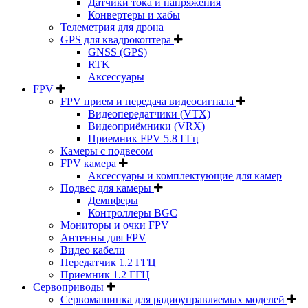
Датчики тока и напряжения
Конвертеры и хабы
Телеметрия для дрона
GPS для квадрокоптера
GNSS (GPS)
RTK
Аксессуары
FPV
FPV прием и передача видеосигнала
Видеопередатчики (VTX)
Видеоприёмники (VRX)
Приемник FPV 5.8 ГГц
Камеры с подвесом
FPV камера
Аксессуары и комплектующие для камер
Подвес для камеры
Демпферы
Контроллеры BGC
Мониторы и очки FPV
Антенны для FPV
Видео кабели
Передатчик 1.2 ГГЦ
Приемник 1.2 ГГЦ
Сервоприводы
Сервомашинка для радиоуправляемых моделей