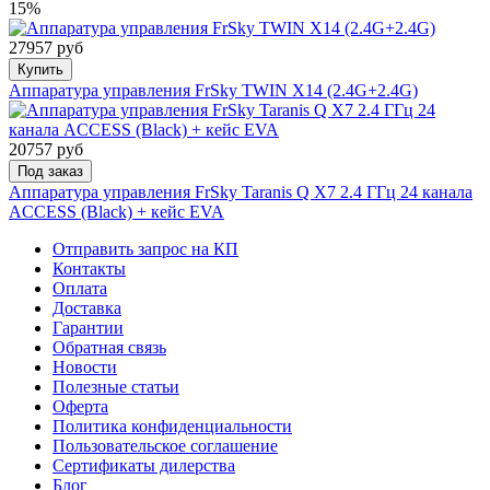
15%
27957 руб
Купить
Аппаратура управления FrSky TWIN X14 (2.4G+2.4G)
20757 руб
Под заказ
Аппаратура управления FrSky Taranis Q X7 2.4 ГГц 24 канала
ACCESS (Black) + кейс EVA
Отправить запрос на КП
Контакты
Оплата
Доставка
Гарантии
Обратная связь
Новости
Полезные статьи
Оферта
Политика конфиденциальности
Пользовательское соглашение
Сертификаты дилерства
Блог