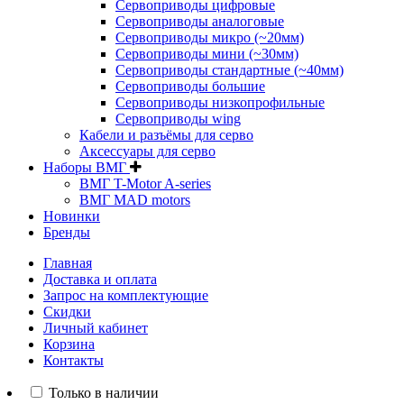
Сервоприводы цифровые
Сервоприводы аналоговые
Сервоприводы микро (~20мм)
Сервоприводы мини (~30мм)
Сервоприводы стандартные (~40мм)
Сервоприводы большие
Сервоприводы низкопрофильные
Сервоприводы wing
Кабели и разъёмы для серво
Аксессуары для серво
Наборы ВМГ
ВМГ T-Motor A-series
ВМГ MAD motors
Новинки
Бренды
Главная
Доставка и оплата
Запрос на комплектующие
Скидки
Личный кабинет
Корзина
Контакты
Только в наличии