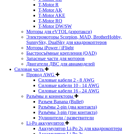
T-Motor R
T-Motor AK
T-Motor AKE
T-Motor RO
T-Motor DW/SW
Моторы для eVTOL (аэротакси)
Электромоторы Scorpion, MAD, BrotherHobby,
SunnySky, DualSky для квадрокоптеров
Моторы iPower / iFlight
Быстросъёмные крепления (QAD)
Запасные части для моторов
Двигатели ДВС для авиамоделей
Силовая часть
Провод AWG
Силовые кабели 2 - 8 AWG
Силовые кабели 10 - 14 AWG
Силовые кабели 16 - 24 AWG
Разъёмы и коннекторы
Разъем Banana (Bullet)
Разъёмы 2-pin (два контакта)
Разъёмы 3-pin (три контакта)
Удлинители / разветвители
Li-Po аккумулятор
Аккумулятор Li-Po 2s для квадрокоптера
Аккумулятор Li-Po 3s