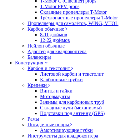
T-Motor C (Cinelifter) props
T-Motor FPV props
Складные пропеллеры T-Motor
Трёхлопастные пропеллеры T-Motor
Пропеллеры для самолётов, WING, VTOL
Карбон обычные
8-11 дюймов
12-22 дюймов
Нейлон обычные
Адаптер для квадрокоптера
Балансиры
Конструкция
Карбон и текстолит
Листовой карбон и текстолит
Карбоновые трубки
Крепежи
Винты и гайки
Мотормаунты
Зажимы для карбоновых труб
Складные лучи (механизмы)
Подставки под антенну (GPS)
Рамы
Посадочные опоры
Амортизирующие губки
Инструменты для квадрокоптера