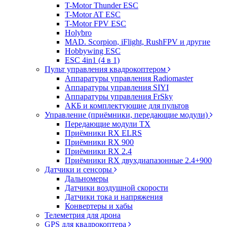
T-Motor Thunder ESC
T-Motor AT ESC
T-Motor FPV ESC
Holybro
MAD. Scorpion, iFlight, RushFPV и другие
Hobbywing ESC
ESC 4in1 (4 в 1)
Пульт управления квадрокоптером
Аппаратуры управления Radiomaster
Аппаратуры управления SIYI
Аппаратуры управления FrSky
АКБ и комплектующие для пультов
Управление (приёмники, передающие модули)
Передающие модули TX
Приёмники RX ELRS
Приёмники RX 900
Приёмники RX 2.4
Приёмники RX двухдиапазонные 2.4+900
Датчики и сенсоры
Дальномеры
Датчики воздушной скорости
Датчики тока и напряжения
Конвертеры и хабы
Телеметрия для дрона
GPS для квадрокоптера