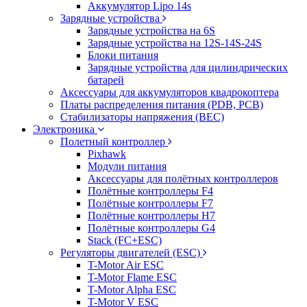
Аккумулятор Lipo 14s
Зарядные устройства
Зарядные устройства на 6S
Зарядные устройства на 12S-14S-24S
Блоки питания
Зарядные устройства для цилиндрических
батарей
Аксессуары для аккумуляторов квадрокоптера
Платы распределения питания (PDB, PCB)
Стабилизаторы напряжения (BEC)
Электроника
Полетный контроллер
Pixhawk
Модули питания
Аксессуары для полётных контроллеров
Полётные контроллеры F4
Полётные контроллеры F7
Полётные контроллеры H7
Полётные контроллеры G4
Stack (FC+ESC)
Регуляторы двигателей (ESC)
T-Motor Air ESC
T-Motor Flame ESC
T-Motor Alpha ESC
T-Motor V ESC