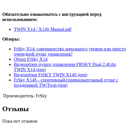
Обязательно ознакомьтесь с инструкцией перед
использованием:
TWIN X14 / X14S Manual.pdf
Обзоры:
FrSky X14: совершенство начального уровня или просто
очередной пульт управления?
Обзор FrSky X14
Видеообзор пульта управления FRSKY Dual 2.4Ghz
TWIN X14 (eng)
Видеообзор FrSKY TWIN X14S (eng)
FrSky X14S - спортивный/соревновательный пульт с
поддержкой TW/Twin (eng)
Производитель:
FrSky
Отзывы
Пока нет отзывов