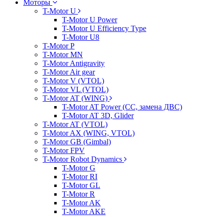
Моторы
T-Motor U
T-Motor U Power
T-Motor U Efficiency Type
T-Motor U8
T-Motor P
T-Motor MN
T-Motor Antigravity
T-Motor Air gear
T-Motor V (VTOL)
T-Motor VL (VTOL)
T-Motor AT (WING)
T-Motor AT Power (CC, замена ДВС)
T-Motor AT 3D, Glider
T-Motor AT (VTOL)
T-Motor AX (WING, VTOL)
T-Motor GB (Gimbal)
T-Motor FPV
T-Motor Robot Dynamics
T-Motor G
T-Motor RI
T-Motor GL
T-Motor R
T-Motor AK
T-Motor AKE