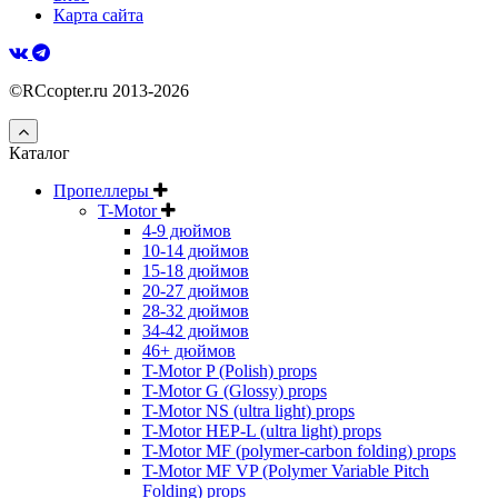
Карта сайта
©RCcopter.ru 2013-2026
Каталог
Пропеллеры
T-Motor
4-9 дюймов
10-14 дюймов
15-18 дюймов
20-27 дюймов
28-32 дюймов
34-42 дюймов
46+ дюймов
T-Motor P (Polish) props
T-Motor G (Glossy) props
T-Motor NS (ultra light) props
T-Motor HEP-L (ultra light) props
T-Motor MF (polymer-carbon folding) props
T-Motor MF VP (Polymer Variable Pitch
Folding) props