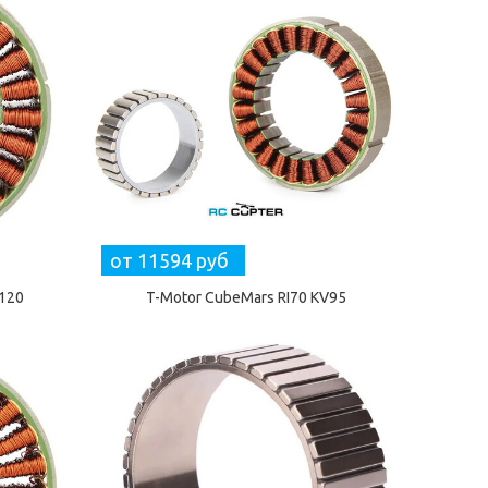
от 11594 руб
V120
T-Motor CubeMars RI70 KV95