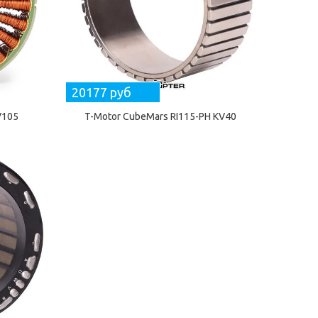
20177 руб
V105
T-Motor CubeMars RI115-PH KV40