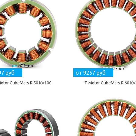
97 руб
от 9257 руб
otor CubeMars RI50 KV100
T-Motor CubeMars RI60 K