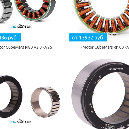
436 руб
от 13932 руб
tor CubeMars RI80 V2.0 KV75
T-Motor CubeMars RI100 K