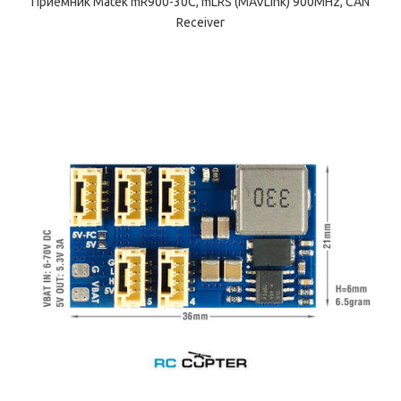
Приёмник Matek mR900-30C, mLRS (MAVLink) 900MHz, CAN
Receiver