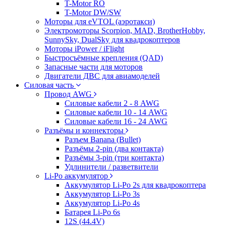
T-Motor RO
T-Motor DW/SW
Моторы для eVTOL (аэротакси)
Электромоторы Scorpion, MAD, BrotherHobby,
SunnySky, DualSky для квадрокоптеров
Моторы iPower / iFlight
Быстросъёмные крепления (QAD)
Запасные части для моторов
Двигатели ДВС для авиамоделей
Силовая часть
Провод AWG
Силовые кабели 2 - 8 AWG
Силовые кабели 10 - 14 AWG
Силовые кабели 16 - 24 AWG
Разъёмы и коннекторы
Разъем Banana (Bullet)
Разъёмы 2-pin (два контакта)
Разъёмы 3-pin (три контакта)
Удлинители / разветвители
Li-Po аккумулятор
Аккумулятор Li-Po 2s для квадрокоптера
Аккумулятор Li-Po 3s
Аккумулятор Li-Po 4s
Батарея Li-Po 6s
12S (44.4V)