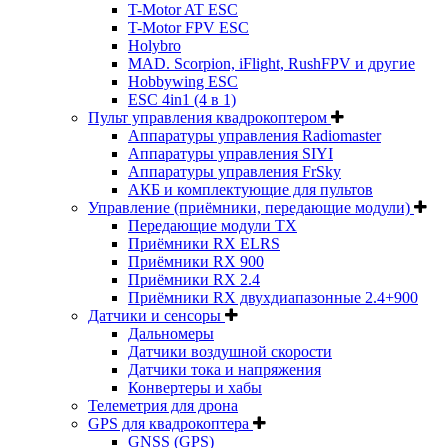
T-Motor AT ESC
T-Motor FPV ESC
Holybro
MAD. Scorpion, iFlight, RushFPV и другие
Hobbywing ESC
ESC 4in1 (4 в 1)
Пульт управления квадрокоптером
Аппаратуры управления Radiomaster
Аппаратуры управления SIYI
Аппаратуры управления FrSky
АКБ и комплектующие для пультов
Управление (приёмники, передающие модули)
Передающие модули TX
Приёмники RX ELRS
Приёмники RX 900
Приёмники RX 2.4
Приёмники RX двухдиапазонные 2.4+900
Датчики и сенсоры
Дальномеры
Датчики воздушной скорости
Датчики тока и напряжения
Конвертеры и хабы
Телеметрия для дрона
GPS для квадрокоптера
GNSS (GPS)