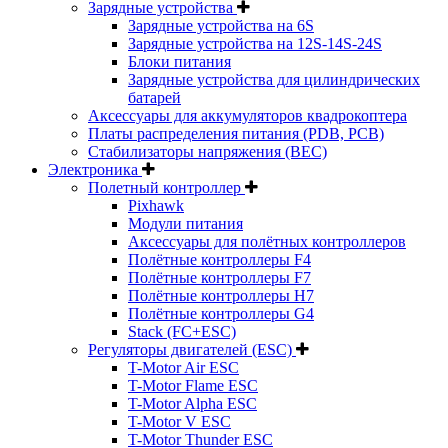
Зарядные устройства
Зарядные устройства на 6S
Зарядные устройства на 12S-14S-24S
Блоки питания
Зарядные устройства для цилиндрических
батарей
Аксессуары для аккумуляторов квадрокоптера
Платы распределения питания (PDB, PCB)
Стабилизаторы напряжения (BEC)
Электроника
Полетный контроллер
Pixhawk
Модули питания
Аксессуары для полётных контроллеров
Полётные контроллеры F4
Полётные контроллеры F7
Полётные контроллеры H7
Полётные контроллеры G4
Stack (FC+ESC)
Регуляторы двигателей (ESC)
T-Motor Air ESC
T-Motor Flame ESC
T-Motor Alpha ESC
T-Motor V ESC
T-Motor Thunder ESC