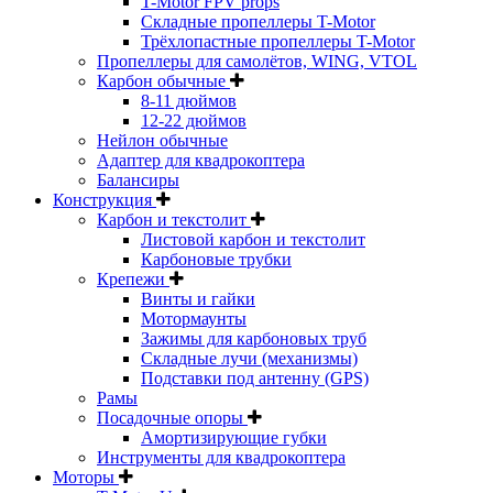
T-Motor FPV props
Складные пропеллеры T-Motor
Трёхлопастные пропеллеры T-Motor
Пропеллеры для самолётов, WING, VTOL
Карбон обычные
8-11 дюймов
12-22 дюймов
Нейлон обычные
Адаптер для квадрокоптера
Балансиры
Конструкция
Карбон и текстолит
Листовой карбон и текстолит
Карбоновые трубки
Крепежи
Винты и гайки
Мотормаунты
Зажимы для карбоновых труб
Складные лучи (механизмы)
Подставки под антенну (GPS)
Рамы
Посадочные опоры
Амортизирующие губки
Инструменты для квадрокоптера
Моторы