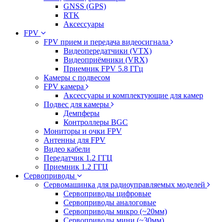
GNSS (GPS)
RTK
Аксессуары
FPV
FPV прием и передача видеосигнала
Видеопередатчики (VTX)
Видеоприёмники (VRX)
Приемник FPV 5.8 ГГц
Камеры с подвесом
FPV камера
Аксессуары и комплектующие для камер
Подвес для камеры
Демпферы
Контроллеры BGC
Мониторы и очки FPV
Антенны для FPV
Видео кабели
Передатчик 1.2 ГГЦ
Приемник 1.2 ГГЦ
Сервоприводы
Сервомашинка для радиоуправляемых моделей
Сервоприводы цифровые
Сервоприводы аналоговые
Сервоприводы микро (~20мм)
Сервоприводы мини (~30мм)