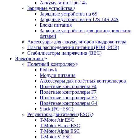
Аккумулятор Lipo 14s
Зарядные устройства
Зарядные устройства на 6S
Зарядные устройства на 12S-14S-24S
Блоки питания
Зарядные устройства для цилиндрических
батарей
Аксессуары для аккумуляторов квадрокоптера
Платы распределения питания (PDB, PCB)
Стабилизаторы напряжения (BEC)
Электроника
Полетный контроллер
Pixhawk
Модули питания
Аксессуары для полётных контроллеров
Полётные контроллеры F4
Полётные контроллеры F7
Полётные контроллеры H7
Полётные контроллеры G4
Stack (FC+ESC)
Регуляторы двигателей (ESC)
T-Motor Air ESC
T-Motor Flame ESC
T-Motor Alpha ESC
T-Motor V ESC