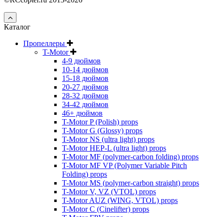
Каталог
Пропеллеры
T-Motor
4-9 дюймов
10-14 дюймов
15-18 дюймов
20-27 дюймов
28-32 дюймов
34-42 дюймов
46+ дюймов
T-Motor P (Polish) props
T-Motor G (Glossy) props
T-Motor NS (ultra light) props
T-Motor HEP-L (ultra light) props
T-Motor MF (polymer-carbon folding) props
T-Motor MF VP (Polymer Variable Pitch
Folding) props
T-Motor MS (polymer-carbon straight) props
T-Motor V, VZ (VTOL) props
T-Motor AUZ (WING, VTOL) props
T-Motor C (Cinelifter) props