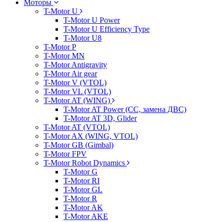
Моторы
T-Motor U
T-Motor U Power
T-Motor U Efficiency Type
T-Motor U8
T-Motor P
T-Motor MN
T-Motor Antigravity
T-Motor Air gear
T-Motor V (VTOL)
T-Motor VL (VTOL)
T-Motor AT (WING)
T-Motor AT Power (CC, замена ДВС)
T-Motor AT 3D, Glider
T-Motor AT (VTOL)
T-Motor AX (WING, VTOL)
T-Motor GB (Gimbal)
T-Motor FPV
T-Motor Robot Dynamics
T-Motor G
T-Motor RI
T-Motor GL
T-Motor R
T-Motor AK
T-Motor AKE