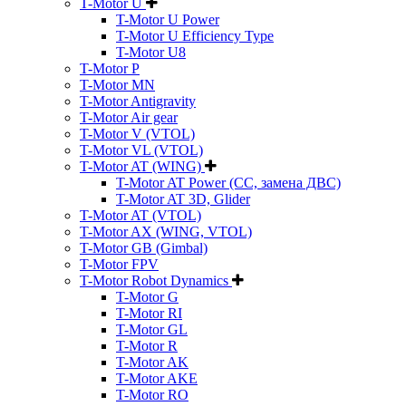
T-Motor U
T-Motor U Power
T-Motor U Efficiency Type
T-Motor U8
T-Motor P
T-Motor MN
T-Motor Antigravity
T-Motor Air gear
T-Motor V (VTOL)
T-Motor VL (VTOL)
T-Motor AT (WING)
T-Motor AT Power (CC, замена ДВС)
T-Motor AT 3D, Glider
T-Motor AT (VTOL)
T-Motor AX (WING, VTOL)
T-Motor GB (Gimbal)
T-Motor FPV
T-Motor Robot Dynamics
T-Motor G
T-Motor RI
T-Motor GL
T-Motor R
T-Motor AK
T-Motor AKE
T-Motor RO