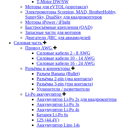
T-Motor DW/SW
Моторы для eVTOL (аэротакси)
Электромоторы Scorpion, MAD, BrotherHobby,
SunnySky, DualSky для квадрокоптеров
Моторы iPower / iFlight
Быстросъёмные крепления (QAD)
Запасные части для моторов
Двигатели ДВС для авиамоделей
Силовая часть
Провод AWG
Силовые кабели 2 - 8 AWG
Силовые кабели 10 - 14 AWG
Силовые кабели 16 - 24 AWG
Разъёмы и коннекторы
Разъем Banana (Bullet)
Разъёмы 2-pin (два контакта)
Разъёмы 3-pin (три контакта)
Удлинители / разветвители
Li-Po аккумулятор
Аккумулятор Li-Po 2s для квадрокоптера
Аккумулятор Li-Po 3s
Аккумулятор Li-Po 4s
Батарея Li-Po 6s
12S (44.4V)
Аккумулятор Lipo 14s