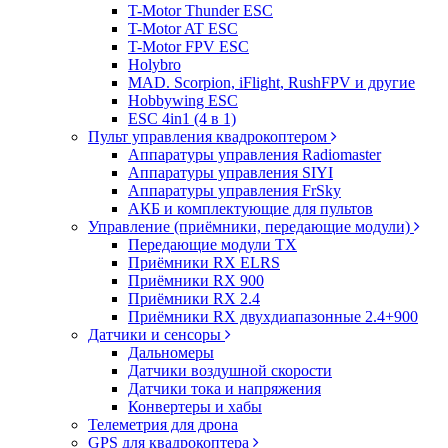
T-Motor Thunder ESC
T-Motor AT ESC
T-Motor FPV ESC
Holybro
MAD. Scorpion, iFlight, RushFPV и другие
Hobbywing ESC
ESC 4in1 (4 в 1)
Пульт управления квадрокоптером
Аппаратуры управления Radiomaster
Аппаратуры управления SIYI
Аппаратуры управления FrSky
АКБ и комплектующие для пультов
Управление (приёмники, передающие модули)
Передающие модули TX
Приёмники RX ELRS
Приёмники RX 900
Приёмники RX 2.4
Приёмники RX двухдиапазонные 2.4+900
Датчики и сенсоры
Дальномеры
Датчики воздушной скорости
Датчики тока и напряжения
Конвертеры и хабы
Телеметрия для дрона
GPS для квадрокоптера