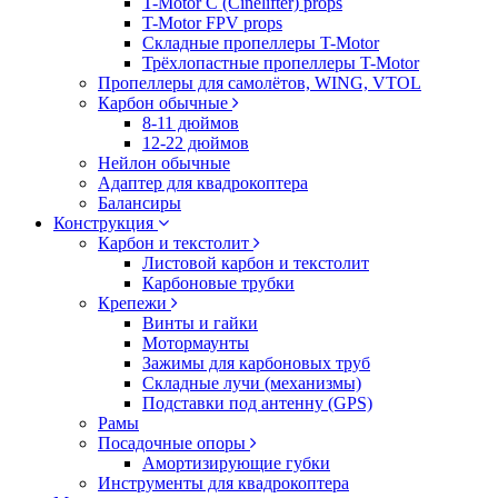
T-Motor C (Cinelifter) props
T-Motor FPV props
Складные пропеллеры T-Motor
Трёхлопастные пропеллеры T-Motor
Пропеллеры для самолётов, WING, VTOL
Карбон обычные
8-11 дюймов
12-22 дюймов
Нейлон обычные
Адаптер для квадрокоптера
Балансиры
Конструкция
Карбон и текстолит
Листовой карбон и текстолит
Карбоновые трубки
Крепежи
Винты и гайки
Мотормаунты
Зажимы для карбоновых труб
Складные лучи (механизмы)
Подставки под антенну (GPS)
Рамы
Посадочные опоры
Амортизирующие губки
Инструменты для квадрокоптера