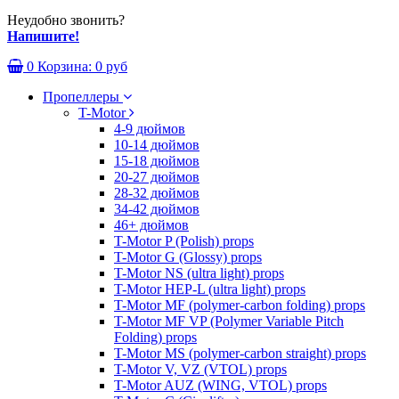
Неудобно звонить?
Напишите!
0
Корзина:
0 руб
Пропеллеры
T-Motor
4-9 дюймов
10-14 дюймов
15-18 дюймов
20-27 дюймов
28-32 дюймов
34-42 дюймов
46+ дюймов
T-Motor P (Polish) props
T-Motor G (Glossy) props
T-Motor NS (ultra light) props
T-Motor HEP-L (ultra light) props
T-Motor MF (polymer-carbon folding) props
T-Motor MF VP (Polymer Variable Pitch
Folding) props
T-Motor MS (polymer-carbon straight) props
T-Motor V, VZ (VTOL) props
T-Motor AUZ (WING, VTOL) props