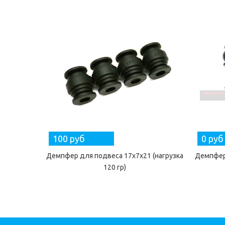
100 руб
0 руб
Демпфер для подвеса 17х7х21 (нагрузка
Демпфер 
120 гр)