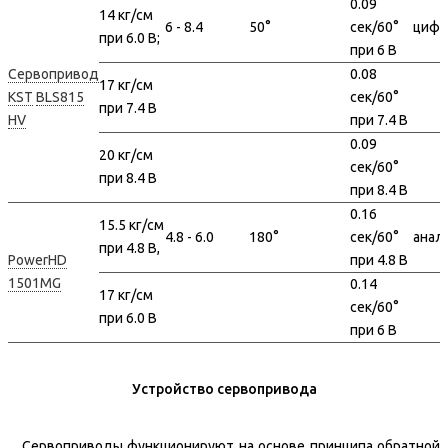
0.09
14 кг/см
6 - 8.4
50°
сек/60°
цифр
при 6.0 В;
при 6 В
Сервопривод
0.08
17 кг/см
KST
BLS815
сек/60°
при 7.4 В
HV
при 7.4 В
0.09
20 кг/см
сек/60°
при 8.4 В
при 8.4 В
0.16
15.5 кг/см
4.8 - 6.0
180°
сек/60°
анал
при 4.8 В,
PowerHD
при 4.8 В
1501MG
0.14
17 кг/см
сек/60°
при 6.0 В
при 6 В
Устройство сервопривода
Сервоприводы функционируют на основе принципа обратной