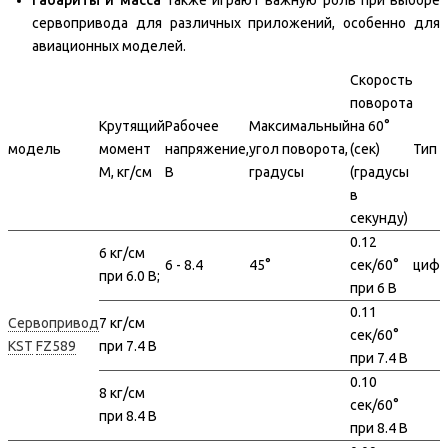
сервопривода для различных приложений, особенно для
авиационных моделей.
Скорость
поворота
Крутящий
Рабочее
Максимальный
на 60°
модель
момент
напряжение,
угол поворота,
(сек)
Тип
M, кг/см
В
градусы
(градусы
в
секунду)
0.12
6 кг/см
6 - 8.4
45°
сек/60°
цифр
при 6.0 В;
при 6 В
0.11
Сервопривод
7 кг/см
сек/60°
KST
FZ589
при 7.4 В
при 7.4 В
0.10
8 кг/см
сек/60°
при 8.4 В
при 8.4 В