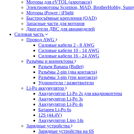
Моторы для eVTOL (аэротакси)
Электромоторы Scorpion, MAD, BrotherHobby, Sunny
Моторы iPower / iFlight
Быстросъёмные крепления (QAD)
Запасные части для моторов
Двигатели ДВС для авиамоделей
Силовая часть
Провод AWG
Силовые кабели 2 - 8 AWG
Силовые кабели 10 - 14 AWG
Силовые кабели 16 - 24 AWG
Разъёмы и коннекторы
Разъем Banana (Bullet)
Разъёмы 2-pin (два контакта)
Разъёмы 3-pin (три контакта)
Удлинители / разветвители
Li-Po аккумулятор
Аккумулятор Li-Po 2s для квадрокоптера
Аккумулятор Li-Po 3s
Аккумулятор Li-Po 4s
Батарея Li-Po 6s
12S (44.4V)
Аккумулятор Lipo 14s
Зарядные устройства
Зарядные устройства на 6S