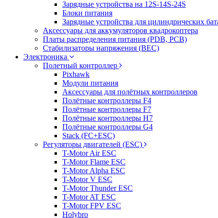
Зарядные устройства на 12S-14S-24S
Блоки питания
Зарядные устройства для цилиндрических бат
Аксессуары для аккумуляторов квадрокоптера
Платы распределения питания (PDB, PCB)
Стабилизаторы напряжения (BEC)
Электроника
Полетный контроллер
Pixhawk
Модули питания
Аксессуары для полётных контроллеров
Полётные контроллеры F4
Полётные контроллеры F7
Полётные контроллеры H7
Полётные контроллеры G4
Stack (FC+ESC)
Регуляторы двигателей (ESC)
T-Motor Air ESC
T-Motor Flame ESC
T-Motor Alpha ESC
T-Motor V ESC
T-Motor Thunder ESC
T-Motor AT ESC
T-Motor FPV ESC
Holybro