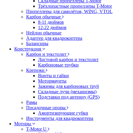
Складные пропеллеры T-Motor
Трёхлопастные пропеллеры T-Motor
Пропеллеры для самолётов, WING, VTOL
Карбон обычные
8-11 дюймов
12-22 дюймов
Нейлон обычные
Адаптер для квадрокоптера
Балансиры
Конструкция
Карбон и текстолит
Листовой карбон и текстолит
Карбоновые трубки
Крепежи
Винты и гайки
Мотормаунты
Зажимы для карбоновых труб
Складные лучи (механизмы)
Подставки под антенну (GPS)
Рамы
Посадочные опоры
Амортизирующие губки
Инструменты для квадрокоптера
Моторы
T-Motor U