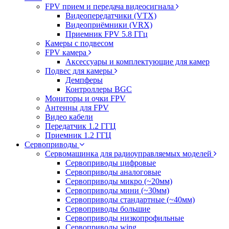
FPV прием и передача видеосигнала
Видеопередатчики (VTX)
Видеоприёмники (VRX)
Приемник FPV 5.8 ГГц
Камеры с подвесом
FPV камера
Аксессуары и комплектующие для камер
Подвес для камеры
Демпферы
Контроллеры BGC
Мониторы и очки FPV
Антенны для FPV
Видео кабели
Передатчик 1.2 ГГЦ
Приемник 1.2 ГГЦ
Сервоприводы
Сервомашинка для радиоуправляемых моделей
Сервоприводы цифровые
Сервоприводы аналоговые
Сервоприводы микро (~20мм)
Сервоприводы мини (~30мм)
Сервоприводы стандартные (~40мм)
Сервоприводы большие
Сервоприводы низкопрофильные
Сервоприводы wing