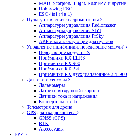
MAD. Scorpion, iFlight, RushFPV и другие
Hobbywing ESC
ESC 4in1 (4 в 1)
Пульт управления квадрокоптером
Аппаратуры управления Radiomaster
Аппаратуры управления SIYI
Аппаратуры управления FrSky
АКБ и комплектующие для пультов
Управление (приёмники, передающие модули)
Передающие модули TX
Приёмники RX ELRS
Приёмники RX 900
Приёмники RX 2.4
Приёмники RX двухдиапазонные 2.4+900
Датчики и сенсоры
Дальномеры
Датчики воздушной скорости
Датчики тока и напряжения
Конвертеры и хабы
Телеметрия для дрона
GPS для квадрокоптера
GNSS (GPS)
RTK
Аксессуары
FPV