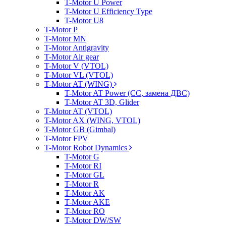
T-Motor U Power
T-Motor U Efficiency Type
T-Motor U8
T-Motor P
T-Motor MN
T-Motor Antigravity
T-Motor Air gear
T-Motor V (VTOL)
T-Motor VL (VTOL)
T-Motor AT (WING)
T-Motor AT Power (CC, замена ДВС)
T-Motor AT 3D, Glider
T-Motor AT (VTOL)
T-Motor AX (WING, VTOL)
T-Motor GB (Gimbal)
T-Motor FPV
T-Motor Robot Dynamics
T-Motor G
T-Motor RI
T-Motor GL
T-Motor R
T-Motor AK
T-Motor AKE
T-Motor RO
T-Motor DW/SW