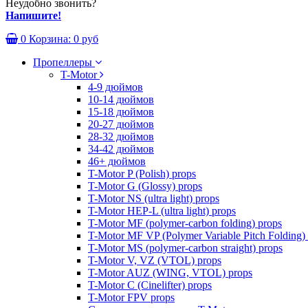
Неудобно звонить?
Напишите!
0
Корзина:
0 руб
Пропеллеры
T-Motor
4-9 дюймов
10-14 дюймов
15-18 дюймов
20-27 дюймов
28-32 дюймов
34-42 дюймов
46+ дюймов
T-Motor P (Polish) props
T-Motor G (Glossy) props
T-Motor NS (ultra light) props
T-Motor HEP-L (ultra light) props
T-Motor MF (polymer-carbon folding) props
T-Motor MF VP (Polymer Variable Pitch Folding)
T-Motor MS (polymer-carbon straight) props
T-Motor V, VZ (VTOL) props
T-Motor AUZ (WING, VTOL) props
T-Motor C (Cinelifter) props
T-Motor FPV props