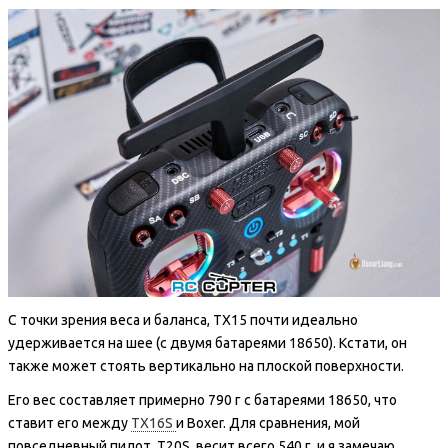
С точки зрения веса и баланса, TX15 почти идеально
удерживается на шее (с двумя батареями 18650). Кстати, он
также может стоять вертикально на плоской поверхности.
Его вес составляет примерно 790 г с батареями 18650, что
ставит его между
TX16S
и Boxer. Для сравнения, мой
повседневный пилот, T20S, весит всего 540 г, и я замечаю