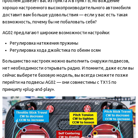
проблем довезет вас из пункта А в пункт Б, но вождение
хорошо настроенного высокопроизводительного автомобиля
доставит вам больше удовольствия — если у вас есть такая
возможность, почему бы не побаловать себя?
AG02 предлагают широкие возможности настройки:
Регулировка натяжения пружины
Регулировка хода джойстика по обеим осям
Большинство настроек можно выполнить снаружи подвесов,
нет необходимости открывать радио. И помните, даже если вы
сейчас выберете базовую модель, вы всегда сможете позже
перейти на подвесы AG02 — они совместимы с TX15 по
принципу «plug-and-play».