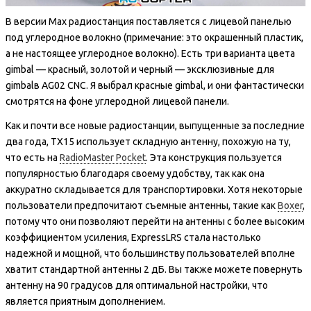
В версии Max радиостанция поставляется с лицевой панелью
под углеродное волокно (примечание: это окрашенный пластик,
а не настоящее углеродное волокно). Есть три варианта цвета
gimbal — красный, золотой и черный — эксклюзивные для
gimbalв AG02 CNC. Я выбрал красные gimbal, и они фантастически
смотрятся на фоне углеродной лицевой панели.
Как и почти все новые радиостанции, выпущенные за последние
два года, TX15 использует складную антенну, похожую на ту,
что есть на
RadioMaster Pocket
. Эта конструкция пользуется
популярностью благодаря своему удобству, так как она
аккуратно складывается для транспортировки. Хотя некоторые
пользователи предпочитают съемные антенны, такие как
Boxer
,
потому что они позволяют перейти на антенны с более высоким
коэффициентом усиления, ExpressLRS стала настолько
надежной и мощной, что большинству пользователей вполне
хватит стандартной антенны 2 дБ. Вы также можете повернуть
антенну на 90 градусов для оптимальной настройки, что
является приятным дополнением.