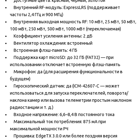
Доступные цвета: красный, черный, золотой
Внутренний RF-модуль: ExpressLRS (поддерживает
частоты 2,4 ГГц и 900 МГц)
Внутренняя выходная мощность RF: 10 мВт, 25 мВт, 50 мВт,
100 мВт, 250 мВт, 500 мВт, 1000 мВт (переключаемая)
Коэффициент усиления антенны: 2 дБ
Вентилятор охлаждения: встроенный
Встроенная флэш-память: 4 ГБ
Поддержка карт microSD: до 32 ГБ (FAT32) — при
использовании отключает встроенную флэш-память
Микрофон: да (для расширения функциональности в
будущем)
Гироскопический датчик: да (ICM-42607-C — может
использоваться для запуска переключателей, поворота/
наклона камер или вызова телеметрии простым наклоном
радиостанции и т. д.)
Входное напряжение: 6,6–8,4 В постоянного тока
Максимальный ток потребления: 875 мА при
максимальной мощности РЧ
Прошивка: EdgeTX 3.0.0 или более поздняя версия