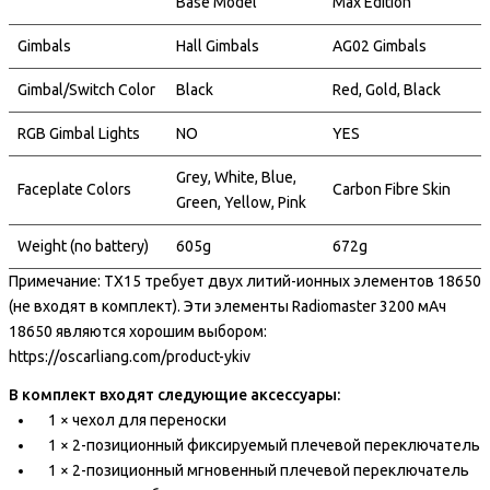
Base Model
Max Edition
Gimbals
Hall Gimbals
AG02 Gimbals
Gimbal/Switch Color
Black
Red, Gold, Black
RGB Gimbal Lights
NO
YES
Grey, White, Blue,
Faceplate Colors
Carbon Fibre Skin
Green, Yellow, Pink
Weight (no battery)
605g
672g
Примечание: TX15 требует двух литий-ионных элементов 18650
(не входят в комплект). Эти элементы Radiomaster 3200 мАч
18650 являются хорошим выбором:
https://oscarliang.com/product-ykiv
В комплект входят следующие аксессуары:
1 × чехол для переноски
1 × 2-позиционный фиксируемый плечевой переключатель
1 × 2-позиционный мгновенный плечевой переключатель