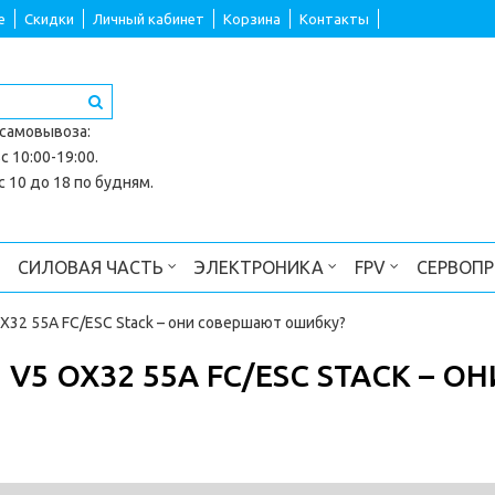
е
Скидки
Личный кабинет
Корзина
Контакты
 самовывоза
:
с 10:00-19:00.
 10 до 18 по будням.
СИЛОВАЯ ЧАСТЬ
ЭЛЕКТРОНИКА
FPV
СЕРВОП
X32 55A FC/ESC Stack – они совершают ошибку?
 V5 OX32 55A FC/ESC STACK – ОН