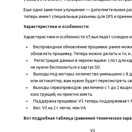
Еще одно заметное улучшение — дополнительные разъе
теперь имеет специальные разъемы для GPS и приемник
Характеристики и особенности
Характеристики и особенности V5 выглядят солидно и
Беспроводное обновление прошивки: ранее можно 
обновлять прошивку. Теперь можно делать и то, и 
Регистрация данных в черном ящике: слот для ка
не нужно беспокоиться о картах SD.
Выходы под моторы: количество уменьшено с 8 до 
или октокоптер, вам нужно будет пересмотреть св
Выходы сервоприводов: увеличено с 1 до 2 выде
конструкций, но приятно иметь.
Поддержка прошивки: V5 теперь поддерживает Ardup
Вес: V5 на 2 г легче, чем V4.
Вот подробная таблица сравнения технических хар
V5