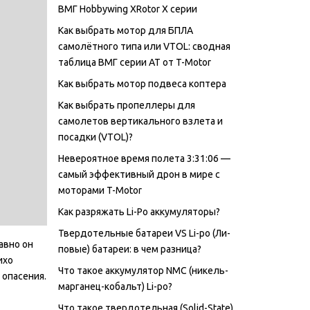
ВМГ Hobbywing XRotor Х серии
Как выбрать мотор для БПЛА
самолётного типа или VTOL: сводная
таблица ВМГ серии AT от T-Motor
Как выбрать мотор подвеса коптера
Как выбрать пропеллеры для
самолетов вертикального взлета и
посадки (VTOL)?
Невероятное время полета 3:31:06 —
самый эффективный дрон в мире с
моторами T-Motor
Как разряжать Li-Po аккумуляторы?
Твердотельные батареи VS Li-po (Ли-
авно он
повые) батареи: в чем разница?
ихо
Что такое аккумулятор NMC (никель-
 опасения.
марганец-кобальт) Li-po?
Что такое твердотельная (Solid-State)