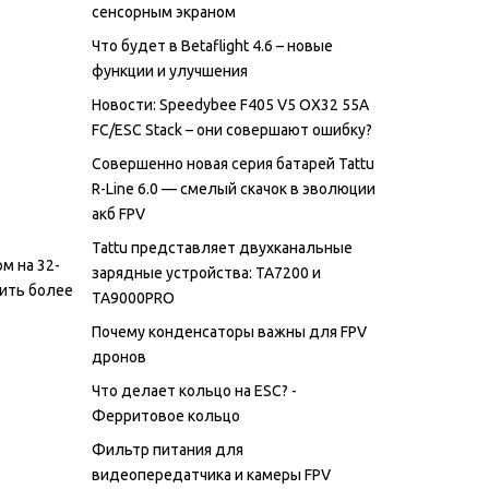
сенсорным экраном
Что будет в Betaflight 4.6 – новые
функции и улучшения
Новости: Speedybee F405 V5 OX32 55A
FC/ESC Stack – они совершают ошибку?
Совершенно новая серия батарей Tattu
R-Line 6.0 — смелый скачок в эволюции
акб FPV
Tattu представляет двухканальные
м на 32-
зарядные устройства: TA7200 и
нить более
TA9000PRO
Почему конденсаторы важны для FPV
дронов
Что делает кольцо на ESC? -
Ферритовое кольцо
Фильтр питания для
видеопередатчика и камеры FPV