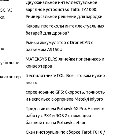
Двухканальное интеллектуальное
зарядное устройство Tattu TA1000:
SC, V5
Универсальное решение для зарядки
ки.
Каковы протоколы интеллектуальных
батарей для дронов?
Умный аккумулятор с DroneCAN с
ло
разъемом AS150U
MATEKSYS ELRS линейка приёмников и
му больше
конвертеров
Беспилотник VTOL: Все, что вам нужно
ексакоптер
знать
соревнование GPS: Скорость, точность
и несколько сюрпризов Matek/Holybro
Представляем Pixhawk 6X Pro. Начните
работу с PX4 и ROS 2 с помощью
базовой платы Pixhawk Jetson
Скан инструкции по сборке Tarot T810 /