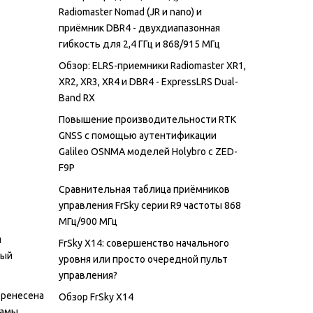
Radiomaster Nomad (JR и nano) и
приёмник DBR4 - двухдиапазонная
гибкость для 2,4 ГГц и 868/915 МГц
Обзор: ELRS-приемники Radiomaster XR1,
XR2, XR3, XR4 и DBR4 - ExpressLRS Dual-
Band RX
Повышение производительности RTK
GNSS с помощью аутентификации
Galileo OSNMA моделей Holybro с ZED-
F9P
Сравнительная таблица приёмников
управления FrSky серии R9 частоты 868
МГц/900 МГц
й
FrSky X14: совершенство начального
рый
уровня или просто очередной пульт
управления?
перенесена
Обзор FrSky X14
рамы.