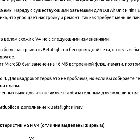
мы. Наряду с существующими разъемами для DJI Air Unit и 4in1 E
а, что упрощает настройку и ремонт, так как требует меньше пай
 в целом схожи с V4, но с следующими изменениями:
было настраивать Betaflight по беспроводной сети, но нельзя бы
другое.
рт MicroSD был заменен на 16 МБ встроенной флэш-памяти, поэто
4. Для квадрокоптеров это не проблема, но если вы собираете г
ои планы.
ленных выходов, что не является обязательным для большинства
ilot в дополнение к Betaflight и iNav.
актеристик V5 и V4 (отличия выделены жирным)
V4