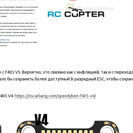
 F405 V5. Вероятно, это связано как с инфляцией, так и с переходо
вало бы сохранить более доступный 8-разрядный ESC, чтобы сохра
405 V4:
https://oscarliang.com/speedybee-f405-v4/