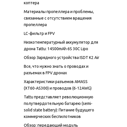
коптера
Материалы пропеллера и проблемы,
связанные с отсутствием вращения
пропеллера
LC-фильтр и FPV
Низкотемпературный аккумулятор для
дрона Tattu: 14500mAh 6S 30C Lipo
Обзор Зарядного устройства ISDT K2 Air
Все, что нужно знать о проводах и
разъемах в FPV дронах
Характеристики разъемов AMASS
(XT60-AS300) и проводов (6-12AWG)
Tattu представляет революционную
полутвердотельную батарею (semi-
solid state battery): Питание будущего
коммерческих беспилотников
Обзор: передающий модуль