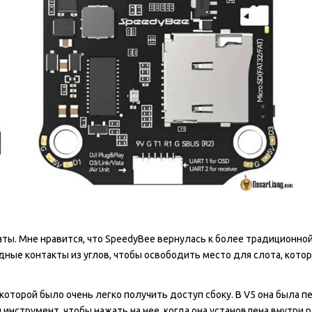
аты. Мне нравится, что SpeedyBee вернулась к более традиционно
ные контакты из углов, чтобы освободить место для слота, кото
 к которой было очень легко получить доступ сбоку. В V5 она была 
ый инструмент, чтобы нажать на нее, когда она установлена внутри 