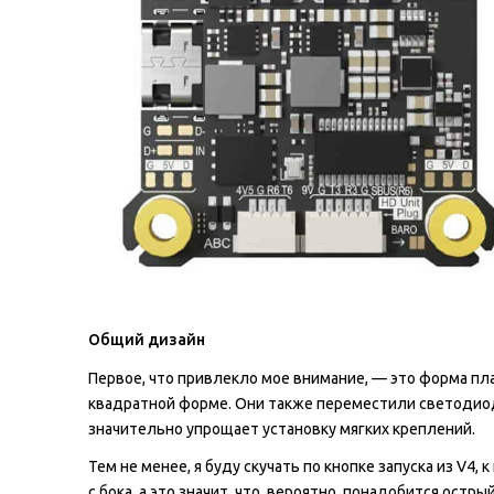
Общий дизайн
Первое, что привлекло мое внимание, — это форма пл
квадратной форме. Они также переместили светодиод
значительно упрощает установку мягких креплений.
Тем не менее, я буду скучать по кнопке запуска из V4,
с бока, а это значит, что, вероятно, понадобится остр