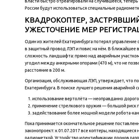
власти быстро отреагировали на случившееся, тепер
России будут использоваться специальные радиометк
КВАДРОКОПТЕР, ЗАСТРЯВШИЙ
УЖЕСТОЧЕНИЕ МЕР РЕГИСТРА
Один из жителей Екатеринбурга потерял управление 
в защитный провод ЛЭП и повис на нём. В ближайшее 
сложность ландшафта: прямо над аварийным участком
угодил между анкерными опорами (470 м), что не поз
расстояние в 200 м.
Организация, обслуживающая ЛЭП, утверждает, что по
Екатеринбурга. В поиске лучшего решения аварийной
использование вертолёта — неоправданно дорого
применение стрелкового оружия — большой риск 
задействование более мощной модели робота-кан
Пока принимается окончательное решение поставленн
законопроект: к 01.07.2017 все коптеры, находящиеся
радиометкой. Устройство идентификации дронов раз