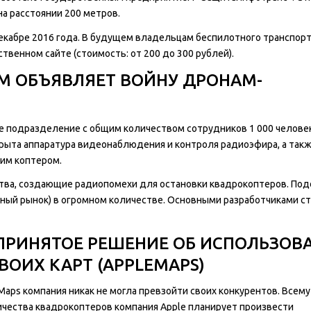
а расстоянии 200 метров.
кабре 2016 года. В будущем владельцам беспилотного транспор
венном сайте (стоимость: от 200 до 300 рублей).
M ОБЪЯВЛЯЕТ ВОЙНУ ДРОНАМ-
е подразделение с общим количеством сотрудников 1 000 человек
крыта аппаратура видеонаблюдения и контроля радиоэфира, а так
им коптером.
тва, создающие радиопомехи для остановки квадрокоптеров. По
ный рынок) в огромном количестве. Основными разработчиками ст
ПРИНЯТОЕ РЕШЕНИЕ ОБ ИСПОЛЬЗОВ
ВОИХ КАРТ (APPLEMAPS)
aps компания никак не могла превзойти своих конкурентов. Всему
ичества квадрокоптеров компания Apple планирует произвести