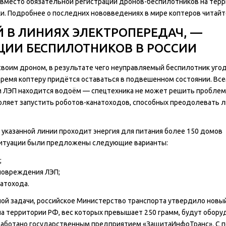
ь вместо обязательной регистрации дронов-беспилотников на тер
и. Подробнее о последних нововведениях в мире коптеров читайт
 В ЛИНИЯХ ЭЛЕКТРОПЕРЕДАЧ, —
ЦИИ БЕСПИЛОТНИКОВ В РОССИИ
своим дроном, в результате чего неуправляемый беспилотник уго
время коптеру придётся оставаться в подвешенном состоянии. Вс
 ЛЭП находится водоём — спецтехника не может решить проблем
воляет запустить роботов-канатоходов, способных преодолевать 
 указанной линии проходит энергия для питания более 150 домов
 ситуации были предложены следующие варианты:
;
повреждения ЛЭП;
атохода.
ой задачи, российское Министерство транспорта утвердило новы
 на территории РФ, вес которых превышает 250 грамм, будут обор
работано государственным предприятием «ЗащитаИнфоТранс». С