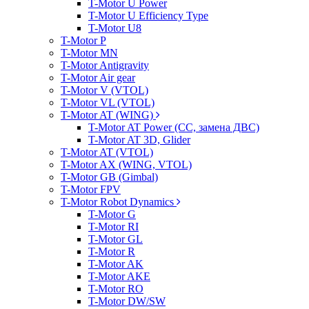
T-Motor U Power
T-Motor U Efficiency Type
T-Motor U8
T-Motor P
T-Motor MN
T-Motor Antigravity
T-Motor Air gear
T-Motor V (VTOL)
T-Motor VL (VTOL)
T-Motor AT (WING)
T-Motor AT Power (CC, замена ДВС)
T-Motor AT 3D, Glider
T-Motor AT (VTOL)
T-Motor AX (WING, VTOL)
T-Motor GB (Gimbal)
T-Motor FPV
T-Motor Robot Dynamics
T-Motor G
T-Motor RI
T-Motor GL
T-Motor R
T-Motor AK
T-Motor AKE
T-Motor RO
T-Motor DW/SW