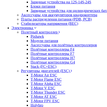
Зарядные устройства на 12S-14S-24S
Блоки питания
Зарядные устройства для цилиндрических бат
Аксессуары для аккумуляторов квадрокоптера
Платы распределения питания (PDB, PCB)
Стабилизаторы напряжения (BEC)
Электроника
Полетный контроллер
Pixhawk
Модули питания
Аксессуары для полётных контроллеров
Полётные контроллеры F4
Полётные контроллеры F7
Полётные контроллеры H7
Полётные контроллеры G4
Stack (FC+ESC)
Регуляторы двигателей (ESC)
T-Motor Air ESC
T-Motor Flame ESC
T-Motor Alpha ESC
T-Motor V ESC
T-Motor Thunder ESC
T-Motor AT ESC
T-Motor FPV ESC
Holybro