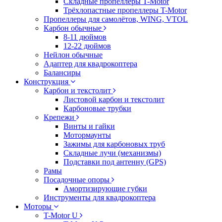
Складные пропеллеры T-Motor
Трёхлопастные пропеллеры T-Motor
Пропеллеры для самолётов, WING, VTOL
Карбон обычные
8-11 дюймов
12-22 дюймов
Нейлон обычные
Адаптер для квадрокоптера
Балансиры
Конструкция
Карбон и текстолит
Листовой карбон и текстолит
Карбоновые трубки
Крепежи
Винты и гайки
Мотормаунты
Зажимы для карбоновых труб
Складные лучи (механизмы)
Подставки под антенну (GPS)
Рамы
Посадочные опоры
Амортизирующие губки
Инструменты для квадрокоптера
Моторы
T-Motor U