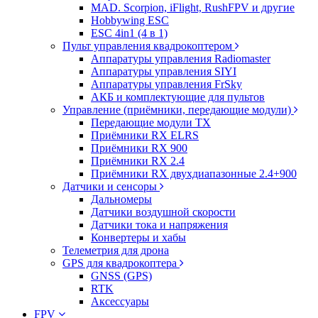
MAD. Scorpion, iFlight, RushFPV и другие
Hobbywing ESC
ESC 4in1 (4 в 1)
Пульт управления квадрокоптером
Аппаратуры управления Radiomaster
Аппаратуры управления SIYI
Аппаратуры управления FrSky
АКБ и комплектующие для пультов
Управление (приёмники, передающие модули)
Передающие модули TX
Приёмники RX ELRS
Приёмники RX 900
Приёмники RX 2.4
Приёмники RX двухдиапазонные 2.4+900
Датчики и сенсоры
Дальномеры
Датчики воздушной скорости
Датчики тока и напряжения
Конвертеры и хабы
Телеметрия для дрона
GPS для квадрокоптера
GNSS (GPS)
RTK
Аксессуары
FPV