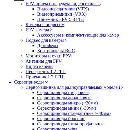
FPV прием и передача видеосигнала
Видеопередатчики (VTX)
Видеоприёмники (VRX)
Приемник FPV 5.8 ГГц
Камеры с подвесом
FPV камера
Аксессуары и комплектующие для камер
Подвес для камеры
Демпферы
Контроллеры BGC
Мониторы и очки FPV
Антенны для FPV
Видео кабели
Передатчик 1.2 ГГЦ
Приемник 1.2 ГГЦ
Сервоприводы
Сервомашинка для радиоуправляемых моделей
Сервоприводы цифровые
Сервоприводы аналоговые
Сервоприводы микро (~20мм)
Сервоприводы мини (~30мм)
Сервоприводы стандартные (~40мм)
Сервоприводы большие
Сервоприводы низкопрофильные
Сервоприводы wing