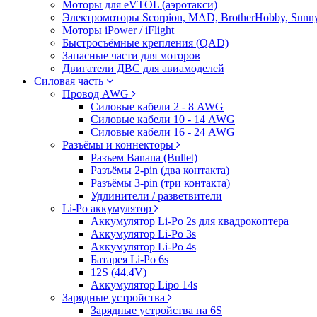
Моторы для eVTOL (аэротакси)
Электромоторы Scorpion, MAD, BrotherHobby, Sunny
Моторы iPower / iFlight
Быстросъёмные крепления (QAD)
Запасные части для моторов
Двигатели ДВС для авиамоделей
Силовая часть
Провод AWG
Силовые кабели 2 - 8 AWG
Силовые кабели 10 - 14 AWG
Силовые кабели 16 - 24 AWG
Разъёмы и коннекторы
Разъем Banana (Bullet)
Разъёмы 2-pin (два контакта)
Разъёмы 3-pin (три контакта)
Удлинители / разветвители
Li-Po аккумулятор
Аккумулятор Li-Po 2s для квадрокоптера
Аккумулятор Li-Po 3s
Аккумулятор Li-Po 4s
Батарея Li-Po 6s
12S (44.4V)
Аккумулятор Lipo 14s
Зарядные устройства
Зарядные устройства на 6S