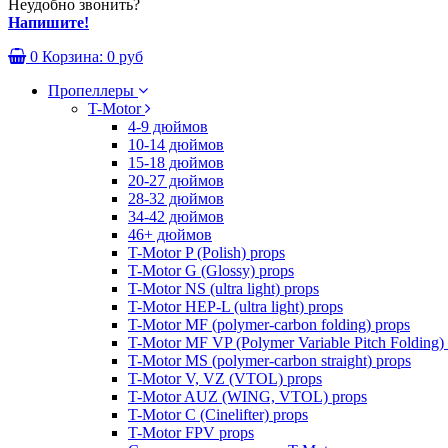
Неудобно звонить?
Напишите!
0
Корзина:
0 руб
Пропеллеры
T-Motor
4-9 дюймов
10-14 дюймов
15-18 дюймов
20-27 дюймов
28-32 дюймов
34-42 дюймов
46+ дюймов
T-Motor P (Polish) props
T-Motor G (Glossy) props
T-Motor NS (ultra light) props
T-Motor HEP-L (ultra light) props
T-Motor MF (polymer-carbon folding) props
T-Motor MF VP (Polymer Variable Pitch Folding)
T-Motor MS (polymer-carbon straight) props
T-Motor V, VZ (VTOL) props
T-Motor AUZ (WING, VTOL) props
T-Motor C (Cinelifter) props
T-Motor FPV props