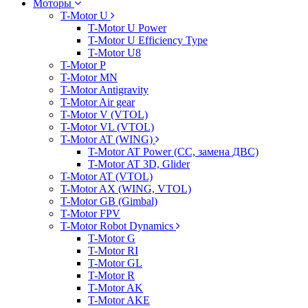
Моторы
T-Motor U
T-Motor U Power
T-Motor U Efficiency Type
T-Motor U8
T-Motor P
T-Motor MN
T-Motor Antigravity
T-Motor Air gear
T-Motor V (VTOL)
T-Motor VL (VTOL)
T-Motor AT (WING)
T-Motor AT Power (CC, замена ДВС)
T-Motor AT 3D, Glider
T-Motor AT (VTOL)
T-Motor AX (WING, VTOL)
T-Motor GB (Gimbal)
T-Motor FPV
T-Motor Robot Dynamics
T-Motor G
T-Motor RI
T-Motor GL
T-Motor R
T-Motor AK
T-Motor AKE