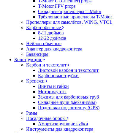
T-Motor C (Cinelifter) props
T-Motor FPV props
Складные пропеллеры T-Motor
Трёхлопастные пропеллеры T-Motor
Пропеллеры для самолётов, WING, VTOL
Карбон обычные
8-11 дюймов
12-22 дюймов
Нейлон обычные
Адаптер для квадрокоптера
Балансиры
Конструкция
Карбон и текстолит
Листовой карбон и текстолит
Карбоновые трубки
Крепежи
Винты и гайки
Мотормаунты
Зажимы для карбоновых труб
Складные лучи (механизмы)
Подставки под антенну (GPS)
Рамы
Посадочные опоры
Амортизирующие губки
Инструменты для квадрокоптера