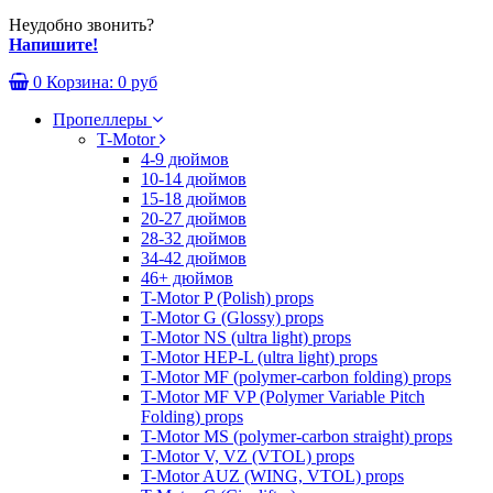
Неудобно звонить?
Напишите!
0
Корзина:
0 руб
Пропеллеры
T-Motor
4-9 дюймов
10-14 дюймов
15-18 дюймов
20-27 дюймов
28-32 дюймов
34-42 дюймов
46+ дюймов
T-Motor P (Polish) props
T-Motor G (Glossy) props
T-Motor NS (ultra light) props
T-Motor HEP-L (ultra light) props
T-Motor MF (polymer-carbon folding) props
T-Motor MF VP (Polymer Variable Pitch
Folding) props
T-Motor MS (polymer-carbon straight) props
T-Motor V, VZ (VTOL) props
T-Motor AUZ (WING, VTOL) props