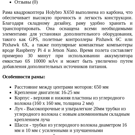
Отзывы (0)
Рама квадрокоптера Holybro X650 выполнена из карбона, что
обеспечивает высокую прочность и легкость конструкции.
Благодаря складному дизайну, раму удобно хранить и
транспортировать. Она оснащена всеми необходимыми
элементами для установки дополнительного оборудования,
такого как GPS, полетные контроллеры Pixhawk 6C или
Pixhawk 6X, а также популярные компактные компьютеры
вроде Raspberry Pi 4 и Jetson Nano. Время полета составляет
примерно 30 минут при использовании аккумулятора
емкостью 6S 10000 мАч и может быть увеличено путем
добавления дополнительных источников питания.
Особенности рамы:
Расстояние между центрами моторов: 650 мм
Крепление двигателя: 16-25 мм
Корпус - верхняя и нижняя пластины из углеродного
волокна (160 x 160 мм, толщина 2 мм)
Луч - Высокопрочные и ультралегкие 20мм трубки из
углеродного волокна с новым алюминиевым складным
креплением луча
Шасси - трубки из углеродного волокна диаметром 16
мм и 10 мм с усиленными и улучшенными