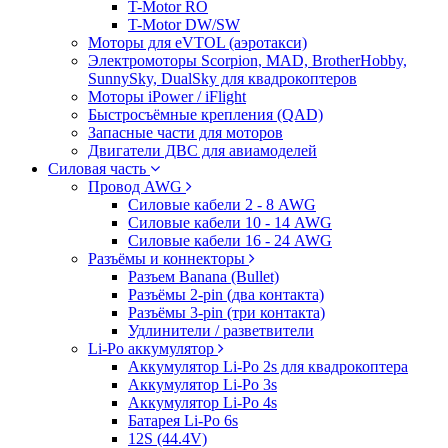
T-Motor RO
T-Motor DW/SW
Моторы для eVTOL (аэротакси)
Электромоторы Scorpion, MAD, BrotherHobby,
SunnySky, DualSky для квадрокоптеров
Моторы iPower / iFlight
Быстросъёмные крепления (QAD)
Запасные части для моторов
Двигатели ДВС для авиамоделей
Силовая часть
Провод AWG
Силовые кабели 2 - 8 AWG
Силовые кабели 10 - 14 AWG
Силовые кабели 16 - 24 AWG
Разъёмы и коннекторы
Разъем Banana (Bullet)
Разъёмы 2-pin (два контакта)
Разъёмы 3-pin (три контакта)
Удлинители / разветвители
Li-Po аккумулятор
Аккумулятор Li-Po 2s для квадрокоптера
Аккумулятор Li-Po 3s
Аккумулятор Li-Po 4s
Батарея Li-Po 6s
12S (44.4V)