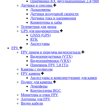
Приёмники RX двухдиапазонные 2.4+900
Датчики и сенсоры
Дальномеры
Датчики воздушной скорости
Датчики тока и напряжения
Конвертеры и хабы
Телеметрия для дрона
GPS для квадрокоптера
GNSS (GPS)
RTK
Аксессуары
FPV
FPV прием и передача видеосигнала
Видеопередатчики (VTX)
Видеоприёмники (VRX)
Приемник FPV 5.8 ГГц
Камеры с подвесом
FPV камера
Аксессуары и комплектующие для камер
Подвес для камеры
Демпферы
Контроллеры BGC
Мониторы и очки FPV
Антенны для FPV
Видео кабели