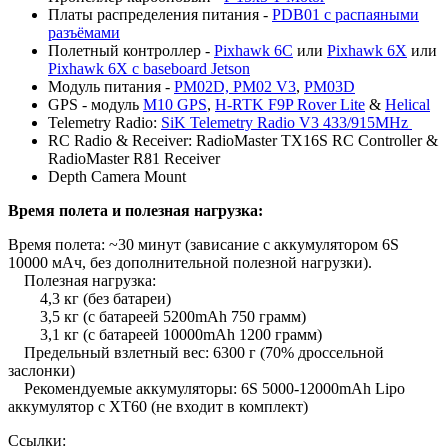
Платы распределения питания -
PDB01 с распаяными
разъёмами
Полетный контроллер -
Pixhawk 6C
или
Pixhawk 6X
или
Pixhawk 6X с baseboard Jetson
Модуль питания -
PM02D, PM02 V3
,
PM03D
GPS - модуль
M10 GPS
,
H-RTK F9P Rover Lite
&
Helical
Telemetry Radio:
SiK Telemetry Radio V3 433/915MHz
RC Radio & Receiver: RadioMaster TX16S RC Controller &
RadioMaster R81 Receiver
Depth Camera Mount
Время полета и полезная нагрузка:
Время полета:
~30 минут (зависание с аккумулятором 6S
10000 мАч, без дополнительной полезной нагрузки).
Полезная нагрузка:
4,3 кг (без батареи)
3,5 кг (с батареей 5200mAh 750 грамм)
3,1 кг (с батареей 10000mAh 1200 грамм)
Предельный взлетный вес: 6300 г (70% дроссельной
заслонки)
Рекомендуемые аккумуляторы: 6S 5000-12000mAh Lipo
аккумулятор с XT60 (не входит в комплект)
Ссылки: