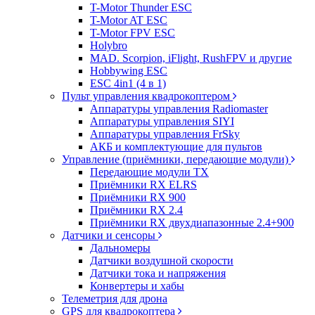
T-Motor Thunder ESC
T-Motor AT ESC
T-Motor FPV ESC
Holybro
MAD. Scorpion, iFlight, RushFPV и другие
Hobbywing ESC
ESC 4in1 (4 в 1)
Пульт управления квадрокоптером
Аппаратуры управления Radiomaster
Аппаратуры управления SIYI
Аппаратуры управления FrSky
АКБ и комплектующие для пультов
Управление (приёмники, передающие модули)
Передающие модули TX
Приёмники RX ELRS
Приёмники RX 900
Приёмники RX 2.4
Приёмники RX двухдиапазонные 2.4+900
Датчики и сенсоры
Дальномеры
Датчики воздушной скорости
Датчики тока и напряжения
Конвертеры и хабы
Телеметрия для дрона
GPS для квадрокоптера