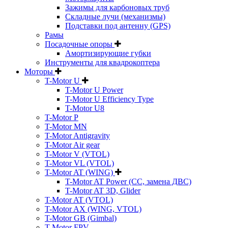
Зажимы для карбоновых труб
Складные лучи (механизмы)
Подставки под антенну (GPS)
Рамы
Посадочные опоры
Амортизирующие губки
Инструменты для квадрокоптера
Моторы
T-Motor U
T-Motor U Power
T-Motor U Efficiency Type
T-Motor U8
T-Motor P
T-Motor MN
T-Motor Antigravity
T-Motor Air gear
T-Motor V (VTOL)
T-Motor VL (VTOL)
T-Motor AT (WING)
T-Motor AT Power (CC, замена ДВС)
T-Motor AT 3D, Glider
T-Motor AT (VTOL)
T-Motor AX (WING, VTOL)
T-Motor GB (Gimbal)
T-Motor FPV