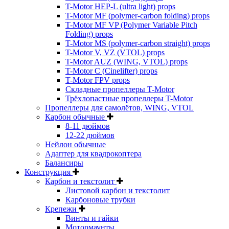
T-Motor HEP-L (ultra light) props
T-Motor MF (polymer-carbon folding) props
T-Motor MF VP (Polymer Variable Pitch
Folding) props
T-Motor MS (polymer-carbon straight) props
T-Motor V, VZ (VTOL) props
T-Motor AUZ (WING, VTOL) props
T-Motor C (Cinelifter) props
T-Motor FPV props
Складные пропеллеры T-Motor
Трёхлопастные пропеллеры T-Motor
Пропеллеры для самолётов, WING, VTOL
Карбон обычные
8-11 дюймов
12-22 дюймов
Нейлон обычные
Адаптер для квадрокоптера
Балансиры
Конструкция
Карбон и текстолит
Листовой карбон и текстолит
Карбоновые трубки
Крепежи
Винты и гайки
Мотормаунты