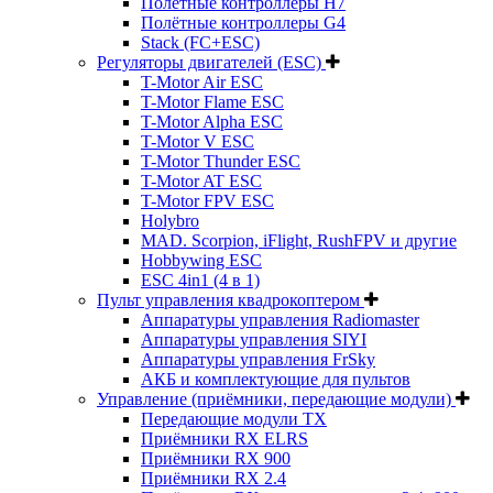
Полётные контроллеры H7
Полётные контроллеры G4
Stack (FC+ESC)
Регуляторы двигателей (ESC)
T-Motor Air ESC
T-Motor Flame ESC
T-Motor Alpha ESC
T-Motor V ESC
T-Motor Thunder ESC
T-Motor AT ESC
T-Motor FPV ESC
Holybro
MAD. Scorpion, iFlight, RushFPV и другие
Hobbywing ESC
ESC 4in1 (4 в 1)
Пульт управления квадрокоптером
Аппаратуры управления Radiomaster
Аппаратуры управления SIYI
Аппаратуры управления FrSky
АКБ и комплектующие для пультов
Управление (приёмники, передающие модули)
Передающие модули TX
Приёмники RX ELRS
Приёмники RX 900
Приёмники RX 2.4