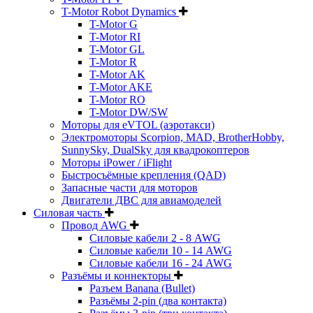
T-Motor Robot Dynamics
T-Motor G
T-Motor RI
T-Motor GL
T-Motor R
T-Motor AK
T-Motor AKE
T-Motor RO
T-Motor DW/SW
Моторы для eVTOL (аэротакси)
Электромоторы Scorpion, MAD, BrotherHobby,
SunnySky, DualSky для квадрокоптеров
Моторы iPower / iFlight
Быстросъёмные крепления (QAD)
Запасные части для моторов
Двигатели ДВС для авиамоделей
Силовая часть
Провод AWG
Силовые кабели 2 - 8 AWG
Силовые кабели 10 - 14 AWG
Силовые кабели 16 - 24 AWG
Разъёмы и коннекторы
Разъем Banana (Bullet)
Разъёмы 2-pin (два контакта)