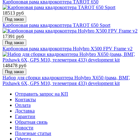
Карбоновая рама квадрокоптера TAROT 650
18513 руб
Под заказ
Карбоновая рама квадрокоптера TAROT 650 Sport
17391 руб
Под заказ
Карбоновая рама квадрокоптера Holybro X500 FPV Frame v2
148478 руб
Под заказ
Набор для сборки квадрокоптера Holybro X650 (рама, ВМГ,
Pixhawk 6X, GPS M10, телеметрия 433) development kit
Отправить запрос на КП
Контакты
Оплата
Доставка
Гарантии
Обратная связь
Новости
Полезные статьи
Оферта