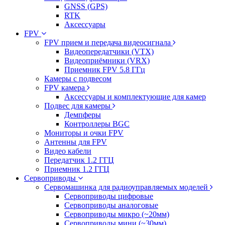
GNSS (GPS)
RTK
Аксессуары
FPV
FPV прием и передача видеосигнала
Видеопередатчики (VTX)
Видеоприёмники (VRX)
Приемник FPV 5.8 ГГц
Камеры с подвесом
FPV камера
Аксессуары и комплектующие для камер
Подвес для камеры
Демпферы
Контроллеры BGC
Мониторы и очки FPV
Антенны для FPV
Видео кабели
Передатчик 1.2 ГГЦ
Приемник 1.2 ГГЦ
Сервоприводы
Сервомашинка для радиоуправляемых моделей
Сервоприводы цифровые
Сервоприводы аналоговые
Сервоприводы микро (~20мм)
Сервоприводы мини (~30мм)