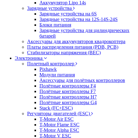
Аккумулятор Lipo 14s
Зарядные устройства
Зарядные устройства на 6S
Зарядные устройства на 12S-14S-24S
Блоки питания
Зарядные устройства для цилиндрических
батарей
Аксессуары для аккумуляторов квадрокоптера
Платы распределения питания (PDB, PCB)
Стабилизаторы напряжения (BEC)
Электроника
Полетный контроллер
Pixhawk
Модули питания
Аксессуары для полётных контроллеров
Полётные контроллеры F4
Полётные контроллеры F7
Полётные контроллеры H7
Полётные контроллеры G4
Stack (FC+ESC)
Регуляторы двигателей (ESC)
T-Motor Air ESC
T-Motor Flame ESC
T-Motor Alpha ESC
T-Motor V ESC