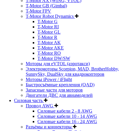
T-Motor AX (WING, VTOL)
T-Motor GB (Gimbal)
T-Motor FPV
T-Motor Robot Dynamics
T-Motor G
T-Motor RI
T-Motor GL
T-Motor R
T-Motor AK
T-Motor AKE
T-Motor RO
T-Motor DW/SW
Моторы для eVTOL (аэротакси)
Электромоторы Scorpion, MAD, BrotherHobby,
SunnySky, DualSky для квадрокоптеров
Моторы iPower / iFlight
Быстросъёмные крепления (QAD)
Запасные части для моторов
Двигатели ДВС для авиамоделей
Силовая часть
Провод AWG
Силовые кабели 2 - 8 AWG
Силовые кабели 10 - 14 AWG
Силовые кабели 16 - 24 AWG
Разъёмы и коннекторы