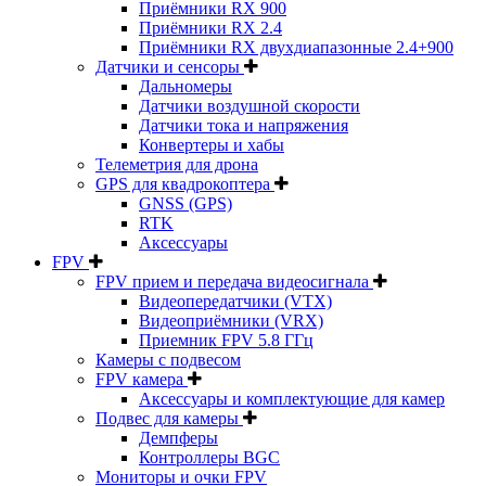
Приёмники RX 900
Приёмники RX 2.4
Приёмники RX двухдиапазонные 2.4+900
Датчики и сенсоры
Дальномеры
Датчики воздушной скорости
Датчики тока и напряжения
Конвертеры и хабы
Телеметрия для дрона
GPS для квадрокоптера
GNSS (GPS)
RTK
Аксессуары
FPV
FPV прием и передача видеосигнала
Видеопередатчики (VTX)
Видеоприёмники (VRX)
Приемник FPV 5.8 ГГц
Камеры с подвесом
FPV камера
Аксессуары и комплектующие для камер
Подвес для камеры
Демпферы
Контроллеры BGC
Мониторы и очки FPV