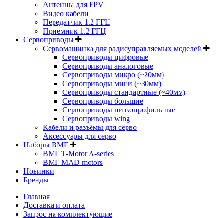
Антенны для FPV
Видео кабели
Передатчик 1.2 ГГЦ
Приемник 1.2 ГГЦ
Сервоприводы
Сервомашинка для радиоуправляемых моделей
Сервоприводы цифровые
Сервоприводы аналоговые
Сервоприводы микро (~20мм)
Сервоприводы мини (~30мм)
Сервоприводы стандартные (~40мм)
Сервоприводы большие
Сервоприводы низкопрофильные
Сервоприводы wing
Кабели и разъёмы для серво
Аксессуары для серво
Наборы ВМГ
ВМГ T-Motor A-series
ВМГ MAD motors
Новинки
Бренды
Главная
Доставка и оплата
Запрос на комплектующие