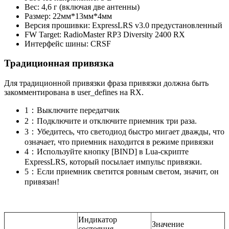
Вес: 4,6 г (включая две антенны)
Размер: 22мм*13мм*4мм
Версия прошивки: ExpressLRS v3.0 предустановленный
FW Target: RadioMaster RP3 Diversity 2400 RX
Интерфейс шины: CRSF
Традиционная привязка
Для традиционной привязки фраза привязки должна быть
закомментирована в user_defines на RX.
1：Выключите передатчик
2：Подключите и отключите приемник три раза.
3：Убедитесь, что светодиод быстро мигает дважды, что
означает, что приемник находится в режиме привязки
4：Используйте кнопку [BIND] в Lua-скрипте
ExpressLRS, который посылает импульс привязки.
5：Если приемник светится ровным светом, значит, он
привязан!
Индикатор
Значение
состояния