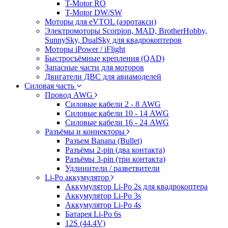
T-Motor RO
T-Motor DW/SW
Моторы для eVTOL (аэротакси)
Электромоторы Scorpion, MAD, BrotherHobby,
SunnySky, DualSky для квадрокоптеров
Моторы iPower / iFlight
Быстросъёмные крепления (QAD)
Запасные части для моторов
Двигатели ДВС для авиамоделей
Силовая часть
Провод AWG
Силовые кабели 2 - 8 AWG
Силовые кабели 10 - 14 AWG
Силовые кабели 16 - 24 AWG
Разъёмы и коннекторы
Разъем Banana (Bullet)
Разъёмы 2-pin (два контакта)
Разъёмы 3-pin (три контакта)
Удлинители / разветвители
Li-Po аккумулятор
Аккумулятор Li-Po 2s для квадрокоптера
Аккумулятор Li-Po 3s
Аккумулятор Li-Po 4s
Батарея Li-Po 6s
12S (44.4V)