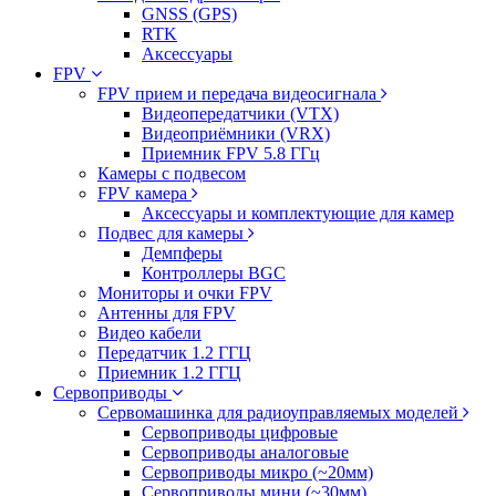
GNSS (GPS)
RTK
Аксессуары
FPV
FPV прием и передача видеосигнала
Видеопередатчики (VTX)
Видеоприёмники (VRX)
Приемник FPV 5.8 ГГц
Камеры с подвесом
FPV камера
Аксессуары и комплектующие для камер
Подвес для камеры
Демпферы
Контроллеры BGC
Мониторы и очки FPV
Антенны для FPV
Видео кабели
Передатчик 1.2 ГГЦ
Приемник 1.2 ГГЦ
Сервоприводы
Сервомашинка для радиоуправляемых моделей
Сервоприводы цифровые
Сервоприводы аналоговые
Сервоприводы микро (~20мм)
Сервоприводы мини (~30мм)