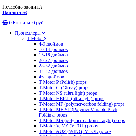
Неудобно звонить?
Напишите!
0
Корзина:
0 руб
Пропеллеры
T-Motor
4-9 дюймов
10-14 дюймов
15-18 дюймов
20-27 дюймов
28-32 дюймов
34-42 дюймов
46+ дюймов
T-Motor P (Polish) props
T-Motor G (Glossy) props
T-Motor NS (ultra light) props
T-Motor HEP-L (ultra light) props
T-Motor MF (polymer-carbon folding) props
T-Motor MF VP (Polymer Variable Pitch
Folding) props
T-Motor MS (polymer-carbon straight) props
T-Motor V, VZ (VTOL) props
T-Motor AUZ (WING, VTOL) props