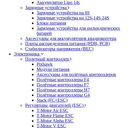
Аккумулятор Lipo 14s
Зарядные устройства
Зарядные устройства на 6S
Зарядные устройства на 12S-14S-24S
Блоки питания
Зарядные устройства для цилиндрических
батарей
Аксессуары для аккумуляторов квадрокоптера
Платы распределения питания (PDB, PCB)
Стабилизаторы напряжения (BEC)
Электроника
Полетный контроллер
Pixhawk
Модули питания
Аксессуары для полётных контроллеров
Полётные контроллеры F4
Полётные контроллеры F7
Полётные контроллеры H7
Полётные контроллеры G4
Stack (FC+ESC)
Регуляторы двигателей (ESC)
T-Motor Air ESC
T-Motor Flame ESC
T-Motor Alpha ESC
T-Motor V ESC