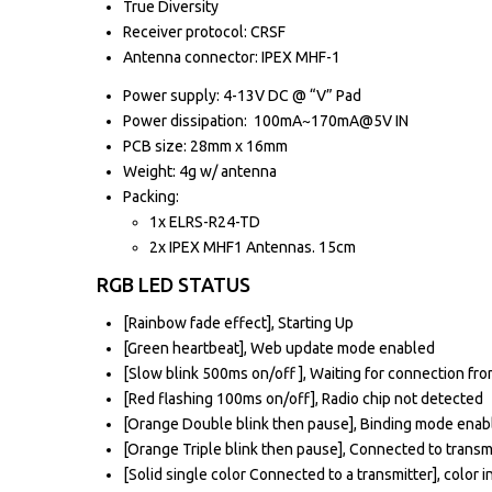
True Diversity
Receiver protocol: CRSF
Antenna connector: IPEX MHF-1
Power supply: 4-13V DC @ “V” Pad
Power dissipation: 100mA~170mA@5V IN
PCB size: 28mm x 16mm
Weight: 4g w/ antenna
Packing:
1x ELRS-R24-TD
2x IPEX MHF1 Antennas. 15cm
RGB LED STATUS
[Rainbow fade effect], Starting Up
[Green heartbeat], Web update mode enabled
[Slow blink 500ms on/off ], Waiting for connection fro
[Red flashing 100ms on/off], Radio chip not detected
[Orange Double blink then pause], Binding mode enab
[Orange Triple blink then pause], Connected to trans
[Solid single color Connected to a transmitter], color i