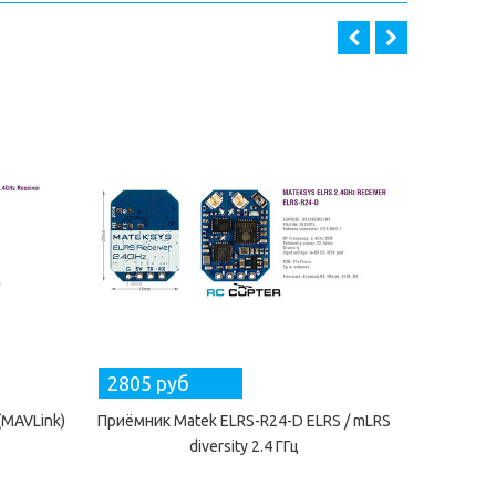
2805 руб
5236 
(MAVLink)
Приёмник Matek ELRS-R24-D ELRS / mLRS
Передающ
diversity 2.4 ГГц
mLRS (M