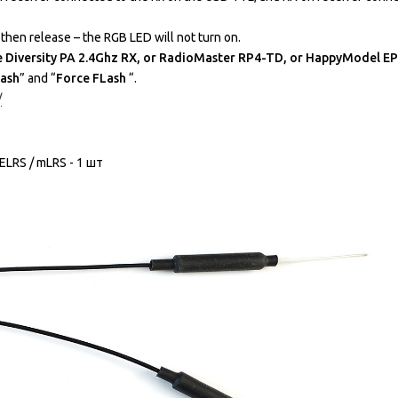
then release – the RGB LED will not turn on.
e Diversity PA 2.4Ghz RX, or RadioMaster RP4-TD, or HappyModel E
lash
” and “
Force FLash
“.
/
ELRS / mLRS - 1 шт