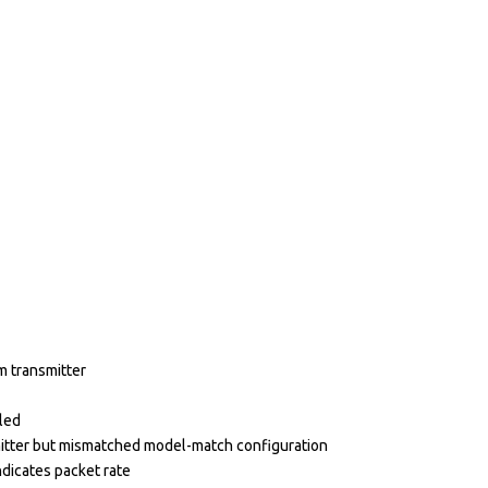
m transmitter
led
mitter but mismatched model-match configuration
ndicates packet rate