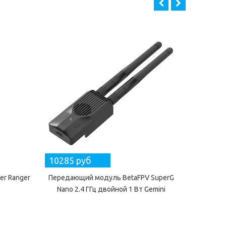
10285 руб
5236 
r Ranger
Передающий модуль BetaFPV SuperG
Передающ
Nano 2.4 ГГц двойной 1 Вт Gemini
mLRS (M