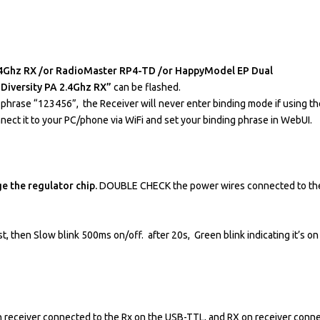
2.4Ghz RX /or RadioMaster RP4-TD /or HappyModel EP Dual
 Diversity PA 2.4Ghz RX”
can be flashed.
phrase “123456”, the Receiver will never enter binding mode if using the
nect it to your PC/phone via WiFi and set your binding phrase in WebUI.
e the regulator chip.
DOUBLE CHECK the power wires connected to the 
t, then Slow blink 500ms on/off. after 20s, Green blink indicating it’s o
on receiver connected to the Rx on the USB-TTL, and RX on receiver conn