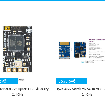
руб
3553 руб
к BetaFPV SuperD ELRS diversity
Приёмник Matek mR24-30 mLRS 
2.4 GHz
2.4GHz