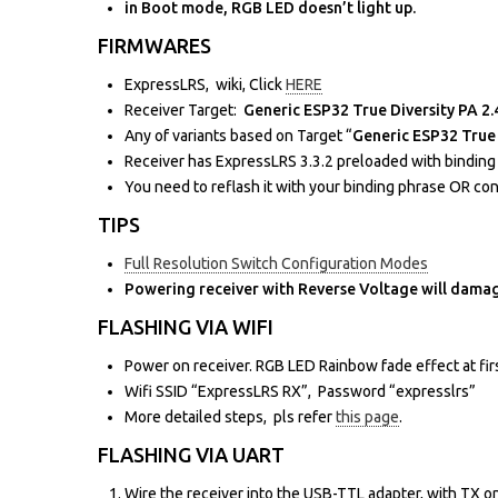
in Boot mode, RGB LED doesn’t light up.
FIRMWARES
ExpressLRS, wiki, Click
HERE
Receiver Target:
Generic ESP32 True Diversity PA 
Any of variants based on Target “
Generic ESP32 True
Receiver has ExpressLRS 3.3.2 preloaded with binding 
You need to reflash it with your binding phrase OR con
TIPS
Full Resolution Switch Configuration Modes
Powering receiver with Reverse Voltage will damag
FLASHING VIA WIFI
Power on receiver. RGB LED Rainbow fade effect at firs
Wifi SSID “ExpressLRS RX”, Password “expresslrs”
More detailed steps, pls refer
this page
.
FLASHING VIA UART
Wire the receiver into the USB-TTL adapter, with TX 