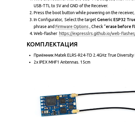
USB-TTL to 5V and GND of the Receiver.
Press the boot button while powering on the receiver, 
In Configurator, Select the target
Generic ESP32 Tru
phrase and
Firmware Options
, Check “
erase before f
Web-flasher
https://expresslrs.github.io/web-flasher
КОМПЛЕКТАЦИЯ
Приёмник Matek ELRS-R24-TD 2.4GHz True Diversity 
2x IPEX MHF1 Antennas. 15cm