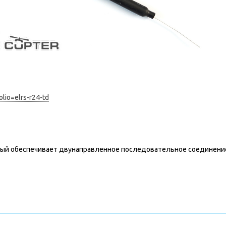
lio=elrs-r24-td
рый обеспечивает двунаправленное последовательное соединение