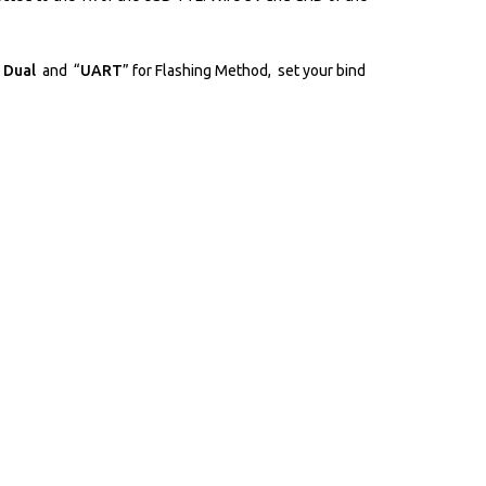
P Dual
and “
UART
” for Flashing Method, set your bind