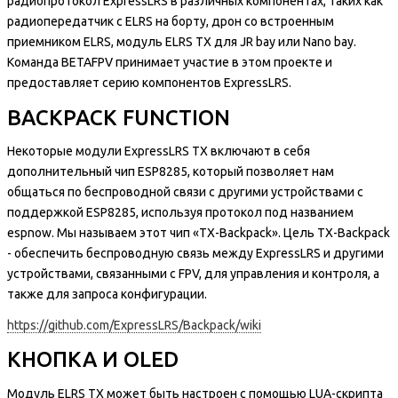
радиопротокол ExpressLRS в различных компонентах, таких как
радиопередатчик с ELRS на борту, дрон со встроенным
приемником ELRS, модуль ELRS TX для JR bay или Nano bay.
Команда BETAFPV принимает участие в этом проекте и
предоставляет серию компонентов ExpressLRS.
BACKPACK FUNCTION
Некоторые модули ExpressLRS TX включают в себя
дополнительный чип ESP8285, который позволяет нам
общаться по беспроводной связи с другими устройствами с
поддержкой ESP8285, используя протокол под названием
espnow. Мы называем этот чип «TX-Backpack». Цель TX-Backpack
- обеспечить беспроводную связь между ExpressLRS и другими
устройствами, связанными с FPV, для управления и контроля, а
также для запроса конфигурации.
https://github.com/ExpressLRS/Backpack/wiki
КНОПКА И OLED
Модуль ELRS TX может быть настроен с помощью LUA-скрипта