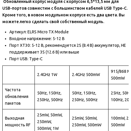
Обновленный корпус модуля с корпусом 6,5*13,5 мм для
USB-портов совместим с большинством кабелей USB Type-C.
Кроме того, в новом модульном корпусе есть два цвета. Вы
можете легко сделать свой собственный модуль.
Артикул: ELRS Micro TX Module
Входное напряжение: 5-12 В
Порт XT30: 5-12 В, рекомендуется 2S (8.4 В) аккумулятор, НЕ
поддерживает 3S (12.6 В) или выше
Порт USB: Type-C
915/868 
2.4GHz 1W
2.4GHz 500mW
500mW
Частота
50Hz, 150Hz,
50Hz, 150Hz,
25Hz, 50Hz
обновления
250Hz, 500Hz
250Hz, 500Hz
100Hz, 20
пакетов
25mW, 50mW,
Выходная
25mW, 50mW,
100mW, 2
250mW,
мощность RF
250mW, 500mW
500mW
500mW, 1W