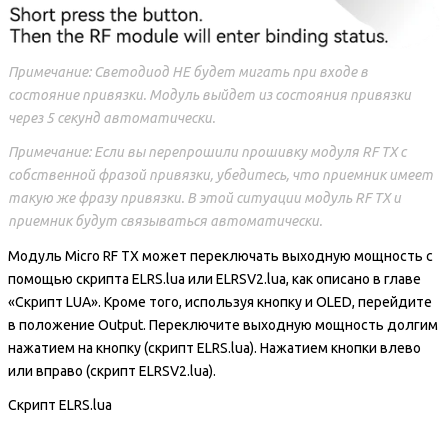
Примечание: Светодиод НЕ будет мигать при входе в
состояние привязки. Модуль выйдет из состояния привязки
через 5 секунд автоматически.
Примечание: Если вы перепрошили прошивку модуля RF TX с
собственной фразой привязки, убедитесь, что приемник имеет
такую же фразу привязки. В этой ситуации модуль RF TX и
приемник будут связываться автоматически.
Модуль Micro RF TX может переключать выходную мощность с
помощью скрипта ELRS.lua или ELRSV2.lua, как описано в главе
«Скрипт LUA». Кроме того, используя кнопку и OLED, перейдите
в положение Output. Переключите выходную мощность долгим
нажатием на кнопку (скрипт ELRS.lua). Нажатием кнопки влево
или вправо (скрипт ELRSV2.lua).
Скрипт ELRS.lua