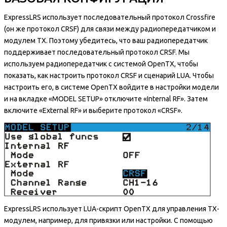
ExpressLRS использует последовательный протокол Crossfire
(он же протокол CRSF) для связи между радиопередатчиком и
модулем TX. Поэтому убедитесь, что ваш радиопередатчик
поддерживает последовательный протокол CRSF. Мы
используем радиопередатчик с системой OpenTX, чтобы
показать, как настроить протокол CRSF и сценарий LUA. Чтобы
настроить его, в системе OpenTX войдите в настройки модели
и на вкладке «MODEL SETUP» отключите «Internal RF». Затем
включите «External RF» и выберите протокол «CRSF».
ExpressLRS использует LUA-скрипт OpenTX для управления TX-
модулем, например, для привязки или настройки. С помощью