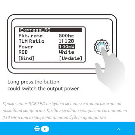
Примечание: RGB LED не будет меняться в зависимости от
выходной мощности. Когда выходная мощность составляет
250 мВт или выше, вентилятор будет вращаться
автоматически. Модуль Micro RF TX НЕ поддерживает
0
0.00 РУБ
выходную мощность 1 Вт или 2 Вт. При переключении на это