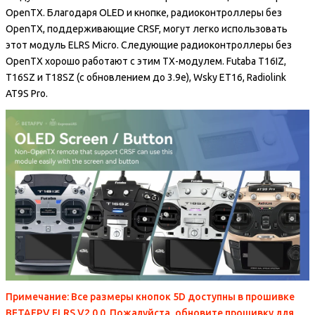
OpenTX. Благодаря OLED и кнопке, радиоконтроллеры без
OpenTX, поддерживающие CRSF, могут легко использовать
этот модуль ELRS Micro. Следующие радиоконтроллеры без
OpenTX хорошо работают с этим TX-модулем. Futaba T16IZ,
T16SZ и T18SZ (с обновлением до 3.9e), Wsky ET16, Radiolink
AT9S Pro.
Примечание: Все размеры кнопок 5D доступны в прошивке
BETAFPV ELRS V2.0.0. Пожалуйста, обновите прошивку для