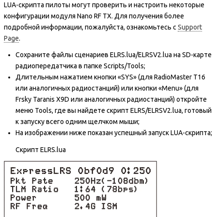
LUA-скрипта пилоты могут проверить и настроить некоторые
конфигурации модуля Nano RF TX. Для получения более
подробной информации, пожалуйста, ознакомьтесь с
Support
Page
.
Сохраните файлы сценариев ELRS.lua/ELRSV2.lua на SD-карте
радиопередатчика в папке Scripts/Tools;
Длительным нажатием кнопки «SYS» (для RadioMaster T16
или аналогичных радиостанций) или кнопки «Menu» (для
Frsky Taranis X9D или аналогичных радиостанций) откройте
меню Tools, где вы найдете скрипт ELRS/ELRSV2.lua, готовый
к запуску всего одним щелчком мыши;
На изображении ниже показан успешный запуск LUA-скрипта;
Скрипт ELRS.lua