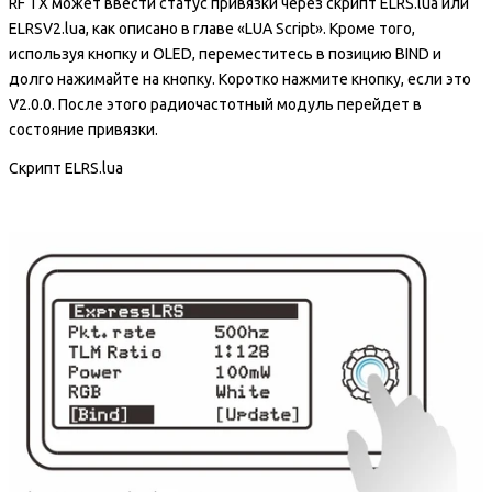
RF TX может ввести статус привязки через скрипт ELRS.lua или
ELRSV2.lua, как описано в главе «LUA Script». Кроме того,
используя кнопку и OLED, переместитесь в позицию BIND и
долго нажимайте на кнопку. Коротко нажмите кнопку, если это
V2.0.0. После этого радиочастотный модуль перейдет в
состояние привязки.
Скрипт ELRS.lua