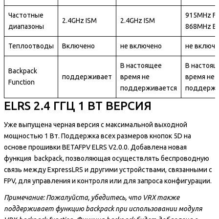
Частотные
915MHz F
2.4GHz ISM
2.4GHz ISM
диапазоны
868MHz E
Теплоотводы
Включено
не включено
не включ
В настоящее
В настоя
Backpack
поддерживает
время не
время не
Function
поддерживается
поддержи
ELRS 2.4 ГГЦ 1 ВТ ВЕРСИЯ
Уже выпущена черная версия с максимальной выходной
мощностью 1 Вт. Поддержка всех размеров кнопок 5D на
основе прошивки BETAFPV ELRS V2.0.0. Добавлена новая
функция backpack, позволяющая осуществлять беспроводную
связь между ExpressLRS и другими устройствами, связанными с
FPV, для управления и контроля или для запроса конфигурации.
Примечание: Пожалуйста, убедитесь, что VRX также
поддерживает функцию backpack при использовании модуля