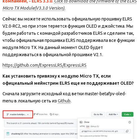
компанией, - ELRS 3.3.0.
Click to download the firmware of the ELRS
Micro TX Module(V3.3.0 Version).
Сейчас вы можете использовать официальную прошивку ELRS
V2.0-RC2, но при этом теряется функция OLED и джойстика. Мы
будем работать с командой разработчиков ELRS и сделаем так,
чтобы официальная прошивка ELRS поддерживала все функции
модуля Micro TX. На данный момент OLED будет
поддерживаться в официальной прошивке V2.1.
https://github.com/ExpressLRS/ExpressLRS
Как установить привязку к модулю Micro TX, если
официальный мейнстрим ELRS еще не поддерживает OLED?
Сначала загрузите исходный код ветки master-betafpv-oled-
menu в локальную сеть из
Github
.