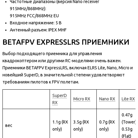
Частотные диапазоны (версия Nano receiver
915MHz/868MHz):
915MHz FCC/868MHz EU
Входное напряжение: 5 В
Антенный разъем: IPEX MHF
BETAFPV EXPRESSLRS ПРИЕМНИКИ
Выбор подходящего приемника для управления
квадрокоптером или другими RC-моделями очень важен.
Приемники BETAFPV ExpressLRS, включая ELRS Lite, Nano, Micro и
новейший SuperD, в значительной степени удовлетворяют
требованиям пилотов к FPV полетам.
SuperD
Micro RX
Nano RX
Lite RX
RX
0.47g
1.1g (RX
3.5g (RX
0.7g (RX
(Tower),
вес
only)
only)
only)
0.53g
(Flat)