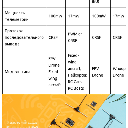
(EU)
Мощность
100mW
17mW
100mW
17mW
телеметрии
Протокол
PWM or
последовательного
CRSF
CRSF
CRSF
CRSF
вывода
Fixed-
FPV
wing
Drone,
aircraft,
FPV
Whoop
Модель типа
Fixed-
Helicopter,
Drone
Drone
wing
RC Cars,
aircraft
RC Boats