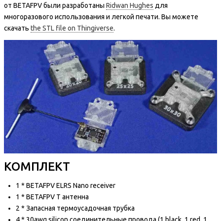
от BETAFPV были разработаны
Ridwan Hughes
для
многоразового использования и легкой печати. Вы можете
скачать
the STL file on Thingiverse
.
КОМПЛЕКТ
1 * BETAFPV ELRS Nano receiver
1 * BETAFPV T антенна
2 * Запасная термоусадочная трубка
4 * 30awg silicon соединительные провода (1 black, 1 red, 1