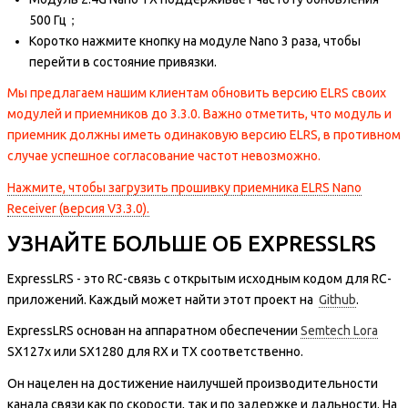
500 Гц；
Коротко нажмите кнопку на модуле Nano 3 раза, чтобы
перейти в состояние привязки.
Мы предлагаем нашим клиентам обновить версию ELRS своих
модулей и приемников до 3.3.0. Важно отметить, что модуль и
приемник должны иметь одинаковую версию ELRS, в противном
случае успешное согласование частот невозможно.
Нажмите, чтобы загрузить прошивку приемника ELRS Nano
Receiver (версия V3.3.0).
УЗНАЙТЕ БОЛЬШЕ ОБ EXPRESSLRS
ExpressLRS - это RC-связь с открытым исходным кодом для RC-
приложений. Каждый может найти этот проект на
Github
.
ExpressLRS основан на аппаратном обеспечении
Semtech Lora
SX127x или SX1280 для RX и TX соответственно.
Он нацелен на достижение наилучшей производительности
канала связи как по скорости, так и по задержке и дальности. На