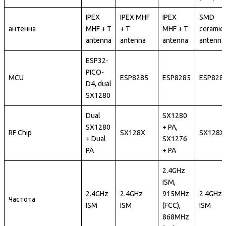
IPEX
IPEX MHF
IPEX
SMD
антенна
MHF + T
+ T
MHF + T
ceramic
antenna
antenna
antenna
antenna
ESP32-
PICO-
MCU
ESP8285
ESP8285
ESP828
D4, dual
SX1280
Dual
SX1280
SX1280
+ PA,
RF Chip
SX128X
SX128X
+ Dual
SX1276
PA
+ PA
2.4GHz
ISM,
2.4GHz
2.4GHz
915MHz
2.4GHz
Частота
ISM
ISM
(FCC),
ISM
868MHz