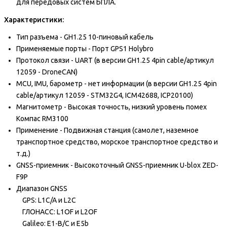
для передовых систем БПЛА.
Характеристики:
Тип разъема - GH1.25 10-пиновый кабель
Применяемые порты - Порт GPS1 Holybro
Протокол связи - UART (в версии GH1.25 4pin cable/артикул
12059 - DroneCAN)
MCU, IMU, барометр - нет информации (в версии GH1.25 4pin
cable/артикул 12059 - STM32G4, ICM42688, ICP20100)
Магнитометр - Высокая точность, низкий уровень помех
Компас RM3100
Применение - Подвижная станция (самолет, наземное
транспортное средство, морское транспортное средство и
т.д.)
GNSS-приемник - Высокоточный GNSS-приемник U-blox ZED-
F9P
Диапазон GNSS
GPS: L1C/A и L2C
ГЛОНАСС: L1OF и L2OF
Galileo: E1-B/C и E5b