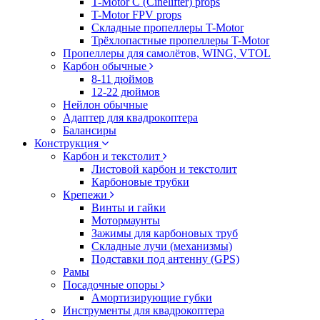
T-Motor C (Cinelifter) props
T-Motor FPV props
Складные пропеллеры T-Motor
Трёхлопастные пропеллеры T-Motor
Пропеллеры для самолётов, WING, VTOL
Карбон обычные
8-11 дюймов
12-22 дюймов
Нейлон обычные
Адаптер для квадрокоптера
Балансиры
Конструкция
Карбон и текстолит
Листовой карбон и текстолит
Карбоновые трубки
Крепежи
Винты и гайки
Мотормаунты
Зажимы для карбоновых труб
Складные лучи (механизмы)
Подставки под антенну (GPS)
Рамы
Посадочные опоры
Амортизирующие губки
Инструменты для квадрокоптера