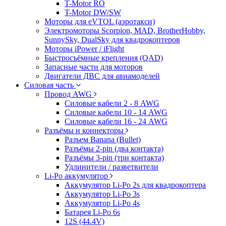
T-Motor RO
T-Motor DW/SW
Моторы для eVTOL (аэротакси)
Электромоторы Scorpion, MAD, BrotherHobby,
SunnySky, DualSky для квадрокоптеров
Моторы iPower / iFlight
Быстросъёмные крепления (QAD)
Запасные части для моторов
Двигатели ДВС для авиамоделей
Силовая часть
Провод AWG
Силовые кабели 2 - 8 AWG
Силовые кабели 10 - 14 AWG
Силовые кабели 16 - 24 AWG
Разъёмы и коннекторы
Разъем Banana (Bullet)
Разъёмы 2-pin (два контакта)
Разъёмы 3-pin (три контакта)
Удлинители / разветвители
Li-Po аккумулятор
Аккумулятор Li-Po 2s для квадрокоптера
Аккумулятор Li-Po 3s
Аккумулятор Li-Po 4s
Батарея Li-Po 6s
12S (44.4V)