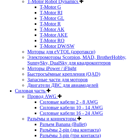
T-Motor Robot Dynamics
T-Motor G
T-Motor RI
T-Motor GL
T-Motor R
T-Motor AK
T-Motor AKE
T-Motor RO
T-Motor DW/SW
Моторы для eVTOL (аэротакси)
Электромоторы Scorpion, MAD, BrotherHobby,
SunnySky, DualSky для квадрокоптеров
Моторы iPower / iFlight
Быстросъёмные крепления (QAD)
Запасные части для моторов
Двигатели ДВС для авиамоделей
Силовая часть
Провод AWG
Силовые кабели 2 - 8 AWG
Силовые кабели 10 - 14 AWG
Силовые кабели 16 - 24 AWG
Разъёмы и коннекторы
Разъем Banana (Bullet)
Разъёмы 2-pin (два контакта)
Разъёмы 3-pin (три контакта)