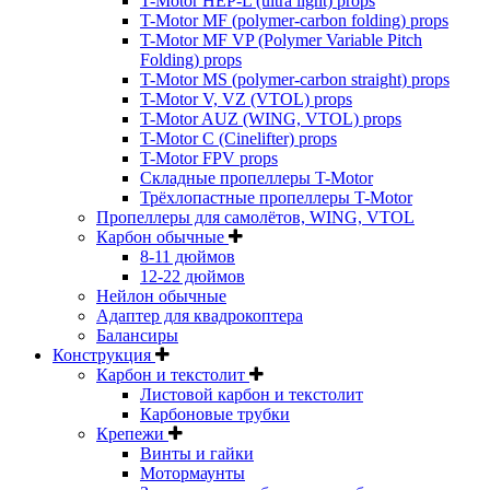
T-Motor HEP-L (ultra light) props
T-Motor MF (polymer-carbon folding) props
T-Motor MF VP (Polymer Variable Pitch
Folding) props
T-Motor MS (polymer-carbon straight) props
T-Motor V, VZ (VTOL) props
T-Motor AUZ (WING, VTOL) props
T-Motor C (Cinelifter) props
T-Motor FPV props
Складные пропеллеры T-Motor
Трёхлопастные пропеллеры T-Motor
Пропеллеры для самолётов, WING, VTOL
Карбон обычные
8-11 дюймов
12-22 дюймов
Нейлон обычные
Адаптер для квадрокоптера
Балансиры
Конструкция
Карбон и текстолит
Листовой карбон и текстолит
Карбоновые трубки
Крепежи
Винты и гайки
Мотормаунты