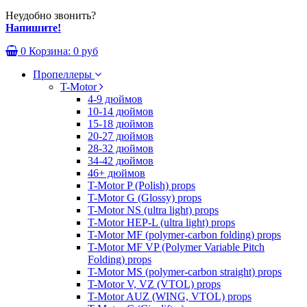
Неудобно звонить?
Напишите!
0
Корзина:
0 руб
Пропеллеры
T-Motor
4-9 дюймов
10-14 дюймов
15-18 дюймов
20-27 дюймов
28-32 дюймов
34-42 дюймов
46+ дюймов
T-Motor P (Polish) props
T-Motor G (Glossy) props
T-Motor NS (ultra light) props
T-Motor HEP-L (ultra light) props
T-Motor MF (polymer-carbon folding) props
T-Motor MF VP (Polymer Variable Pitch
Folding) props
T-Motor MS (polymer-carbon straight) props
T-Motor V, VZ (VTOL) props
T-Motor AUZ (WING, VTOL) props