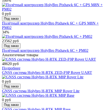
100%
0 руб
Под заказ
Полётный контроллер HolyBro Pixhawk 6C + GPS M8N +
PM02
34%
23562 руб
Под заказ
Полётный контроллер HolyBro Pixhawk 6C + PM02
Аналогичные товары
48620 руб
Подробнее
GNSS система Holybro H-RTK ZED-F9P Rover UART
0 руб
Под заказ
GNSS система Holybro H-RTK M8P Rover Lite
0 руб
Под заказ
GNSS система Holybro H-RTK M8P Base