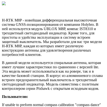
H-RTK M8P - новейшая дифференциальная высокоточная
система GNSS-позиционирования от компании Holybro. В
ней используется модуль UBLOX M8P, компас IST8310 и
трехцветный светодиодный индикатор. Кроме того, для
простоты и удобства эксплуатации в систему встроен
защитный выключатель. Мы разработали для вас три модели
H-RTK M8P, каждая из которых имеет различную
конструкцию антенны для удовлетворения различных
потребностей клиентов.
В данной модели используется спиральная антенна, которая
имеет лучшие характеристики по сравнению с версией lite.
Эта модель может использоваться как на ровере, так и в
качестве базовой станции. В корпус из алюминиевого сплава
встроен предохранительный выключатель и трехцветный
светодиодный индикатор. Модель совместима с полетным
контроллером серии Pixhawk с открытым исходным кодом.
Пользователю:
If unable to preform normal compass calibration "compass dance"