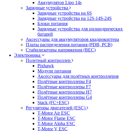
Аккумулятор Lipo 14s
Зарядные устройства
Зарядные устройства на 6S
Зарядные устройства на 12S-14S-24S
Блоки питания
Зарядные устройства для цилиндрических
батарей
Аксессуары для аккумуляторов квадрокоптера
Платы распределения питания (PDB, PCB)
Стабилизаторы напряжения (BEC)
Электроника
Полетный контроллер
Pixhawk
Модули питания
Аксессуары для полётных контроллеров
Полётные контроллеры F4
Полётные контроллеры F7
Полётные контроллеры H7
Полётные контроллеры G4
Stack (FC+ESC)
Регуляторы двигателей (ESC)
T-Motor Air ESC
T-Motor Flame ESC
T-Motor Alpha ESC
T-Motor V ESC