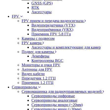
GNSS (GPS)
RTK
Аксессуары
FPV
FPV прием и передача видеосигнала
Видеопередатчики (VTX)
Видеоприёмники (VRX)
Приемник FPV 5.8 ГГц
Камеры с подвесом
FPV камера
Аксессуары и комплектующие для камер
Подвес для камеры
Демпферы
Контроллеры BGC
Мониторы и очки FPV
Антенны для FPV
Видео кабели
Передатчик 1.2 ГГЦ
Приемник 1.2 ГГЦ
Сервоприводы
Сервомашинка для радиоуправляемых моделей
Сервоприводы цифровые
Сервоприводы аналоговые
Сервоприводы микро (~20мм)
Сервоприводы мини (~30мм)