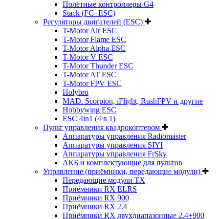
Полётные контроллеры G4
Stack (FC+ESC)
Регуляторы двигателей (ESC)
T-Motor Air ESC
T-Motor Flame ESC
T-Motor Alpha ESC
T-Motor V ESC
T-Motor Thunder ESC
T-Motor AT ESC
T-Motor FPV ESC
Holybro
MAD. Scorpion, iFlight, RushFPV и другие
Hobbywing ESC
ESC 4in1 (4 в 1)
Пульт управления квадрокоптером
Аппаратуры управления Radiomaster
Аппаратуры управления SIYI
Аппаратуры управления FrSky
АКБ и комплектующие для пультов
Управление (приёмники, передающие модули)
Передающие модули TX
Приёмники RX ELRS
Приёмники RX 900
Приёмники RX 2.4
Приёмники RX двухдиапазонные 2.4+900