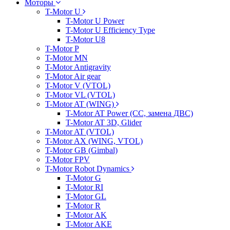
Моторы
T-Motor U
T-Motor U Power
T-Motor U Efficiency Type
T-Motor U8
T-Motor P
T-Motor MN
T-Motor Antigravity
T-Motor Air gear
T-Motor V (VTOL)
T-Motor VL (VTOL)
T-Motor AT (WING)
T-Motor AT Power (CC, замена ДВС)
T-Motor AT 3D, Glider
T-Motor AT (VTOL)
T-Motor AX (WING, VTOL)
T-Motor GB (Gimbal)
T-Motor FPV
T-Motor Robot Dynamics
T-Motor G
T-Motor RI
T-Motor GL
T-Motor R
T-Motor AK
T-Motor AKE