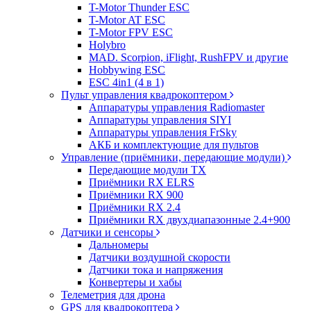
T-Motor Thunder ESC
T-Motor AT ESC
T-Motor FPV ESC
Holybro
MAD. Scorpion, iFlight, RushFPV и другие
Hobbywing ESC
ESC 4in1 (4 в 1)
Пульт управления квадрокоптером
Аппаратуры управления Radiomaster
Аппаратуры управления SIYI
Аппаратуры управления FrSky
АКБ и комплектующие для пультов
Управление (приёмники, передающие модули)
Передающие модули TX
Приёмники RX ELRS
Приёмники RX 900
Приёмники RX 2.4
Приёмники RX двухдиапазонные 2.4+900
Датчики и сенсоры
Дальномеры
Датчики воздушной скорости
Датчики тока и напряжения
Конвертеры и хабы
Телеметрия для дрона
GPS для квадрокоптера