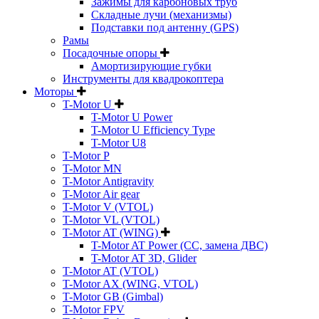
Зажимы для карбоновых труб
Складные лучи (механизмы)
Подставки под антенну (GPS)
Рамы
Посадочные опоры
Амортизирующие губки
Инструменты для квадрокоптера
Моторы
T-Motor U
T-Motor U Power
T-Motor U Efficiency Type
T-Motor U8
T-Motor P
T-Motor MN
T-Motor Antigravity
T-Motor Air gear
T-Motor V (VTOL)
T-Motor VL (VTOL)
T-Motor AT (WING)
T-Motor AT Power (CC, замена ДВС)
T-Motor AT 3D, Glider
T-Motor AT (VTOL)
T-Motor AX (WING, VTOL)
T-Motor GB (Gimbal)
T-Motor FPV