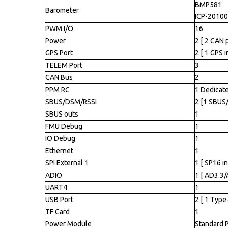
BMP581
Barometer
ICP-20100
PWM I/O
16
Power
2 [ 2 CAN 
GPS Port
2 [ 1 GPS 
TELEM Port
3
CAN Bus
2
PPM RC
1 Dedicate
SBUS/DSM/RSSI
2 [1 SBUS
SBUS outs
1
FMU Debug
1
IO Debug
1
Ethernet
1
SPI External 1
1 [ SP16 i
ADIO
1 [ AD3.3/
UART4
1
USB Port
2 [ 1 Type
TF Card
1
Power Module
Standard P