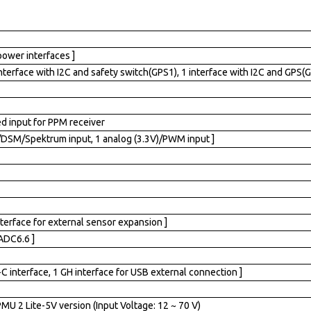
power interfaces ]
interface with I2C and safety switch(GPS1), 1 interface with I2C and GPS(G
d input for PPM receiver
/DSM/Spektrum input, 1 analog (3.3V)/PWM input ]
nterface for external sensor expansion ]
ADC6.6 ]
-C interface, 1 GH interface for USB external connection ]
MU 2 Lite-5V version (Input Voltage: 12 ~ 70 V)