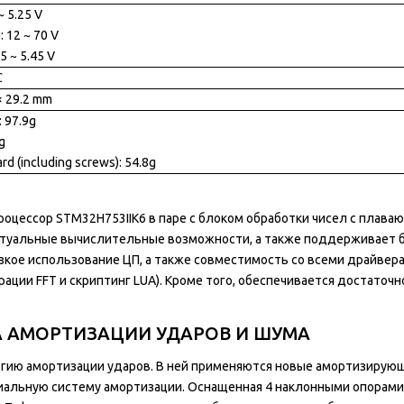
~ 5.25 V
: 12 ~ 70 V
5 ~ 5.45 V
℃
× 29.2 mm
: 97.9g
g
ard (including screws): 54.8g
цессор STM32H753IIK6 в паре с блоком обработки чисел с плаваю
туальные вычислительные возможности, а также поддерживает б
ое использование ЦП, а также совместимость со всеми драйверами
рации FFT и скриптинг LUA). Кроме того, обеспечивается достато
 АМОРТИЗАЦИИ УДАРОВ И ШУМА
огию амортизации ударов. В ней применяются новые амортизирую
альную систему амортизации. Оснащенная 4 наклонными опорами, 