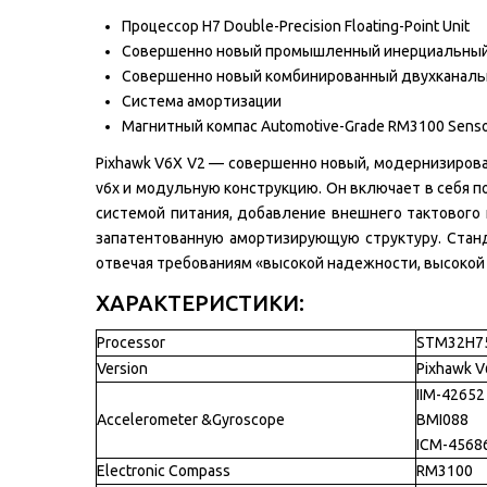
Процессор H7 Double-Precision Floating-Point Unit
Совершенно новый промышленный инерциальный изм
Совершенно новый комбинированный двухканаль
Система амортизации
Магнитный компас Automotive-Grade RM3100 Sens
Pixhawk V6X V2 — совершенно новый, модернизирова
v6x и модульную конструкцию. Он включает в себя 
системой питания, добавление внешнего тактового
запатентованную амортизирующую структуру. Станд
отвечая требованиям «высокой надежности, высокой
ХАРАКТЕРИСТИКИ:
Processor
STM32H75
Version
Pixhawk V
IIM-42652
Accelerometer &Gyroscope
BMI088
ICM-4568
Electronic Compass
RM3100