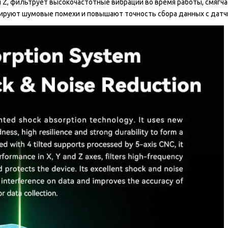
и Z, фильтрует высокочастотные вибрации во время работы, смягч
ируют шумовые помехи и повышают точность сбора данных с датч