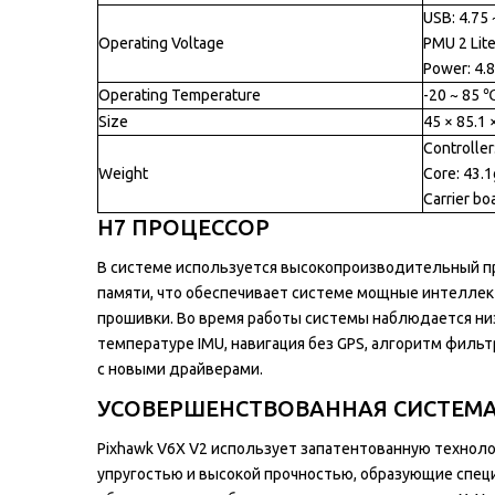
USB: 4.75 
Operating Voltage
PMU 2 Lite
Power: 4.8
Operating Temperature
-20 ~ 85 
Size
45 × 85.1 
Controller
Weight
Core: 43.1
Carrier bo
H7 ПРОЦЕССОР
В системе используется высокопроизводительный про
памяти, что обеспечивает системе мощные интеллек
прошивки. Во время работы системы наблюдается низк
температуре IMU, навигация без GPS, алгоритм фильт
с новыми драйверами.
УСОВЕРШЕНСТВОВАННАЯ СИСТЕМА
Pixhawk V6X V2 использует запатентованную технол
упругостью и высокой прочностью, образующие специ