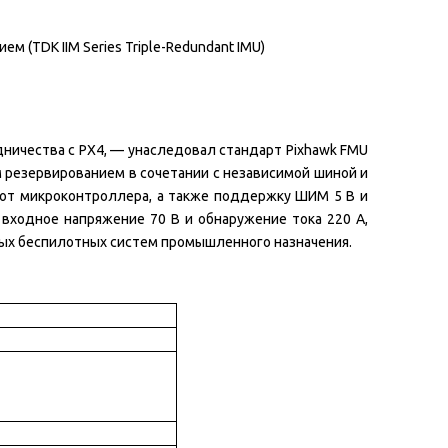
(TDK IIM Series Triple-Redundant IMU)
ничества с PX4, — унаследовал стандарт Pixhawk FMU
 резервированием в сочетании с независимой шиной и
 от микроконтроллера, а также поддержку ШИМ 5 В и
входное напряжение 70 В и обнаружение тока 220 А,
ных беспилотных систем промышленного назначения.