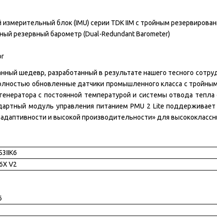
ерительный блок (IMU) серии TDK IIM с тройным резервированием 
ный резервный барометр
(Dual-Redundant Barometer)
or
нный шедевр, разработанный в результате нашего тесного сотруд
полностью обновленные датчики промышленного класса с тройным
 генератора с постоянной температурой и системы отвода тепла
артный модуль управления питанием PMU 2 Lite поддерживает 
 адаптивности и высокой производительности» для высококласс
3IIK6
6X V2
6