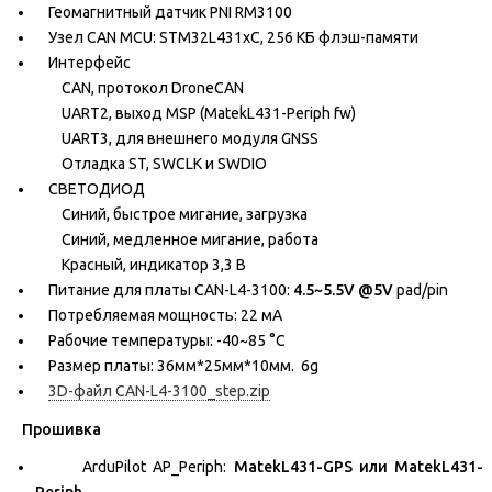
Геомагнитный датчик PNI RM3100
Узел CAN MCU: STM32L431xC, 256 КБ флэш-памяти
Интерфейс
CAN, протокол DroneCAN
UART2, выход MSP (MatekL431-Periph fw)
UART3, для внешнего модуля GNSS
Отладка ST, SWCLK и SWDIO
СВЕТОДИОД
Синий, быстрое мигание, загрузка
Синий, медленное мигание, работа
Красный, индикатор 3,3 В
Питание для платы CAN-L4-3100:
4.5~5.5V @5V
pad/pin
Потребляемая мощность: 22 мА
Рабочие температуры: -40~85 °C
Размер платы: 36мм*25мм*10мм. 6g
3D-файл CAN-L4-3100_step.zip
Прошивка
ArduPilot AP_Periph:
MatekL431-GPS или MatekL431-