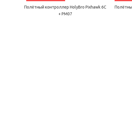
Полётный контроллер HolyBro Pixhawk 6C
Полётный
+ PM07