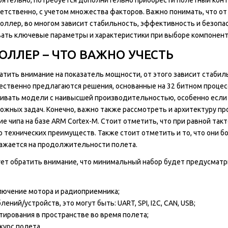
тственно, с учетом множества факторов. Важно понимать, что от 
оллер, во многом зависит стабильность, эффективность и безопа
вать ключевые параметры и характеристики при выборе компонент
ЛЛЕР – ЧТО ВАЖНО УЧЕСТЬ
ратить внимание на показатель мощности, от этого зависит стабил
ственно предлагаются решения, основанные на 32 битном процес
тривать модели с наивысшей производительностью, особенно если
жных задач. Конечно, важно также рассмотреть и архитектуру пр
чипа на базе ARM Cortex-M. Стоит отметить, что при равной так
технических преимуществ. Также стоит отметить и то, что они б
ажается на продолжительности полета.
дует обратить внимание, что минимальный набор будет предусматр
лючение мотора и радиоприемника;
й/устройств, это могут быть: UART, SPI, I2C, CAN, USB;
тирования в пространстве во время полета;
курс полета.