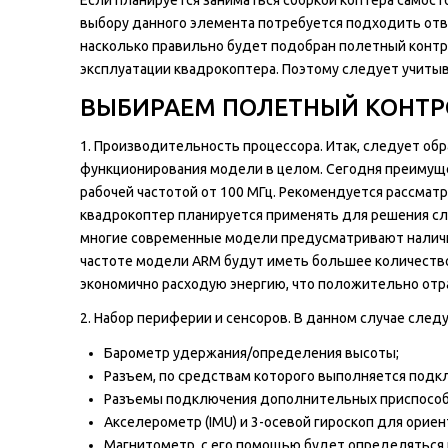
выбору данного элемента потребуется подходить отве
насколько правильно будет подобран полетный контр
эксплуатации квадрокоптера. Поэтому следует учиты
ВЫБИРАЕМ ПОЛЕТНЫЙ КОНТРО
1. Производительность процессора. Итак, следует об
функционирования модели в целом. Сегодня преимуще
рабочей частотой от 100 МГц. Рекомендуется рассма
квадрокоптер планируется применять для решения сло
многие современные модели предусматривают наличие 
частоте модели ARM будут иметь большее количество 
экономично расходую энергию, что положительно отр
2. Набор периферии и сенсоров. В данном случае сле
Барометр удержания/определения высоты;
Разъем, по средствам которого выполняется подк
Разъемы подключения дополнительных приспособлени
Акселерометр (IMU) и 3-осевой гироскоп для ориен
Магнитометр, с его помощью будет определяться 