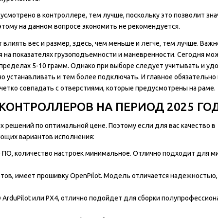
усмотрено в контроллере, тем лучше, поскольку это позволит зн
тому на данном вопросе экономить не рекомендуется.
 влиять вес и размер, здесь, чем меньше и легче, тем лучше. Важн
я на показателях грузоподъемности и маневренности. Сегодня мо
ределах 5-10 грамм. Однако при выборе следует учитывать и уд
 устанавливать и тем более подключать. И главное обязательно
четко совпадать с отверстиями, которые предусмотрены на раме.
ОНТРОЛЛЕРОВ НА ПЕРИОД 2025 ГО
 решений по оптимальной цене. Поэтому если для вас качество в
ющих вариантов исполнения:
ое ПО, количество настроек минимальное. Отлично подходит для м
ов, имеет прошивку OpenPilot. Модель отличается надежностью,
 ArduPilot или PX4, отлично подойдет для сборки полупрофессио