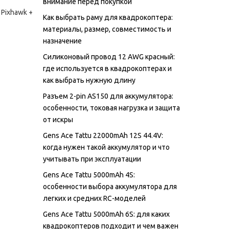
внимание перед покупкой
 Pixhawk +
Как выбрать раму для квадрокоптера:
материалы, размер, совместимость и
назначение
Силиконовый провод 12 AWG красный:
где используется в квадрокоптерах и
как выбрать нужную длину
Разъем 2-pin AS150 для аккумулятора:
особенности, токовая нагрузка и защита
от искры
Gens Ace Tattu 22000mAh 12S 44.4V:
когда нужен такой аккумулятор и что
учитывать при эксплуатации
Gens Ace Tattu 5000mAh 4S:
особенности выбора аккумулятора для
легких и средних RC-моделей
Gens Ace Tattu 5000mAh 6S: для каких
квадрокоптеров подходит и чем важен