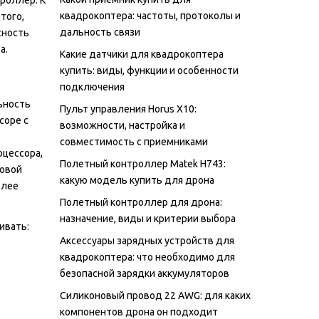
квадрокоптера: частоты, протоколы и
того,
дальность связи
сность
а.
Какие датчики для квадрокоптера
купить: виды, функции и особенности
подключения
ьность
Пульт управления Horus X10:
соре с
возможности, настройка и
совместимость с приемниками
оцессора,
Полетный контроллер Matek H743:
товой
какую модель купить для дрона
олее
Полетный контроллер для дрона:
назначение, виды и критерии выбора
ивать:
Аксессуары зарядных устройств для
квадрокоптера: что необходимо для
безопасной зарядки аккумуляторов
Силиконовый провод 22 AWG: для каких
компонентов дрона он подходит