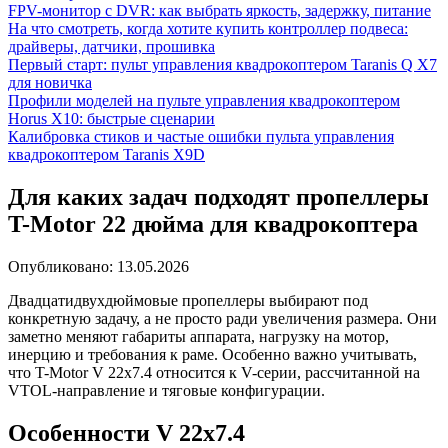
FPV-монитор с DVR: как выбрать яркость, задержку, питание
На что смотреть, когда хотите купить контроллер подвеса:
драйверы, датчики, прошивка
Первый старт: пульт управления квадрокоптером Taranis Q X7
для новичка
Профили моделей на пульте управления квадрокоптером
Horus X10: быстрые сценарии
Калибровка стиков и частые ошибки пульта управления
квадрокоптером Taranis X9D
Для каких задач подходят пропеллеры
T-Motor 22 дюйма для квадрокоптера
Опубликовано:
13.05.2026
Двадцатидвухдюймовые пропеллеры выбирают под
конкретную задачу, а не просто ради увеличения размера. Они
заметно меняют габариты аппарата, нагрузку на мотор,
инерцию и требования к раме. Особенно важно учитывать,
что T-Motor V 22x7.4 относится к V-серии, рассчитанной на
VTOL-направление и тяговые конфигурации.
Особенности V 22x7.4