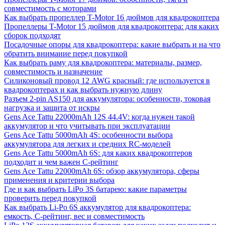
совместимость с моторами
Как выбрать пропеллер T-Motor 16 дюймов для квадрокоптера
Пропеллеры T-Motor 15 дюймов для квадрокоптера: для каких
сборок подходят
Посадочные опоры для квадрокоптера: какие выбрать и на что
обратить внимание перед покупкой
Как выбрать раму для квадрокоптера: материалы, размер,
совместимость и назначение
Силиконовый провод 12 AWG красный: где используется в
квадрокоптерах и как выбрать нужную длину
Разъем 2-pin AS150 для аккумулятора: особенности, токовая
нагрузка и защита от искры
Gens Ace Tattu 22000mAh 12S 44.4V: когда нужен такой
аккумулятор и что учитывать при эксплуатации
Gens Ace Tattu 5000mAh 4S: особенности выбора
аккумулятора для легких и средних RC-моделей
Gens Ace Tattu 5000mAh 6S: для каких квадрокоптеров
подходит и чем важен C-рейтинг
Gens Ace Tattu 22000mAh 6S: обзор аккумулятора, сферы
применения и критерии выбора
Где и как выбрать LiPo 3S батарею: какие параметры
проверить перед покупкой
Как выбрать Li-Po 6S аккумулятор для квадрокоптера:
емкость, C-рейтинг, вес и совместимость