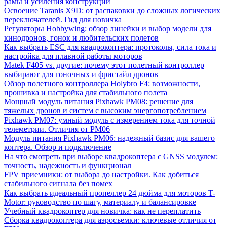
рамы и усиления конструкции
Освоение Taranis X9D: от распаковки до сложных логических
переключателей. Гид для новичка
Регуляторы Hobbywing: обзор линейки и выбор модели для
кинодронов, гонок и любительских полетов
Как выбрать ESC для квадрокоптера: протоколы, сила тока и
настройка для плавной работы моторов
Matek F405 vs. другие: почему этот полетный контроллер
выбирают для гоночных и фристайл дронов
Обзор полетного контроллера Holybro F4: возможности,
прошивка и настройка для стабильного полета
Мощный модуль питания Pixhawk PM08: решение для
тяжелых дронов и систем с высоким энергопотреблением
Pixhawk PM07: умный модуль с измерением тока для точной
телеметрии. Отличия от PM06
Модуль питания Pixhawk PM06: надежный базис для вашего
коптера. Обзор и подключение
На что смотреть при выборе квадрокоптера с GNSS модулем:
точность, надежность и функционал
FPV приемники: от выбора до настройки. Как добиться
стабильного сигнала без помех
Как выбрать идеальный пропеллер 24 дюйма для моторов T-
Motor: руководство по шагу, материалу и балансировке
Учебный квадрокоптер для новичка: как не переплатить
Сборка квадрокоптера для аэросъемки: ключевые отличия от