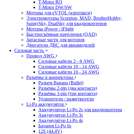
T-Motor RO
T-Motor DW/SW
Моторы для eVTOL (аэротакси)
Электромоторы Scorpion, MAD, BrotherHobby,
SunnySky, DualSky для квадрокоптеров
Моторы iPower / iFlight
Быстросъёмные крепления (QAD)
Запасные части для моторов
Двигатели ДВС для авиамоделей
Силовая часть
Провод AWG
Силовые кабели 2 - 8 AWG
Силовые кабели 10 - 14 AWG
Силовые кабели 16 - 24 AWG
Разъёмы и коннекторы
Разъем Banana (Bullet)
Разъёмы 2-pin (два контакта)
Разъёмы 3-pin (три контакта)
Удлинители / разветвители
Li-Po аккумулятор
Аккумулятор Li-Po 2s для квадрокоптера
Аккумулятор Li-Po 3s
Аккумулятор Li-Po 4s
Батарея Li-Po 6s
12S (44.4V)