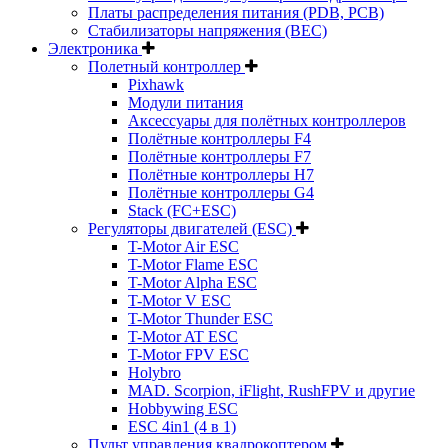
Платы распределения питания (PDB, PCB)
Стабилизаторы напряжения (BEC)
Электроника
Полетный контроллер
Pixhawk
Модули питания
Аксессуары для полётных контроллеров
Полётные контроллеры F4
Полётные контроллеры F7
Полётные контроллеры H7
Полётные контроллеры G4
Stack (FC+ESC)
Регуляторы двигателей (ESC)
T-Motor Air ESC
T-Motor Flame ESC
T-Motor Alpha ESC
T-Motor V ESC
T-Motor Thunder ESC
T-Motor AT ESC
T-Motor FPV ESC
Holybro
MAD. Scorpion, iFlight, RushFPV и другие
Hobbywing ESC
ESC 4in1 (4 в 1)
Пульт управления квадрокоптером