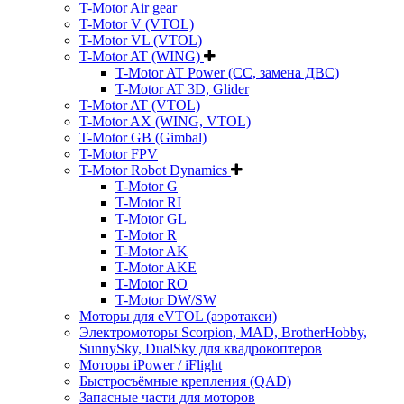
T-Motor Air gear
T-Motor V (VTOL)
T-Motor VL (VTOL)
T-Motor AT (WING)
T-Motor AT Power (CC, замена ДВС)
T-Motor AT 3D, Glider
T-Motor AT (VTOL)
T-Motor AX (WING, VTOL)
T-Motor GB (Gimbal)
T-Motor FPV
T-Motor Robot Dynamics
T-Motor G
T-Motor RI
T-Motor GL
T-Motor R
T-Motor AK
T-Motor AKE
T-Motor RO
T-Motor DW/SW
Моторы для eVTOL (аэротакси)
Электромоторы Scorpion, MAD, BrotherHobby,
SunnySky, DualSky для квадрокоптеров
Моторы iPower / iFlight
Быстросъёмные крепления (QAD)
Запасные части для моторов