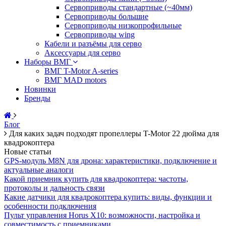
Сервоприводы стандартные (~40мм)
Сервоприводы большие
Сервоприводы низкопрофильные
Сервоприводы wing
Кабели и разъёмы для серво
Аксессуары для серво
Наборы ВМГ
ВМГ T-Motor A-series
ВМГ MAD motors
Новинки
Бренды
Блог
Для каких задач подходят пропеллеры T-Motor 22 дюйма для
квадрокоптера
Новые статьи
GPS-модуль M8N для дрона: характеристики, подключение и
актуальные аналоги
Какой приемник купить для квадрокоптера: частоты,
протоколы и дальность связи
Какие датчики для квадрокоптера купить: виды, функции и
особенности подключения
Пульт управления Horus X10: возможности, настройка и
совместимость с приемниками