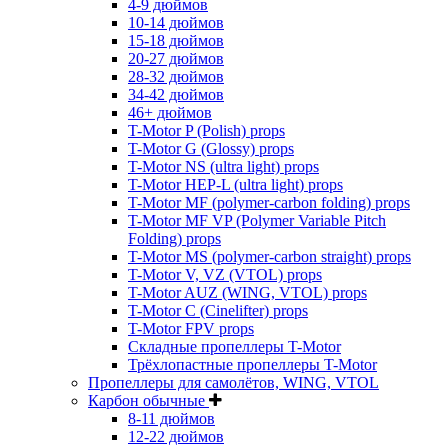
4-9 дюймов
10-14 дюймов
15-18 дюймов
20-27 дюймов
28-32 дюймов
34-42 дюймов
46+ дюймов
T-Motor P (Polish) props
T-Motor G (Glossy) props
T-Motor NS (ultra light) props
T-Motor HEP-L (ultra light) props
T-Motor MF (polymer-carbon folding) props
T-Motor MF VP (Polymer Variable Pitch
Folding) props
T-Motor MS (polymer-carbon straight) props
T-Motor V, VZ (VTOL) props
T-Motor AUZ (WING, VTOL) props
T-Motor C (Cinelifter) props
T-Motor FPV props
Складные пропеллеры T-Motor
Трёхлопастные пропеллеры T-Motor
Пропеллеры для самолётов, WING, VTOL
Карбон обычные
8-11 дюймов
12-22 дюймов