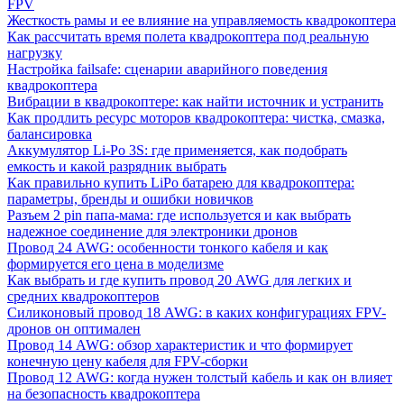
FPV
Жесткость рамы и ее влияние на управляемость квадрокоптера
Как рассчитать время полета квадрокоптера под реальную
нагрузку
Настройка failsafe: сценарии аварийного поведения
квадрокоптера
Вибрации в квадрокоптере: как найти источник и устранить
Как продлить ресурс моторов квадрокоптера: чистка, смазка,
балансировка
Аккумулятор Li-Po 3S: где применяется, как подобрать
емкость и какой разрядник выбрать
Как правильно купить LiPo батарею для квадрокоптера:
параметры, бренды и ошибки новичков
Разъем 2 pin папа-мама: где используется и как выбрать
надежное соединение для электроники дронов
Провод 24 AWG: особенности тонкого кабеля и как
формируется его цена в моделизме
Как выбрать и где купить провод 20 AWG для легких и
средних квадрокоптеров
Силиконовый провод 18 AWG: в каких конфигурациях FPV-
дронов он оптимален
Провод 14 AWG: обзор характеристик и что формирует
конечную цену кабеля для FPV-сборки
Провод 12 AWG: когда нужен толстый кабель и как он влияет
на безопасность квадрокоптера