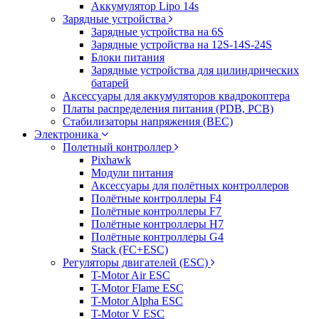
Аккумулятор Lipo 14s
Зарядные устройства
Зарядные устройства на 6S
Зарядные устройства на 12S-14S-24S
Блоки питания
Зарядные устройства для цилиндрических
батарей
Аксессуары для аккумуляторов квадрокоптера
Платы распределения питания (PDB, PCB)
Стабилизаторы напряжения (BEC)
Электроника
Полетный контроллер
Pixhawk
Модули питания
Аксессуары для полётных контроллеров
Полётные контроллеры F4
Полётные контроллеры F7
Полётные контроллеры H7
Полётные контроллеры G4
Stack (FC+ESC)
Регуляторы двигателей (ESC)
T-Motor Air ESC
T-Motor Flame ESC
T-Motor Alpha ESC
T-Motor V ESC