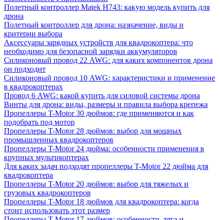
Полетный контроллер Matek H743: какую модель купить для
дрона
Полетный контроллер для дрона: назначение, виды и
критерии выбора
Аксессуары зарядных устройств для квадрокоптера: что
необходимо для безопасной зарядки аккумуляторов
Силиконовый провод 22 AWG: для каких компонентов дрона
он подходит
Силиконовый провод 10 AWG: характеристики и применение
в квадрокоптерах
Провод 6 AWG: какой купить для силовой системы дрона
Винты для дрона: виды, размеры и правила выбора крепежа
Пропеллеры T-Motor 30 дюймов: где применяются и как
подобрать под мотор
Пропеллеры T-Motor 28 дюймов: выбор для мощных
промышленных квадрокоптеров
Пропеллеры T-Motor 24 дюйма: особенности применения в
крупных мультикоптерах
Для каких задач подходят пропеллеры T-Motor 22 дюйма для
квадрокоптера
Пропеллеры T-Motor 20 дюймов: выбор для тяжелых и
грузовых квадрокоптеров
Пропеллеры T-Motor 18 дюймов для квадрокоптера: когда
стоит использовать этот размер
Пропеллеры T-Motor 17 дюймов: особенности, тяга и