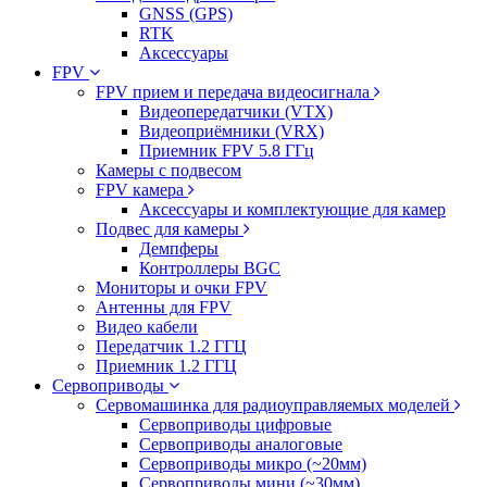
GNSS (GPS)
RTK
Аксессуары
FPV
FPV прием и передача видеосигнала
Видеопередатчики (VTX)
Видеоприёмники (VRX)
Приемник FPV 5.8 ГГц
Камеры с подвесом
FPV камера
Аксессуары и комплектующие для камер
Подвес для камеры
Демпферы
Контроллеры BGC
Мониторы и очки FPV
Антенны для FPV
Видео кабели
Передатчик 1.2 ГГЦ
Приемник 1.2 ГГЦ
Сервоприводы
Сервомашинка для радиоуправляемых моделей
Сервоприводы цифровые
Сервоприводы аналоговые
Сервоприводы микро (~20мм)
Сервоприводы мини (~30мм)