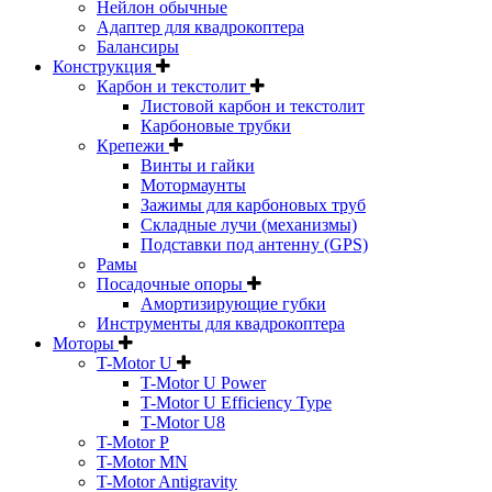
Нейлон обычные
Адаптер для квадрокоптера
Балансиры
Конструкция
Карбон и текстолит
Листовой карбон и текстолит
Карбоновые трубки
Крепежи
Винты и гайки
Мотормаунты
Зажимы для карбоновых труб
Складные лучи (механизмы)
Подставки под антенну (GPS)
Рамы
Посадочные опоры
Амортизирующие губки
Инструменты для квадрокоптера
Моторы
T-Motor U
T-Motor U Power
T-Motor U Efficiency Type
T-Motor U8
T-Motor P
T-Motor MN
T-Motor Antigravity