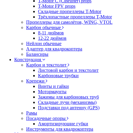
T-Motor C (Cinelifter) props
T-Motor FPV props
Складные пропеллеры T-Motor
Трёхлопастные пропеллеры T-Motor
Пропеллеры для самолётов, WING, VTOL
Карбон обычные
8-11 дюймов
12-22 дюймов
Нейлон обычные
Адаптер для квадрокоптера
Балансиры
Конструкция
Карбон и текстолит
Листовой карбон и текстолит
Карбоновые трубки
Крепежи
Винты и гайки
Мотормаунты
Зажимы для карбоновых труб
Складные лучи (механизмы)
Подставки под антенну (GPS)
Рамы
Посадочные опоры
Амортизирующие губки
Инструменты для квадрокоптера