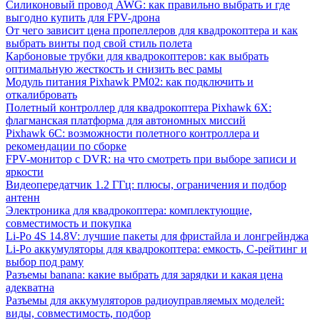
Силиконовый провод AWG: как правильно выбрать и где
выгодно купить для FPV-дрона
От чего зависит цена пропеллеров для квадрокоптера и как
выбрать винты под свой стиль полета
Карбоновые трубки для квадрокоптеров: как выбрать
оптимальную жесткость и снизить вес рамы
Модуль питания Pixhawk PM02: как подключить и
откалибровать
Полетный контроллер для квадрокоптера Pixhawk 6X:
флагманская платформа для автономных миссий
Pixhawk 6C: возможности полетного контроллера и
рекомендации по сборке
FPV-монитор с DVR: на что смотреть при выборе записи и
яркости
Видеопередатчик 1.2 ГГц: плюсы, ограничения и подбор
антенн
Электроника для квадрокоптера: комплектующие,
совместимость и покупка
Li-Po 4S 14.8V: лучшие пакеты для фристайла и лонгрейнджа
Li-Po аккумуляторы для квадрокоптера: емкость, C-рейтинг и
выбор под раму
Разъемы banana: какие выбрать для зарядки и какая цена
адекватна
Разъемы для аккумуляторов радиоуправляемых моделей:
виды, совместимость, подбор