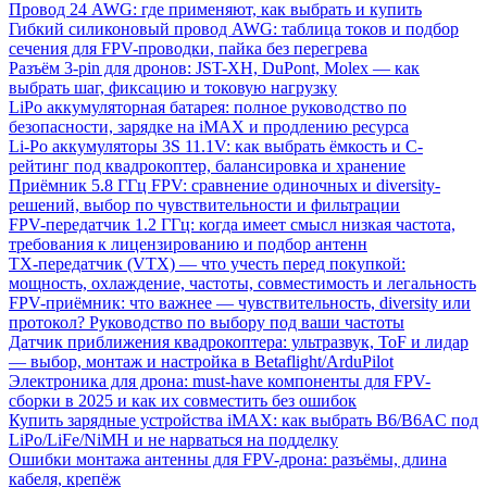
Провод 24 AWG: где применяют, как выбрать и купить
Гибкий силиконовый провод AWG: таблица токов и подбор
сечения для FPV-проводки, пайка без перегрева
Разъём 3-pin для дронов: JST-XH, DuPont, Molex — как
выбрать шаг, фиксацию и токовую нагрузку
LiPo аккумуляторная батарея: полное руководство по
безопасности, зарядке на iMAX и продлению ресурса
Li-Po аккумуляторы 3S 11.1V: как выбрать ёмкость и C-
рейтинг под квадрокоптер, балансировка и хранение
Приёмник 5.8 ГГц FPV: сравнение одиночных и diversity-
решений, выбор по чувствительности и фильтрации
FPV-передатчик 1.2 ГГц: когда имеет смысл низкая частота,
требования к лицензированию и подбор антенн
TX-передатчик (VTX) — что учесть перед покупкой:
мощность, охлаждение, частоты, совместимость и легальность
FPV-приёмник: что важнее — чувствительность, diversity или
протокол? Руководство по выбору под ваши частоты
Датчик приближения квадрокоптера: ультразвук, ToF и лидар
— выбор, монтаж и настройка в Betaflight/ArduPilot
Электроника для дрона: must-have компоненты для FPV-
сборки в 2025 и как их совместить без ошибок
Купить зарядные устройства iMAX: как выбрать B6/B6AC под
LiPo/LiFe/NiMH и не нарваться на подделку
Ошибки монтажа антенны для FPV-дрона: разъёмы, длина
кабеля, крепёж