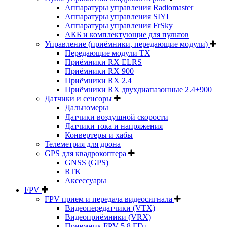
Аппаратуры управления Radiomaster
Аппаратуры управления SIYI
Аппаратуры управления FrSky
АКБ и комплектующие для пультов
Управление (приёмники, передающие модули)
Передающие модули TX
Приёмники RX ELRS
Приёмники RX 900
Приёмники RX 2.4
Приёмники RX двухдиапазонные 2.4+900
Датчики и сенсоры
Дальномеры
Датчики воздушной скорости
Датчики тока и напряжения
Конвертеры и хабы
Телеметрия для дрона
GPS для квадрокоптера
GNSS (GPS)
RTK
Аксессуары
FPV
FPV прием и передача видеосигнала
Видеопередатчики (VTX)
Видеоприёмники (VRX)
Приемник FPV 5.8 ГГц