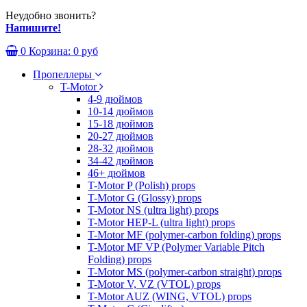
Неудобно звонить?
Напишите!
0
Корзина:
0 руб
Пропеллеры
T-Motor
4-9 дюймов
10-14 дюймов
15-18 дюймов
20-27 дюймов
28-32 дюймов
34-42 дюймов
46+ дюймов
T-Motor P (Polish) props
T-Motor G (Glossy) props
T-Motor NS (ultra light) props
T-Motor HEP-L (ultra light) props
T-Motor MF (polymer-carbon folding) props
T-Motor MF VP (Polymer Variable Pitch
Folding) props
T-Motor MS (polymer-carbon straight) props
T-Motor V, VZ (VTOL) props
T-Motor AUZ (WING, VTOL) props