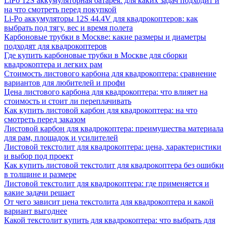
LiPo 12S аккумуляторная батарея: для каких задач подходит и
на что смотреть перед покупкой
Li-Po аккумуляторы 12S 44.4V для квадрокоптеров: как
выбрать под тягу, вес и время полета
Карбоновые трубки в Москве: какие размеры и диаметры
подходят для квадрокоптеров
Где купить карбоновые трубки в Москве для сборки
квадрокоптера и легких рам
Стоимость листового карбона для квадрокоптера: сравнение
вариантов для любителей и профи
Цена листового карбона для квадрокоптера: что влияет на
стоимость и стоит ли переплачивать
Как купить листовой карбон для квадрокоптера: на что
смотреть перед заказом
Листовой карбон для квадрокоптера: преимущества материала
для рам, площадок и усилителей
Листовой текстолит для квадрокоптера: цена, характеристики
и выбор под проект
Как купить листовой текстолит для квадрокоптера без ошибки
в толщине и размере
Листовой текстолит для квадрокоптера: где применяется и
какие задачи решает
От чего зависит цена текстолита для квадрокоптера и какой
вариант выгоднее
Какой текстолит купить для квадрокоптера: что выбрать для