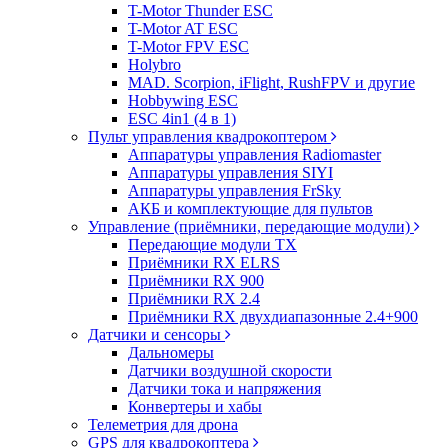
T-Motor Thunder ESC
T-Motor AT ESC
T-Motor FPV ESC
Holybro
MAD. Scorpion, iFlight, RushFPV и другие
Hobbywing ESC
ESC 4in1 (4 в 1)
Пульт управления квадрокоптером
Аппаратуры управления Radiomaster
Аппаратуры управления SIYI
Аппаратуры управления FrSky
АКБ и комплектующие для пультов
Управление (приёмники, передающие модули)
Передающие модули TX
Приёмники RX ELRS
Приёмники RX 900
Приёмники RX 2.4
Приёмники RX двухдиапазонные 2.4+900
Датчики и сенсоры
Дальномеры
Датчики воздушной скорости
Датчики тока и напряжения
Конвертеры и хабы
Телеметрия для дрона
GPS для квадрокоптера