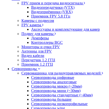
FPV прием и передача видеосигнала
Видеопередатчики (VTX)
Видеоприёмники (VRX)
Приемник FPV 5.8 ГГц
Камеры с подвесом
FPV камера
Аксессуары и комплектующие для камер
Подвес для камеры
Демпферы
Контроллеры BGC
Мониторы и очки FPV
Антенны для FPV
Видео кабели
Передатчик 1.2 ГГЦ
Приемник 1.2 ГГЦ
Сервоприводы
Сервомашинка для радиоуправляемых моделей
Сервоприводы цифровые
Сервоприводы аналоговые
Сервоприводы микро (~20мм)
Сервоприводы мини (~30мм)
Сервоприводы стандартные (~40мм)
Сервоприводы большие
Сервоприводы низкопрофильные
Сервоприводы wing