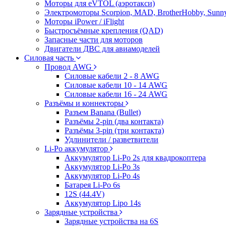
Моторы для eVTOL (аэротакси)
Электромоторы Scorpion, MAD, BrotherHobby, Sunny
Моторы iPower / iFlight
Быстросъёмные крепления (QAD)
Запасные части для моторов
Двигатели ДВС для авиамоделей
Силовая часть
Провод AWG
Силовые кабели 2 - 8 AWG
Силовые кабели 10 - 14 AWG
Силовые кабели 16 - 24 AWG
Разъёмы и коннекторы
Разъем Banana (Bullet)
Разъёмы 2-pin (два контакта)
Разъёмы 3-pin (три контакта)
Удлинители / разветвители
Li-Po аккумулятор
Аккумулятор Li-Po 2s для квадрокоптера
Аккумулятор Li-Po 3s
Аккумулятор Li-Po 4s
Батарея Li-Po 6s
12S (44.4V)
Аккумулятор Lipo 14s
Зарядные устройства
Зарядные устройства на 6S