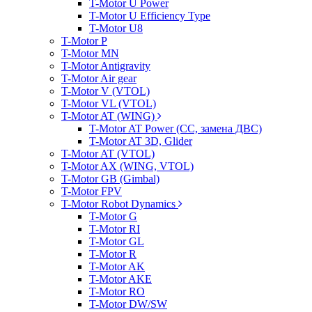
T-Motor U Power
T-Motor U Efficiency Type
T-Motor U8
T-Motor P
T-Motor MN
T-Motor Antigravity
T-Motor Air gear
T-Motor V (VTOL)
T-Motor VL (VTOL)
T-Motor AT (WING)
T-Motor AT Power (CC, замена ДВС)
T-Motor AT 3D, Glider
T-Motor AT (VTOL)
T-Motor AX (WING, VTOL)
T-Motor GB (Gimbal)
T-Motor FPV
T-Motor Robot Dynamics
T-Motor G
T-Motor RI
T-Motor GL
T-Motor R
T-Motor AK
T-Motor AKE
T-Motor RO
T-Motor DW/SW