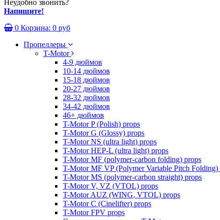
Неудобно звонить?
Напишите!
0
Корзина:
0 руб
Пропеллеры
T-Motor
4-9 дюймов
10-14 дюймов
15-18 дюймов
20-27 дюймов
28-32 дюймов
34-42 дюймов
46+ дюймов
T-Motor P (Polish) props
T-Motor G (Glossy) props
T-Motor NS (ultra light) props
T-Motor HEP-L (ultra light) props
T-Motor MF (polymer-carbon folding) props
T-Motor MF VP (Polymer Variable Pitch Folding)
T-Motor MS (polymer-carbon straight) props
T-Motor V, VZ (VTOL) props
T-Motor AUZ (WING, VTOL) props
T-Motor C (Cinelifter) props
T-Motor FPV props