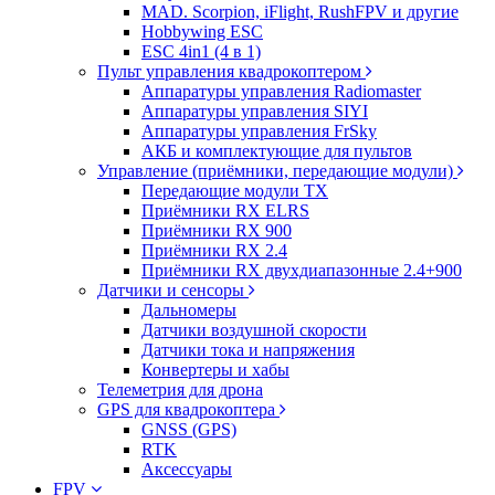
MAD. Scorpion, iFlight, RushFPV и другие
Hobbywing ESC
ESC 4in1 (4 в 1)
Пульт управления квадрокоптером
Аппаратуры управления Radiomaster
Аппаратуры управления SIYI
Аппаратуры управления FrSky
АКБ и комплектующие для пультов
Управление (приёмники, передающие модули)
Передающие модули TX
Приёмники RX ELRS
Приёмники RX 900
Приёмники RX 2.4
Приёмники RX двухдиапазонные 2.4+900
Датчики и сенсоры
Дальномеры
Датчики воздушной скорости
Датчики тока и напряжения
Конвертеры и хабы
Телеметрия для дрона
GPS для квадрокоптера
GNSS (GPS)
RTK
Аксессуары
FPV