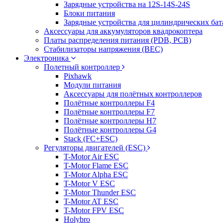
Зарядные устройства на 12S-14S-24S
Блоки питания
Зарядные устройства для цилиндрических бат
Аксессуары для аккумуляторов квадрокоптера
Платы распределения питания (PDB, PCB)
Стабилизаторы напряжения (BEC)
Электроника
Полетный контроллер
Pixhawk
Модули питания
Аксессуары для полётных контроллеров
Полётные контроллеры F4
Полётные контроллеры F7
Полётные контроллеры H7
Полётные контроллеры G4
Stack (FC+ESC)
Регуляторы двигателей (ESC)
T-Motor Air ESC
T-Motor Flame ESC
T-Motor Alpha ESC
T-Motor V ESC
T-Motor Thunder ESC
T-Motor AT ESC
T-Motor FPV ESC
Holybro