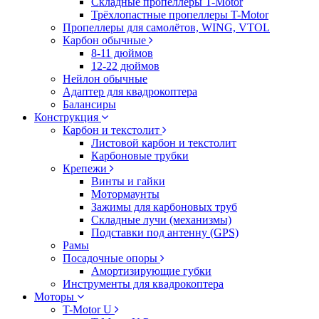
Складные пропеллеры T-Motor
Трёхлопастные пропеллеры T-Motor
Пропеллеры для самолётов, WING, VTOL
Карбон обычные
8-11 дюймов
12-22 дюймов
Нейлон обычные
Адаптер для квадрокоптера
Балансиры
Конструкция
Карбон и текстолит
Листовой карбон и текстолит
Карбоновые трубки
Крепежи
Винты и гайки
Мотормаунты
Зажимы для карбоновых труб
Складные лучи (механизмы)
Подставки под антенну (GPS)
Рамы
Посадочные опоры
Амортизирующие губки
Инструменты для квадрокоптера
Моторы
T-Motor U