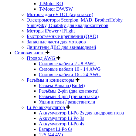
T-Motor RO
T-Motor DW/SW
Моторы для eVTOL (аэротакси)
Электромоторы Scorpion, MAD, BrotherHobby,
SunnySky, DualSky для квадрокоптеров
Моторы iPower / iFlight
Быстросъёмные крепления (QAD)
Запасные части для моторов
Двигатели ДВС для авиамоделей
Силовая часть
Провод AWG
Силовые кабели 2 - 8 AWG
Силовые кабели 10 - 14 AWG
Силовые кабели 16 - 24 AWG
Разъёмы и коннекторы
Разъем Banana (Bullet)
Разъёмы 2-pin (два контакта)
Разъёмы 3-pin (три контакта)
Удлинители / разветвители
Li-Po аккумулятор
Аккумулятор Li-Po 2s для квадрокоптера
Аккумулятор Li-Po 3s
Аккумулятор Li-Po 4s
Батарея Li-Po 6s
12S (44.4V)