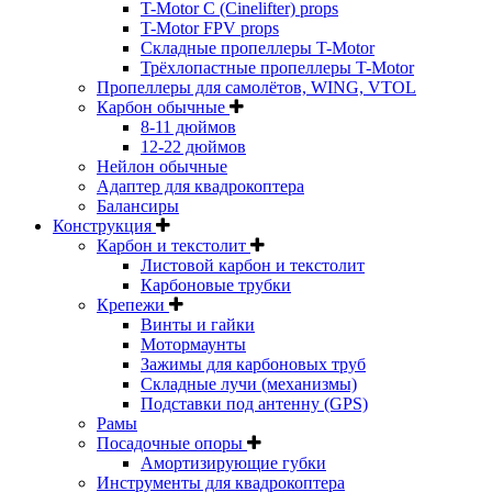
T-Motor C (Cinelifter) props
T-Motor FPV props
Складные пропеллеры T-Motor
Трёхлопастные пропеллеры T-Motor
Пропеллеры для самолётов, WING, VTOL
Карбон обычные
8-11 дюймов
12-22 дюймов
Нейлон обычные
Адаптер для квадрокоптера
Балансиры
Конструкция
Карбон и текстолит
Листовой карбон и текстолит
Карбоновые трубки
Крепежи
Винты и гайки
Мотормаунты
Зажимы для карбоновых труб
Складные лучи (механизмы)
Подставки под антенну (GPS)
Рамы
Посадочные опоры
Амортизирующие губки
Инструменты для квадрокоптера