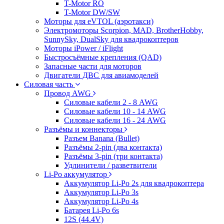
T-Motor RO
T-Motor DW/SW
Моторы для eVTOL (аэротакси)
Электромоторы Scorpion, MAD, BrotherHobby,
SunnySky, DualSky для квадрокоптеров
Моторы iPower / iFlight
Быстросъёмные крепления (QAD)
Запасные части для моторов
Двигатели ДВС для авиамоделей
Силовая часть
Провод AWG
Силовые кабели 2 - 8 AWG
Силовые кабели 10 - 14 AWG
Силовые кабели 16 - 24 AWG
Разъёмы и коннекторы
Разъем Banana (Bullet)
Разъёмы 2-pin (два контакта)
Разъёмы 3-pin (три контакта)
Удлинители / разветвители
Li-Po аккумулятор
Аккумулятор Li-Po 2s для квадрокоптера
Аккумулятор Li-Po 3s
Аккумулятор Li-Po 4s
Батарея Li-Po 6s
12S (44.4V)