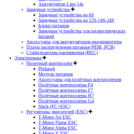
Аккумулятор Lipo 14s
Зарядные устройства
Зарядные устройства на 6S
Зарядные устройства на 12S-14S-24S
Блоки питания
Зарядные устройства для цилиндрических
батарей
Аксессуары для аккумуляторов квадрокоптера
Платы распределения питания (PDB, PCB)
Стабилизаторы напряжения (BEC)
Электроника
Полетный контроллер
Pixhawk
Модули питания
Аксессуары для полётных контроллеров
Полётные контроллеры F4
Полётные контроллеры F7
Полётные контроллеры H7
Полётные контроллеры G4
Stack (FC+ESC)
Регуляторы двигателей (ESC)
T-Motor Air ESC
T-Motor Flame ESC
T-Motor Alpha ESC
T-Motor V ESC