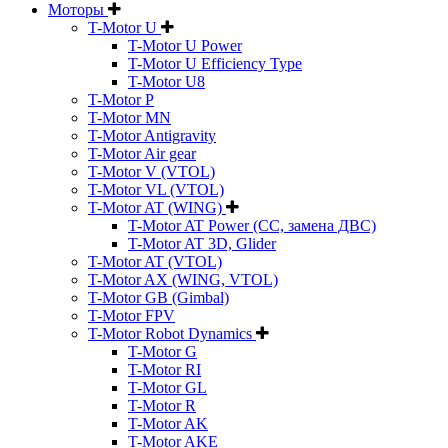
Моторы
T-Motor U
T-Motor U Power
T-Motor U Efficiency Type
T-Motor U8
T-Motor P
T-Motor MN
T-Motor Antigravity
T-Motor Air gear
T-Motor V (VTOL)
T-Motor VL (VTOL)
T-Motor AT (WING)
T-Motor AT Power (CC, замена ДВС)
T-Motor AT 3D, Glider
T-Motor AT (VTOL)
T-Motor AX (WING, VTOL)
T-Motor GB (Gimbal)
T-Motor FPV
T-Motor Robot Dynamics
T-Motor G
T-Motor RI
T-Motor GL
T-Motor R
T-Motor AK
T-Motor AKE