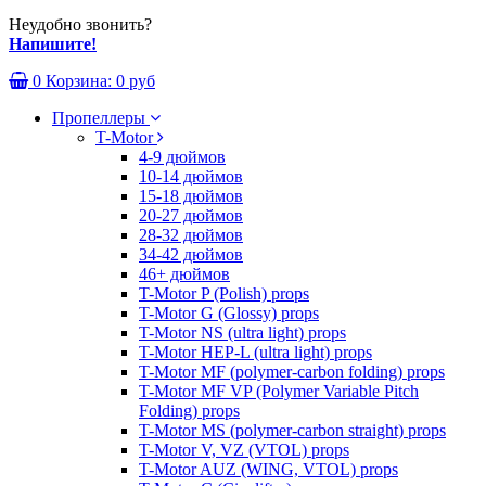
Неудобно звонить?
Напишите!
0
Корзина:
0 руб
Пропеллеры
T-Motor
4-9 дюймов
10-14 дюймов
15-18 дюймов
20-27 дюймов
28-32 дюймов
34-42 дюймов
46+ дюймов
T-Motor P (Polish) props
T-Motor G (Glossy) props
T-Motor NS (ultra light) props
T-Motor HEP-L (ultra light) props
T-Motor MF (polymer-carbon folding) props
T-Motor MF VP (Polymer Variable Pitch
Folding) props
T-Motor MS (polymer-carbon straight) props
T-Motor V, VZ (VTOL) props
T-Motor AUZ (WING, VTOL) props