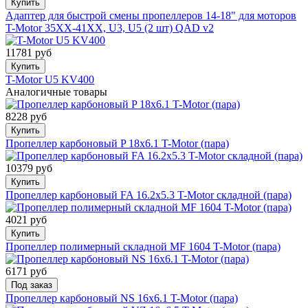
Купить
Адаптер для быстрой смены пропеллеров 14-18" для моторов
T-Motor 35XX-41XX, U3, U5 (2 шт) QAD v2
11781 руб
Купить
T-Motor U5 KV400
Аналогичные товары
8228 руб
Купить
Пропеллер карбоновый P 18x6.1 T-Motor (пара)
10379 руб
Купить
Пропеллер карбоновый FA 16.2x5.3 T-Motor складной (пара)
4021 руб
Купить
Пропеллер полимерный складной MF 1604 T-Motor (пара)
6171 руб
Под заказ
Пропеллер карбоновый NS 16x6.1 T-Motor (пара)