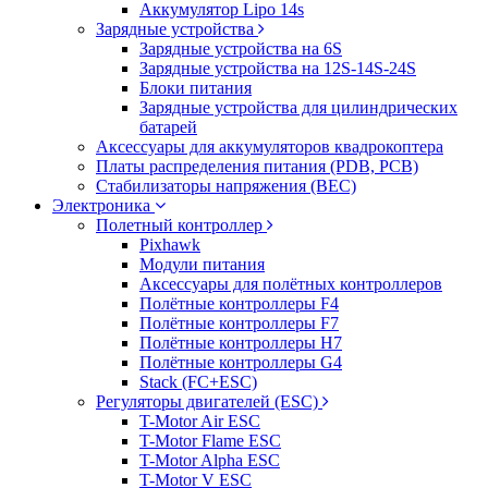
Аккумулятор Lipo 14s
Зарядные устройства
Зарядные устройства на 6S
Зарядные устройства на 12S-14S-24S
Блоки питания
Зарядные устройства для цилиндрических
батарей
Аксессуары для аккумуляторов квадрокоптера
Платы распределения питания (PDB, PCB)
Стабилизаторы напряжения (BEC)
Электроника
Полетный контроллер
Pixhawk
Модули питания
Аксессуары для полётных контроллеров
Полётные контроллеры F4
Полётные контроллеры F7
Полётные контроллеры H7
Полётные контроллеры G4
Stack (FC+ESC)
Регуляторы двигателей (ESC)
T-Motor Air ESC
T-Motor Flame ESC
T-Motor Alpha ESC
T-Motor V ESC