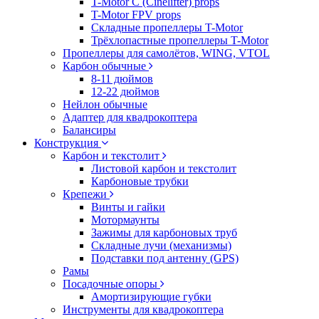
T-Motor C (Cinelifter) props
T-Motor FPV props
Складные пропеллеры T-Motor
Трёхлопастные пропеллеры T-Motor
Пропеллеры для самолётов, WING, VTOL
Карбон обычные
8-11 дюймов
12-22 дюймов
Нейлон обычные
Адаптер для квадрокоптера
Балансиры
Конструкция
Карбон и текстолит
Листовой карбон и текстолит
Карбоновые трубки
Крепежи
Винты и гайки
Мотормаунты
Зажимы для карбоновых труб
Складные лучи (механизмы)
Подставки под антенну (GPS)
Рамы
Посадочные опоры
Амортизирующие губки
Инструменты для квадрокоптера