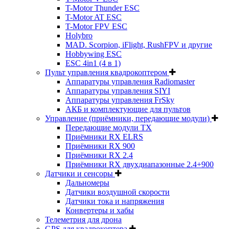
T-Motor Thunder ESC
T-Motor AT ESC
T-Motor FPV ESC
Holybro
MAD. Scorpion, iFlight, RushFPV и другие
Hobbywing ESC
ESC 4in1 (4 в 1)
Пульт управления квадрокоптером
Аппаратуры управления Radiomaster
Аппаратуры управления SIYI
Аппаратуры управления FrSky
АКБ и комплектующие для пультов
Управление (приёмники, передающие модули)
Передающие модули TX
Приёмники RX ELRS
Приёмники RX 900
Приёмники RX 2.4
Приёмники RX двухдиапазонные 2.4+900
Датчики и сенсоры
Дальномеры
Датчики воздушной скорости
Датчики тока и напряжения
Конвертеры и хабы
Телеметрия для дрона
GPS для квадрокоптера