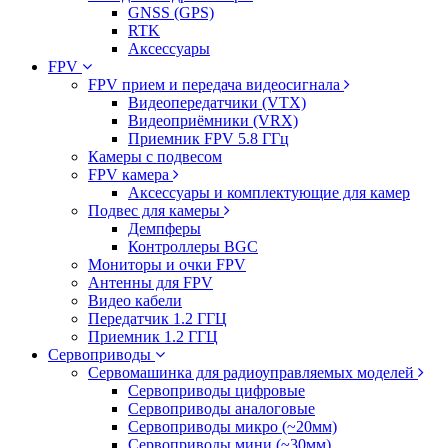
GNSS (GPS)
RTK
Аксессуары
FPV
FPV прием и передача видеосигнала
Видеопередатчики (VTX)
Видеоприёмники (VRX)
Приемник FPV 5.8 ГГц
Камеры с подвесом
FPV камера
Аксессуары и комплектующие для камер
Подвес для камеры
Демпферы
Контроллеры BGC
Мониторы и очки FPV
Антенны для FPV
Видео кабели
Передатчик 1.2 ГГЦ
Приемник 1.2 ГГЦ
Сервоприводы
Сервомашинка для радиоуправляемых моделей
Сервоприводы цифровые
Сервоприводы аналоговые
Сервоприводы микро (~20мм)
Сервоприводы мини (~30мм)