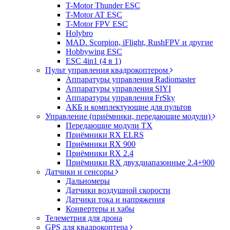
T-Motor Thunder ESC
T-Motor AT ESC
T-Motor FPV ESC
Holybro
MAD. Scorpion, iFlight, RushFPV и другие
Hobbywing ESC
ESC 4in1 (4 в 1)
Пульт управления квадрокоптером
Аппаратуры управления Radiomaster
Аппаратуры управления SIYI
Аппаратуры управления FrSky
АКБ и комплектующие для пультов
Управление (приёмники, передающие модули)
Передающие модули TX
Приёмники RX ELRS
Приёмники RX 900
Приёмники RX 2.4
Приёмники RX двухдиапазонные 2.4+900
Датчики и сенсоры
Дальномеры
Датчики воздушной скорости
Датчики тока и напряжения
Конвертеры и хабы
Телеметрия для дрона
GPS для квадрокоптера