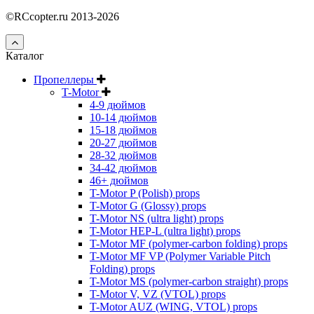
©RCcopter.ru 2013-2026
Каталог
Пропеллеры
T-Motor
4-9 дюймов
10-14 дюймов
15-18 дюймов
20-27 дюймов
28-32 дюймов
34-42 дюймов
46+ дюймов
T-Motor P (Polish) props
T-Motor G (Glossy) props
T-Motor NS (ultra light) props
T-Motor HEP-L (ultra light) props
T-Motor MF (polymer-carbon folding) props
T-Motor MF VP (Polymer Variable Pitch
Folding) props
T-Motor MS (polymer-carbon straight) props
T-Motor V, VZ (VTOL) props
T-Motor AUZ (WING, VTOL) props