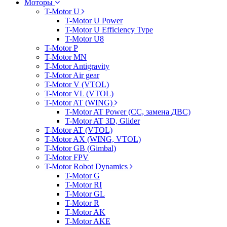
Моторы
T-Motor U
T-Motor U Power
T-Motor U Efficiency Type
T-Motor U8
T-Motor P
T-Motor MN
T-Motor Antigravity
T-Motor Air gear
T-Motor V (VTOL)
T-Motor VL (VTOL)
T-Motor AT (WING)
T-Motor AT Power (CC, замена ДВС)
T-Motor AT 3D, Glider
T-Motor AT (VTOL)
T-Motor AX (WING, VTOL)
T-Motor GB (Gimbal)
T-Motor FPV
T-Motor Robot Dynamics
T-Motor G
T-Motor RI
T-Motor GL
T-Motor R
T-Motor AK
T-Motor AKE