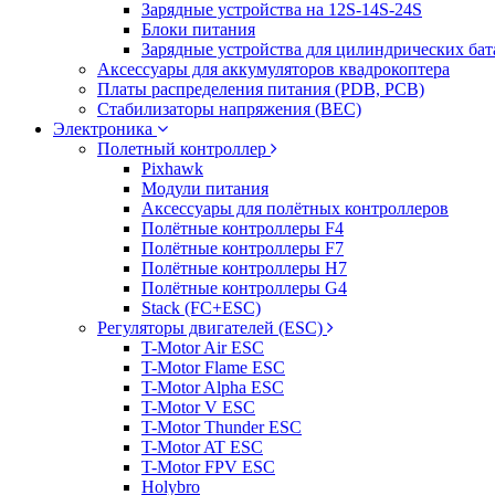
Зарядные устройства на 12S-14S-24S
Блоки питания
Зарядные устройства для цилиндрических бат
Аксессуары для аккумуляторов квадрокоптера
Платы распределения питания (PDB, PCB)
Стабилизаторы напряжения (BEC)
Электроника
Полетный контроллер
Pixhawk
Модули питания
Аксессуары для полётных контроллеров
Полётные контроллеры F4
Полётные контроллеры F7
Полётные контроллеры H7
Полётные контроллеры G4
Stack (FC+ESC)
Регуляторы двигателей (ESC)
T-Motor Air ESC
T-Motor Flame ESC
T-Motor Alpha ESC
T-Motor V ESC
T-Motor Thunder ESC
T-Motor AT ESC
T-Motor FPV ESC
Holybro