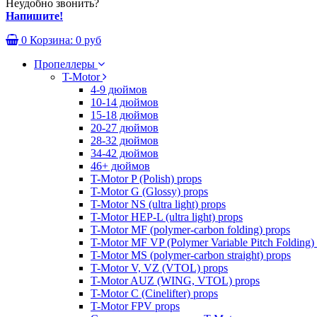
Неудобно звонить?
Напишите!
0
Корзина:
0 руб
Пропеллеры
T-Motor
4-9 дюймов
10-14 дюймов
15-18 дюймов
20-27 дюймов
28-32 дюймов
34-42 дюймов
46+ дюймов
T-Motor P (Polish) props
T-Motor G (Glossy) props
T-Motor NS (ultra light) props
T-Motor HEP-L (ultra light) props
T-Motor MF (polymer-carbon folding) props
T-Motor MF VP (Polymer Variable Pitch Folding)
T-Motor MS (polymer-carbon straight) props
T-Motor V, VZ (VTOL) props
T-Motor AUZ (WING, VTOL) props
T-Motor C (Cinelifter) props
T-Motor FPV props