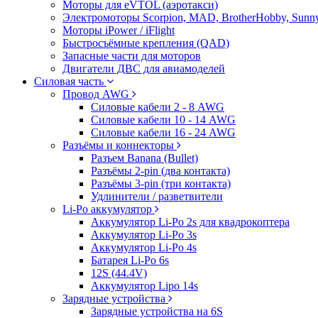
Моторы для eVTOL (аэротакси)
Электромоторы Scorpion, MAD, BrotherHobby, Sunny
Моторы iPower / iFlight
Быстросъёмные крепления (QAD)
Запасные части для моторов
Двигатели ДВС для авиамоделей
Силовая часть
Провод AWG
Силовые кабели 2 - 8 AWG
Силовые кабели 10 - 14 AWG
Силовые кабели 16 - 24 AWG
Разъёмы и коннекторы
Разъем Banana (Bullet)
Разъёмы 2-pin (два контакта)
Разъёмы 3-pin (три контакта)
Удлинители / разветвители
Li-Po аккумулятор
Аккумулятор Li-Po 2s для квадрокоптера
Аккумулятор Li-Po 3s
Аккумулятор Li-Po 4s
Батарея Li-Po 6s
12S (44.4V)
Аккумулятор Lipo 14s
Зарядные устройства
Зарядные устройства на 6S