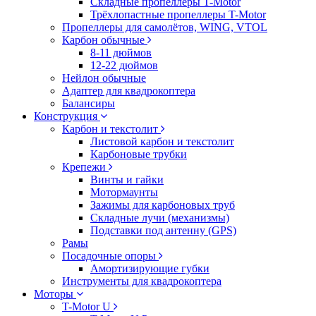
Складные пропеллеры T-Motor
Трёхлопастные пропеллеры T-Motor
Пропеллеры для самолётов, WING, VTOL
Карбон обычные
8-11 дюймов
12-22 дюймов
Нейлон обычные
Адаптер для квадрокоптера
Балансиры
Конструкция
Карбон и текстолит
Листовой карбон и текстолит
Карбоновые трубки
Крепежи
Винты и гайки
Мотормаунты
Зажимы для карбоновых труб
Складные лучи (механизмы)
Подставки под антенну (GPS)
Рамы
Посадочные опоры
Амортизирующие губки
Инструменты для квадрокоптера
Моторы
T-Motor U