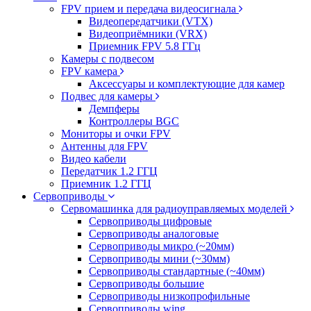
FPV прием и передача видеосигнала
Видеопередатчики (VTX)
Видеоприёмники (VRX)
Приемник FPV 5.8 ГГц
Камеры с подвесом
FPV камера
Аксессуары и комплектующие для камер
Подвес для камеры
Демпферы
Контроллеры BGC
Мониторы и очки FPV
Антенны для FPV
Видео кабели
Передатчик 1.2 ГГЦ
Приемник 1.2 ГГЦ
Сервоприводы
Сервомашинка для радиоуправляемых моделей
Сервоприводы цифровые
Сервоприводы аналоговые
Сервоприводы микро (~20мм)
Сервоприводы мини (~30мм)
Сервоприводы стандартные (~40мм)
Сервоприводы большие
Сервоприводы низкопрофильные
Сервоприводы wing