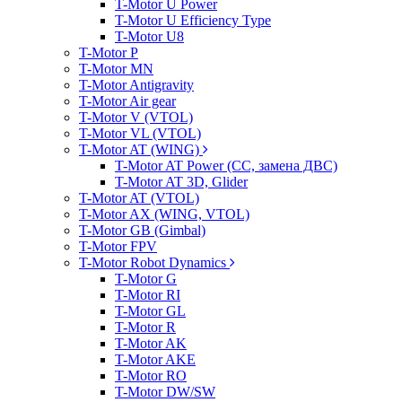
T-Motor U Power
T-Motor U Efficiency Type
T-Motor U8
T-Motor P
T-Motor MN
T-Motor Antigravity
T-Motor Air gear
T-Motor V (VTOL)
T-Motor VL (VTOL)
T-Motor AT (WING)
T-Motor AT Power (CC, замена ДВС)
T-Motor AT 3D, Glider
T-Motor AT (VTOL)
T-Motor AX (WING, VTOL)
T-Motor GB (Gimbal)
T-Motor FPV
T-Motor Robot Dynamics
T-Motor G
T-Motor RI
T-Motor GL
T-Motor R
T-Motor AK
T-Motor AKE
T-Motor RO
T-Motor DW/SW