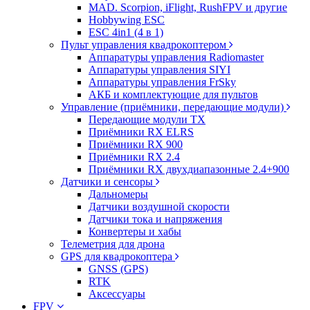
MAD. Scorpion, iFlight, RushFPV и другие
Hobbywing ESC
ESC 4in1 (4 в 1)
Пульт управления квадрокоптером
Аппаратуры управления Radiomaster
Аппаратуры управления SIYI
Аппаратуры управления FrSky
АКБ и комплектующие для пультов
Управление (приёмники, передающие модули)
Передающие модули TX
Приёмники RX ELRS
Приёмники RX 900
Приёмники RX 2.4
Приёмники RX двухдиапазонные 2.4+900
Датчики и сенсоры
Дальномеры
Датчики воздушной скорости
Датчики тока и напряжения
Конвертеры и хабы
Телеметрия для дрона
GPS для квадрокоптера
GNSS (GPS)
RTK
Аксессуары
FPV