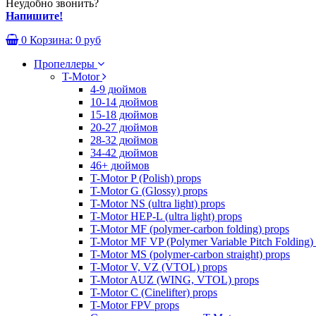
Неудобно звонить?
Напишите!
0
Корзина:
0 руб
Пропеллеры
T-Motor
4-9 дюймов
10-14 дюймов
15-18 дюймов
20-27 дюймов
28-32 дюймов
34-42 дюймов
46+ дюймов
T-Motor P (Polish) props
T-Motor G (Glossy) props
T-Motor NS (ultra light) props
T-Motor HEP-L (ultra light) props
T-Motor MF (polymer-carbon folding) props
T-Motor MF VP (Polymer Variable Pitch Folding)
T-Motor MS (polymer-carbon straight) props
T-Motor V, VZ (VTOL) props
T-Motor AUZ (WING, VTOL) props
T-Motor C (Cinelifter) props
T-Motor FPV props