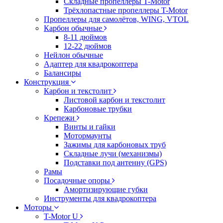
Складные пропеллеры T-Motor
Трёхлопастные пропеллеры T-Motor
Пропеллеры для самолётов, WING, VTOL
Карбон обычные
8-11 дюймов
12-22 дюймов
Нейлон обычные
Адаптер для квадрокоптера
Балансиры
Конструкция
Карбон и текстолит
Листовой карбон и текстолит
Карбоновые трубки
Крепежи
Винты и гайки
Мотормаунты
Зажимы для карбоновых труб
Складные лучи (механизмы)
Подставки под антенну (GPS)
Рамы
Посадочные опоры
Амортизирующие губки
Инструменты для квадрокоптера
Моторы
T-Motor U