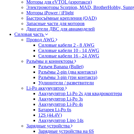
Моторы для eVTOL (аэротакси)
Электромоторы Scorpion, MAD, BrotherHobby, Sunny
Моторы iPower / iFlight
Быстросъёмные крепления (QAD)
Запасные части для моторов
Двигатели ДВС для авиамоделей
Силовая часть
Провод AWG
Силовые кабели 2 - 8 AWG
Силовые кабели 10 - 14 AWG
Силовые кабели 16 - 24 AWG
Разъёмы и коннекторы
Разъем Banana (Bullet)
Разъёмы 2-pin (два контакта)
Разъёмы 3-pin (три контакта)
Удлинители / разветвители
Li-Po аккумулятор
Аккумулятор Li-Po 2s для квадрокоптера
Аккумулятор Li-Po 3s
Аккумулятор Li-Po 4s
Батарея Li-Po 6s
12S (44.4V)
Аккумулятор Lipo 14s
Зарядные устройства
Зарядные устройства на 6S