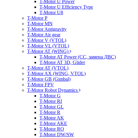
T-Motor U Power
T-Motor U Efficiency Type
T-Motor U8
T-Motor P
T-Motor MN
T-Motor Antigravity
T-Motor Air gear
T-Motor V (VTOL)
T-Motor VL (VTOL)
T-Motor AT (WING)
T-Motor AT Power (CC, замена ДВС)
T-Motor AT 3D, Glider
T-Motor AT (VTOL)
T-Motor AX (WING, VTOL)
T-Motor GB (Gimbal)
T-Motor FPV
T-Motor Robot Dynamics
T-Motor G
T-Motor RI
T-Motor GL
T-Motor R
T-Motor AK
T-Motor AKE
T-Motor RO
T-Motor DW/SW