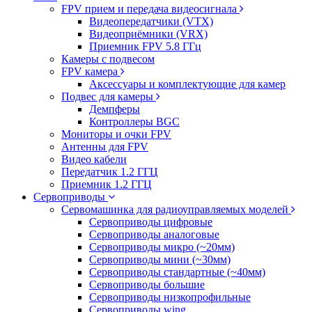
FPV прием и передача видеосигнала
Видеопередатчики (VTX)
Видеоприёмники (VRX)
Приемник FPV 5.8 ГГц
Камеры с подвесом
FPV камера
Аксессуары и комплектующие для камер
Подвес для камеры
Демпферы
Контроллеры BGC
Мониторы и очки FPV
Антенны для FPV
Видео кабели
Передатчик 1.2 ГГЦ
Приемник 1.2 ГГЦ
Сервоприводы
Сервомашинка для радиоуправляемых моделей
Сервоприводы цифровые
Сервоприводы аналоговые
Сервоприводы микро (~20мм)
Сервоприводы мини (~30мм)
Сервоприводы стандартные (~40мм)
Сервоприводы большие
Сервоприводы низкопрофильные
Сервоприводы wing