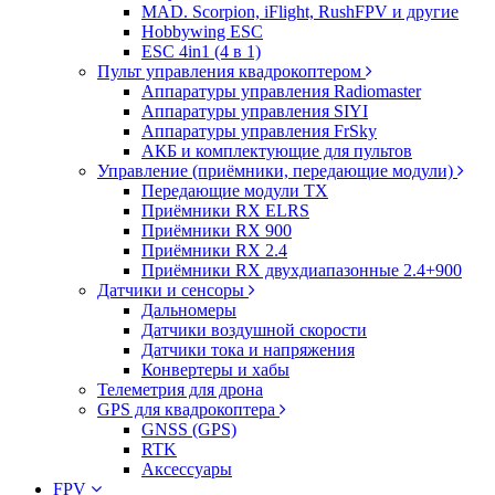
MAD. Scorpion, iFlight, RushFPV и другие
Hobbywing ESC
ESC 4in1 (4 в 1)
Пульт управления квадрокоптером
Аппаратуры управления Radiomaster
Аппаратуры управления SIYI
Аппаратуры управления FrSky
АКБ и комплектующие для пультов
Управление (приёмники, передающие модули)
Передающие модули TX
Приёмники RX ELRS
Приёмники RX 900
Приёмники RX 2.4
Приёмники RX двухдиапазонные 2.4+900
Датчики и сенсоры
Дальномеры
Датчики воздушной скорости
Датчики тока и напряжения
Конвертеры и хабы
Телеметрия для дрона
GPS для квадрокоптера
GNSS (GPS)
RTK
Аксессуары
FPV