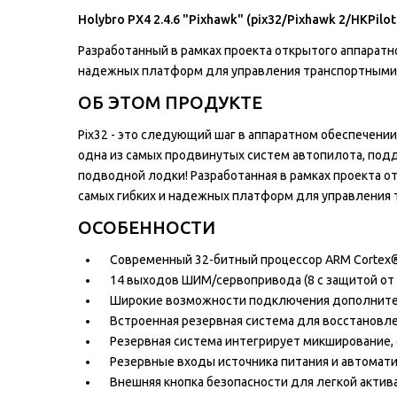
Holybro PX4 2.4.6 "Pixhawk" (pix32/Pixhawk 2/HKPil
Разработанный в рамках проекта открытого аппаратно
надежных платформ для управления транспортными 
ОБ ЭТОМ ПРОДУКТЕ
Pix32 - это следующий шаг в аппаратном обеспечени
одна из самых продвинутых систем автопилота, под
подводной лодки! Разработанная в рамках проекта о
самых гибких и надежных платформ для управления 
ОСОБЕННОСТИ
Современный 32-битный процессор ARM Cortex®
14 выходов ШИМ/сервопривода (8 с защитой от 
Широкие возможности подключения дополнитель
Встроенная резервная система для восстановле
Резервная система интегрирует микширование, 
Резервные входы источника питания и автомати
Внешняя кнопка безопасности для легкой актив