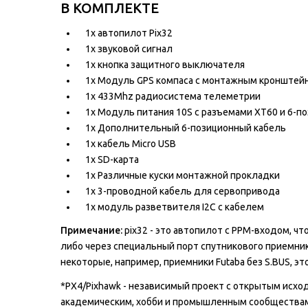
В КОМПЛЕКТЕ
1x автопилот Pix32
1x звуковой сигнал
1x кнопка защитного выключателя
1x Модуль GPS компаса с монтажным кронштей
1x 433Mhz радиосистема телеметрии
1x Модуль питания 10S с разъемами XT60 и 6-
1x Дополнительный 6-позиционный кабель
1x кабель Micro USB
1x SD-карта
1x Различные куски монтажной прокладки
1x 3-проводной кабель для сервопривода
1x модуль разветвителя I2C с кабелем
Примечание:
pix32 - это автопилот с PPM-входом, чт
либо через специальный порт спутникового приемни
некоторые, например, приемники Futaba без S.BUS, эт
*PX4/Pixhawk - независимый проект с открытым исх
академическим, хобби и промышленным сообществам 