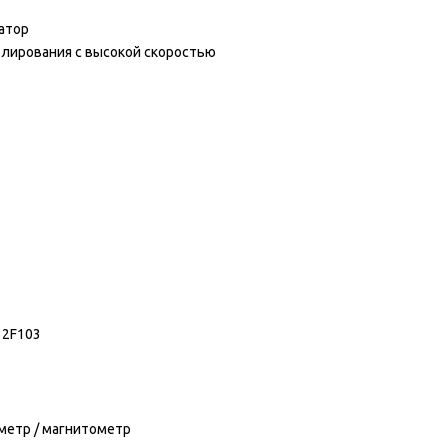
атор
лирования с высокой скоростью
32F103
метр / магнитометр