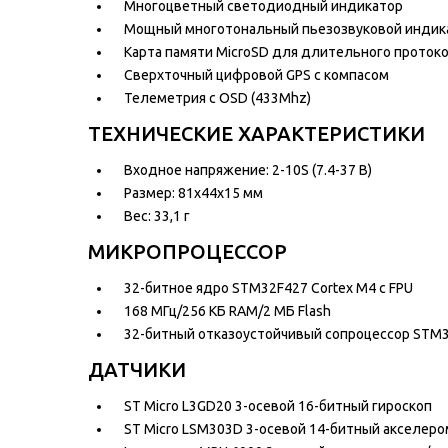
Многоцветный светодиодный индикатор
Мощный многотональный пьезозвуковой индик
Карта памяти MicroSD для длительного протоко
Сверхточный цифровой GPS с компасом
Телеметрия с OSD (433Mhz)
ТЕХНИЧЕСКИЕ ХАРАКТЕРИСТИКИ
Входное напряжение: 2-10S (7.4-37 В)
Размер: 81x44x15 мм
Вес: 33,1 г
МИКРОПРОЦЕССОР
32-битное ядро STM32F427 Cortex M4 с FPU
168 МГц/256 КБ RAM/2 МБ Flash
32-битный отказоустойчивый сопроцессор STM
ДАТЧИКИ
ST Micro L3GD20 3-осевой 16-битный гироскоп
ST Micro LSM303D 3-осевой 14-битный акселеро