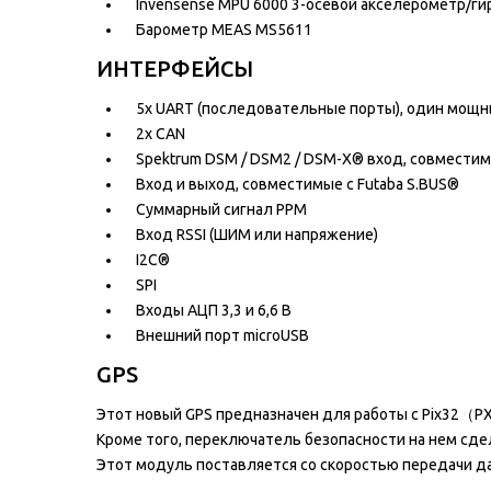
Invensense MPU 6000 3-осевой акселерометр/ги
Барометр MEAS MS5611
ИНТЕРФЕЙСЫ
5x UART (последовательные порты), один мощны
2x CAN
Spektrum DSM / DSM2 / DSM-X® вход, совместим
Вход и выход, совместимые с Futaba S.BUS®
Суммарный сигнал PPM
Вход RSSI (ШИМ или напряжение)
I2C®
SPI
Входы АЦП 3,3 и 6,6 В
Внешний порт microUSB
GPS
Этот новый GPS предназначен для работы с Pix32（PX
Кроме того, переключатель безопасности на нем сд
Этот модуль поставляется со скоростью передачи да