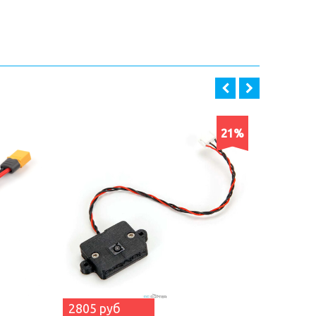
21%
2805 руб
4675 