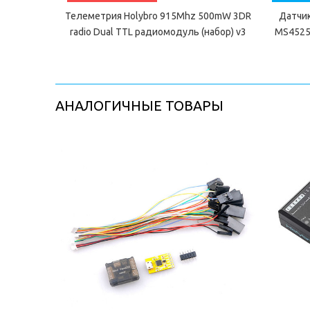
Телеметрия Holybro 915Mhz 500mW 3DR
Датчик
radio Dual TTL радиомодуль (набор) v3
MS4525D
АНАЛОГИЧНЫЕ ТОВАРЫ