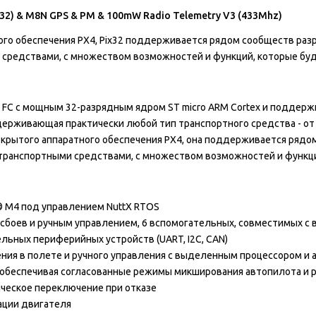
ot32) & M8N GPS & PM & 100mW Radio Telemetry V3 (433Mhz)
го обеспечения PX4, Pix32 поддерживается рядом сообществ разра
средствами, с множеством возможностей и функций, которые буд
и FC с мощным 32-разрядным ядром ST micro ARM Cortex и поддерж
держивающая практически любой тип транспортного средства - от
ткрытого аппаратного обеспечения PX4, она поддерживается рядом
транспортными средствами, с множеством возможностей и функци
 M4 под управлением NuttX RTOS
сбоев и ручным управлением, 6 вспомогательных, совместимых с
ных периферийных устройств (UART, I2C, CAN)
ния в полете и ручного управления с выделенным процессором и
обеспечивая согласованные режимы микширования автопилота и р
ческое переключение при отказе
ации двигателя