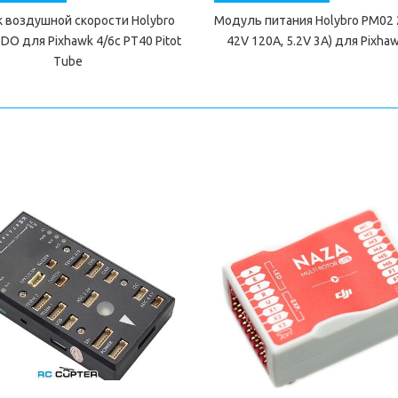
 воздушной скорости Holybro
Модуль питания Holybro PM02 2
O для Pixhawk 4/6c PT40 Pitot
42V 120A, 5.2V 3A) для Pixh
Tube