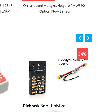
-10S (7-
Оптический модуль Holybro PMW3901
Оптичес
awk/APM
Optical Flow Sensor
34%