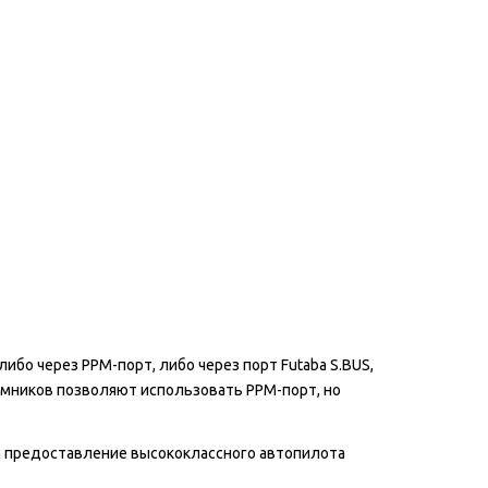
либо через PPM-порт, либо через порт Futaba S.BUS,
емников позволяют использовать PPM-порт, но
а предоставление высококлассного автопилота