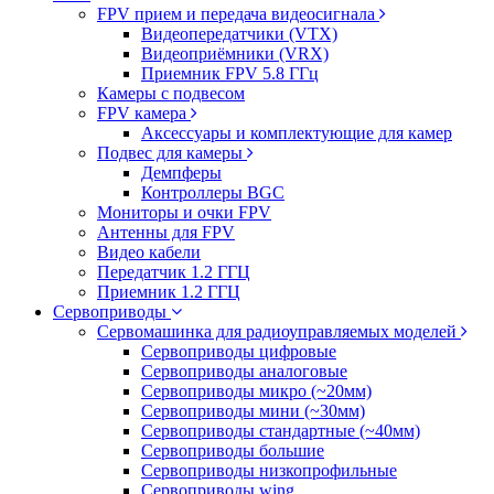
FPV прием и передача видеосигнала
Видеопередатчики (VTX)
Видеоприёмники (VRX)
Приемник FPV 5.8 ГГц
Камеры с подвесом
FPV камера
Аксессуары и комплектующие для камер
Подвес для камеры
Демпферы
Контроллеры BGC
Мониторы и очки FPV
Антенны для FPV
Видео кабели
Передатчик 1.2 ГГЦ
Приемник 1.2 ГГЦ
Сервоприводы
Сервомашинка для радиоуправляемых моделей
Сервоприводы цифровые
Сервоприводы аналоговые
Сервоприводы микро (~20мм)
Сервоприводы мини (~30мм)
Сервоприводы стандартные (~40мм)
Сервоприводы большие
Сервоприводы низкопрофильные
Сервоприводы wing