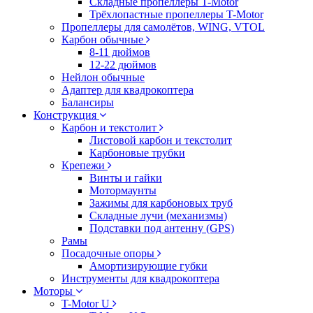
Складные пропеллеры T-Motor
Трёхлопастные пропеллеры T-Motor
Пропеллеры для самолётов, WING, VTOL
Карбон обычные
8-11 дюймов
12-22 дюймов
Нейлон обычные
Адаптер для квадрокоптера
Балансиры
Конструкция
Карбон и текстолит
Листовой карбон и текстолит
Карбоновые трубки
Крепежи
Винты и гайки
Мотормаунты
Зажимы для карбоновых труб
Складные лучи (механизмы)
Подставки под антенну (GPS)
Рамы
Посадочные опоры
Амортизирующие губки
Инструменты для квадрокоптера
Моторы
T-Motor U