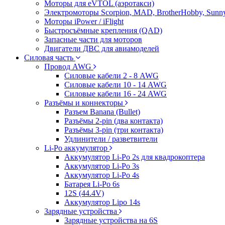
Моторы для eVTOL (аэротакси)
Электромоторы Scorpion, MAD, BrotherHobby, Sunny
Моторы iPower / iFlight
Быстросъёмные крепления (QAD)
Запасные части для моторов
Двигатели ДВС для авиамоделей
Силовая часть
Провод AWG
Силовые кабели 2 - 8 AWG
Силовые кабели 10 - 14 AWG
Силовые кабели 16 - 24 AWG
Разъёмы и коннекторы
Разъем Banana (Bullet)
Разъёмы 2-pin (два контакта)
Разъёмы 3-pin (три контакта)
Удлинители / разветвители
Li-Po аккумулятор
Аккумулятор Li-Po 2s для квадрокоптера
Аккумулятор Li-Po 3s
Аккумулятор Li-Po 4s
Батарея Li-Po 6s
12S (44.4V)
Аккумулятор Lipo 14s
Зарядные устройства
Зарядные устройства на 6S