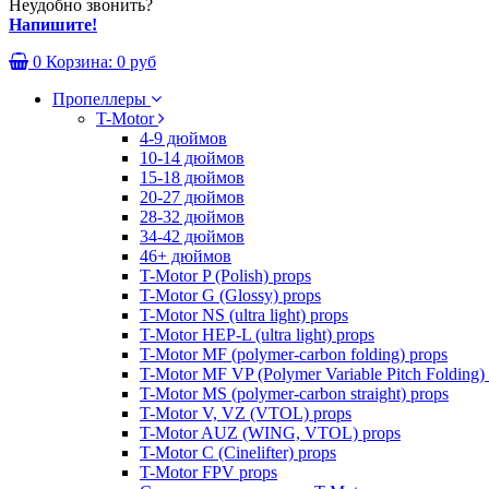
Неудобно звонить?
Напишите!
0
Корзина:
0 руб
Пропеллеры
T-Motor
4-9 дюймов
10-14 дюймов
15-18 дюймов
20-27 дюймов
28-32 дюймов
34-42 дюймов
46+ дюймов
T-Motor P (Polish) props
T-Motor G (Glossy) props
T-Motor NS (ultra light) props
T-Motor HEP-L (ultra light) props
T-Motor MF (polymer-carbon folding) props
T-Motor MF VP (Polymer Variable Pitch Folding)
T-Motor MS (polymer-carbon straight) props
T-Motor V, VZ (VTOL) props
T-Motor AUZ (WING, VTOL) props
T-Motor C (Cinelifter) props
T-Motor FPV props