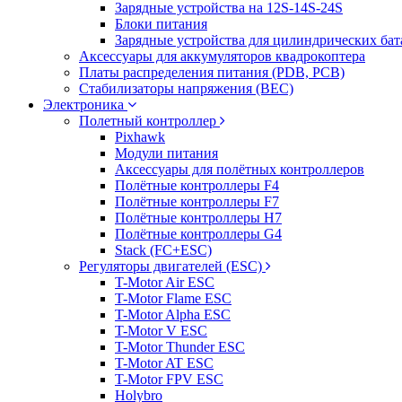
Зарядные устройства на 12S-14S-24S
Блоки питания
Зарядные устройства для цилиндрических бат
Аксессуары для аккумуляторов квадрокоптера
Платы распределения питания (PDB, PCB)
Стабилизаторы напряжения (BEC)
Электроника
Полетный контроллер
Pixhawk
Модули питания
Аксессуары для полётных контроллеров
Полётные контроллеры F4
Полётные контроллеры F7
Полётные контроллеры H7
Полётные контроллеры G4
Stack (FC+ESC)
Регуляторы двигателей (ESC)
T-Motor Air ESC
T-Motor Flame ESC
T-Motor Alpha ESC
T-Motor V ESC
T-Motor Thunder ESC
T-Motor AT ESC
T-Motor FPV ESC
Holybro