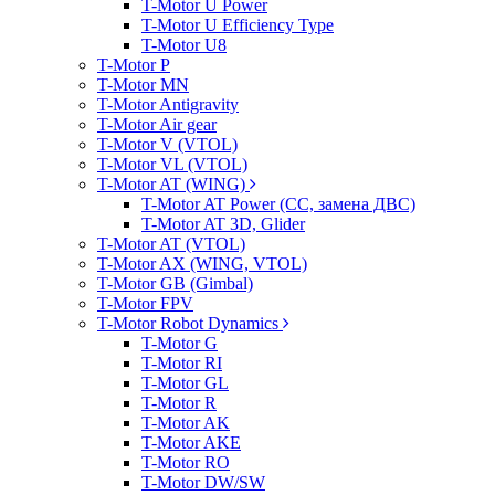
T-Motor U Power
T-Motor U Efficiency Type
T-Motor U8
T-Motor P
T-Motor MN
T-Motor Antigravity
T-Motor Air gear
T-Motor V (VTOL)
T-Motor VL (VTOL)
T-Motor AT (WING)
T-Motor AT Power (CC, замена ДВС)
T-Motor AT 3D, Glider
T-Motor AT (VTOL)
T-Motor AX (WING, VTOL)
T-Motor GB (Gimbal)
T-Motor FPV
T-Motor Robot Dynamics
T-Motor G
T-Motor RI
T-Motor GL
T-Motor R
T-Motor AK
T-Motor AKE
T-Motor RO
T-Motor DW/SW