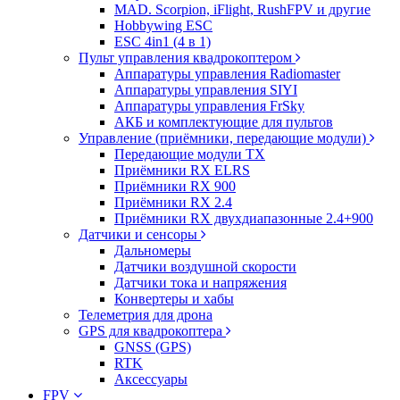
MAD. Scorpion, iFlight, RushFPV и другие
Hobbywing ESC
ESC 4in1 (4 в 1)
Пульт управления квадрокоптером
Аппаратуры управления Radiomaster
Аппаратуры управления SIYI
Аппаратуры управления FrSky
АКБ и комплектующие для пультов
Управление (приёмники, передающие модули)
Передающие модули TX
Приёмники RX ELRS
Приёмники RX 900
Приёмники RX 2.4
Приёмники RX двухдиапазонные 2.4+900
Датчики и сенсоры
Дальномеры
Датчики воздушной скорости
Датчики тока и напряжения
Конвертеры и хабы
Телеметрия для дрона
GPS для квадрокоптера
GNSS (GPS)
RTK
Аксессуары
FPV