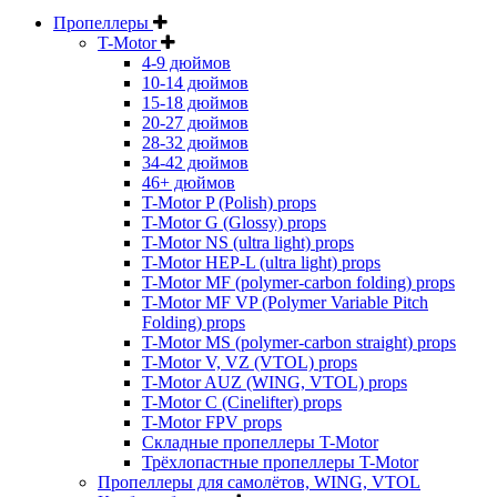
Пропеллеры
T-Motor
4-9 дюймов
10-14 дюймов
15-18 дюймов
20-27 дюймов
28-32 дюймов
34-42 дюймов
46+ дюймов
T-Motor P (Polish) props
T-Motor G (Glossy) props
T-Motor NS (ultra light) props
T-Motor HEP-L (ultra light) props
T-Motor MF (polymer-carbon folding) props
T-Motor MF VP (Polymer Variable Pitch
Folding) props
T-Motor MS (polymer-carbon straight) props
T-Motor V, VZ (VTOL) props
T-Motor AUZ (WING, VTOL) props
T-Motor C (Cinelifter) props
T-Motor FPV props
Складные пропеллеры T-Motor
Трёхлопастные пропеллеры T-Motor
Пропеллеры для самолётов, WING, VTOL