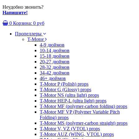
Неудобно звонить?
Напишите!
0
Корзина:
0 руб
Пропеллеры
T-Motor
4-9 дюймов
10-14 дюймов
15-18 дюймов
20-27 дюймов
28-32 дюймов
34-42 дюймов
46+ дюймов
T-Motor P (Polish) props
T-Motor G (Glossy) props
T-Motor NS (ultra light) props
T-Motor HEP-L (ultra light) props
T-Motor MF (polymer-carbon folding) props
T-Motor MF VP (Polymer Variable Pitch
Folding) props
T-Motor MS (polymer-carbon straight) props
T-Motor V, VZ (VTOL) props
T-Motor AUZ (WING, VTOL) props