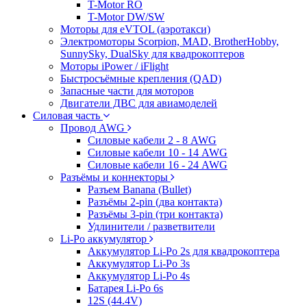
T-Motor RO
T-Motor DW/SW
Моторы для eVTOL (аэротакси)
Электромоторы Scorpion, MAD, BrotherHobby,
SunnySky, DualSky для квадрокоптеров
Моторы iPower / iFlight
Быстросъёмные крепления (QAD)
Запасные части для моторов
Двигатели ДВС для авиамоделей
Силовая часть
Провод AWG
Силовые кабели 2 - 8 AWG
Силовые кабели 10 - 14 AWG
Силовые кабели 16 - 24 AWG
Разъёмы и коннекторы
Разъем Banana (Bullet)
Разъёмы 2-pin (два контакта)
Разъёмы 3-pin (три контакта)
Удлинители / разветвители
Li-Po аккумулятор
Аккумулятор Li-Po 2s для квадрокоптера
Аккумулятор Li-Po 3s
Аккумулятор Li-Po 4s
Батарея Li-Po 6s
12S (44.4V)