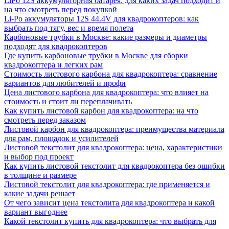
LiPo 12S аккумуляторная батарея: для каких задач подходит и
на что смотреть перед покупкой
Li-Po аккумуляторы 12S 44.4V для квадрокоптеров: как
выбрать под тягу, вес и время полета
Карбоновые трубки в Москве: какие размеры и диаметры
подходят для квадрокоптеров
Где купить карбоновые трубки в Москве для сборки
квадрокоптера и легких рам
Стоимость листового карбона для квадрокоптера: сравнение
вариантов для любителей и профи
Цена листового карбона для квадрокоптера: что влияет на
стоимость и стоит ли переплачивать
Как купить листовой карбон для квадрокоптера: на что
смотреть перед заказом
Листовой карбон для квадрокоптера: преимущества материала
для рам, площадок и усилителей
Листовой текстолит для квадрокоптера: цена, характеристики
и выбор под проект
Как купить листовой текстолит для квадрокоптера без ошибки
в толщине и размере
Листовой текстолит для квадрокоптера: где применяется и
какие задачи решает
От чего зависит цена текстолита для квадрокоптера и какой
вариант выгоднее
Какой текстолит купить для квадрокоптера: что выбрать для