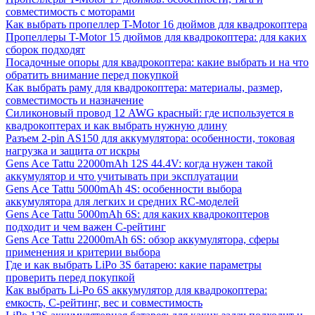
совместимость с моторами
Как выбрать пропеллер T-Motor 16 дюймов для квадрокоптера
Пропеллеры T-Motor 15 дюймов для квадрокоптера: для каких
сборок подходят
Посадочные опоры для квадрокоптера: какие выбрать и на что
обратить внимание перед покупкой
Как выбрать раму для квадрокоптера: материалы, размер,
совместимость и назначение
Силиконовый провод 12 AWG красный: где используется в
квадрокоптерах и как выбрать нужную длину
Разъем 2-pin AS150 для аккумулятора: особенности, токовая
нагрузка и защита от искры
Gens Ace Tattu 22000mAh 12S 44.4V: когда нужен такой
аккумулятор и что учитывать при эксплуатации
Gens Ace Tattu 5000mAh 4S: особенности выбора
аккумулятора для легких и средних RC-моделей
Gens Ace Tattu 5000mAh 6S: для каких квадрокоптеров
подходит и чем важен C-рейтинг
Gens Ace Tattu 22000mAh 6S: обзор аккумулятора, сферы
применения и критерии выбора
Где и как выбрать LiPo 3S батарею: какие параметры
проверить перед покупкой
Как выбрать Li-Po 6S аккумулятор для квадрокоптера:
емкость, C-рейтинг, вес и совместимость