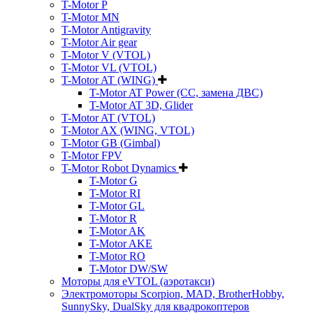
T-Motor P
T-Motor MN
T-Motor Antigravity
T-Motor Air gear
T-Motor V (VTOL)
T-Motor VL (VTOL)
T-Motor AT (WING)
T-Motor AT Power (CC, замена ДВС)
T-Motor AT 3D, Glider
T-Motor AT (VTOL)
T-Motor AX (WING, VTOL)
T-Motor GB (Gimbal)
T-Motor FPV
T-Motor Robot Dynamics
T-Motor G
T-Motor RI
T-Motor GL
T-Motor R
T-Motor AK
T-Motor AKE
T-Motor RO
T-Motor DW/SW
Моторы для eVTOL (аэротакси)
Электромоторы Scorpion, MAD, BrotherHobby,
SunnySky, DualSky для квадрокоптеров