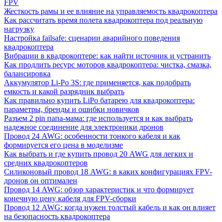
FPV
Жесткость рамы и ее влияние на управляемость квадрокоптера
Как рассчитать время полета квадрокоптера под реальную
нагрузку
Настройка failsafe: сценарии аварийного поведения
квадрокоптера
Вибрации в квадрокоптере: как найти источник и устранить
Как продлить ресурс моторов квадрокоптера: чистка, смазка,
балансировка
Аккумулятор Li-Po 3S: где применяется, как подобрать
емкость и какой разрядник выбрать
Как правильно купить LiPo батарею для квадрокоптера:
параметры, бренды и ошибки новичков
Разъем 2 pin папа-мама: где используется и как выбрать
надежное соединение для электроники дронов
Провод 24 AWG: особенности тонкого кабеля и как
формируется его цена в моделизме
Как выбрать и где купить провод 20 AWG для легких и
средних квадрокоптеров
Силиконовый провод 18 AWG: в каких конфигурациях FPV-
дронов он оптимален
Провод 14 AWG: обзор характеристик и что формирует
конечную цену кабеля для FPV-сборки
Провод 12 AWG: когда нужен толстый кабель и как он влияет
на безопасность квадрокоптера