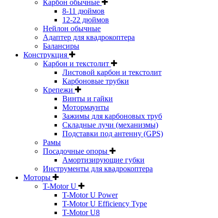
Карбон обычные
8-11 дюймов
12-22 дюймов
Нейлон обычные
Адаптер для квадрокоптера
Балансиры
Конструкция
Карбон и текстолит
Листовой карбон и текстолит
Карбоновые трубки
Крепежи
Винты и гайки
Мотормаунты
Зажимы для карбоновых труб
Складные лучи (механизмы)
Подставки под антенну (GPS)
Рамы
Посадочные опоры
Амортизирующие губки
Инструменты для квадрокоптера
Моторы
T-Motor U
T-Motor U Power
T-Motor U Efficiency Type
T-Motor U8