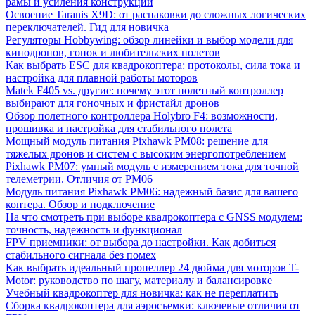
рамы и усиления конструкции
Освоение Taranis X9D: от распаковки до сложных логических
переключателей. Гид для новичка
Регуляторы Hobbywing: обзор линейки и выбор модели для
кинодронов, гонок и любительских полетов
Как выбрать ESC для квадрокоптера: протоколы, сила тока и
настройка для плавной работы моторов
Matek F405 vs. другие: почему этот полетный контроллер
выбирают для гоночных и фристайл дронов
Обзор полетного контроллера Holybro F4: возможности,
прошивка и настройка для стабильного полета
Мощный модуль питания Pixhawk PM08: решение для
тяжелых дронов и систем с высоким энергопотреблением
Pixhawk PM07: умный модуль с измерением тока для точной
телеметрии. Отличия от PM06
Модуль питания Pixhawk PM06: надежный базис для вашего
коптера. Обзор и подключение
На что смотреть при выборе квадрокоптера с GNSS модулем:
точность, надежность и функционал
FPV приемники: от выбора до настройки. Как добиться
стабильного сигнала без помех
Как выбрать идеальный пропеллер 24 дюйма для моторов T-
Motor: руководство по шагу, материалу и балансировке
Учебный квадрокоптер для новичка: как не переплатить
Сборка квадрокоптера для аэросъемки: ключевые отличия от