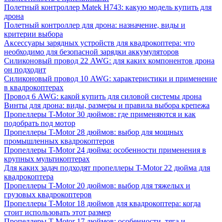
Полетный контроллер Matek H743: какую модель купить для
дрона
Полетный контроллер для дрона: назначение, виды и
критерии выбора
Аксессуары зарядных устройств для квадрокоптера: что
необходимо для безопасной зарядки аккумуляторов
Силиконовый провод 22 AWG: для каких компонентов дрона
он подходит
Силиконовый провод 10 AWG: характеристики и применение
в квадрокоптерах
Провод 6 AWG: какой купить для силовой системы дрона
Винты для дрона: виды, размеры и правила выбора крепежа
Пропеллеры T-Motor 30 дюймов: где применяются и как
подобрать под мотор
Пропеллеры T-Motor 28 дюймов: выбор для мощных
промышленных квадрокоптеров
Пропеллеры T-Motor 24 дюйма: особенности применения в
крупных мультикоптерах
Для каких задач подходят пропеллеры T-Motor 22 дюйма для
квадрокоптера
Пропеллеры T-Motor 20 дюймов: выбор для тяжелых и
грузовых квадрокоптеров
Пропеллеры T-Motor 18 дюймов для квадрокоптера: когда
стоит использовать этот размер
Пропеллеры T-Motor 17 дюймов: особенности, тяга и