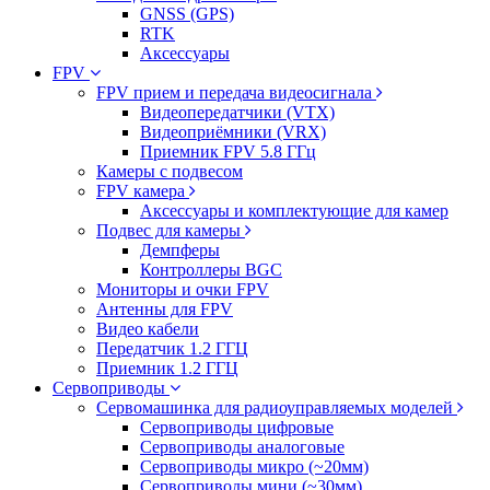
GNSS (GPS)
RTK
Аксессуары
FPV
FPV прием и передача видеосигнала
Видеопередатчики (VTX)
Видеоприёмники (VRX)
Приемник FPV 5.8 ГГц
Камеры с подвесом
FPV камера
Аксессуары и комплектующие для камер
Подвес для камеры
Демпферы
Контроллеры BGC
Мониторы и очки FPV
Антенны для FPV
Видео кабели
Передатчик 1.2 ГГЦ
Приемник 1.2 ГГЦ
Сервоприводы
Сервомашинка для радиоуправляемых моделей
Сервоприводы цифровые
Сервоприводы аналоговые
Сервоприводы микро (~20мм)
Сервоприводы мини (~30мм)