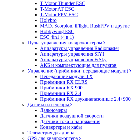
T-Motor Thunder ESC
T-Motor AT ESC
T-Motor FPV ESC
Holybro
MAD. Scorpion, iFlight, RushFPV и другие
Hobbywing ESC
ESC 4in1 (4 в 1)
Пульт управления квадрокоптером
Аппаратуры управления Radiomaster
Аппаратуры управления SIYI
Аппаратуры управления FrSky
АКБ и комплектующие для пультов
Управление (приёмники, передающие модули)
Передающие модули TX
Приёмники RX ELRS
Приёмники RX 900
Приёмники RX 2.4
Приёмники RX двухдиапазонные 2.4+900
Датчики и сенсоры
Дальномеры
Датчики воздушной скорости
Датчики тока и напряжения
Конвертеры и хабы
Телеметрия для дрона
GPS для квадрокоптера