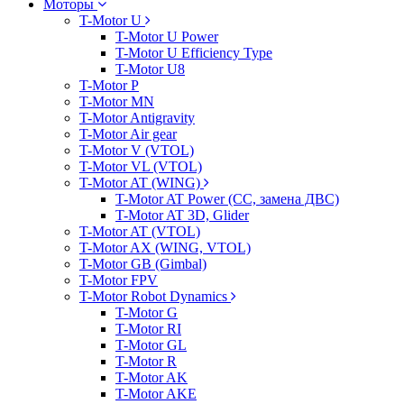
Моторы
T-Motor U
T-Motor U Power
T-Motor U Efficiency Type
T-Motor U8
T-Motor P
T-Motor MN
T-Motor Antigravity
T-Motor Air gear
T-Motor V (VTOL)
T-Motor VL (VTOL)
T-Motor AT (WING)
T-Motor AT Power (CC, замена ДВС)
T-Motor AT 3D, Glider
T-Motor AT (VTOL)
T-Motor AX (WING, VTOL)
T-Motor GB (Gimbal)
T-Motor FPV
T-Motor Robot Dynamics
T-Motor G
T-Motor RI
T-Motor GL
T-Motor R
T-Motor AK
T-Motor AKE