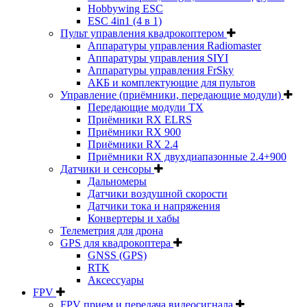
Hobbywing ESC
ESC 4in1 (4 в 1)
Пульт управления квадрокоптером
Аппаратуры управления Radiomaster
Аппаратуры управления SIYI
Аппаратуры управления FrSky
АКБ и комплектующие для пультов
Управление (приёмники, передающие модули)
Передающие модули TX
Приёмники RX ELRS
Приёмники RX 900
Приёмники RX 2.4
Приёмники RX двухдиапазонные 2.4+900
Датчики и сенсоры
Дальномеры
Датчики воздушной скорости
Датчики тока и напряжения
Конвертеры и хабы
Телеметрия для дрона
GPS для квадрокоптера
GNSS (GPS)
RTK
Аксессуары
FPV
FPV прием и передача видеосигнала