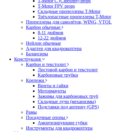
T-Motor C (Cinelifter) props
T-Motor FPV props
Складные пропеллеры T-Motor
Трёхлопастные пропеллеры T-Motor
Пропеллеры для самолётов, WING, VTOL
Карбон обычные
8-11 дюймов
12-22 дюймов
Нейлон обычные
Адаптер для квадрокоптера
Балансиры
Конструкция
Карбон и текстолит
Листовой карбон и текстолит
Карбоновые трубки
Крепежи
Винты и гайки
Мотормаунты
Зажимы для карбоновых труб
Складные лучи (механизмы)
Подставки под антенну (GPS)
Рамы
Посадочные опоры
Амортизирующие губки
Инструменты для квадрокоптера