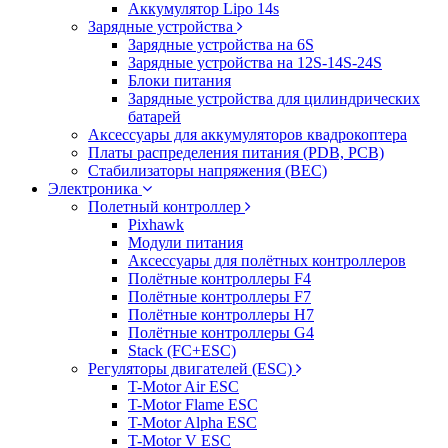
Аккумулятор Lipo 14s
Зарядные устройства
Зарядные устройства на 6S
Зарядные устройства на 12S-14S-24S
Блоки питания
Зарядные устройства для цилиндрических
батарей
Аксессуары для аккумуляторов квадрокоптера
Платы распределения питания (PDB, PCB)
Стабилизаторы напряжения (BEC)
Электроника
Полетный контроллер
Pixhawk
Модули питания
Аксессуары для полётных контроллеров
Полётные контроллеры F4
Полётные контроллеры F7
Полётные контроллеры H7
Полётные контроллеры G4
Stack (FC+ESC)
Регуляторы двигателей (ESC)
T-Motor Air ESC
T-Motor Flame ESC
T-Motor Alpha ESC
T-Motor V ESC