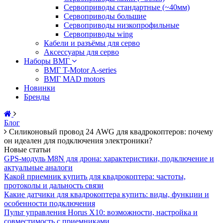
Сервоприводы стандартные (~40мм)
Сервоприводы большие
Сервоприводы низкопрофильные
Сервоприводы wing
Кабели и разъёмы для серво
Аксессуары для серво
Наборы ВМГ
ВМГ T-Motor A-series
ВМГ MAD motors
Новинки
Бренды
Блог
Силиконовый провод 24 AWG для квадрокоптеров: почему
он идеален для подключения электроники?
Новые статьи
GPS-модуль M8N для дрона: характеристики, подключение и
актуальные аналоги
Какой приемник купить для квадрокоптера: частоты,
протоколы и дальность связи
Какие датчики для квадрокоптера купить: виды, функции и
особенности подключения
Пульт управления Horus X10: возможности, настройка и
совместимость с приемниками