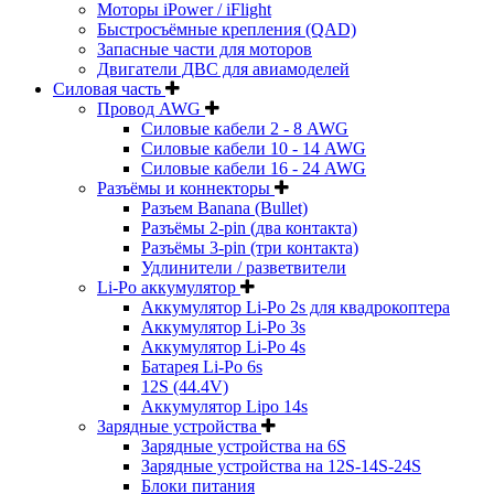
Моторы iPower / iFlight
Быстросъёмные крепления (QAD)
Запасные части для моторов
Двигатели ДВС для авиамоделей
Силовая часть
Провод AWG
Силовые кабели 2 - 8 AWG
Силовые кабели 10 - 14 AWG
Силовые кабели 16 - 24 AWG
Разъёмы и коннекторы
Разъем Banana (Bullet)
Разъёмы 2-pin (два контакта)
Разъёмы 3-pin (три контакта)
Удлинители / разветвители
Li-Po аккумулятор
Аккумулятор Li-Po 2s для квадрокоптера
Аккумулятор Li-Po 3s
Аккумулятор Li-Po 4s
Батарея Li-Po 6s
12S (44.4V)
Аккумулятор Lipo 14s
Зарядные устройства
Зарядные устройства на 6S
Зарядные устройства на 12S-14S-24S
Блоки питания