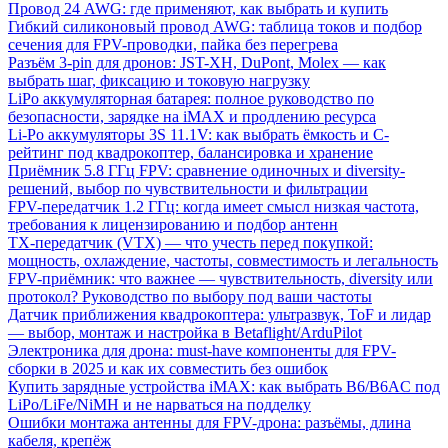
Провод 24 AWG: где применяют, как выбрать и купить
Гибкий силиконовый провод AWG: таблица токов и подбор
сечения для FPV-проводки, пайка без перегрева
Разъём 3-pin для дронов: JST-XH, DuPont, Molex — как
выбрать шаг, фиксацию и токовую нагрузку
LiPo аккумуляторная батарея: полное руководство по
безопасности, зарядке на iMAX и продлению ресурса
Li-Po аккумуляторы 3S 11.1V: как выбрать ёмкость и C-
рейтинг под квадрокоптер, балансировка и хранение
Приёмник 5.8 ГГц FPV: сравнение одиночных и diversity-
решений, выбор по чувствительности и фильтрации
FPV-передатчик 1.2 ГГц: когда имеет смысл низкая частота,
требования к лицензированию и подбор антенн
TX-передатчик (VTX) — что учесть перед покупкой:
мощность, охлаждение, частоты, совместимость и легальность
FPV-приёмник: что важнее — чувствительность, diversity или
протокол? Руководство по выбору под ваши частоты
Датчик приближения квадрокоптера: ультразвук, ToF и лидар
— выбор, монтаж и настройка в Betaflight/ArduPilot
Электроника для дрона: must-have компоненты для FPV-
сборки в 2025 и как их совместить без ошибок
Купить зарядные устройства iMAX: как выбрать B6/B6AC под
LiPo/LiFe/NiMH и не нарваться на подделку
Ошибки монтажа антенны для FPV-дрона: разъёмы, длина
кабеля, крепёж