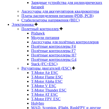
Зарядные устройства для цилиндрических
батарей
Аксессуары для аккумуляторов квадрокоптера
Платы распределения питания (PDB, PCB)
Стабилизаторы напряжения (BEC)
Электроника
Полетный контроллер
Pixhawk
Модули питания
Аксессуары для полётных контроллеров
Полётные контроллеры F4
Полётные контроллеры F7
Полётные контроллеры H7
Полётные контроллеры G4
Stack (FC+ESC)
Регуляторы двигателей (ESC)
T-Motor Air ESC
T-Motor Flame ESC
T-Motor Alpha ESC
T-Motor V ESC
T-Motor Thunder ESC
T-Motor AT ESC
T-Motor FPV ESC
Holybro
MAD. Scorpion, iFlight, RushFPV и другие