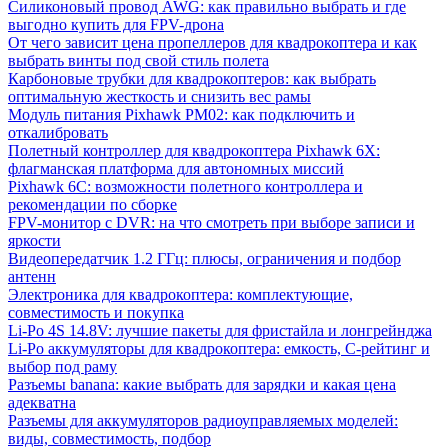
Силиконовый провод AWG: как правильно выбрать и где
выгодно купить для FPV-дрона
От чего зависит цена пропеллеров для квадрокоптера и как
выбрать винты под свой стиль полета
Карбоновые трубки для квадрокоптеров: как выбрать
оптимальную жесткость и снизить вес рамы
Модуль питания Pixhawk PM02: как подключить и
откалибровать
Полетный контроллер для квадрокоптера Pixhawk 6X:
флагманская платформа для автономных миссий
Pixhawk 6C: возможности полетного контроллера и
рекомендации по сборке
FPV-монитор с DVR: на что смотреть при выборе записи и
яркости
Видеопередатчик 1.2 ГГц: плюсы, ограничения и подбор
антенн
Электроника для квадрокоптера: комплектующие,
совместимость и покупка
Li-Po 4S 14.8V: лучшие пакеты для фристайла и лонгрейнджа
Li-Po аккумуляторы для квадрокоптера: емкость, C-рейтинг и
выбор под раму
Разъемы banana: какие выбрать для зарядки и какая цена
адекватна
Разъемы для аккумуляторов радиоуправляемых моделей:
виды, совместимость, подбор