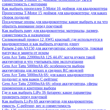
совместимость с моторами
Как выбрать пропеллер T-Motor 16 дюймов для квадрокоптера
Пропеллеры T-Motor 15 дюймов для квадрокоптера: для каких
сборок подходят
Посадочные опоры для квадрокоптера: какие выбрать и на что
обратить внимание перед покупкой
Как выбрать раму для квадрокоптера: материалы, размер,
совместимость и назначение
Силиконовый провод 12 AWG красный: где используется в
квадрокоптерах и как выбрать нужную длину
Разъем 2-pin AS150 для аккумулятора: особенности, токовая
нагрузка и защита от искры
Gens Ace Tattu 22000mAh 12S 44.4V: когда нужен такой
аккумулятор и что учитывать при эксплуатации
Gens Ace Tattu 5000mAh 4S: особенности выбора
аккумулятора для легких и средних RC-моделей
Gens Ace Tattu 5000mAh 6S: для каких квадрокоптеров
подходит и чем важен C-рейтинг
Gens Ace Tattu 22000mAh 6S: обзор аккумулятора, сферы
применения и критерии выбора
Где и как выбрать LiPo 3S батарею: какие параметры
проверить перед покупкой
Как выбрать Li-Po 6S аккумулятор для квадрокоптера:
емкость, C-рейтинг, вес и совместимость