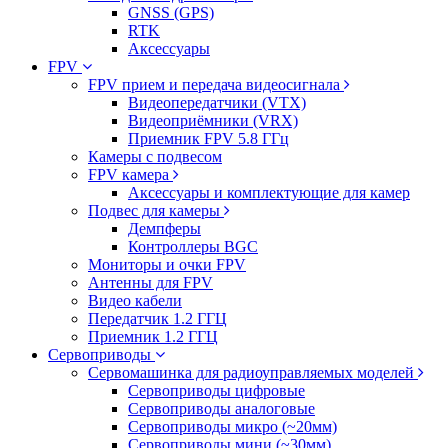
GNSS (GPS)
RTK
Аксессуары
FPV
FPV прием и передача видеосигнала
Видеопередатчики (VTX)
Видеоприёмники (VRX)
Приемник FPV 5.8 ГГц
Камеры с подвесом
FPV камера
Аксессуары и комплектующие для камер
Подвес для камеры
Демпферы
Контроллеры BGC
Мониторы и очки FPV
Антенны для FPV
Видео кабели
Передатчик 1.2 ГГЦ
Приемник 1.2 ГГЦ
Сервоприводы
Сервомашинка для радиоуправляемых моделей
Сервоприводы цифровые
Сервоприводы аналоговые
Сервоприводы микро (~20мм)
Сервоприводы мини (~30мм)