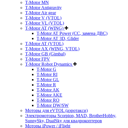
T-Motor MN
T-Motor Antigravity
T-Motor Air gear
T-Motor V (VTOL)
T-Motor VL (VTOL)
T-Motor AT (WING)
T-Motor AT Power (CC, замена ДВС)
T-Motor AT 3D, Glider
T-Motor AT (VTOL)
T-Motor AX (WING, VTOL)
T-Motor GB (Gimbal)
T-Motor FPV
T-Motor Robot Dynamics
T-Motor G
T-Motor RI
T-Motor GL
T-Motor R
T-Motor AK
T-Motor AKE
T-Motor RO
T-Motor DW/SW
Моторы для eVTOL (аэротакси)
Электромоторы Scorpion, MAD, BrotherHobby,
SunnySky, DualSky для квадрокоптеров
Моторы iPower / iFlight