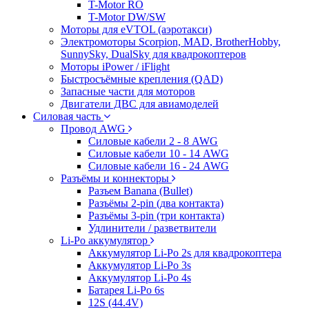
T-Motor RO
T-Motor DW/SW
Моторы для eVTOL (аэротакси)
Электромоторы Scorpion, MAD, BrotherHobby,
SunnySky, DualSky для квадрокоптеров
Моторы iPower / iFlight
Быстросъёмные крепления (QAD)
Запасные части для моторов
Двигатели ДВС для авиамоделей
Силовая часть
Провод AWG
Силовые кабели 2 - 8 AWG
Силовые кабели 10 - 14 AWG
Силовые кабели 16 - 24 AWG
Разъёмы и коннекторы
Разъем Banana (Bullet)
Разъёмы 2-pin (два контакта)
Разъёмы 3-pin (три контакта)
Удлинители / разветвители
Li-Po аккумулятор
Аккумулятор Li-Po 2s для квадрокоптера
Аккумулятор Li-Po 3s
Аккумулятор Li-Po 4s
Батарея Li-Po 6s
12S (44.4V)