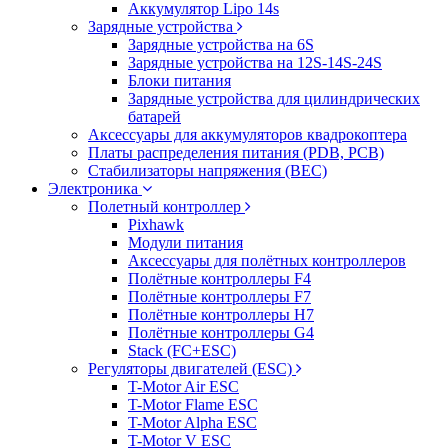
Аккумулятор Lipo 14s
Зарядные устройства
Зарядные устройства на 6S
Зарядные устройства на 12S-14S-24S
Блоки питания
Зарядные устройства для цилиндрических
батарей
Аксессуары для аккумуляторов квадрокоптера
Платы распределения питания (PDB, PCB)
Стабилизаторы напряжения (BEC)
Электроника
Полетный контроллер
Pixhawk
Модули питания
Аксессуары для полётных контроллеров
Полётные контроллеры F4
Полётные контроллеры F7
Полётные контроллеры H7
Полётные контроллеры G4
Stack (FC+ESC)
Регуляторы двигателей (ESC)
T-Motor Air ESC
T-Motor Flame ESC
T-Motor Alpha ESC
T-Motor V ESC