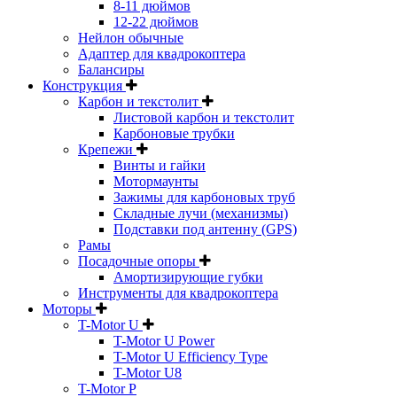
8-11 дюймов
12-22 дюймов
Нейлон обычные
Адаптер для квадрокоптера
Балансиры
Конструкция
Карбон и текстолит
Листовой карбон и текстолит
Карбоновые трубки
Крепежи
Винты и гайки
Мотормаунты
Зажимы для карбоновых труб
Складные лучи (механизмы)
Подставки под антенну (GPS)
Рамы
Посадочные опоры
Амортизирующие губки
Инструменты для квадрокоптера
Моторы
T-Motor U
T-Motor U Power
T-Motor U Efficiency Type
T-Motor U8
T-Motor P