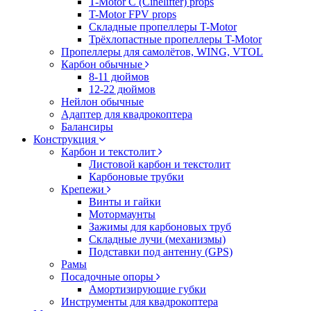
T-Motor C (Cinelifter) props
T-Motor FPV props
Складные пропеллеры T-Motor
Трёхлопастные пропеллеры T-Motor
Пропеллеры для самолётов, WING, VTOL
Карбон обычные
8-11 дюймов
12-22 дюймов
Нейлон обычные
Адаптер для квадрокоптера
Балансиры
Конструкция
Карбон и текстолит
Листовой карбон и текстолит
Карбоновые трубки
Крепежи
Винты и гайки
Мотормаунты
Зажимы для карбоновых труб
Складные лучи (механизмы)
Подставки под антенну (GPS)
Рамы
Посадочные опоры
Амортизирующие губки
Инструменты для квадрокоптера