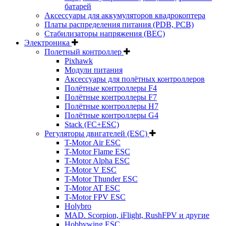
батарей
Аксессуары для аккумуляторов квадрокоптера
Платы распределения питания (PDB, PCB)
Стабилизаторы напряжения (BEC)
Электроника
Полетный контроллер
Pixhawk
Модули питания
Аксессуары для полётных контроллеров
Полётные контроллеры F4
Полётные контроллеры F7
Полётные контроллеры H7
Полётные контроллеры G4
Stack (FC+ESC)
Регуляторы двигателей (ESC)
T-Motor Air ESC
T-Motor Flame ESC
T-Motor Alpha ESC
T-Motor V ESC
T-Motor Thunder ESC
T-Motor AT ESC
T-Motor FPV ESC
Holybro
MAD. Scorpion, iFlight, RushFPV и другие
Hobbywing ESC