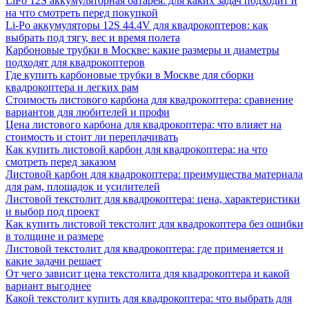
LiPo 12S аккумуляторная батарея: для каких задач подходит и
на что смотреть перед покупкой
Li-Po аккумуляторы 12S 44.4V для квадрокоптеров: как
выбрать под тягу, вес и время полета
Карбоновые трубки в Москве: какие размеры и диаметры
подходят для квадрокоптеров
Где купить карбоновые трубки в Москве для сборки
квадрокоптера и легких рам
Стоимость листового карбона для квадрокоптера: сравнение
вариантов для любителей и профи
Цена листового карбона для квадрокоптера: что влияет на
стоимость и стоит ли переплачивать
Как купить листовой карбон для квадрокоптера: на что
смотреть перед заказом
Листовой карбон для квадрокоптера: преимущества материала
для рам, площадок и усилителей
Листовой текстолит для квадрокоптера: цена, характеристики
и выбор под проект
Как купить листовой текстолит для квадрокоптера без ошибки
в толщине и размере
Листовой текстолит для квадрокоптера: где применяется и
какие задачи решает
От чего зависит цена текстолита для квадрокоптера и какой
вариант выгоднее
Какой текстолит купить для квадрокоптера: что выбрать для