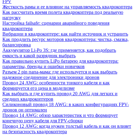
FPV
Жесткость рамы и ее влияние на управляемость квадрокоптера
Как рассчитать время полета квадрокоптера под реальную
нагрузку
Настройка failsafe: сценарии аварийного поведения
квадрокоптера
Вибрации в квадрокоптере: как найти источник и устранить
Как продлить ресурс моторов квадрокоптера: чистка, смазка,
балансировка
Аккумулятор Li-Po 3S: где применяется, как подобрать
емкость и какой разрядник выбрать
Как правильно купить LiPo батарею для квадрокоптера:
параметры, бренды и ошибки новичков
Разъем 2 pin папа-мама: где используется и как выбрать
надежное соединение для электроники дронов
Провод 24 AWG: особенности тонкого кабеля и как
формируется его цена в моделизме
Как выбрать и где купить провод 20 AWG для легких и
средних квадрокоптеров
Силиконовый провод 18 AWG: в каких конфигурациях FPV-
дронов он оптимален
Провод 14 AWG: обзор характеристик и что формирует
конечную цену кабеля для FPV-сборки
Провод 12 AWG: когда нужен толстый кабель и как он влияет
на безопасность квадрокоптера