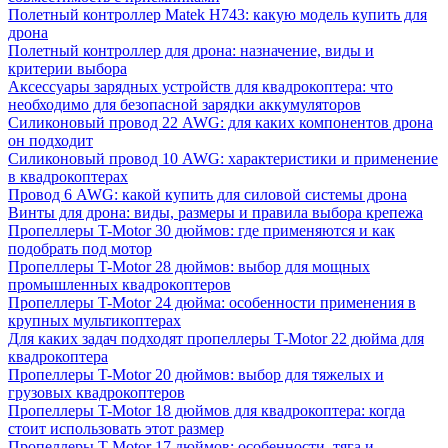
Полетный контроллер Matek H743: какую модель купить для
дрона
Полетный контроллер для дрона: назначение, виды и
критерии выбора
Аксессуары зарядных устройств для квадрокоптера: что
необходимо для безопасной зарядки аккумуляторов
Силиконовый провод 22 AWG: для каких компонентов дрона
он подходит
Силиконовый провод 10 AWG: характеристики и применение
в квадрокоптерах
Провод 6 AWG: какой купить для силовой системы дрона
Винты для дрона: виды, размеры и правила выбора крепежа
Пропеллеры T-Motor 30 дюймов: где применяются и как
подобрать под мотор
Пропеллеры T-Motor 28 дюймов: выбор для мощных
промышленных квадрокоптеров
Пропеллеры T-Motor 24 дюйма: особенности применения в
крупных мультикоптерах
Для каких задач подходят пропеллеры T-Motor 22 дюйма для
квадрокоптера
Пропеллеры T-Motor 20 дюймов: выбор для тяжелых и
грузовых квадрокоптеров
Пропеллеры T-Motor 18 дюймов для квадрокоптера: когда
стоит использовать этот размер
Пропеллеры T-Motor 17 дюймов: особенности, тяга и