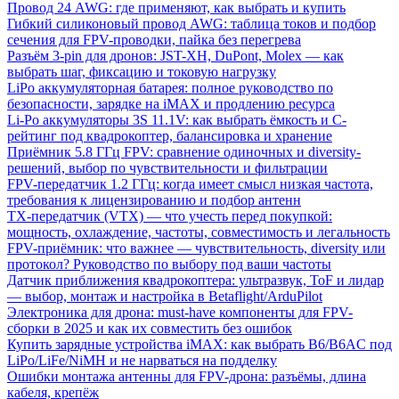
Провод 24 AWG: где применяют, как выбрать и купить
Гибкий силиконовый провод AWG: таблица токов и подбор
сечения для FPV-проводки, пайка без перегрева
Разъём 3-pin для дронов: JST-XH, DuPont, Molex — как
выбрать шаг, фиксацию и токовую нагрузку
LiPo аккумуляторная батарея: полное руководство по
безопасности, зарядке на iMAX и продлению ресурса
Li-Po аккумуляторы 3S 11.1V: как выбрать ёмкость и C-
рейтинг под квадрокоптер, балансировка и хранение
Приёмник 5.8 ГГц FPV: сравнение одиночных и diversity-
решений, выбор по чувствительности и фильтрации
FPV-передатчик 1.2 ГГц: когда имеет смысл низкая частота,
требования к лицензированию и подбор антенн
TX-передатчик (VTX) — что учесть перед покупкой:
мощность, охлаждение, частоты, совместимость и легальность
FPV-приёмник: что важнее — чувствительность, diversity или
протокол? Руководство по выбору под ваши частоты
Датчик приближения квадрокоптера: ультразвук, ToF и лидар
— выбор, монтаж и настройка в Betaflight/ArduPilot
Электроника для дрона: must-have компоненты для FPV-
сборки в 2025 и как их совместить без ошибок
Купить зарядные устройства iMAX: как выбрать B6/B6AC под
LiPo/LiFe/NiMH и не нарваться на подделку
Ошибки монтажа антенны для FPV-дрона: разъёмы, длина
кабеля, крепёж