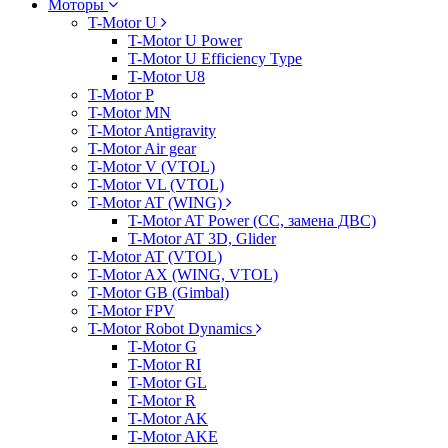
Моторы
T-Motor U
T-Motor U Power
T-Motor U Efficiency Type
T-Motor U8
T-Motor P
T-Motor MN
T-Motor Antigravity
T-Motor Air gear
T-Motor V (VTOL)
T-Motor VL (VTOL)
T-Motor AT (WING)
T-Motor AT Power (CC, замена ДВС)
T-Motor AT 3D, Glider
T-Motor AT (VTOL)
T-Motor AX (WING, VTOL)
T-Motor GB (Gimbal)
T-Motor FPV
T-Motor Robot Dynamics
T-Motor G
T-Motor RI
T-Motor GL
T-Motor R
T-Motor AK
T-Motor AKE