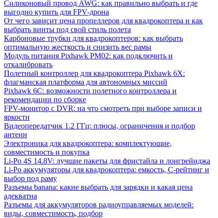
Силиконовый провод AWG: как правильно выбрать и где
выгодно купить для FPV-дрона
От чего зависит цена пропеллеров для квадрокоптера и как
выбрать винты под свой стиль полета
Карбоновые трубки для квадрокоптеров: как выбрать
оптимальную жесткость и снизить вес рамы
Модуль питания Pixhawk PM02: как подключить и
откалибровать
Полетный контроллер для квадрокоптера Pixhawk 6X:
флагманская платформа для автономных миссий
Pixhawk 6C: возможности полетного контроллера и
рекомендации по сборке
FPV-монитор с DVR: на что смотреть при выборе записи и
яркости
Видеопередатчик 1.2 ГГц: плюсы, ограничения и подбор
антенн
Электроника для квадрокоптера: комплектующие,
совместимость и покупка
Li-Po 4S 14.8V: лучшие пакеты для фристайла и лонгрейнджа
Li-Po аккумуляторы для квадрокоптера: емкость, C-рейтинг и
выбор под раму
Разъемы banana: какие выбрать для зарядки и какая цена
адекватна
Разъемы для аккумуляторов радиоуправляемых моделей:
виды, совместимость, подбор