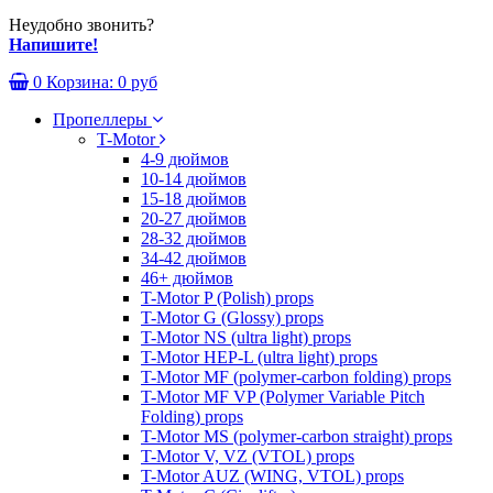
Неудобно звонить?
Напишите!
0
Корзина:
0 руб
Пропеллеры
T-Motor
4-9 дюймов
10-14 дюймов
15-18 дюймов
20-27 дюймов
28-32 дюймов
34-42 дюймов
46+ дюймов
T-Motor P (Polish) props
T-Motor G (Glossy) props
T-Motor NS (ultra light) props
T-Motor HEP-L (ultra light) props
T-Motor MF (polymer-carbon folding) props
T-Motor MF VP (Polymer Variable Pitch
Folding) props
T-Motor MS (polymer-carbon straight) props
T-Motor V, VZ (VTOL) props
T-Motor AUZ (WING, VTOL) props