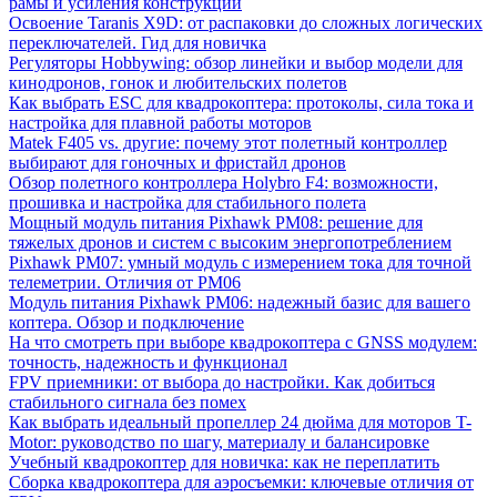
рамы и усиления конструкции
Освоение Taranis X9D: от распаковки до сложных логических
переключателей. Гид для новичка
Регуляторы Hobbywing: обзор линейки и выбор модели для
кинодронов, гонок и любительских полетов
Как выбрать ESC для квадрокоптера: протоколы, сила тока и
настройка для плавной работы моторов
Matek F405 vs. другие: почему этот полетный контроллер
выбирают для гоночных и фристайл дронов
Обзор полетного контроллера Holybro F4: возможности,
прошивка и настройка для стабильного полета
Мощный модуль питания Pixhawk PM08: решение для
тяжелых дронов и систем с высоким энергопотреблением
Pixhawk PM07: умный модуль с измерением тока для точной
телеметрии. Отличия от PM06
Модуль питания Pixhawk PM06: надежный базис для вашего
коптера. Обзор и подключение
На что смотреть при выборе квадрокоптера с GNSS модулем:
точность, надежность и функционал
FPV приемники: от выбора до настройки. Как добиться
стабильного сигнала без помех
Как выбрать идеальный пропеллер 24 дюйма для моторов T-
Motor: руководство по шагу, материалу и балансировке
Учебный квадрокоптер для новичка: как не переплатить
Сборка квадрокоптера для аэросъемки: ключевые отличия от