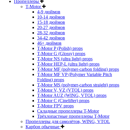
Пропеллеры
T-Motor
4-9 дюймов
10-14 дюймов
15-18 дюймов
20-27 дюймов
28-32 дюймов
34-42 дюймов
46+ дюймов
T-Motor P (Polish) props
T-Motor G (Glossy) props
T-Motor NS (ultra light) props
T-Motor HEP-L (ultra light) props
T-Motor MF (polymer-carbon folding) props
T-Motor MF VP (Polymer Variable Pitch
Folding) props
T-Motor MS (polymer-carbon straight) props
T-Motor V, VZ (VTOL) props
T-Motor AUZ (WING, VTOL) props
T-Motor C (Cinelifter) props
T-Motor FPV props
Складные пропеллеры T-Motor
Трёхлопастные пропеллеры T-Motor
Пропеллеры для самолётов, WING, VTOL
Карбон обычные