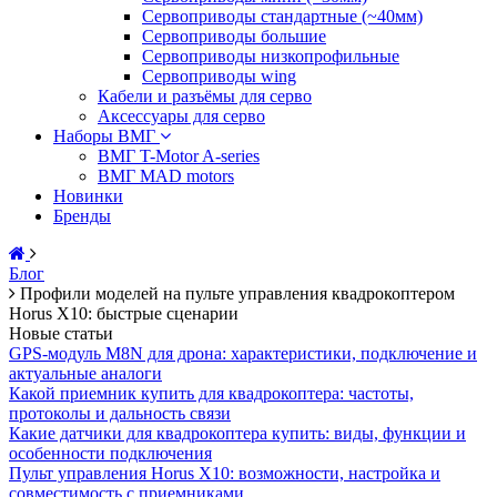
Сервоприводы стандартные (~40мм)
Сервоприводы большие
Сервоприводы низкопрофильные
Сервоприводы wing
Кабели и разъёмы для серво
Аксессуары для серво
Наборы ВМГ
ВМГ T-Motor A-series
ВМГ MAD motors
Новинки
Бренды
Блог
Профили моделей на пульте управления квадрокоптером
Horus X10: быстрые сценарии
Новые статьи
GPS-модуль M8N для дрона: характеристики, подключение и
актуальные аналоги
Какой приемник купить для квадрокоптера: частоты,
протоколы и дальность связи
Какие датчики для квадрокоптера купить: виды, функции и
особенности подключения
Пульт управления Horus X10: возможности, настройка и
совместимость с приемниками