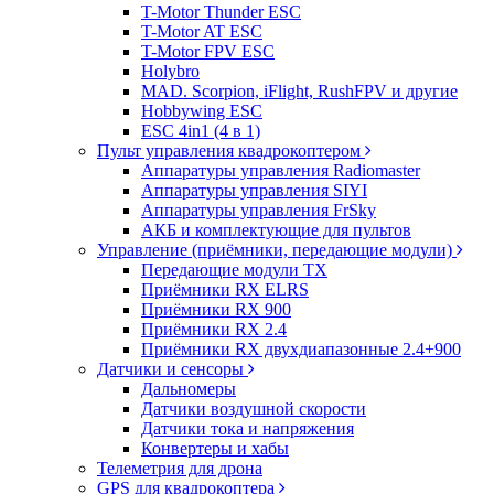
T-Motor Thunder ESC
T-Motor AT ESC
T-Motor FPV ESC
Holybro
MAD. Scorpion, iFlight, RushFPV и другие
Hobbywing ESC
ESC 4in1 (4 в 1)
Пульт управления квадрокоптером
Аппаратуры управления Radiomaster
Аппаратуры управления SIYI
Аппаратуры управления FrSky
АКБ и комплектующие для пультов
Управление (приёмники, передающие модули)
Передающие модули TX
Приёмники RX ELRS
Приёмники RX 900
Приёмники RX 2.4
Приёмники RX двухдиапазонные 2.4+900
Датчики и сенсоры
Дальномеры
Датчики воздушной скорости
Датчики тока и напряжения
Конвертеры и хабы
Телеметрия для дрона
GPS для квадрокоптера