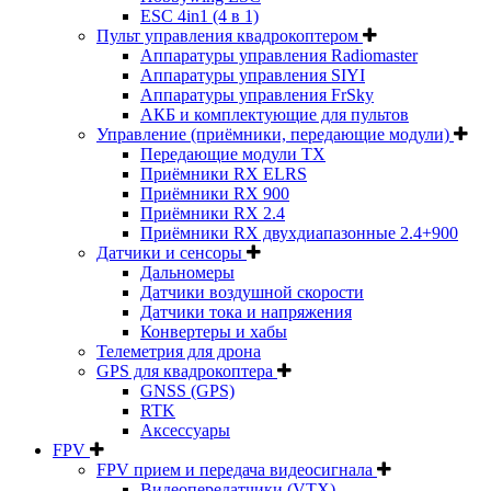
ESC 4in1 (4 в 1)
Пульт управления квадрокоптером
Аппаратуры управления Radiomaster
Аппаратуры управления SIYI
Аппаратуры управления FrSky
АКБ и комплектующие для пультов
Управление (приёмники, передающие модули)
Передающие модули TX
Приёмники RX ELRS
Приёмники RX 900
Приёмники RX 2.4
Приёмники RX двухдиапазонные 2.4+900
Датчики и сенсоры
Дальномеры
Датчики воздушной скорости
Датчики тока и напряжения
Конвертеры и хабы
Телеметрия для дрона
GPS для квадрокоптера
GNSS (GPS)
RTK
Аксессуары
FPV
FPV прием и передача видеосигнала
Видеопередатчики (VTX)