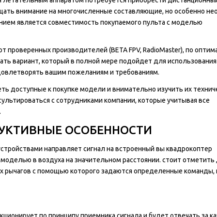
ащать внимание на многочисленные составляющие, но особенно н
нием является совместимость покупаемого пульта с моделью
т проверенных производителей (BETA FPV, RadioMaster), по опти
рать вариант, который в полной мере подойдет для использования
довлетворять вашим пожеланиям и требованиям.
ть доступные к покупке модели и внимательно изучить их технич
ультироваться с сотрудниками компании, которые учитывая все
.
УКТИВНЫЕ ОСОБЕННОСТИ
стройствами направляет сигнал на встроенный вы квадрокоптер
 моделью в воздуха на значительном расстоянии. стоит отметить 
х рычагов с помощью которого задаются определенные команды, 
кционирует по принципу приемника сигнала и будет отвечать за ка