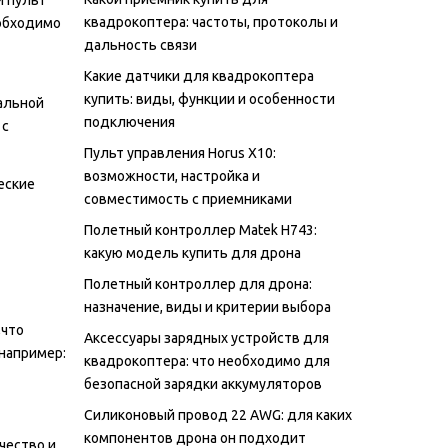
квадрокоптера: частоты, протоколы и
еобходимо
дальность связи
Какие датчики для квадрокоптера
купить: виды, функции и особенности
мальной
подключения
 с
Пульт управления Horus X10:
возможности, настройка и
еские
совместимость с приемниками
Полетный контроллер Matek H743:
какую модель купить для дрона
Полетный контроллер для дрона:
назначение, виды и критерии выбора
,что
Аксессуары зарядных устройств для
например:
квадрокоптера: что необходимо для
безопасной зарядки аккумуляторов
Силиконовый провод 22 AWG: для каких
компонентов дрона он подходит
чество и