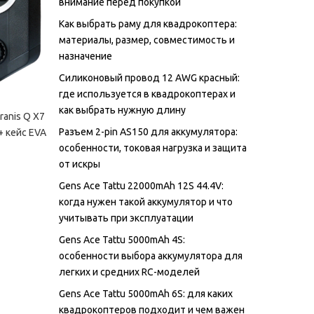
внимание перед покупкой
Как выбрать раму для квадрокоптера:
материалы, размер, совместимость и
назначение
Силиконовый провод 12 AWG красный:
где используется в квадрокоптерах и
как выбрать нужную длину
ranis Q X7
Разъем 2-pin AS150 для аккумулятора:
 + кейс EVA
особенности, токовая нагрузка и защита
от искры
Gens Ace Tattu 22000mAh 12S 44.4V:
когда нужен такой аккумулятор и что
учитывать при эксплуатации
Gens Ace Tattu 5000mAh 4S:
особенности выбора аккумулятора для
легких и средних RC-моделей
Gens Ace Tattu 5000mAh 6S: для каких
квадрокоптеров подходит и чем важен