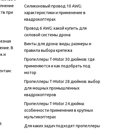
олнение
Силиконовый провод 10 AWG:
ств при
характеристики и применение в
квадрокоптерах
Провод 6 AWG: какой купить для
силовой системы дрона
лезная
Винты для дрона: виды, размеры и
ение. В
правила выбора крепежа
к и
Пропеллеры T-Motor 30 дюймов: где
применяются и как подобрать под
ентам:
мотор
Пропеллеры T-Motor 28 дюймов: выбор
для мощных промышленных
квадрокоптеров
Пропеллеры T-Motor 24 дюйма:
особенности применения в крупных
мультикоптерах
й
Для каких задач подходят пропеллеры