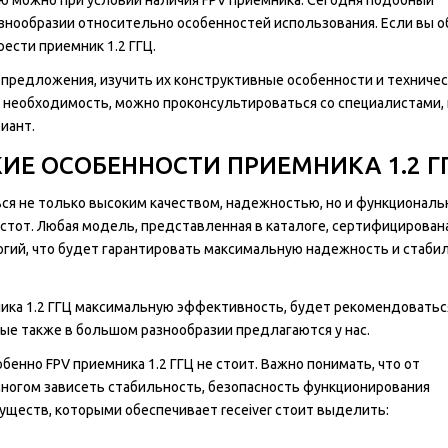
нообразии относительно особенностей использования. Если вы о
ести приемник 1.2 ГГЦ.
е предложения, изучить их конструктивные особенности и техниче
т необходимость, можно проконсультироваться со специалистами,
иант.
ИЕ ОСОБЕННОСТИ ПРИЕМНИКА 1.2 Г
ься не только высоким качеством, надежностью, но и функциональ
стот. Любая модель, представленная в каталоге, сертифицирована
гий, что будет гарантировать максимальную надежность и стаби
ика 1.2 ГГЦ максимальную эффективность, будет рекомендоватьс
ые также в большом разнообразии предлагаются у нас.
енно FPV приемника 1.2 ГГЦ не стоит. Важно понимать, что от
многом зависеть стабильность, безопасность функционирования
ществ, которыми обеспечивает receiver стоит выделить: