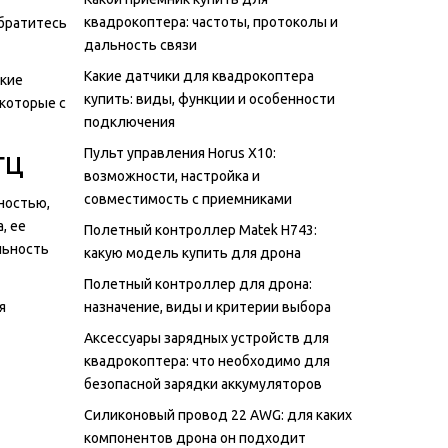
квадрокоптера: частоты, протоколы и
братитесь
дальность связи
Какие датчики для квадрокоптера
ские
купить: виды, функции и особенности
 которые с
подключения
Пульт управления Horus X10:
ГЦ
возможности, настройка и
совместимость с приемниками
ностью,
, ее
Полетный контроллер Matek H743:
льность
какую модель купить для дрона
Полетный контроллер для дрона:
я
назначение, виды и критерии выбора
Аксессуары зарядных устройств для
квадрокоптера: что необходимо для
безопасной зарядки аккумуляторов
Силиконовый провод 22 AWG: для каких
компонентов дрона он подходит