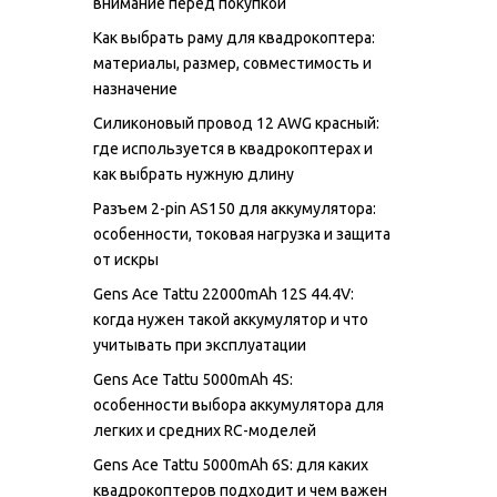
внимание перед покупкой
Как выбрать раму для квадрокоптера:
материалы, размер, совместимость и
назначение
Силиконовый провод 12 AWG красный:
где используется в квадрокоптерах и
как выбрать нужную длину
Разъем 2-pin AS150 для аккумулятора:
особенности, токовая нагрузка и защита
от искры
Gens Ace Tattu 22000mAh 12S 44.4V:
когда нужен такой аккумулятор и что
учитывать при эксплуатации
Gens Ace Tattu 5000mAh 4S:
особенности выбора аккумулятора для
легких и средних RC-моделей
Gens Ace Tattu 5000mAh 6S: для каких
квадрокоптеров подходит и чем важен