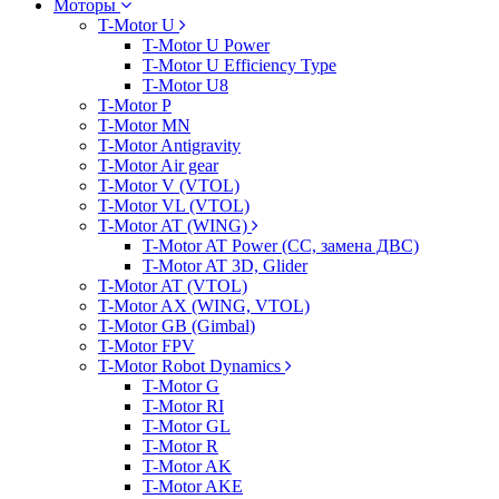
Моторы
T-Motor U
T-Motor U Power
T-Motor U Efficiency Type
T-Motor U8
T-Motor P
T-Motor MN
T-Motor Antigravity
T-Motor Air gear
T-Motor V (VTOL)
T-Motor VL (VTOL)
T-Motor AT (WING)
T-Motor AT Power (CC, замена ДВС)
T-Motor AT 3D, Glider
T-Motor AT (VTOL)
T-Motor AX (WING, VTOL)
T-Motor GB (Gimbal)
T-Motor FPV
T-Motor Robot Dynamics
T-Motor G
T-Motor RI
T-Motor GL
T-Motor R
T-Motor AK
T-Motor AKE