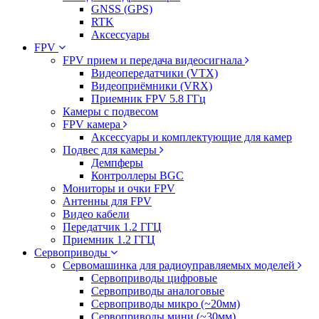
GNSS (GPS)
RTK
Аксессуары
FPV
FPV прием и передача видеосигнала
Видеопередатчики (VTX)
Видеоприёмники (VRX)
Приемник FPV 5.8 ГГц
Камеры с подвесом
FPV камера
Аксессуары и комплектующие для камер
Подвес для камеры
Демпферы
Контроллеры BGC
Мониторы и очки FPV
Антенны для FPV
Видео кабели
Передатчик 1.2 ГГЦ
Приемник 1.2 ГГЦ
Сервоприводы
Сервомашинка для радиоуправляемых моделей
Сервоприводы цифровые
Сервоприводы аналоговые
Сервоприводы микро (~20мм)
Сервоприводы мини (~30мм)