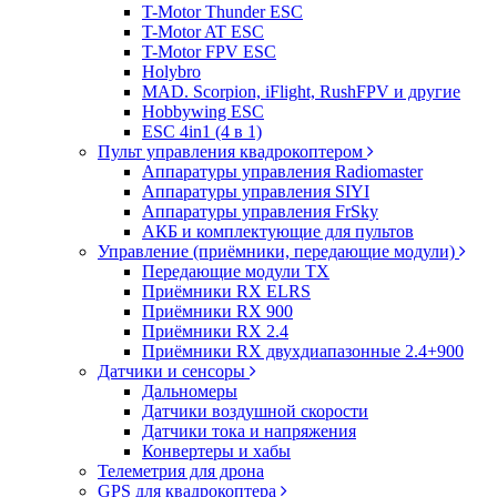
T-Motor Thunder ESC
T-Motor AT ESC
T-Motor FPV ESC
Holybro
MAD. Scorpion, iFlight, RushFPV и другие
Hobbywing ESC
ESC 4in1 (4 в 1)
Пульт управления квадрокоптером
Аппаратуры управления Radiomaster
Аппаратуры управления SIYI
Аппаратуры управления FrSky
АКБ и комплектующие для пультов
Управление (приёмники, передающие модули)
Передающие модули TX
Приёмники RX ELRS
Приёмники RX 900
Приёмники RX 2.4
Приёмники RX двухдиапазонные 2.4+900
Датчики и сенсоры
Дальномеры
Датчики воздушной скорости
Датчики тока и напряжения
Конвертеры и хабы
Телеметрия для дрона
GPS для квадрокоптера