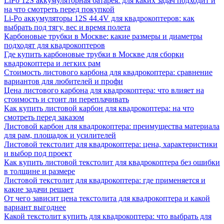
LiPo 12S аккумуляторная батарея: для каких задач подходит и
на что смотреть перед покупкой
Li-Po аккумуляторы 12S 44.4V для квадрокоптеров: как
выбрать под тягу, вес и время полета
Карбоновые трубки в Москве: какие размеры и диаметры
подходят для квадрокоптеров
Где купить карбоновые трубки в Москве для сборки
квадрокоптера и легких рам
Стоимость листового карбона для квадрокоптера: сравнение
вариантов для любителей и профи
Цена листового карбона для квадрокоптера: что влияет на
стоимость и стоит ли переплачивать
Как купить листовой карбон для квадрокоптера: на что
смотреть перед заказом
Листовой карбон для квадрокоптера: преимущества материала
для рам, площадок и усилителей
Листовой текстолит для квадрокоптера: цена, характеристики
и выбор под проект
Как купить листовой текстолит для квадрокоптера без ошибки
в толщине и размере
Листовой текстолит для квадрокоптера: где применяется и
какие задачи решает
От чего зависит цена текстолита для квадрокоптера и какой
вариант выгоднее
Какой текстолит купить для квадрокоптера: что выбрать для