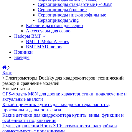
Сервоприводы стандартные (~40мм)
Сервоприводы большие
Сервоприводы низкопрофильные
Сервоприводы wing
Кабели и разъёмы для серво
Аксессуары для серво
Наборы ВМГ
ВМГ T-Motor A-series
ВМГ MAD motors
Новинки
Бренды
Блог
Электромоторы Dualsky для квадрокоптеров: технический
разбор и сравнение моделей
Новые статьи
GPS-модуль M8N для дрона: характеристики, подключение и
актуальные аналоги
Какой приемник купить для квадрокоптера: частоты,
протоколы и дальность связи
Какие датчики для квадрокоптера купить: виды, функции и
особенности подключения
Пульт управления Horus X10: возможности, настройка и
совместимость с приемниками