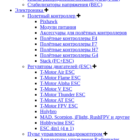
Стабилизаторы напряжения (BEC)
Электроника
Полетный контроллер
Pixhawk
Модули питания
Аксессуары для полётных контроллеров
Полётные контроллеры F4
Полётные контроллеры F7
Полётные контроллеры H7
Полётные контроллеры G4
Stack (FC+ESC)
Регуляторы двигателей (ESC)
T-Motor Air ESC
T-Motor Flame ESC
T-Motor Alpha ESC
T-Motor V ESC
T-Motor Thunder ESC
T-Motor AT ESC
T-Motor FPV ESC
Holybro
MAD. Scorpion, iFlight, RushFPV и другие
Hobbywing ESC
ESC 4in1 (4 в 1)
Пульт управления квадрокоптером
Аппаратуры управления Radiomaster