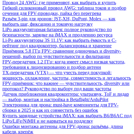
Провод 24 AWG: где применяют, как выбрать и купить
Гибкий силиконовый провод AWG: таблица токов и подбор
сечения для FPV-проводки, пайка без перегрева
Разъём 3-pin для дронов: JST-XH, DuPont, Molex — как
выбрать шаг, фиксацию и токовую нагрузку
LiPo аккумуляторная батарея: полное руководство по
безопасности, зарядке на iMAX и продлению ресурса
Li-Po аккумуляторы 3S 11.1V: как выбрать ёмкость и C-
рейтинг под квадрокоптер, балансировка и хранение
Приёмник 5.8 ГГц FPV: сравнение одиночных и diversity-
решений, выбор по чувствительности и фильтрации
FPV-передатчик 1.2 ГГц: когда имеет смысл низкая частота,
требования к лицензированию и подбор антенн
TX-передатчик (VTX) — что учесть перед покупкой:
мощность, охлаждение, частоты, совместимость и легальность
FPV-приёмник: что важнее — чувствительность, diversity или
протокол? Руководство по выбору под ваши частоты
Датчик приближения квадрокоптера: ультразвук, ToF и лидар
— выбор, монтаж и настройка в Betaflight/ArduPilot
Электроника для дрона: must-have компоненты для FPV-
сборки в 2025 и как их совместить без ошибок
Купить зарядные устройства iMAX: как выбрать B6/B6AC под
LiPo/LiFe/NiMH и не нарваться на подделку
Ошибки монтажа антенны для FPV-дрона: разъёмы, длина
кабеля, крепёж