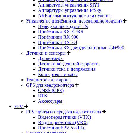
Аппаратуры управления SIYI
Аппаратуры управления FrSky
АКБ и комплектующие для пультов
Управление (приёмники, передающие модули)
Передающие модули TX
Приёмники RX ELRS
Приёмники RX 900
Приёмники RX 2.4
Приёмники RX двухдиапазонные 2.4+900
Датчики и сенсоры
Дальномеры
Датчики воздушной скорости
Датчики тока и напряжения
Конвертеры и хабы
Телеметрия для дрона
GPS для квадрокоптера
GNSS (GPS)
RTK
Аксессуары
FPV
FPV прием и передача видеосигнала
Видеопередатчики (VTX)
Видеоприёмники (VRX)
Приемник FPV 5.8 ГГц