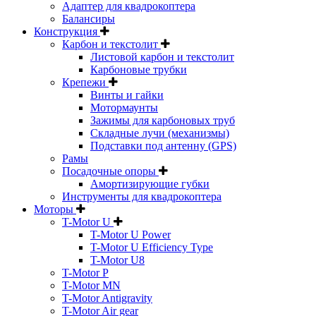
Адаптер для квадрокоптера
Балансиры
Конструкция
Карбон и текстолит
Листовой карбон и текстолит
Карбоновые трубки
Крепежи
Винты и гайки
Мотормаунты
Зажимы для карбоновых труб
Складные лучи (механизмы)
Подставки под антенну (GPS)
Рамы
Посадочные опоры
Амортизирующие губки
Инструменты для квадрокоптера
Моторы
T-Motor U
T-Motor U Power
T-Motor U Efficiency Type
T-Motor U8
T-Motor P
T-Motor MN
T-Motor Antigravity
T-Motor Air gear