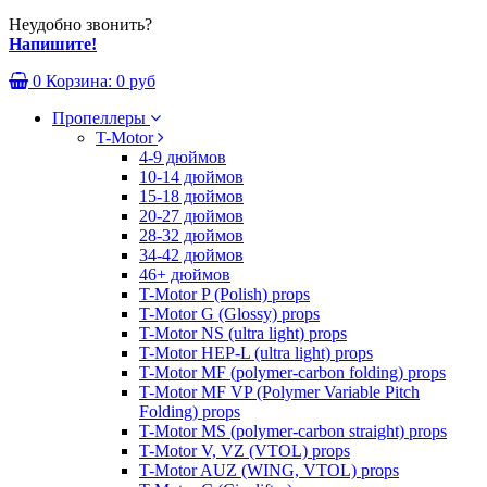
Неудобно звонить?
Напишите!
0
Корзина:
0 руб
Пропеллеры
T-Motor
4-9 дюймов
10-14 дюймов
15-18 дюймов
20-27 дюймов
28-32 дюймов
34-42 дюймов
46+ дюймов
T-Motor P (Polish) props
T-Motor G (Glossy) props
T-Motor NS (ultra light) props
T-Motor HEP-L (ultra light) props
T-Motor MF (polymer-carbon folding) props
T-Motor MF VP (Polymer Variable Pitch
Folding) props
T-Motor MS (polymer-carbon straight) props
T-Motor V, VZ (VTOL) props
T-Motor AUZ (WING, VTOL) props