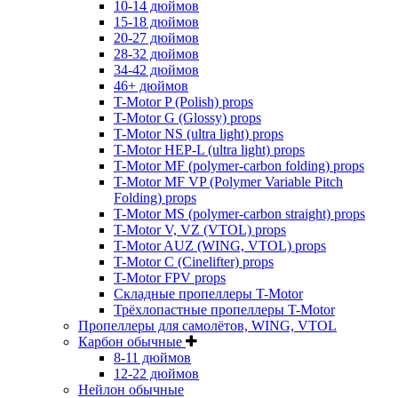
10-14 дюймов
15-18 дюймов
20-27 дюймов
28-32 дюймов
34-42 дюймов
46+ дюймов
T-Motor P (Polish) props
T-Motor G (Glossy) props
T-Motor NS (ultra light) props
T-Motor HEP-L (ultra light) props
T-Motor MF (polymer-carbon folding) props
T-Motor MF VP (Polymer Variable Pitch
Folding) props
T-Motor MS (polymer-carbon straight) props
T-Motor V, VZ (VTOL) props
T-Motor AUZ (WING, VTOL) props
T-Motor C (Cinelifter) props
T-Motor FPV props
Складные пропеллеры T-Motor
Трёхлопастные пропеллеры T-Motor
Пропеллеры для самолётов, WING, VTOL
Карбон обычные
8-11 дюймов
12-22 дюймов
Нейлон обычные