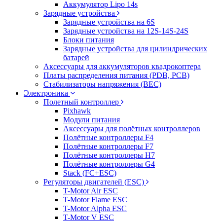
Аккумулятор Lipo 14s
Зарядные устройства
Зарядные устройства на 6S
Зарядные устройства на 12S-14S-24S
Блоки питания
Зарядные устройства для цилиндрических
батарей
Аксессуары для аккумуляторов квадрокоптера
Платы распределения питания (PDB, PCB)
Стабилизаторы напряжения (BEC)
Электроника
Полетный контроллер
Pixhawk
Модули питания
Аксессуары для полётных контроллеров
Полётные контроллеры F4
Полётные контроллеры F7
Полётные контроллеры H7
Полётные контроллеры G4
Stack (FC+ESC)
Регуляторы двигателей (ESC)
T-Motor Air ESC
T-Motor Flame ESC
T-Motor Alpha ESC
T-Motor V ESC