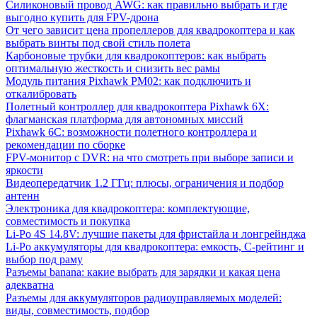
Силиконовый провод AWG: как правильно выбрать и где
выгодно купить для FPV-дрона
От чего зависит цена пропеллеров для квадрокоптера и как
выбрать винты под свой стиль полета
Карбоновые трубки для квадрокоптеров: как выбрать
оптимальную жесткость и снизить вес рамы
Модуль питания Pixhawk PM02: как подключить и
откалибровать
Полетный контроллер для квадрокоптера Pixhawk 6X:
флагманская платформа для автономных миссий
Pixhawk 6C: возможности полетного контроллера и
рекомендации по сборке
FPV-монитор с DVR: на что смотреть при выборе записи и
яркости
Видеопередатчик 1.2 ГГц: плюсы, ограничения и подбор
антенн
Электроника для квадрокоптера: комплектующие,
совместимость и покупка
Li-Po 4S 14.8V: лучшие пакеты для фристайла и лонгрейнджа
Li-Po аккумуляторы для квадрокоптера: емкость, C-рейтинг и
выбор под раму
Разъемы banana: какие выбрать для зарядки и какая цена
адекватна
Разъемы для аккумуляторов радиоуправляемых моделей:
виды, совместимость, подбор