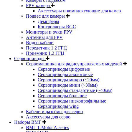
Камеры с подвесом
FPV камера
Аксессуары и комплектующие для камер
Подвес для камеры
Демпферы
Контроллеры BGC
Мониторы и очки FPV
Антенны для FPV
Видео кабели
Передатчик 1.2 ГГЦ
Приемник 1.2 ГГЦ
Сервоприводы
Сервомашинка для радиоуправляемых моделей
Сервоприводы цифровые
Сервоприводы аналоговые
Сервоприводы микро (~20мм)
Сервоприводы мини (~30мм)
Сервоприводы стандартные (~40мм)
Сервоприводы большие
Сервоприводы низкопрофильные
Сервоприводы wing
Кабели и разъёмы для серво
Аксессуары для серво
Наборы ВМГ
ВМГ T-Motor A-series