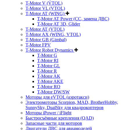
T-Motor V (VTOL)
T-Motor VL (VTOL)
T-Motor AT (WING)
T-Motor AT Power (CC, замена ДВС)
T-Motor AT 3D, Glider
T-Motor AT (VTOL)
T-Motor AX (WING, VTOL)
T-Motor GB (Gimbal)
T-Motor FPV
T-Motor Robot Dynamics
T-Motor G
T-Motor RI
T-Motor GL
T-Motor R
T-Motor AK
T-Motor AKE
T-Motor RO
T-Motor DW/SW
Моторы для eVTOL (аэротакси)
Электромоторы Scorpion, MAD, BrotherHobby,
SunnySky, DualSky для квадрокоптеров
Моторы iPower / iFlight
Быстросъёмные крепления (QAD)
Запасные части для моторов
Двигатели ДВС для авиамоделей