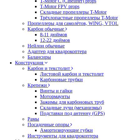
T-Motor C (Cinelifter) props
T-Motor FPV props
Складные пропеллеры T-Motor
Трёхлопастные пропеллеры T-Motor
Пропеллеры для самолётов, WING, VTOL
Карбон обычные
8-11 дюймов
12-22 дюймов
Нейлон обычные
Адаптер для квадрокоптера
Балансиры
Конструкция
Карбон и текстолит
Листовой карбон и текстолит
Карбоновые трубки
Крепежи
Винты и гайки
Мотормаунты
Зажимы для карбоновых труб
Складные лучи (механизмы)
Подставки под антенну (GPS)
Рамы
Посадочные опоры
Амортизирующие губки
Инструменты для квадрокоптера