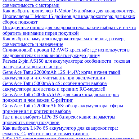
совместимость с моторами
Как выбрать пропеллер T-Motor 16 дюймов для квадрокоптера
Пропеллеры T-Motor 15 дюймов для квадрокоптера: для каких
сборок подходят
Посадочные опоры для квадрокоптера: какие выбрать и на что
обратить внимание перед покупкой
Как выбрать раму для квадрокоптера: материалы, размер,
совместимость и назначение
Силиконовый провод 12 AWG красный: где используется в
квадрокоптерах и как выбрать нужную длину
Разъем 2-pin AS150 для аккумулятора: особенности, токовая
нагрузка и защита от искры
Gens Ace Tattu 22000mAh 12S 44.4V: когда нужен такой
аккумулятор и что учитывать при эксплуатации
Gens Ace Tattu 5000mAh 4S: особенности выбора
аккумулятора для легких и средних RC-моделей
Gens Ace Tattu 5000mAh 6S: для каких квадрокоптеров
подходит и чем важен C-рейтинг
Gens Ace Tattu 22000mAh 6S: обзор аккумулятора, сферы
применения и критерии выбора
Где и как выбрать LiPo 3S батарею: какие параметры
проверить перед покупкой
Как выбрать Li-Po 6S аккумулятор для квадрокоптера:
емкость, C-рейтинг, вес и совместимость