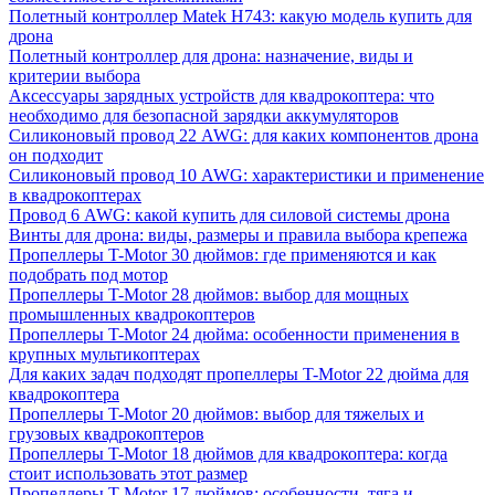
Полетный контроллер Matek H743: какую модель купить для
дрона
Полетный контроллер для дрона: назначение, виды и
критерии выбора
Аксессуары зарядных устройств для квадрокоптера: что
необходимо для безопасной зарядки аккумуляторов
Силиконовый провод 22 AWG: для каких компонентов дрона
он подходит
Силиконовый провод 10 AWG: характеристики и применение
в квадрокоптерах
Провод 6 AWG: какой купить для силовой системы дрона
Винты для дрона: виды, размеры и правила выбора крепежа
Пропеллеры T-Motor 30 дюймов: где применяются и как
подобрать под мотор
Пропеллеры T-Motor 28 дюймов: выбор для мощных
промышленных квадрокоптеров
Пропеллеры T-Motor 24 дюйма: особенности применения в
крупных мультикоптерах
Для каких задач подходят пропеллеры T-Motor 22 дюйма для
квадрокоптера
Пропеллеры T-Motor 20 дюймов: выбор для тяжелых и
грузовых квадрокоптеров
Пропеллеры T-Motor 18 дюймов для квадрокоптера: когда
стоит использовать этот размер
Пропеллеры T-Motor 17 дюймов: особенности, тяга и