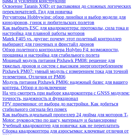
рамы и усиления конструкции
Освоение Taranis X9D: от распаковки до сложных логических
переключателей. Гид для новичка
Регуляторы Hobbywing: обзор линейки и выбор модели для
кинодронов, гонок и любительских полетов
Как выбрать ESC для квадрокоптера: протоколы, сила тока и
настройка для плавной работы моторов
Matek F405 vs. другие: почему этот полетный контроллер
выбирают для гоночных и фристайл дронов
Обзор полетного контроллера Holybro F4: возможности,
прошивка и настройка для стабильного полета
Мощный модуль питания Pixhawk PM08: решение для
тяжелых дронов и систем с высоким энергопотреблением
Pixhawk PM07: умный модуль с измерением тока для точной
телеметрии. Отличия от PM06
Модуль питания Pixhawk PM06: надежный базис для вашего
коптера. Обзор и подключение
На что смотреть при выборе квадрокоптера с GNSS модулем:
точность, надежность и функционал
FPV приемники: от выбора до настройки. Как добиться
стабильного сигнала без помех
Как выбрать идеальный пропеллер 24 дюйма для моторов T-
Motor: руководство по шагу, материалу и балансировке
Учебный квадрокоптер для новичка: как не переплатить
Сборка квадрокоптера для аэросъемки: ключевые отличия от