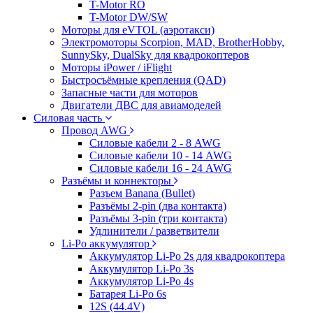
T-Motor RO
T-Motor DW/SW
Моторы для eVTOL (аэротакси)
Электромоторы Scorpion, MAD, BrotherHobby,
SunnySky, DualSky для квадрокоптеров
Моторы iPower / iFlight
Быстросъёмные крепления (QAD)
Запасные части для моторов
Двигатели ДВС для авиамоделей
Силовая часть
Провод AWG
Силовые кабели 2 - 8 AWG
Силовые кабели 10 - 14 AWG
Силовые кабели 16 - 24 AWG
Разъёмы и коннекторы
Разъем Banana (Bullet)
Разъёмы 2-pin (два контакта)
Разъёмы 3-pin (три контакта)
Удлинители / разветвители
Li-Po аккумулятор
Аккумулятор Li-Po 2s для квадрокоптера
Аккумулятор Li-Po 3s
Аккумулятор Li-Po 4s
Батарея Li-Po 6s
12S (44.4V)