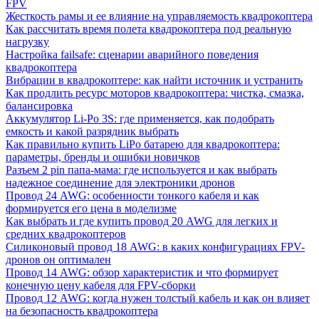
FPV
Жесткость рамы и ее влияние на управляемость квадрокоптера
Как рассчитать время полета квадрокоптера под реальную
нагрузку
Настройка failsafe: сценарии аварийного поведения
квадрокоптера
Вибрации в квадрокоптере: как найти источник и устранить
Как продлить ресурс моторов квадрокоптера: чистка, смазка,
балансировка
Аккумулятор Li-Po 3S: где применяется, как подобрать
емкость и какой разрядник выбрать
Как правильно купить LiPo батарею для квадрокоптера:
параметры, бренды и ошибки новичков
Разъем 2 pin папа-мама: где используется и как выбрать
надежное соединение для электроники дронов
Провод 24 AWG: особенности тонкого кабеля и как
формируется его цена в моделизме
Как выбрать и где купить провод 20 AWG для легких и
средних квадрокоптеров
Силиконовый провод 18 AWG: в каких конфигурациях FPV-
дронов он оптимален
Провод 14 AWG: обзор характеристик и что формирует
конечную цену кабеля для FPV-сборки
Провод 12 AWG: когда нужен толстый кабель и как он влияет
на безопасность квадрокоптера