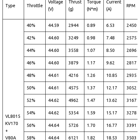
Voltage
Thrust
Torque
Current
Type
Throttle
RPM
(V)
(g)
(N*m)
(A)
40%
44.59
2944
0.89
6.53
2450
42%
44.60
3249
0.98
7.48
2575
44%
44.60
3558
1.07
8.50
2696
46%
44.60
3879
1.17
9.62
2817
48%
44.61
4216
1.26
10.85
2935
50%
44.61
4575
1.37
12.17
3052
52%
44.62
4962
1.47
13.62
3167
54%
44.62
5354
1.59
15.17
3278
VL8015
KV170
56%
44.64
5726
1.70
16.77
3391
+
V80A
58%
44.64
6121
1.82
18.53
3503