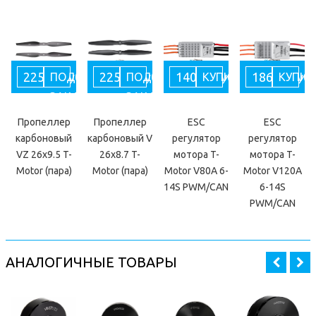
22534 руб
22534 руб
14016 руб
18691 руб
ПОД
ПОД
КУПИТЬ
КУПИТ
ЗАКАЗ
ЗАКАЗ
Пропеллер
Пропеллер
ESC
ESC
карбоновый
карбоновый V
регулятор
регулятор
VZ 26x9.5 T-
26x8.7 T-
мотора T-
мотора T-
Motor (пара)
Motor (пара)
Motor V80A 6-
Motor V120A
14S PWM/CAN
6-14S
PWM/CAN
АНАЛОГИЧНЫЕ ТОВАРЫ