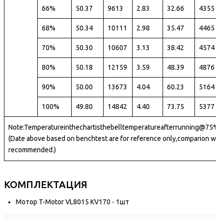
66%
50.37
9613
2.83
32.66
4355
68%
50.34
10111
2.98
35.47
4465
70%
50.30
10607
3.13
38.42
4574
80%
50.18
12159
3.59
48.39
4876
90%
50.00
13673
4.04
60.23
5164
100%
49.80
14842
4.40
73.75
5377
Note:Temperatureinthechartisthebelltemperatureafterrunning@75%th
(Date above based on benchtest are for reference only,comparion with
recommended.)
КОМПЛЕКТАЦИЯ
Мотор T-Motor VL8015 KV170 - 1шт