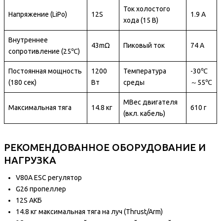
Ток холостого
Напряжение (LiPo)
12S
1.9 А
хода (15 В)
Внутреннее
43mΩ
Пиковый ток
74 А
сопротивление (25℃)
Постоянная мощность
1200
Температура
-30℃
(180 сек)
Вт
среды
～55℃
MВес двигателя
Максимальная тяга
14.8 кг
610 г
(вкл. кабель)
РЕКОМЕНДОВАННОЕ ОБОРУДОВАНИЕ И
НАГРУЗКА
V80A ESC регулятор
G26 пропеллер
12S АКБ
14.8 кг максимальная тяга на луч (Thrust/Arm)