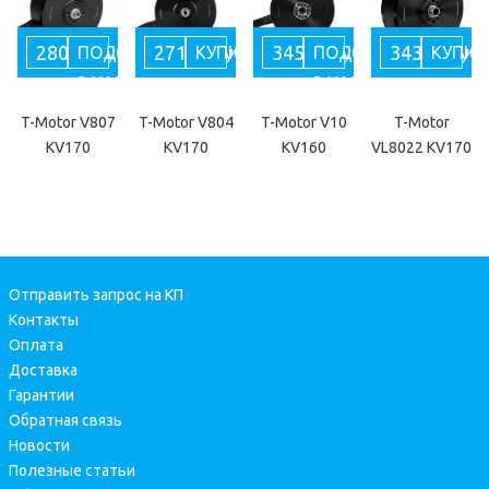
28050 руб
27115 руб
34595 руб
34344 руб
ПОД
КУПИТЬ
ПОД
КУПИТ
ЗАКАЗ
ЗАКАЗ
T-Motor V807
T-Motor V804
T-Motor V10
T-Motor
KV170
KV170
KV160
VL8022 KV170
Отправить запрос на КП
Контакты
Оплата
Доставка
Гарантии
Обратная связь
Новости
Полезные статьи