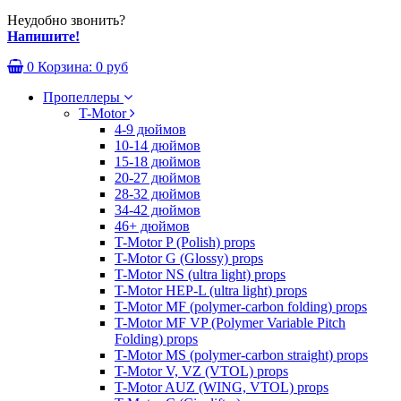
Неудобно звонить?
Напишите!
0
Корзина:
0 руб
Пропеллеры
T-Motor
4-9 дюймов
10-14 дюймов
15-18 дюймов
20-27 дюймов
28-32 дюймов
34-42 дюймов
46+ дюймов
T-Motor P (Polish) props
T-Motor G (Glossy) props
T-Motor NS (ultra light) props
T-Motor HEP-L (ultra light) props
T-Motor MF (polymer-carbon folding) props
T-Motor MF VP (Polymer Variable Pitch
Folding) props
T-Motor MS (polymer-carbon straight) props
T-Motor V, VZ (VTOL) props
T-Motor AUZ (WING, VTOL) props