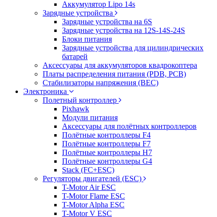
Аккумулятор Lipo 14s
Зарядные устройства
Зарядные устройства на 6S
Зарядные устройства на 12S-14S-24S
Блоки питания
Зарядные устройства для цилиндрических
батарей
Аксессуары для аккумуляторов квадрокоптера
Платы распределения питания (PDB, PCB)
Стабилизаторы напряжения (BEC)
Электроника
Полетный контроллер
Pixhawk
Модули питания
Аксессуары для полётных контроллеров
Полётные контроллеры F4
Полётные контроллеры F7
Полётные контроллеры H7
Полётные контроллеры G4
Stack (FC+ESC)
Регуляторы двигателей (ESC)
T-Motor Air ESC
T-Motor Flame ESC
T-Motor Alpha ESC
T-Motor V ESC