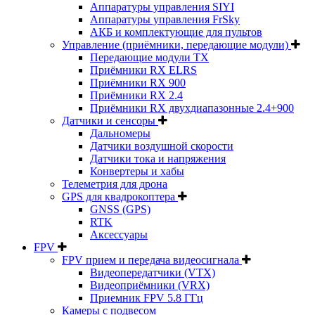
Аппаратуры управления SIYI
Аппаратуры управления FrSky
АКБ и комплектующие для пультов
Управление (приёмники, передающие модули)
Передающие модули TX
Приёмники RX ELRS
Приёмники RX 900
Приёмники RX 2.4
Приёмники RX двухдиапазонные 2.4+900
Датчики и сенсоры
Дальномеры
Датчики воздушной скорости
Датчики тока и напряжения
Конвертеры и хабы
Телеметрия для дрона
GPS для квадрокоптера
GNSS (GPS)
RTK
Аксессуары
FPV
FPV прием и передача видеосигнала
Видеопередатчики (VTX)
Видеоприёмники (VRX)
Приемник FPV 5.8 ГГц
Камеры с подвесом