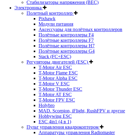
Стабилизаторы напряжения (BEC)
Электроника
Полетный контроллер
Pixhawk
Модули питания
Аксессуары для полётных контроллеров
Полётные контроллеры F4
Полётные контроллеры F7
Полётные контроллеры H7
Полётные контроллеры G4
Stack (FC+ESC)
Регуляторы двигателей (ESC)
T-Motor Air ESC
T-Motor Flame ESC
T-Motor Alpha ESC
T-Motor V ESC
T-Motor Thunder ESC
T-Motor AT ESC
T-Motor FPV ESC
Holybro
MAD. Scorpion, iFlight, RushFPV и другие
Hobbywing ESC
ESC 4in1 (4 в 1)
Пульт управления квадрокоптером
Аппаратуры управления Radiomaster