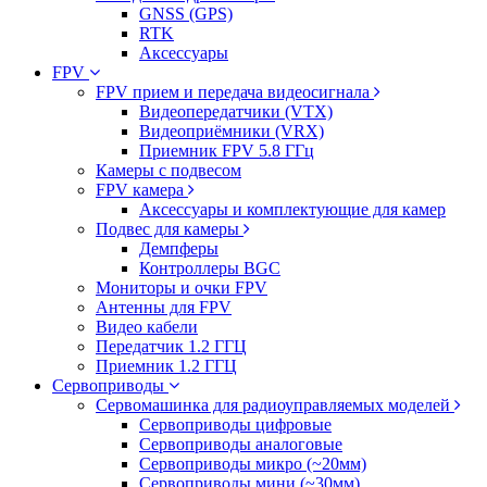
GNSS (GPS)
RTK
Аксессуары
FPV
FPV прием и передача видеосигнала
Видеопередатчики (VTX)
Видеоприёмники (VRX)
Приемник FPV 5.8 ГГц
Камеры с подвесом
FPV камера
Аксессуары и комплектующие для камер
Подвес для камеры
Демпферы
Контроллеры BGC
Мониторы и очки FPV
Антенны для FPV
Видео кабели
Передатчик 1.2 ГГЦ
Приемник 1.2 ГГЦ
Сервоприводы
Сервомашинка для радиоуправляемых моделей
Сервоприводы цифровые
Сервоприводы аналоговые
Сервоприводы микро (~20мм)
Сервоприводы мини (~30мм)