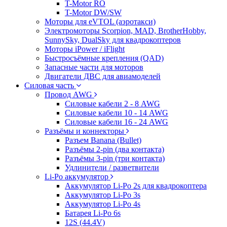
T-Motor RO
T-Motor DW/SW
Моторы для eVTOL (аэротакси)
Электромоторы Scorpion, MAD, BrotherHobby,
SunnySky, DualSky для квадрокоптеров
Моторы iPower / iFlight
Быстросъёмные крепления (QAD)
Запасные части для моторов
Двигатели ДВС для авиамоделей
Силовая часть
Провод AWG
Силовые кабели 2 - 8 AWG
Силовые кабели 10 - 14 AWG
Силовые кабели 16 - 24 AWG
Разъёмы и коннекторы
Разъем Banana (Bullet)
Разъёмы 2-pin (два контакта)
Разъёмы 3-pin (три контакта)
Удлинители / разветвители
Li-Po аккумулятор
Аккумулятор Li-Po 2s для квадрокоптера
Аккумулятор Li-Po 3s
Аккумулятор Li-Po 4s
Батарея Li-Po 6s
12S (44.4V)