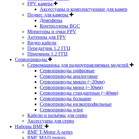
FPV камера
Аксессуары и комплектующие для камер
Подвес для камеры
Демпферы
Контроллеры BGC
Мониторы и очки FPV
Антенны для FPV
Видео кабели
Передатчик 1.2 ГГЦ
Приемник 1.2 ГГЦ
Сервоприводы
Сервомашинка для радиоуправляемых моделей
Сервоприводы цифровые
Сервоприводы аналоговые
Сервоприводы микро (~20мм)
Сервоприводы мини (~30мм)
Сервоприводы стандартные (~40мм)
Сервоприводы большие
Сервоприводы низкопрофильные
Сервоприводы wing
Кабели и разъёмы для серво
Аксессуары для серво
Наборы ВМГ
ВМГ T-Motor A-series
ВМГ MAD motors