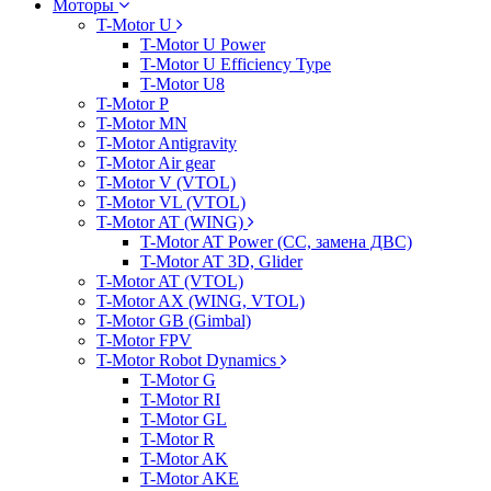
Моторы
T-Motor U
T-Motor U Power
T-Motor U Efficiency Type
T-Motor U8
T-Motor P
T-Motor MN
T-Motor Antigravity
T-Motor Air gear
T-Motor V (VTOL)
T-Motor VL (VTOL)
T-Motor AT (WING)
T-Motor AT Power (CC, замена ДВС)
T-Motor AT 3D, Glider
T-Motor AT (VTOL)
T-Motor AX (WING, VTOL)
T-Motor GB (Gimbal)
T-Motor FPV
T-Motor Robot Dynamics
T-Motor G
T-Motor RI
T-Motor GL
T-Motor R
T-Motor AK
T-Motor AKE