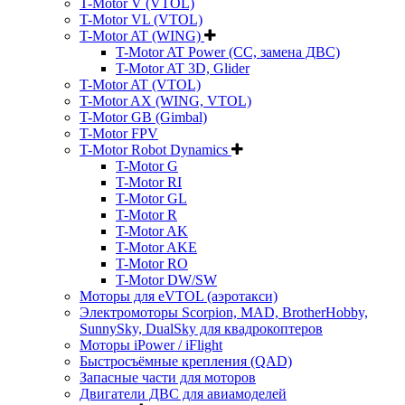
T-Motor V (VTOL)
T-Motor VL (VTOL)
T-Motor AT (WING)
T-Motor AT Power (CC, замена ДВС)
T-Motor AT 3D, Glider
T-Motor AT (VTOL)
T-Motor AX (WING, VTOL)
T-Motor GB (Gimbal)
T-Motor FPV
T-Motor Robot Dynamics
T-Motor G
T-Motor RI
T-Motor GL
T-Motor R
T-Motor AK
T-Motor AKE
T-Motor RO
T-Motor DW/SW
Моторы для eVTOL (аэротакси)
Электромоторы Scorpion, MAD, BrotherHobby,
SunnySky, DualSky для квадрокоптеров
Моторы iPower / iFlight
Быстросъёмные крепления (QAD)
Запасные части для моторов
Двигатели ДВС для авиамоделей