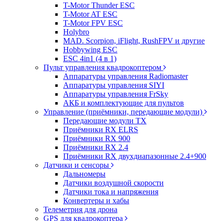
T-Motor Thunder ESC
T-Motor AT ESC
T-Motor FPV ESC
Holybro
MAD. Scorpion, iFlight, RushFPV и другие
Hobbywing ESC
ESC 4in1 (4 в 1)
Пульт управления квадрокоптером
Аппаратуры управления Radiomaster
Аппаратуры управления SIYI
Аппаратуры управления FrSky
АКБ и комплектующие для пультов
Управление (приёмники, передающие модули)
Передающие модули TX
Приёмники RX ELRS
Приёмники RX 900
Приёмники RX 2.4
Приёмники RX двухдиапазонные 2.4+900
Датчики и сенсоры
Дальномеры
Датчики воздушной скорости
Датчики тока и напряжения
Конвертеры и хабы
Телеметрия для дрона
GPS для квадрокоптера