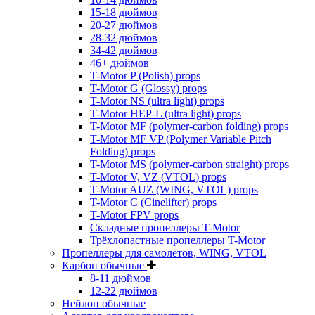
15-18 дюймов
20-27 дюймов
28-32 дюймов
34-42 дюймов
46+ дюймов
T-Motor P (Polish) props
T-Motor G (Glossy) props
T-Motor NS (ultra light) props
T-Motor HEP-L (ultra light) props
T-Motor MF (polymer-carbon folding) props
T-Motor MF VP (Polymer Variable Pitch
Folding) props
T-Motor MS (polymer-carbon straight) props
T-Motor V, VZ (VTOL) props
T-Motor AUZ (WING, VTOL) props
T-Motor C (Cinelifter) props
T-Motor FPV props
Складные пропеллеры T-Motor
Трёхлопастные пропеллеры T-Motor
Пропеллеры для самолётов, WING, VTOL
Карбон обычные
8-11 дюймов
12-22 дюймов
Нейлон обычные