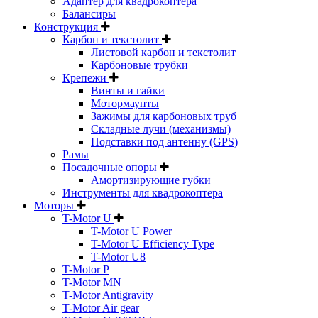
Адаптер для квадрокоптера
Балансиры
Конструкция
Карбон и текстолит
Листовой карбон и текстолит
Карбоновые трубки
Крепежи
Винты и гайки
Мотормаунты
Зажимы для карбоновых труб
Складные лучи (механизмы)
Подставки под антенну (GPS)
Рамы
Посадочные опоры
Амортизирующие губки
Инструменты для квадрокоптера
Моторы
T-Motor U
T-Motor U Power
T-Motor U Efficiency Type
T-Motor U8
T-Motor P
T-Motor MN
T-Motor Antigravity
T-Motor Air gear