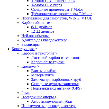
T-Motor C (Cinelifter) props
T-Motor FPV props
Складные пропеллеры T-Motor
Трёхлопастные пропеллеры T-Motor
Пропеллеры для самолётов, WING, VTOL
Карбон обычные
8-11 дюймов
12-22 дюймов
Нейлон обычные
Адаптер для квадрокоптера
Балансиры
Конструкция
Карбон и текстолит
Листовой карбон и текстолит
Карбоновые трубки
Крепежи
Винты и гайки
Мотормаунты
Зажимы для карбоновых труб
Складные лучи (механизмы)
Подставки под антенну (GPS)
Рамы
Посадочные опоры
Амортизирующие губки
Инструменты для квадрокоптера