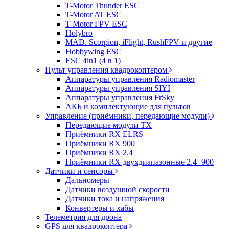
T-Motor Thunder ESC
T-Motor AT ESC
T-Motor FPV ESC
Holybro
MAD. Scorpion, iFlight, RushFPV и другие
Hobbywing ESC
ESC 4in1 (4 в 1)
Пульт управления квадрокоптером
Аппаратуры управления Radiomaster
Аппаратуры управления SIYI
Аппаратуры управления FrSky
АКБ и комплектующие для пультов
Управление (приёмники, передающие модули)
Передающие модули TX
Приёмники RX ELRS
Приёмники RX 900
Приёмники RX 2.4
Приёмники RX двухдиапазонные 2.4+900
Датчики и сенсоры
Дальномеры
Датчики воздушной скорости
Датчики тока и напряжения
Конвертеры и хабы
Телеметрия для дрона
GPS для квадрокоптера