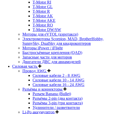
T-Motor RI
T-Motor GL
T-Motor R
T-Motor AK
T-Motor AKE
T-Motor RO
T-Motor DW/SW
Моторы для eVTOL (аэротакси)
Электромоторы Scorpion, MAD, BrotherHobby,
SunnySky, DualSky для квадрокоптеров
Моторы iPower / iFlight
Быстросъёмные крепления (QAD)
Запасные части для моторов
Двигатели ДВС для авиамоделей
Силовая часть
Провод AWG
Силовые кабели 2 - 8 AWG
Силовые кабели 10 - 14 AWG
Силовые кабели 16 - 24 AWG
Разъёмы и коннекторы
Разъем Banana (Bullet)
Разъёмы 2-pin (два контакта)
Разъёмы 3-pin (три контакта)
Удлинители / разветвители
Li-Po аккумулятор