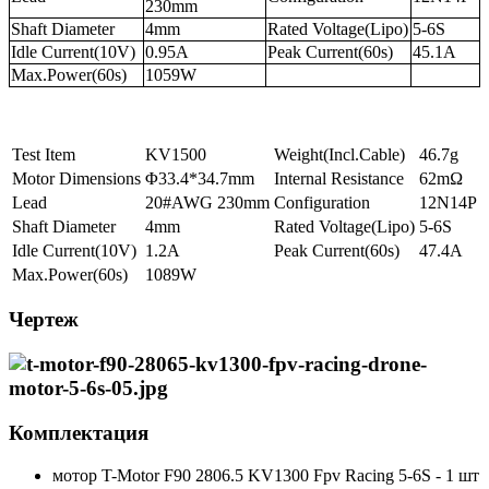
230mm
Shaft Diameter
4mm
Rated Voltage(Lipo)
5-6S
Idle Current(10V)
0.95A
Peak Current(60s)
45.1A
Max.Power(60s)
1059W
Test Item
KV1500
Weight(Incl.Cable)
46.7g
Motor Dimensions
Φ33.4*34.7mm
Internal Resistance
62mΩ
Lead
20#AWG 230mm
Configuration
12N14P
Shaft Diameter
4mm
Rated Voltage(Lipo)
5-6S
Idle Current(10V)
1.2A
Peak Current(60s)
47.4A
Max.Power(60s)
1089W
Чертеж
Комплектация
мотор T-Motor F90 2806.5 KV1300 Fpv Racing 5-6S - 1 шт