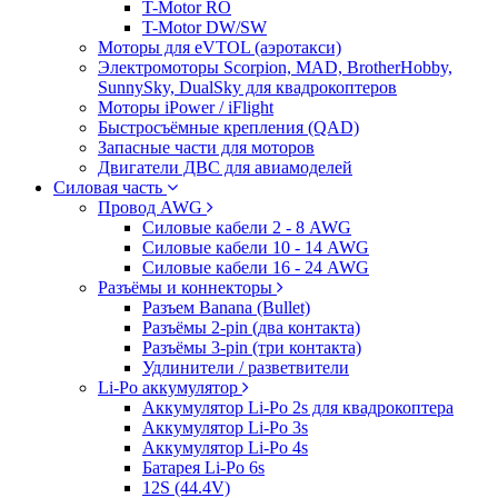
T-Motor RO
T-Motor DW/SW
Моторы для eVTOL (аэротакси)
Электромоторы Scorpion, MAD, BrotherHobby,
SunnySky, DualSky для квадрокоптеров
Моторы iPower / iFlight
Быстросъёмные крепления (QAD)
Запасные части для моторов
Двигатели ДВС для авиамоделей
Силовая часть
Провод AWG
Силовые кабели 2 - 8 AWG
Силовые кабели 10 - 14 AWG
Силовые кабели 16 - 24 AWG
Разъёмы и коннекторы
Разъем Banana (Bullet)
Разъёмы 2-pin (два контакта)
Разъёмы 3-pin (три контакта)
Удлинители / разветвители
Li-Po аккумулятор
Аккумулятор Li-Po 2s для квадрокоптера
Аккумулятор Li-Po 3s
Аккумулятор Li-Po 4s
Батарея Li-Po 6s
12S (44.4V)