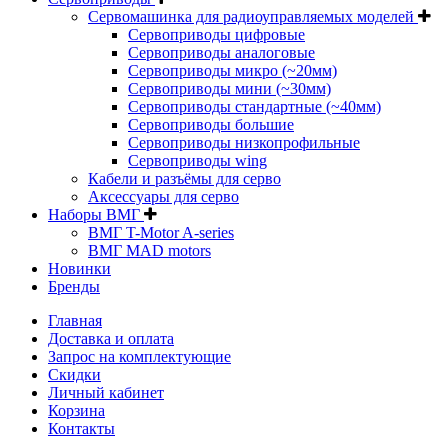
Сервомашинка для радиоуправляемых моделей
Сервоприводы цифровые
Сервоприводы аналоговые
Сервоприводы микро (~20мм)
Сервоприводы мини (~30мм)
Сервоприводы стандартные (~40мм)
Сервоприводы большие
Сервоприводы низкопрофильные
Сервоприводы wing
Кабели и разъёмы для серво
Аксессуары для серво
Наборы ВМГ
ВМГ T-Motor A-series
ВМГ MAD motors
Новинки
Бренды
Главная
Доставка и оплата
Запрос на комплектующие
Скидки
Личный кабинет
Корзина
Контакты