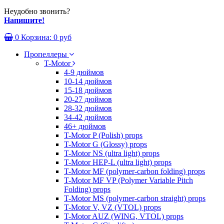
Неудобно звонить?
Напишите!
0
Корзина:
0 руб
Пропеллеры
T-Motor
4-9 дюймов
10-14 дюймов
15-18 дюймов
20-27 дюймов
28-32 дюймов
34-42 дюймов
46+ дюймов
T-Motor P (Polish) props
T-Motor G (Glossy) props
T-Motor NS (ultra light) props
T-Motor HEP-L (ultra light) props
T-Motor MF (polymer-carbon folding) props
T-Motor MF VP (Polymer Variable Pitch
Folding) props
T-Motor MS (polymer-carbon straight) props
T-Motor V, VZ (VTOL) props
T-Motor AUZ (WING, VTOL) props