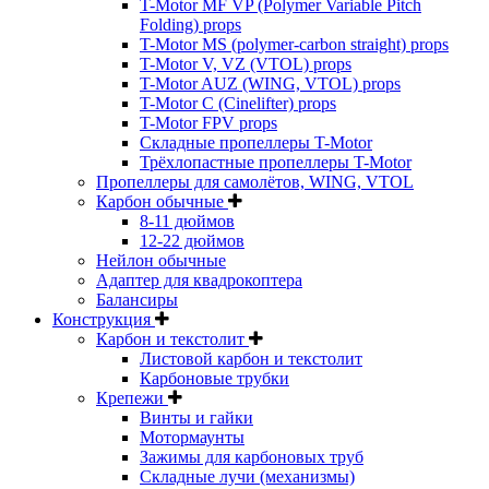
T-Motor MF VP (Polymer Variable Pitch
Folding) props
T-Motor MS (polymer-carbon straight) props
T-Motor V, VZ (VTOL) props
T-Motor AUZ (WING, VTOL) props
T-Motor C (Cinelifter) props
T-Motor FPV props
Складные пропеллеры T-Motor
Трёхлопастные пропеллеры T-Motor
Пропеллеры для самолётов, WING, VTOL
Карбон обычные
8-11 дюймов
12-22 дюймов
Нейлон обычные
Адаптер для квадрокоптера
Балансиры
Конструкция
Карбон и текстолит
Листовой карбон и текстолит
Карбоновые трубки
Крепежи
Винты и гайки
Мотормаунты
Зажимы для карбоновых труб
Складные лучи (механизмы)