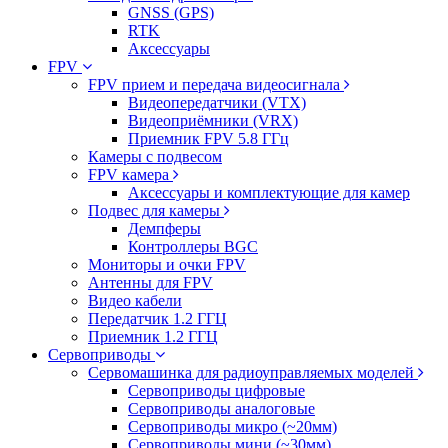
GNSS (GPS)
RTK
Аксессуары
FPV
FPV прием и передача видеосигнала
Видеопередатчики (VTX)
Видеоприёмники (VRX)
Приемник FPV 5.8 ГГц
Камеры с подвесом
FPV камера
Аксессуары и комплектующие для камер
Подвес для камеры
Демпферы
Контроллеры BGC
Мониторы и очки FPV
Антенны для FPV
Видео кабели
Передатчик 1.2 ГГЦ
Приемник 1.2 ГГЦ
Сервоприводы
Сервомашинка для радиоуправляемых моделей
Сервоприводы цифровые
Сервоприводы аналоговые
Сервоприводы микро (~20мм)
Сервоприводы мини (~30мм)