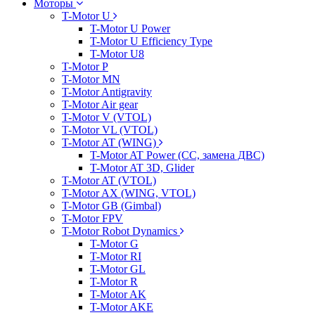
Моторы
T-Motor U
T-Motor U Power
T-Motor U Efficiency Type
T-Motor U8
T-Motor P
T-Motor MN
T-Motor Antigravity
T-Motor Air gear
T-Motor V (VTOL)
T-Motor VL (VTOL)
T-Motor AT (WING)
T-Motor AT Power (CC, замена ДВС)
T-Motor AT 3D, Glider
T-Motor AT (VTOL)
T-Motor AX (WING, VTOL)
T-Motor GB (Gimbal)
T-Motor FPV
T-Motor Robot Dynamics
T-Motor G
T-Motor RI
T-Motor GL
T-Motor R
T-Motor AK
T-Motor AKE