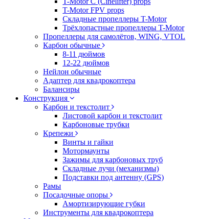
T-Motor C (Cinelifter) props
T-Motor FPV props
Складные пропеллеры T-Motor
Трёхлопастные пропеллеры T-Motor
Пропеллеры для самолётов, WING, VTOL
Карбон обычные
8-11 дюймов
12-22 дюймов
Нейлон обычные
Адаптер для квадрокоптера
Балансиры
Конструкция
Карбон и текстолит
Листовой карбон и текстолит
Карбоновые трубки
Крепежи
Винты и гайки
Мотормаунты
Зажимы для карбоновых труб
Складные лучи (механизмы)
Подставки под антенну (GPS)
Рамы
Посадочные опоры
Амортизирующие губки
Инструменты для квадрокоптера