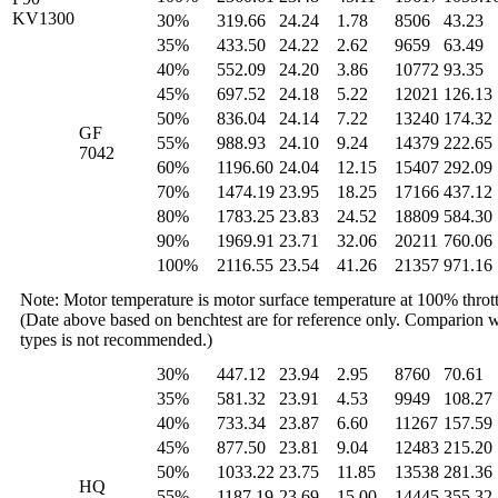
KV1300
30%
319.66
24.24
1.78
8506
43.23
35%
433.50
24.22
2.62
9659
63.49
40%
552.09
24.20
3.86
10772
93.35
45%
697.52
24.18
5.22
12021
126.13
50%
836.04
24.14
7.22
13240
174.32
GF
55%
988.93
24.10
9.24
14379
222.65
7042
60%
1196.60
24.04
12.15
15407
292.09
70%
1474.19
23.95
18.25
17166
437.12
80%
1783.25
23.83
24.52
18809
584.30
90%
1969.91
23.71
32.06
20211
760.06
100%
2116.55
23.54
41.26
21357
971.16
Note: Motor temperature is motor surface temperature
at
100% thrott
(Date above based on benchtest are for reference only. Comparion wi
types is not recommended.)
30%
447.12
23.94
2.95
8760
70.61
35%
581.32
23.91
4.53
9949
108.27
40%
733.34
23.87
6.60
11267
157.59
45%
877.50
23.81
9.04
12483
215.20
50%
1033.22
23.75
11.85
13538
281.36
HQ
55%
1187.19
23.69
15.00
14445
355.32