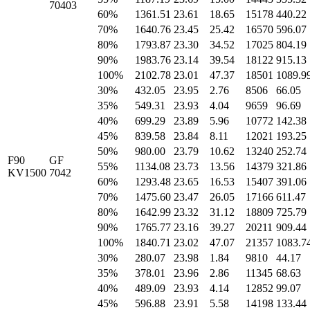
70403
60%
1361.51
23.61
18.65
15178
440.22
70%
1640.76
23.45
25.42
16570
596.07
80%
1793.87
23.30
34.52
17025
804.19
90%
1983.76
23.14
39.54
18122
915.13
100%
2102.78
23.01
47.37
18501
1089.9
30%
432.05
23.95
2.76
8506
66.05
35%
549.31
23.93
4.04
9659
96.69
40%
699.29
23.89
5.96
10772
142.38
45%
839.58
23.84
8.11
12021
193.25
50%
980.00
23.79
10.62
13240
252.74
F90
GF
55%
1134.08
23.73
13.56
14379
321.86
KV1500
7042
60%
1293.48
23.65
16.53
15407
391.06
70%
1475.60
23.47
26.05
17166
611.47
80%
1642.99
23.32
31.12
18809
725.79
90%
1765.77
23.16
39.27
20211
909.44
100%
1840.71
23.02
47.07
21357
1083.7
30%
280.07
23.98
1.84
9810
44.17
35%
378.01
23.96
2.86
11345
68.63
40%
489.09
23.93
4.14
12852
99.07
45%
596.88
23.91
5.58
14198
133.44