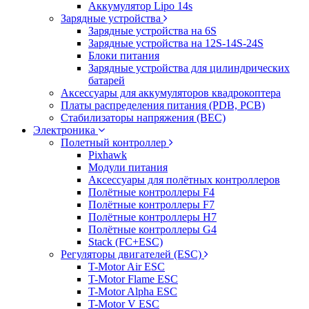
Аккумулятор Lipo 14s
Зарядные устройства
Зарядные устройства на 6S
Зарядные устройства на 12S-14S-24S
Блоки питания
Зарядные устройства для цилиндрических
батарей
Аксессуары для аккумуляторов квадрокоптера
Платы распределения питания (PDB, PCB)
Стабилизаторы напряжения (BEC)
Электроника
Полетный контроллер
Pixhawk
Модули питания
Аксессуары для полётных контроллеров
Полётные контроллеры F4
Полётные контроллеры F7
Полётные контроллеры H7
Полётные контроллеры G4
Stack (FC+ESC)
Регуляторы двигателей (ESC)
T-Motor Air ESC
T-Motor Flame ESC
T-Motor Alpha ESC
T-Motor V ESC