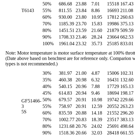
50%
686.68
23.88
7.01
15518
167.43
T6143
55%
811.55
23.84
8.86
16693
211.08
60%
930.00
23.80
10.95
17812
260.63
70%
1185.39
23.70
15.83
19986
375.13
80%
1451.51
23.59
21.60
21879
509.59
90%
1708.33
23.46
28.24
23664
662.53
100%
1961.04
23.32
35.73
25185
833.01
Note: Motor temperature is motor surface temperature
at
100% thrott
(Date above based on benchtest are for reference only. Comparion wi
types is not recommended.)
30%
381.97
21.00
4.87
15006
102.31
35%
460.38
20.98
6.32
16431
132.60
40%
540.15
20.96
7.88
17729
165.13
45%
614.83
20.94
9.46
18694
198.17
50%
679.57
20.91
10.98
19742
229.66
GF51466-
3
55%
758.97
20.91
12.59
20552
263.23
5S
60%
835.59
20.88
14.18
21552
296.20
70%
1002.77
20.83
18.39
23517
383.13
80%
1231.68
20.76
24.02
25691
498.64
90%
1518.36
20.66
32.03
28418
661.55