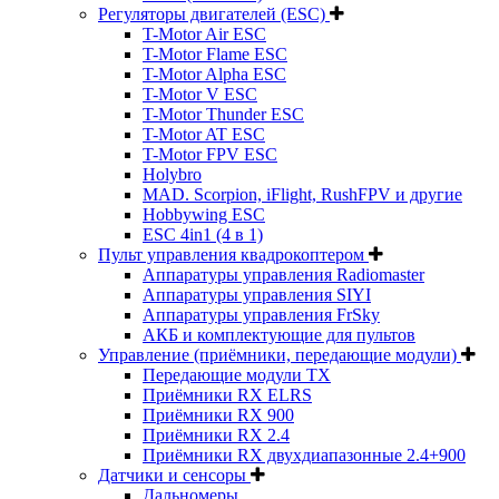
Регуляторы двигателей (ESC)
T-Motor Air ESC
T-Motor Flame ESC
T-Motor Alpha ESC
T-Motor V ESC
T-Motor Thunder ESC
T-Motor AT ESC
T-Motor FPV ESC
Holybro
MAD. Scorpion, iFlight, RushFPV и другие
Hobbywing ESC
ESC 4in1 (4 в 1)
Пульт управления квадрокоптером
Аппаратуры управления Radiomaster
Аппаратуры управления SIYI
Аппаратуры управления FrSky
АКБ и комплектующие для пультов
Управление (приёмники, передающие модули)
Передающие модули TX
Приёмники RX ELRS
Приёмники RX 900
Приёмники RX 2.4
Приёмники RX двухдиапазонные 2.4+900
Датчики и сенсоры
Дальномеры