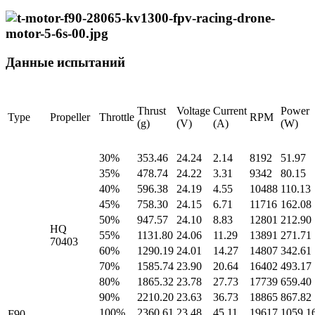
Данные испытаний
Thrust
Voltage
Current
Power
Type
Propeller
Throttle
RPM
(g)
(V)
(A)
(W)
30%
353.46
24.24
2.14
8192
51.97
35%
478.74
24.22
3.31
9342
80.15
40%
596.38
24.19
4.55
10488
110.13
45%
758.30
24.15
6.71
11716
162.08
50%
947.57
24.10
8.83
12801
212.90
HQ
55%
1131.80
24.06
11.29
13891
271.71
70403
60%
1290.19
24.01
14.27
14807
342.61
70%
1585.74
23.90
20.64
16402
493.17
80%
1865.32
23.78
27.73
17739
659.40
90%
2210.20
23.63
36.73
18865
867.82
100%
2360.61
23.48
45.11
19617
1059.1
F90