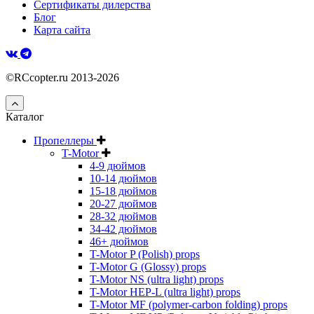
Сертификаты дилерства
Блог
Карта сайта
©RCcopter.ru 2013-2026
Каталог
Пропеллеры
T-Motor
4-9 дюймов
10-14 дюймов
15-18 дюймов
20-27 дюймов
28-32 дюймов
34-42 дюймов
46+ дюймов
T-Motor P (Polish) props
T-Motor G (Glossy) props
T-Motor NS (ultra light) props
T-Motor HEP-L (ultra light) props
T-Motor MF (polymer-carbon folding) props