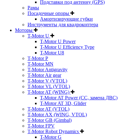
Подставки под антенну (GPS)
Рамы
Посадочные опоры
Амортизирующие губки
Инструменты для квадрокоптера
Моторы
T-Motor U
T-Motor U Power
T-Motor U Efficiency Type
T-Motor U8
T-Motor P
T-Motor MN
T-Motor Antigravity
T-Motor Air gear
T-Motor V (VTOL)
T-Motor VL (VTOL)
T-Motor AT (WING)
T-Motor AT Power (CC, замена ДВС)
T-Motor AT 3D, Glider
T-Motor AT (VTOL)
T-Motor AX (WING, VTOL)
T-Motor GB (Gimbal)
T-Motor FPV
T-Motor Robot Dynamics
T-Motor G