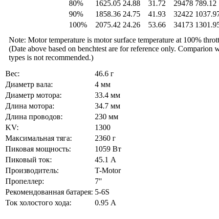
80%
1625.05
24.88
31.72
29478
789.12
90%
1858.36
24.75
41.93
32422
1037.9
100%
2075.42
24.26
53.66
34173
1301.9
Note: Motor temperature is motor surface temperature
at
100% thrott
(Date above based on benchtest are for reference only. Comparion wi
types is not recommended.)
Вес:
46.6 г
Диаметр вала:
4 мм
Диаметр мотора:
33.4 мм
Длина мотора:
34.7 мм
Длина проводов:
230 мм
KV:
1300
Максимальная тяга:
2360 г
Пиковая мощность:
1059 Вт
Пиковый ток:
45.1 А
Производитель:
T-Motor
Пропеллер:
7"
Рекомендованная батарея:
5-6S
Ток холостого хода:
0.95 А