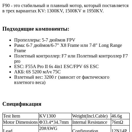
F90 - это стабильный и плавный мотор, который поставляется
в трех вариантах KV: 1300KV, 1500KV и 1950KV.
Подходящие компоненты:
Пропеллеры: 5-7 дюймов FPV
Рама: 6-7 дюймов/6-7" X8 Frame или 7-8" Long Range
Frame
Полетный контроллер: F7 или Полетный контроллер F7
pro
ESC: F55A Pro II 6s 4in1 ESC/FPV 6S ESC
АКБ: 6S 5200 мАч 75C
Взлетный вес: 3200 г (зависит от фактического
взлетного веса)
Спецификация
Test Item
KV1300
Weight(Incl.Cable)
46.6g
Motor Dimensions
Φ33.4*34.7mm
Internal Resistance
76mΩ
20#AWG
Lead
Configuration
12N14P