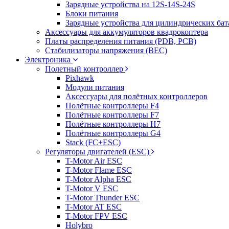
Зарядные устройства на 12S-14S-24S
Блоки питания
Зарядные устройства для цилиндрических бат
Аксессуары для аккумуляторов квадрокоптера
Платы распределения питания (PDB, PCB)
Стабилизаторы напряжения (BEC)
Электроника
Полетный контроллер
Pixhawk
Модули питания
Аксессуары для полётных контроллеров
Полётные контроллеры F4
Полётные контроллеры F7
Полётные контроллеры H7
Полётные контроллеры G4
Stack (FC+ESC)
Регуляторы двигателей (ESC)
T-Motor Air ESC
T-Motor Flame ESC
T-Motor Alpha ESC
T-Motor V ESC
T-Motor Thunder ESC
T-Motor AT ESC
T-Motor FPV ESC
Holybro