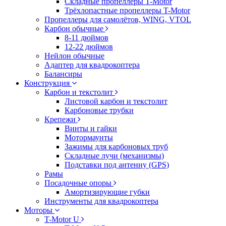
Складные пропеллеры T-Motor
Трёхлопастные пропеллеры T-Motor
Пропеллеры для самолётов, WING, VTOL
Карбон обычные
8-11 дюймов
12-22 дюймов
Нейлон обычные
Адаптер для квадрокоптера
Балансиры
Конструкция
Карбон и текстолит
Листовой карбон и текстолит
Карбоновые трубки
Крепежи
Винты и гайки
Мотормаунты
Зажимы для карбоновых труб
Складные лучи (механизмы)
Подставки под антенну (GPS)
Рамы
Посадочные опоры
Амортизирующие губки
Инструменты для квадрокоптера
Моторы
T-Motor U