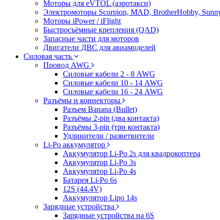
Моторы для eVTOL (аэротакси)
Электромоторы Scorpion, MAD, BrotherHobby, Sunny
Моторы iPower / iFlight
Быстросъёмные крепления (QAD)
Запасные части для моторов
Двигатели ДВС для авиамоделей
Силовая часть
Провод AWG
Силовые кабели 2 - 8 AWG
Силовые кабели 10 - 14 AWG
Силовые кабели 16 - 24 AWG
Разъёмы и коннекторы
Разъем Banana (Bullet)
Разъёмы 2-pin (два контакта)
Разъёмы 3-pin (три контакта)
Удлинители / разветвители
Li-Po аккумулятор
Аккумулятор Li-Po 2s для квадрокоптера
Аккумулятор Li-Po 3s
Аккумулятор Li-Po 4s
Батарея Li-Po 6s
12S (44.4V)
Аккумулятор Lipo 14s
Зарядные устройства
Зарядные устройства на 6S