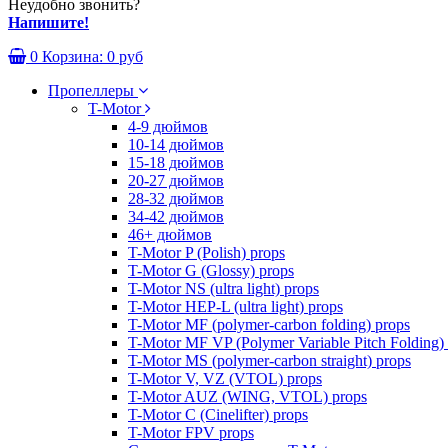
Неудобно звонить?
Напишите!
0
Корзина:
0 руб
Пропеллеры
T-Motor
4-9 дюймов
10-14 дюймов
15-18 дюймов
20-27 дюймов
28-32 дюймов
34-42 дюймов
46+ дюймов
T-Motor P (Polish) props
T-Motor G (Glossy) props
T-Motor NS (ultra light) props
T-Motor HEP-L (ultra light) props
T-Motor MF (polymer-carbon folding) props
T-Motor MF VP (Polymer Variable Pitch Folding)
T-Motor MS (polymer-carbon straight) props
T-Motor V, VZ (VTOL) props
T-Motor AUZ (WING, VTOL) props
T-Motor C (Cinelifter) props
T-Motor FPV props