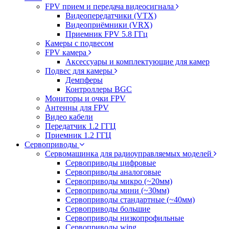
FPV прием и передача видеосигнала
Видеопередатчики (VTX)
Видеоприёмники (VRX)
Приемник FPV 5.8 ГГц
Камеры с подвесом
FPV камера
Аксессуары и комплектующие для камер
Подвес для камеры
Демпферы
Контроллеры BGC
Мониторы и очки FPV
Антенны для FPV
Видео кабели
Передатчик 1.2 ГГЦ
Приемник 1.2 ГГЦ
Сервоприводы
Сервомашинка для радиоуправляемых моделей
Сервоприводы цифровые
Сервоприводы аналоговые
Сервоприводы микро (~20мм)
Сервоприводы мини (~30мм)
Сервоприводы стандартные (~40мм)
Сервоприводы большие
Сервоприводы низкопрофильные
Сервоприводы wing