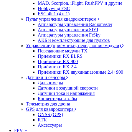
MAD. Scorpion, iFlight, RushFPV и другие
Hobbywing ESC
ESC 4in1 (4 в 1)
Пульт управления квадрокоптером
Аппаратуры управления Radiomaster
Аппаратуры управления SIYI
Аппаратуры управления FrSky
АКБ и комплектующие для пультов
Управление (приёмники, передающие модули)
Передающие модули TX
Приёмники RX ELRS
Приёмники RX 900
Приёмники RX 2.4
Приёмники RX двухдиапазонные 2.4+900
Датчики и сенсоры
Дальномеры
Датчики воздушной скорости
Датчики тока и напряжения
Конвертеры и хабы
Телеметрия для дрона
GPS для квадрокоптера
GNSS (GPS)
RTK
Аксессуары
FPV