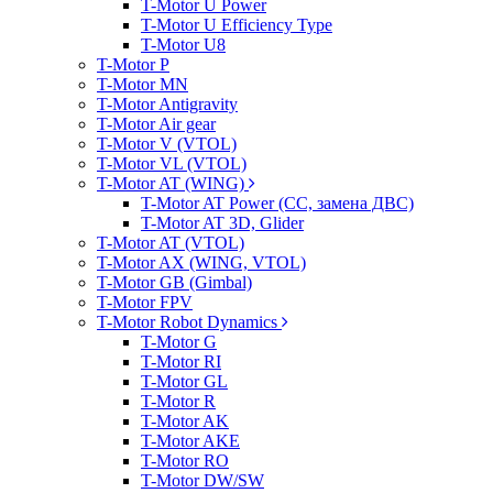
T-Motor U Power
T-Motor U Efficiency Type
T-Motor U8
T-Motor P
T-Motor MN
T-Motor Antigravity
T-Motor Air gear
T-Motor V (VTOL)
T-Motor VL (VTOL)
T-Motor AT (WING)
T-Motor AT Power (CC, замена ДВС)
T-Motor AT 3D, Glider
T-Motor AT (VTOL)
T-Motor AX (WING, VTOL)
T-Motor GB (Gimbal)
T-Motor FPV
T-Motor Robot Dynamics
T-Motor G
T-Motor RI
T-Motor GL
T-Motor R
T-Motor AK
T-Motor AKE
T-Motor RO
T-Motor DW/SW