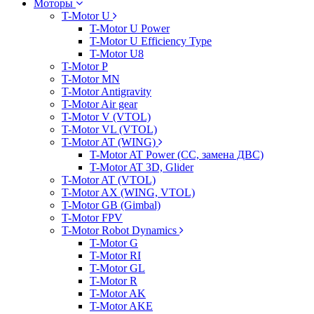
Моторы
T-Motor U
T-Motor U Power
T-Motor U Efficiency Type
T-Motor U8
T-Motor P
T-Motor MN
T-Motor Antigravity
T-Motor Air gear
T-Motor V (VTOL)
T-Motor VL (VTOL)
T-Motor AT (WING)
T-Motor AT Power (CC, замена ДВС)
T-Motor AT 3D, Glider
T-Motor AT (VTOL)
T-Motor AX (WING, VTOL)
T-Motor GB (Gimbal)
T-Motor FPV
T-Motor Robot Dynamics
T-Motor G
T-Motor RI
T-Motor GL
T-Motor R
T-Motor AK
T-Motor AKE