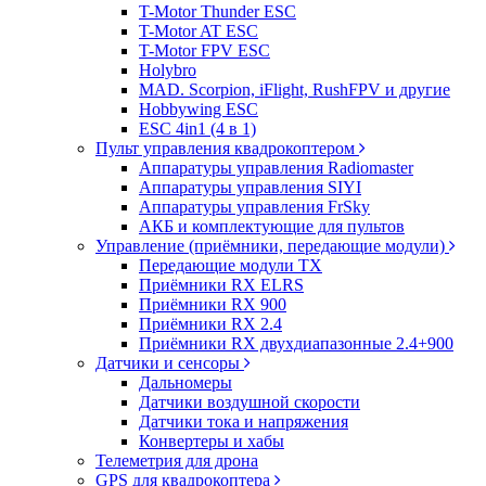
T-Motor Thunder ESC
T-Motor AT ESC
T-Motor FPV ESC
Holybro
MAD. Scorpion, iFlight, RushFPV и другие
Hobbywing ESC
ESC 4in1 (4 в 1)
Пульт управления квадрокоптером
Аппаратуры управления Radiomaster
Аппаратуры управления SIYI
Аппаратуры управления FrSky
АКБ и комплектующие для пультов
Управление (приёмники, передающие модули)
Передающие модули TX
Приёмники RX ELRS
Приёмники RX 900
Приёмники RX 2.4
Приёмники RX двухдиапазонные 2.4+900
Датчики и сенсоры
Дальномеры
Датчики воздушной скорости
Датчики тока и напряжения
Конвертеры и хабы
Телеметрия для дрона
GPS для квадрокоптера