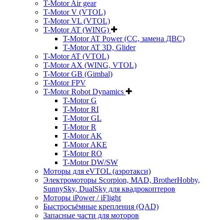
T-Motor Air gear
T-Motor V (VTOL)
T-Motor VL (VTOL)
T-Motor AT (WING)
T-Motor AT Power (CC, замена ДВС)
T-Motor AT 3D, Glider
T-Motor AT (VTOL)
T-Motor AX (WING, VTOL)
T-Motor GB (Gimbal)
T-Motor FPV
T-Motor Robot Dynamics
T-Motor G
T-Motor RI
T-Motor GL
T-Motor R
T-Motor AK
T-Motor AKE
T-Motor RO
T-Motor DW/SW
Моторы для eVTOL (аэротакси)
Электромоторы Scorpion, MAD, BrotherHobby,
SunnySky, DualSky для квадрокоптеров
Моторы iPower / iFlight
Быстросъёмные крепления (QAD)
Запасные части для моторов