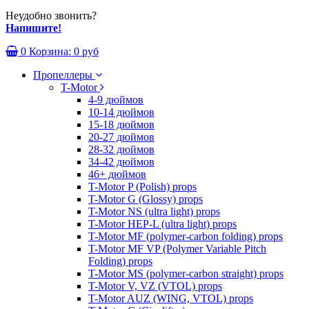
Неудобно звонить?
Напишите!
0
Корзина:
0 руб
Пропеллеры
T-Motor
4-9 дюймов
10-14 дюймов
15-18 дюймов
20-27 дюймов
28-32 дюймов
34-42 дюймов
46+ дюймов
T-Motor P (Polish) props
T-Motor G (Glossy) props
T-Motor NS (ultra light) props
T-Motor HEP-L (ultra light) props
T-Motor MF (polymer-carbon folding) props
T-Motor MF VP (Polymer Variable Pitch
Folding) props
T-Motor MS (polymer-carbon straight) props
T-Motor V, VZ (VTOL) props
T-Motor AUZ (WING, VTOL) props