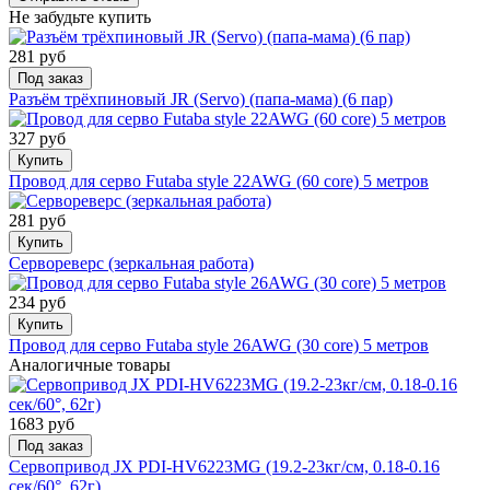
Не забудьте купить
281 руб
Под заказ
Разъём трёхпиновый JR (Servo) (папа-мама) (6 пар)
327 руб
Купить
Провод для серво Futaba style 22AWG (60 core) 5 метров
281 руб
Купить
Сервореверс (зеркальная работа)
234 руб
Купить
Провод для серво Futaba style 26AWG (30 core) 5 метров
Аналогичные товары
1683 руб
Под заказ
Сервопривод JX PDI-HV6223MG (19.2-23кг/см, 0.18-0.16
сек/60°, 62г)