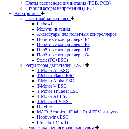
Платы распределения питания (PDB, PCB)
Стабилизаторы напряжения (BEC)
Электроника
Полетный контроллер
Pixhawk
Модули питания
Аксессуары для полётных контроллеров
Полётные контроллеры F4
Полётные контроллеры F7
Полётные контроллеры H7
Полётные контроллеры G4
Stack (FC+ESC)
Регуляторы двигателей (ESC)
T-Motor Air ESC
T-Motor Flame ESC
T-Motor Alpha ESC
T-Motor V ESC
T-Motor Thunder ESC
T-Motor AT ESC
T-Motor FPV ESC
Holybro
MAD. Scorpion, iFlight, RushFPV и другие
Hobbywing ESC
ESC 4in1 (4 в 1)
Пульт управления квадрокоптером