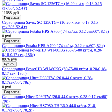
11688 руб
Под заказ
Сервопривод Savox SC-1256TG+ (16-20 кг/см, 0.18-0.15
сек/60°, 52.4 г)
0 руб
Под заказ
Сервопривод Futaba HPS-A700 ( 74 кг/см, 0.12 сек/60°, 82 г)
8976 руб
Купить
Сервопривод PowerHD WH-80KG (60-75-80 кг/см, 0.20-0,18-
0.17 сек, 186г)
0 руб
Под заказ
Сервопривод Hitec D980TW (26.0-44.0 кг/см, 0.28-0.17сек/60°,
79г.)