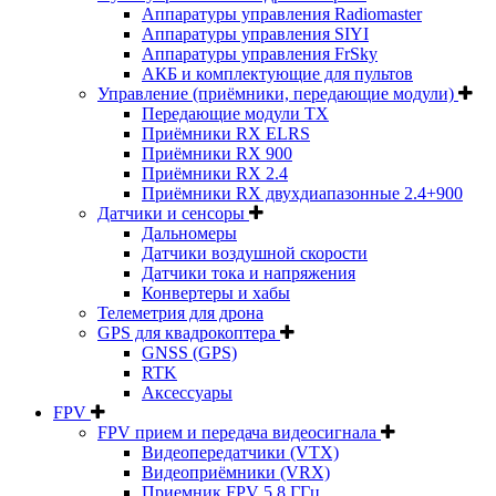
Аппаратуры управления Radiomaster
Аппаратуры управления SIYI
Аппаратуры управления FrSky
АКБ и комплектующие для пультов
Управление (приёмники, передающие модули)
Передающие модули TX
Приёмники RX ELRS
Приёмники RX 900
Приёмники RX 2.4
Приёмники RX двухдиапазонные 2.4+900
Датчики и сенсоры
Дальномеры
Датчики воздушной скорости
Датчики тока и напряжения
Конвертеры и хабы
Телеметрия для дрона
GPS для квадрокоптера
GNSS (GPS)
RTK
Аксессуары
FPV
FPV прием и передача видеосигнала
Видеопередатчики (VTX)
Видеоприёмники (VRX)
Приемник FPV 5.8 ГГц