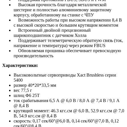
Высокая прочность благодаря металлической
шестерне и полностью алюминиевому защитному
корпусу, обработанному на станке с ЧПУ
Возможность работы при высоком напряжении 8,4 В
с высокой скоростью и большим крутящим моментом
Встроенный двойной прецизионный
шарикоподшипник с датчиком Холла
Поддерживает телеметрическую обратную связь (ток,
напряжение и температура) через режим FBUS
Обновляемая прошивка обеспечивает превосходную
производительность
Характеристики:
Высоковольтные сервоприводы Xact Brushless серии
5400
размер 40*20*33,5 мм
вес 77,5 г
шлиц Φ6 25T
ток срабатывания 6,5 А @ 6,0 В / 8,0 А @ 7,4 В / 9,1 А
@ 8,4 В
крутящий момент: 46.3 кгс.см @ 6,0 В, 52.9 кгс.см @ 7,0
В, 54.9 кгс.см @ 8,4 В
скорость: 0,17 сек/60°@6,0 В, 0,14 сек/60°@7,0 В, 0,12
сек/60°@8,4 В