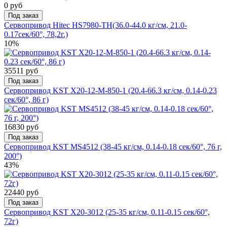
0 руб
Под заказ
Сервопривод Hitec HS7980-TH(36.0-44.0 кг/см, 21.0-
0.17сек/60°, 78,2г.)
10%
35511 руб
Под заказ
Сервопривод KST X20-12-M-850-1 (20.4-66.3 кг/см, 0.14-0.23
сек/60°, 86 г)
16830 руб
Под заказ
Сервопривод KST MS4512 (38-45 кг/см, 0.14-0.18 сек/60°, 76 г,
200°)
43%
22440 руб
Под заказ
Сервопривод KST X20-3012 (25-35 кг/см, 0.11-0.15 сек/60°,
72г)