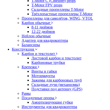
T-Motor C (Cinelifter) props
T-Motor FPV props
Складные пропеллеры T-Motor
Трёхлопастные пропеллеры T-Motor
Пропеллеры для самолётов, WING, VTOL
Карбон обычные
8-11 дюймов
12-22 дюймов
Нейлон обычные
Адаптер для квадрокоптера
Балансиры
Конструкция
Карбон и текстолит
Листовой карбон и текстолит
Карбоновые трубки
Крепежи
Винты и гайки
Мотормаунты
Зажимы для карбоновых труб
Складные лучи (механизмы)
Подставки под антенну (GPS)
Рамы
Посадочные опоры
Амортизирующие губки
Инструменты для квадрокоптера