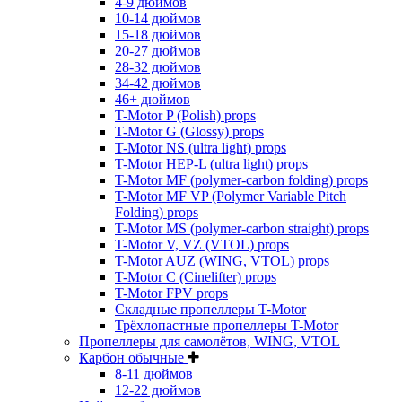
4-9 дюймов
10-14 дюймов
15-18 дюймов
20-27 дюймов
28-32 дюймов
34-42 дюймов
46+ дюймов
T-Motor P (Polish) props
T-Motor G (Glossy) props
T-Motor NS (ultra light) props
T-Motor HEP-L (ultra light) props
T-Motor MF (polymer-carbon folding) props
T-Motor MF VP (Polymer Variable Pitch
Folding) props
T-Motor MS (polymer-carbon straight) props
T-Motor V, VZ (VTOL) props
T-Motor AUZ (WING, VTOL) props
T-Motor C (Cinelifter) props
T-Motor FPV props
Складные пропеллеры T-Motor
Трёхлопастные пропеллеры T-Motor
Пропеллеры для самолётов, WING, VTOL
Карбон обычные
8-11 дюймов
12-22 дюймов