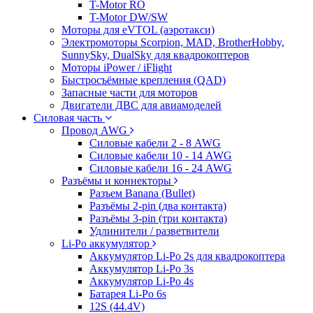
T-Motor RO
T-Motor DW/SW
Моторы для eVTOL (аэротакси)
Электромоторы Scorpion, MAD, BrotherHobby,
SunnySky, DualSky для квадрокоптеров
Моторы iPower / iFlight
Быстросъёмные крепления (QAD)
Запасные части для моторов
Двигатели ДВС для авиамоделей
Силовая часть
Провод AWG
Силовые кабели 2 - 8 AWG
Силовые кабели 10 - 14 AWG
Силовые кабели 16 - 24 AWG
Разъёмы и коннекторы
Разъем Banana (Bullet)
Разъёмы 2-pin (два контакта)
Разъёмы 3-pin (три контакта)
Удлинители / разветвители
Li-Po аккумулятор
Аккумулятор Li-Po 2s для квадрокоптера
Аккумулятор Li-Po 3s
Аккумулятор Li-Po 4s
Батарея Li-Po 6s
12S (44.4V)