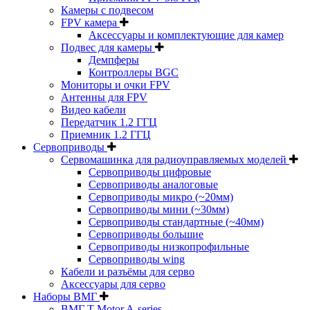
Камеры с подвесом
FPV камера
Аксессуары и комплектующие для камер
Подвес для камеры
Демпферы
Контроллеры BGC
Мониторы и очки FPV
Антенны для FPV
Видео кабели
Передатчик 1.2 ГГЦ
Приемник 1.2 ГГЦ
Сервоприводы
Сервомашинка для радиоуправляемых моделей
Сервоприводы цифровые
Сервоприводы аналоговые
Сервоприводы микро (~20мм)
Сервоприводы мини (~30мм)
Сервоприводы стандартные (~40мм)
Сервоприводы большие
Сервоприводы низкопрофильные
Сервоприводы wing
Кабели и разъёмы для серво
Аксессуары для серво
Наборы ВМГ
ВМГ T-Motor A-series