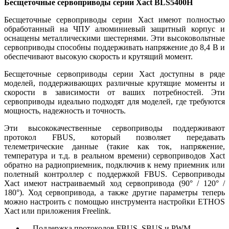
Бесщеточные сервоприводы серии Xact BLS5400H
Бесщеточные сервоприводы серии Xact имеют полностью
обработанный на ЧПУ алюминиевый защитный корпус и
оснащены металлическими шестернями. Эти высоковольтные
сервоприводы способны поддерживать напряжение до 8,4 В и
обеспечивают высокую скорость и крутящий момент.
Бесщеточные сервоприводы серии Xact доступны в ряде
моделей, поддерживающих различные крутящие моменты и
скорости в зависимости от ваших потребностей. Эти
сервоприводы идеально подходят для моделей, где требуются
мощность, надежность и точность.
Эти высококачественные сервоприводы поддерживают
протокол FBUS, который позволяет передавать
телеметрические данные (такие как ток, напряжение,
температура и т.д. в реальном времени) сервоприводов Xact
обратно на радиоприемник, подключив к нему приемник или
полетный контроллер с поддержкой FBUS. Сервоприводы
Xact имеют настраиваемый ход сервопривода (90° / 120° /
180°). Ход сервопривода, а также другие параметры теперь
можно настроить с помощью инструмента настройки ETHOS
Xact или приложения Freelink.
Поддержка протоколов FBUS, SBUS и PWM