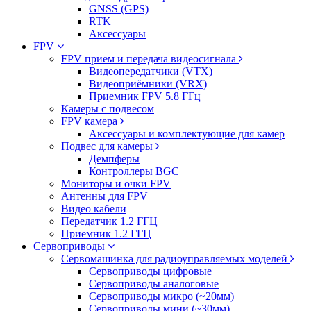
GNSS (GPS)
RTK
Аксессуары
FPV
FPV прием и передача видеосигнала
Видеопередатчики (VTX)
Видеоприёмники (VRX)
Приемник FPV 5.8 ГГц
Камеры с подвесом
FPV камера
Аксессуары и комплектующие для камер
Подвес для камеры
Демпферы
Контроллеры BGC
Мониторы и очки FPV
Антенны для FPV
Видео кабели
Передатчик 1.2 ГГЦ
Приемник 1.2 ГГЦ
Сервоприводы
Сервомашинка для радиоуправляемых моделей
Сервоприводы цифровые
Сервоприводы аналоговые
Сервоприводы микро (~20мм)
Сервоприводы мини (~30мм)