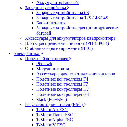
Аккумулятор Lipo 14s
Зарядные устройства
Зарядные устройства на 6S
Зарядные устройства на 12S-14S-24S
Блоки питания
Зарядные устройства для цилиндрических
батарей
Аксессуары для аккумуляторов квадрокоптера
Платы распределения питания (PDB, PCB)
Стабилизаторы напряжения (BEC)
Электроника
Полетный контроллер
Pixhawk
Модули питания
Аксессуары для полётных контроллеров
Полётные контроллеры F4
Полётные контроллеры F7
Полётные контроллеры H7
Полётные контроллеры G4
Stack (FC+ESC)
Регуляторы двигателей (ESC)
T-Motor Air ESC
T-Motor Flame ESC
T-Motor Alpha ESC
T-Motor V ESC