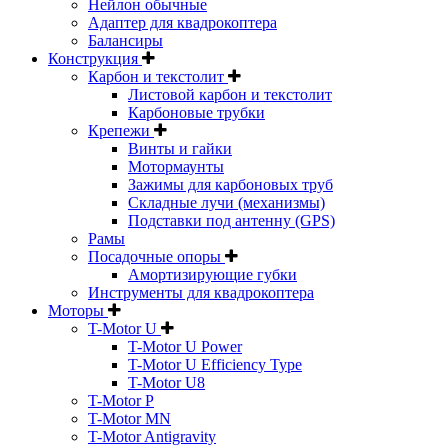
Нейлон обычные
Адаптер для квадрокоптера
Балансиры
Конструкция
Карбон и текстолит
Листовой карбон и текстолит
Карбоновые трубки
Крепежи
Винты и гайки
Мотормаунты
Зажимы для карбоновых труб
Складные лучи (механизмы)
Подставки под антенну (GPS)
Рамы
Посадочные опоры
Амортизирующие губки
Инструменты для квадрокоптера
Моторы
T-Motor U
T-Motor U Power
T-Motor U Efficiency Type
T-Motor U8
T-Motor P
T-Motor MN
T-Motor Antigravity