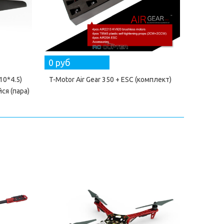
0 руб
0 руб
10*4.5)
T-Motor Air Gear 350 + ESC (комплект)
T-Mot
я (пара)