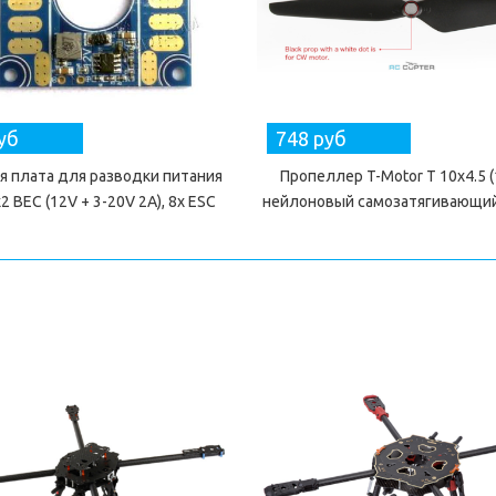
уб
748 руб
я плата для разводки питания
Пропеллер T-Motor T 10x4.5 (
2 BEC (12V + 3-20V 2A), 8x ESC
нейлоновый самозатягивающийс