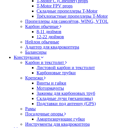
T-Motor C (Cinelifter) props
T-Motor FPV props
Складные пропеллеры T-Motor
Трёхлопастные пропеллеры T-Motor
Пропеллеры для самолётов, WING, VTOL
Карбон обычные
8-11 дюймов
12-22 дюймов
Нейлон обычные
Адаптер для квадрокоптера
Балансиры
Конструкция
Карбон и текстолит
Листовой карбон и текстолит
Карбоновые трубки
Крепежи
Винты и гайки
Мотормаунты
Зажимы для карбоновых труб
Складные лучи (механизмы)
Подставки под антенну (GPS)
Рамы
Посадочные опоры
Амортизирующие губки
Инструменты для квадрокоптера