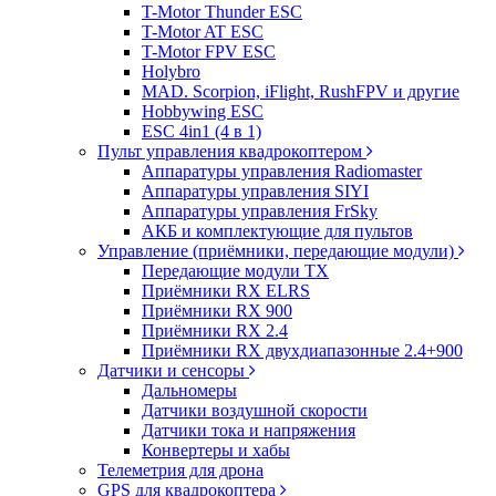
T-Motor Thunder ESC
T-Motor AT ESC
T-Motor FPV ESC
Holybro
MAD. Scorpion, iFlight, RushFPV и другие
Hobbywing ESC
ESC 4in1 (4 в 1)
Пульт управления квадрокоптером
Аппаратуры управления Radiomaster
Аппаратуры управления SIYI
Аппаратуры управления FrSky
АКБ и комплектующие для пультов
Управление (приёмники, передающие модули)
Передающие модули TX
Приёмники RX ELRS
Приёмники RX 900
Приёмники RX 2.4
Приёмники RX двухдиапазонные 2.4+900
Датчики и сенсоры
Дальномеры
Датчики воздушной скорости
Датчики тока и напряжения
Конвертеры и хабы
Телеметрия для дрона
GPS для квадрокоптера