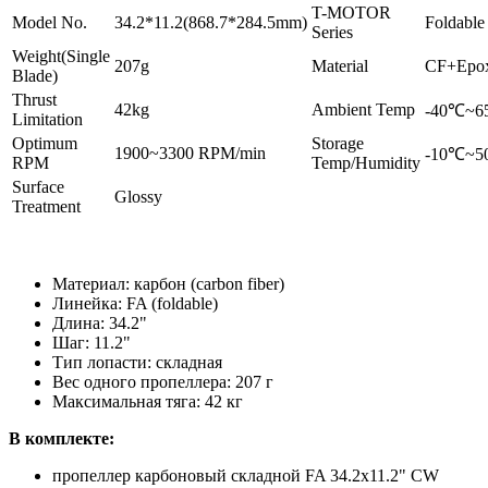
T-MOTOR
Model No.
34.2*11.2(868.7*284.5mm)
Foldable
Series
Weight(Single
207g
Material
CF+Epo
Blade)
Thrust
42kg
Ambient Temp
-40℃~
Limitation
Optimum
Storage
1900~3300 RPM/min
-10℃~5
RPM
Temp/Humidity
Surface
Glossy
Treatment
Материал: карбон (carbon fiber)
Линейка: FA (foldable)
Длина: 34.2"
Шаг: 11.2"
Тип лопасти: складная
Вес одного пропеллера: 207 г
Максимальная тяга: 42 кг
В комплекте:
пропеллер карбоновый складной FA 34.2x11.2" CW