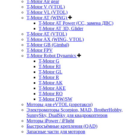
T-Motor Air gear
T-Motor V (VTOL)
T-Motor VL (VTOL)
T-Motor AT (WING)
T-Motor AT Power (CC, замена ДВС)
T-Motor AT 3D, Glider
T-Motor AT (VTOL)
T-Motor AX (WING, VTOL)
T-Motor GB (Gimbal)
T-Motor FPV
T-Motor Robot Dynamics
T-Motor G
T-Motor RI
T-Motor GL
T-Motor R
T-Motor AK
T-Motor AKE
T-Motor RO
T-Motor DW/SW
Моторы для eVTOL (аэротакси)
Электромоторы Scorpion, MAD, BrotherHobby,
SunnySky, DualSky для квадрокоптеров
Моторы iPower / iFlight
Быстросъёмные крепления (QAD)
Запасные части для моторов