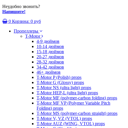
Неудобно звонить?
Напишите!
0
Корзина:
0 руб
Пропеллеры
T-Motor
4-9 дюймов
10-14 дюймов
15-18 дюймов
20-27 дюймов
28-32 дюймов
34-42 дюймов
46+ дюймов
T-Motor P (Polish) props
T-Motor G (Glossy) props
T-Motor NS (ultra light) props
T-Motor HEP-L (ultra light) props
T-Motor MF (polymer-carbon folding) props
T-Motor MF VP (Polymer Variable Pitch
Folding) props
T-Motor MS (polymer-carbon straight) props
T-Motor V, VZ (VTOL) props
T-Motor AUZ (WING, VTOL) props