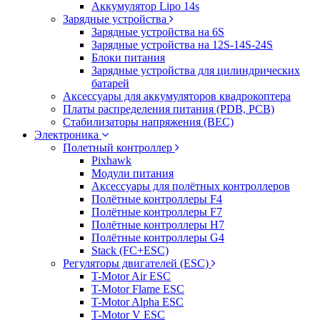
Аккумулятор Lipo 14s
Зарядные устройства
Зарядные устройства на 6S
Зарядные устройства на 12S-14S-24S
Блоки питания
Зарядные устройства для цилиндрических
батарей
Аксессуары для аккумуляторов квадрокоптера
Платы распределения питания (PDB, PCB)
Стабилизаторы напряжения (BEC)
Электроника
Полетный контроллер
Pixhawk
Модули питания
Аксессуары для полётных контроллеров
Полётные контроллеры F4
Полётные контроллеры F7
Полётные контроллеры H7
Полётные контроллеры G4
Stack (FC+ESC)
Регуляторы двигателей (ESC)
T-Motor Air ESC
T-Motor Flame ESC
T-Motor Alpha ESC
T-Motor V ESC