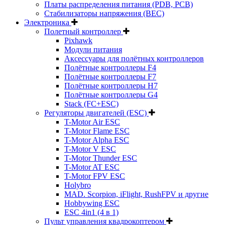
Платы распределения питания (PDB, PCB)
Стабилизаторы напряжения (BEC)
Электроника
Полетный контроллер
Pixhawk
Модули питания
Аксессуары для полётных контроллеров
Полётные контроллеры F4
Полётные контроллеры F7
Полётные контроллеры H7
Полётные контроллеры G4
Stack (FC+ESC)
Регуляторы двигателей (ESC)
T-Motor Air ESC
T-Motor Flame ESC
T-Motor Alpha ESC
T-Motor V ESC
T-Motor Thunder ESC
T-Motor AT ESC
T-Motor FPV ESC
Holybro
MAD. Scorpion, iFlight, RushFPV и другие
Hobbywing ESC
ESC 4in1 (4 в 1)
Пульт управления квадрокоптером