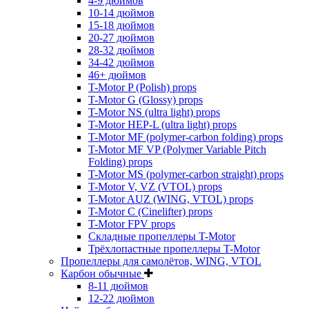
4-9 дюймов
10-14 дюймов
15-18 дюймов
20-27 дюймов
28-32 дюймов
34-42 дюймов
46+ дюймов
T-Motor P (Polish) props
T-Motor G (Glossy) props
T-Motor NS (ultra light) props
T-Motor HEP-L (ultra light) props
T-Motor MF (polymer-carbon folding) props
T-Motor MF VP (Polymer Variable Pitch
Folding) props
T-Motor MS (polymer-carbon straight) props
T-Motor V, VZ (VTOL) props
T-Motor AUZ (WING, VTOL) props
T-Motor C (Cinelifter) props
T-Motor FPV props
Складные пропеллеры T-Motor
Трёхлопастные пропеллеры T-Motor
Пропеллеры для самолётов, WING, VTOL
Карбон обычные
8-11 дюймов
12-22 дюймов