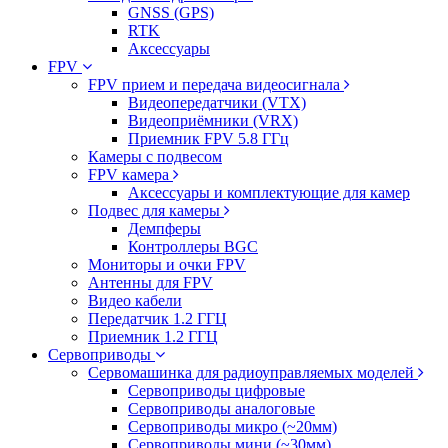
GNSS (GPS)
RTK
Аксессуары
FPV
FPV прием и передача видеосигнала
Видеопередатчики (VTX)
Видеоприёмники (VRX)
Приемник FPV 5.8 ГГц
Камеры с подвесом
FPV камера
Аксессуары и комплектующие для камер
Подвес для камеры
Демпферы
Контроллеры BGC
Мониторы и очки FPV
Антенны для FPV
Видео кабели
Передатчик 1.2 ГГЦ
Приемник 1.2 ГГЦ
Сервоприводы
Сервомашинка для радиоуправляемых моделей
Сервоприводы цифровые
Сервоприводы аналоговые
Сервоприводы микро (~20мм)
Сервоприводы мини (~30мм)