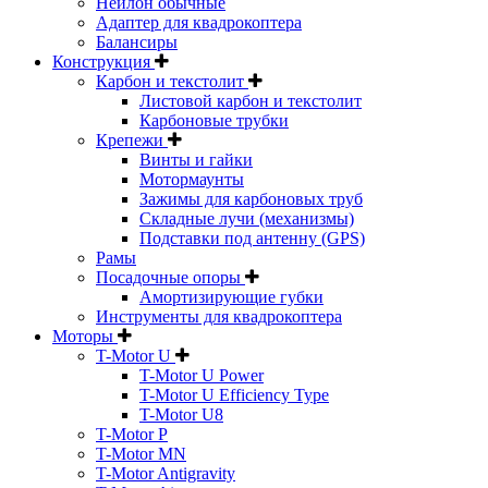
Нейлон обычные
Адаптер для квадрокоптера
Балансиры
Конструкция
Карбон и текстолит
Листовой карбон и текстолит
Карбоновые трубки
Крепежи
Винты и гайки
Мотормаунты
Зажимы для карбоновых труб
Складные лучи (механизмы)
Подставки под антенну (GPS)
Рамы
Посадочные опоры
Амортизирующие губки
Инструменты для квадрокоптера
Моторы
T-Motor U
T-Motor U Power
T-Motor U Efficiency Type
T-Motor U8
T-Motor P
T-Motor MN
T-Motor Antigravity