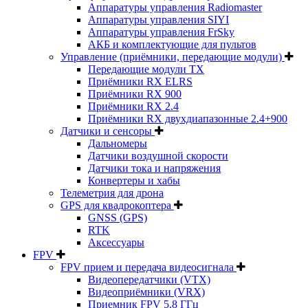
Аппаратуры управления Radiomaster
Аппаратуры управления SIYI
Аппаратуры управления FrSky
АКБ и комплектующие для пультов
Управление (приёмники, передающие модули)
Передающие модули TX
Приёмники RX ELRS
Приёмники RX 900
Приёмники RX 2.4
Приёмники RX двухдиапазонные 2.4+900
Датчики и сенсоры
Дальномеры
Датчики воздушной скорости
Датчики тока и напряжения
Конвертеры и хабы
Телеметрия для дрона
GPS для квадрокоптера
GNSS (GPS)
RTK
Аксессуары
FPV
FPV прием и передача видеосигнала
Видеопередатчики (VTX)
Видеоприёмники (VRX)
Приемник FPV 5.8 ГГц