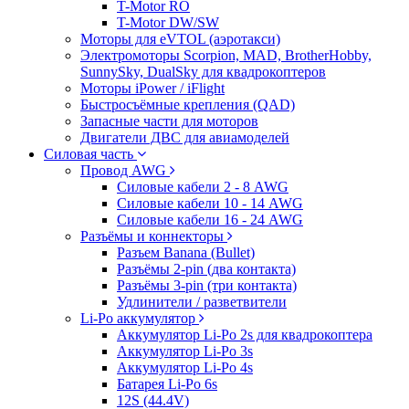
T-Motor RO
T-Motor DW/SW
Моторы для eVTOL (аэротакси)
Электромоторы Scorpion, MAD, BrotherHobby,
SunnySky, DualSky для квадрокоптеров
Моторы iPower / iFlight
Быстросъёмные крепления (QAD)
Запасные части для моторов
Двигатели ДВС для авиамоделей
Силовая часть
Провод AWG
Силовые кабели 2 - 8 AWG
Силовые кабели 10 - 14 AWG
Силовые кабели 16 - 24 AWG
Разъёмы и коннекторы
Разъем Banana (Bullet)
Разъёмы 2-pin (два контакта)
Разъёмы 3-pin (три контакта)
Удлинители / разветвители
Li-Po аккумулятор
Аккумулятор Li-Po 2s для квадрокоптера
Аккумулятор Li-Po 3s
Аккумулятор Li-Po 4s
Батарея Li-Po 6s
12S (44.4V)