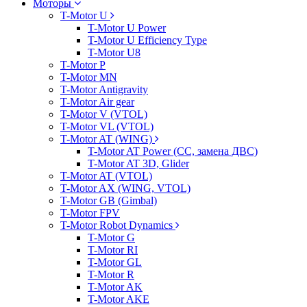
Моторы
T-Motor U
T-Motor U Power
T-Motor U Efficiency Type
T-Motor U8
T-Motor P
T-Motor MN
T-Motor Antigravity
T-Motor Air gear
T-Motor V (VTOL)
T-Motor VL (VTOL)
T-Motor AT (WING)
T-Motor AT Power (CC, замена ДВС)
T-Motor AT 3D, Glider
T-Motor AT (VTOL)
T-Motor AX (WING, VTOL)
T-Motor GB (Gimbal)
T-Motor FPV
T-Motor Robot Dynamics
T-Motor G
T-Motor RI
T-Motor GL
T-Motor R
T-Motor AK
T-Motor AKE