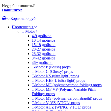
Неудобно звонить?
Напишите!
0
Корзина:
0 руб
Пропеллеры
T-Motor
4-9 дюймов
10-14 дюймов
15-18 дюймов
20-27 дюймов
28-32 дюймов
34-42 дюймов
46+ дюймов
T-Motor P (Polish) props
T-Motor G (Glossy) props
T-Motor NS (ultra light) props
T-Motor HEP-L (ultra light) props
T-Motor MF (polymer-carbon folding) props
T-Motor MF VP (Polymer Variable Pitch
Folding) props
T-Motor MS (polymer-carbon straight) props
T-Motor V, VZ (VTOL) props
T-Motor AUZ (WING, VTOL) props