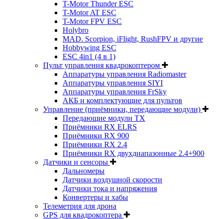
T-Motor Thunder ESC
T-Motor AT ESC
T-Motor FPV ESC
Holybro
MAD. Scorpion, iFlight, RushFPV и другие
Hobbywing ESC
ESC 4in1 (4 в 1)
Пульт управления квадрокоптером
Аппаратуры управления Radiomaster
Аппаратуры управления SIYI
Аппаратуры управления FrSky
АКБ и комплектующие для пультов
Управление (приёмники, передающие модули)
Передающие модули TX
Приёмники RX ELRS
Приёмники RX 900
Приёмники RX 2.4
Приёмники RX двухдиапазонные 2.4+900
Датчики и сенсоры
Дальномеры
Датчики воздушной скорости
Датчики тока и напряжения
Конвертеры и хабы
Телеметрия для дрона
GPS для квадрокоптера