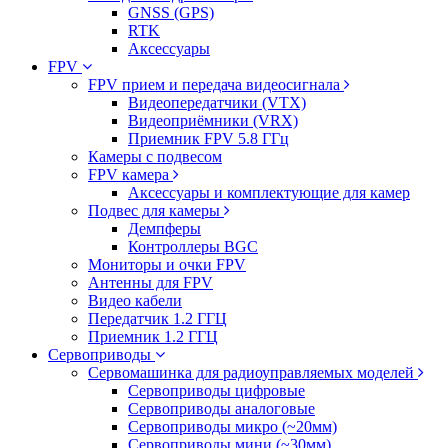
GNSS (GPS)
RTK
Аксессуары
FPV
FPV прием и передача видеосигнала
Видеопередатчики (VTX)
Видеоприёмники (VRX)
Приемник FPV 5.8 ГГц
Камеры с подвесом
FPV камера
Аксессуары и комплектующие для камер
Подвес для камеры
Демпферы
Контроллеры BGC
Мониторы и очки FPV
Антенны для FPV
Видео кабели
Передатчик 1.2 ГГЦ
Приемник 1.2 ГГЦ
Сервоприводы
Сервомашинка для радиоуправляемых моделей
Сервоприводы цифровые
Сервоприводы аналоговые
Сервоприводы микро (~20мм)
Сервоприводы мини (~30мм)