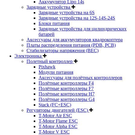
Аккумулятор Lipo 14s
Зарядные устройства
Зарядные устройства на 6S
Зарядные устройства на 12S-14S-24S
Блоки питания
Зарядные устройства для цилиндрических
батарей
Аксессуары для аккумуляторов квадрокоптера
Платы распределения питания (PDB, PCB)
Стабилизаторы напряжения (BEC)
Электроника
Полетный контроллер
Pixhawk
Модули питания
Аксессуары для полётных контроллеров
Полётные контроллеры F4
Полётные контроллеры F7
Полётные контроллеры H7
Полётные контроллеры G4
Stack (FC+ESC)
Регуляторы двигателей (ESC)
T-Motor Air ESC
T-Motor Flame ESC
T-Motor Alpha ESC
T-Motor V ESC