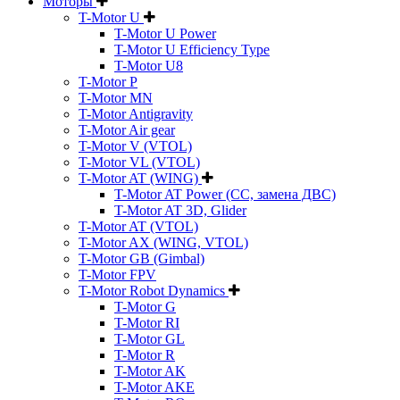
Моторы
T-Motor U
T-Motor U Power
T-Motor U Efficiency Type
T-Motor U8
T-Motor P
T-Motor MN
T-Motor Antigravity
T-Motor Air gear
T-Motor V (VTOL)
T-Motor VL (VTOL)
T-Motor AT (WING)
T-Motor AT Power (CC, замена ДВС)
T-Motor AT 3D, Glider
T-Motor AT (VTOL)
T-Motor AX (WING, VTOL)
T-Motor GB (Gimbal)
T-Motor FPV
T-Motor Robot Dynamics
T-Motor G
T-Motor RI
T-Motor GL
T-Motor R
T-Motor AK
T-Motor AKE