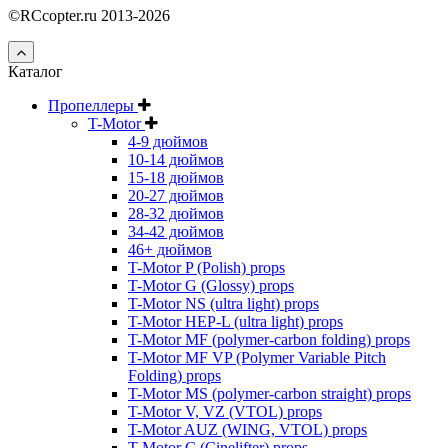
©RCcopter.ru 2013-2026
Каталог
Пропеллеры
T-Motor
4-9 дюймов
10-14 дюймов
15-18 дюймов
20-27 дюймов
28-32 дюймов
34-42 дюймов
46+ дюймов
T-Motor P (Polish) props
T-Motor G (Glossy) props
T-Motor NS (ultra light) props
T-Motor HEP-L (ultra light) props
T-Motor MF (polymer-carbon folding) props
T-Motor MF VP (Polymer Variable Pitch
Folding) props
T-Motor MS (polymer-carbon straight) props
T-Motor V, VZ (VTOL) props
T-Motor AUZ (WING, VTOL) props
T-Motor C (Cinelifter) props