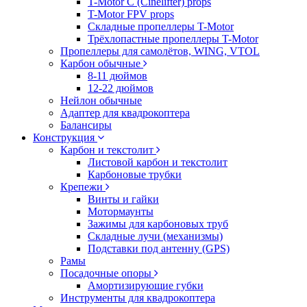
T-Motor C (Cinelifter) props
T-Motor FPV props
Складные пропеллеры T-Motor
Трёхлопастные пропеллеры T-Motor
Пропеллеры для самолётов, WING, VTOL
Карбон обычные
8-11 дюймов
12-22 дюймов
Нейлон обычные
Адаптер для квадрокоптера
Балансиры
Конструкция
Карбон и текстолит
Листовой карбон и текстолит
Карбоновые трубки
Крепежи
Винты и гайки
Мотормаунты
Зажимы для карбоновых труб
Складные лучи (механизмы)
Подставки под антенну (GPS)
Рамы
Посадочные опоры
Амортизирующие губки
Инструменты для квадрокоптера