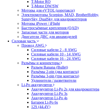
T-Motor RO
T-Motor DW/SW
Моторы для eVTOL (аэротакси)
Электромоторы Scorpion, MAD, BrotherHobby,
SunnySky, DualSky для квадрокоптеров
Моторы iPower / iFlight
Быстросъёмные крепления (QAD)
Запасные части для моторов
Двигатели ДВС для авиамоделей
Силовая часть
Провод AWG
Силовые кабели 2 - 8 AWG
Силовые кабели 10 - 14 AWG
Силовые кабели 16 - 24 AWG
Разъёмы и коннекторы
Разъем Banana (Bullet)
Разъёмы 2-pin (два контакта)
Разъёмы 3-pin (три контакта)
Удлинители / разветвители
Li-Po аккумулятор
Аккумулятор Li-Po 2s для квадрокоптера
Аккумулятор Li-Po 3s
Аккумулятор Li-Po 4s
Батарея Li-Po 6s
12S (44.4V)