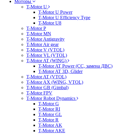
Моторы
T-Motor U
T-Motor U Power
T-Motor U Efficiency Type
T-Motor U8
T-Motor P
T-Motor MN
T-Motor Antigravity
T-Motor Air gear
T-Motor V (VTOL)
T-Motor VL (VTOL)
T-Motor AT (WING)
T-Motor AT Power (CC, замена ДВС)
T-Motor AT 3D, Glider
T-Motor AT (VTOL)
T-Motor AX (WING, VTOL)
T-Motor GB (Gimbal)
T-Motor FPV
T-Motor Robot Dynamics
T-Motor G
T-Motor RI
T-Motor GL
T-Motor R
T-Motor AK
T-Motor AKE