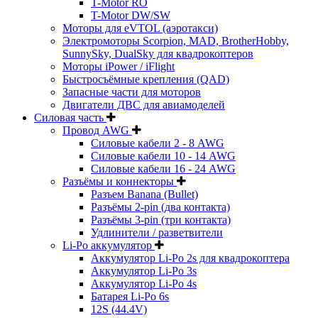
T-Motor RO
T-Motor DW/SW
Моторы для eVTOL (аэротакси)
Электромоторы Scorpion, MAD, BrotherHobby,
SunnySky, DualSky для квадрокоптеров
Моторы iPower / iFlight
Быстросъёмные крепления (QAD)
Запасные части для моторов
Двигатели ДВС для авиамоделей
Силовая часть
Провод AWG
Силовые кабели 2 - 8 AWG
Силовые кабели 10 - 14 AWG
Силовые кабели 16 - 24 AWG
Разъёмы и коннекторы
Разъем Banana (Bullet)
Разъёмы 2-pin (два контакта)
Разъёмы 3-pin (три контакта)
Удлинители / разветвители
Li-Po аккумулятор
Аккумулятор Li-Po 2s для квадрокоптера
Аккумулятор Li-Po 3s
Аккумулятор Li-Po 4s
Батарея Li-Po 6s
12S (44.4V)