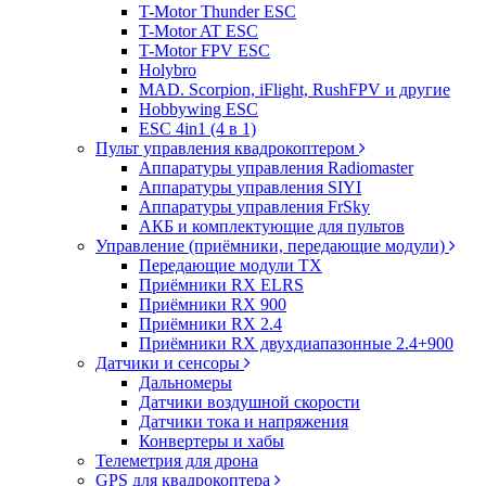
T-Motor Thunder ESC
T-Motor AT ESC
T-Motor FPV ESC
Holybro
MAD. Scorpion, iFlight, RushFPV и другие
Hobbywing ESC
ESC 4in1 (4 в 1)
Пульт управления квадрокоптером
Аппаратуры управления Radiomaster
Аппаратуры управления SIYI
Аппаратуры управления FrSky
АКБ и комплектующие для пультов
Управление (приёмники, передающие модули)
Передающие модули TX
Приёмники RX ELRS
Приёмники RX 900
Приёмники RX 2.4
Приёмники RX двухдиапазонные 2.4+900
Датчики и сенсоры
Дальномеры
Датчики воздушной скорости
Датчики тока и напряжения
Конвертеры и хабы
Телеметрия для дрона
GPS для квадрокоптера