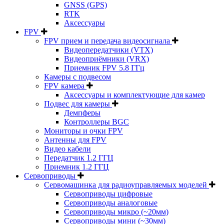
GNSS (GPS)
RTK
Аксессуары
FPV
FPV прием и передача видеосигнала
Видеопередатчики (VTX)
Видеоприёмники (VRX)
Приемник FPV 5.8 ГГц
Камеры с подвесом
FPV камера
Аксессуары и комплектующие для камер
Подвес для камеры
Демпферы
Контроллеры BGC
Мониторы и очки FPV
Антенны для FPV
Видео кабели
Передатчик 1.2 ГГЦ
Приемник 1.2 ГГЦ
Сервоприводы
Сервомашинка для радиоуправляемых моделей
Сервоприводы цифровые
Сервоприводы аналоговые
Сервоприводы микро (~20мм)
Сервоприводы мини (~30мм)