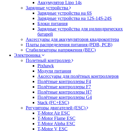
Аккумулятор Lipo 14s
Зарядные устройства
Зарядные устройства на 6S
Зарядные устройства на 12S-14S-24S
Блоки питания
Зарядные устройства для цилиндрических
батарей
Аксессуары для аккумуляторов квадрокоптера
Платы распределения питания (PDB, PCB)
Стабилизаторы напряжения (BEC)
Электроника
Полетный контроллер
Pixhawk
Модули питания
Аксессуары для полётных контроллеров
Полётные контроллеры F4
Полётные контроллеры F7
Полётные контроллеры H7
Полётные контроллеры G4
Stack (FC+ESC)
Регуляторы двигателей (ESC)
T-Motor Air ESC
T-Motor Flame ESC
T-Motor Alpha ESC
T-Motor V ESC