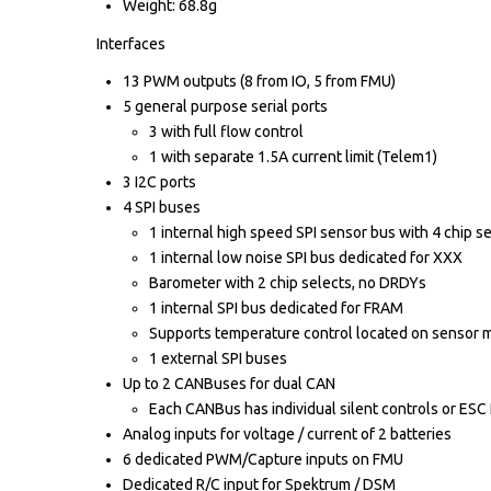
Weight: 68.8g
Interfaces
13 PWM outputs (8 from IO, 5 from FMU)
5 general purpose serial ports
3 with full flow control
1 with separate 1.5A current limit (Telem1)
3 I2C ports
4 SPI buses
1 internal high speed SPI sensor bus with 4 chip 
1 internal low noise SPI bus dedicated for XXX
Barometer with 2 chip selects, no DRDYs
1 internal SPI bus dedicated for FRAM
Supports temperature control located on sensor 
1 external SPI buses
Up to 2 CANBuses for dual CAN
Each CANBus has individual silent controls or ES
Analog inputs for voltage / current of 2 batteries
6 dedicated PWM/Capture inputs on FMU
Dedicated R/C input for Spektrum / DSM