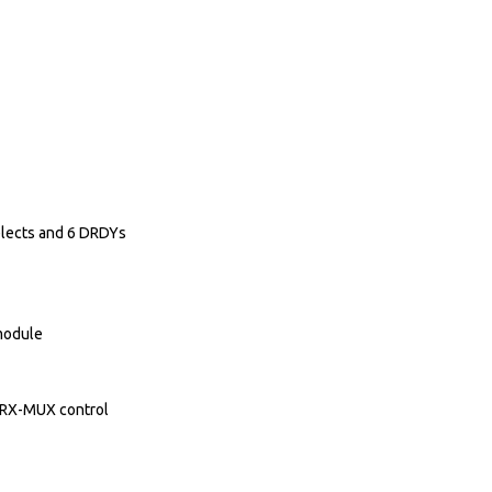
selects and 6 DRDYs
module
C RX-MUX control