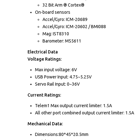
32 Bit Arm ® Cortex®
On-board sensors
Accel/Gyro: ICM-20689
Accel/Gyro: ICM-20602 / BMI088
Mag: IST8310
Barometer: MS5611
Electrical Data
Voltage Ratings:
Max input voltage: 6V
USB Power Input: 4.75~5.25V
Servo Rail Input: 0~36V
Current Ratings:
Telem1 Max output current limiter: 1.5A
All other port combined output current limiter: 1.5A
Mechanical Data:
Dimensions:80*45*20.5mm