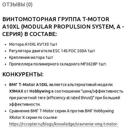
ОТЗЫВЫ (0)
ВИНТОМОТОРНАЯ ГРУППА T-MOTOR
A10XL (MODULAR PROPULSION SYSTEM, А -
СЕРИЯ) В СОСТАВЕ:
Мотора A10XL KV130 1шт
Регулятора двигателя ESC 14S FOC 200A 1шт
Крепления мотора 1шт
Пропеллера полимерного складного MF3628P 1шт.
КОНКУРЕНТЫ:
ВМГ T-Motor A10XL
является альтернативой модели
X9MAX
от
Hobbywing
в соотношении "цена/эффективность
при расчетной тяге (efficiency at rated thrust)" при большей
эффективности.
Сравнение ВМГ T-Motor серии А против ВМГ Hobbywing
XRotor Х серии по ссылке:
https://rccopter.ru/blogs/knowledge/sravnenie-vmg-t-motor-