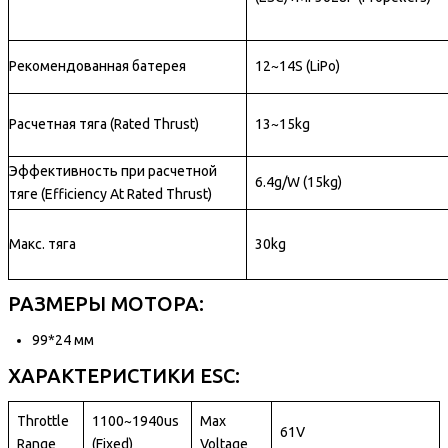
Рекомендованная батерея
12~14S (LiPo)
Расчетная тяга (Rated Thrust)
13~15kg
Эффективность при расчетной
6.4g/W (15kg)
тяге (Efficiency At Rated Thrust)
Макс. тяга
30kg
РАЗМЕРЫ МОТОРА:
99*24 мм
ХАРАКТЕРИСТИКИ ESC:
Throttle
1100~1940us
Max
61V
Range
(Fixed)
Voltage