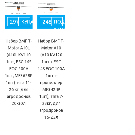
29733 руб
24871 руб
КУПИТЬ
ПОД
ЗАКАЗ
Набор ВМГ T-
Набор ВМГ T-
Motor A10L
Motor A10
(A10L KV110
(A10 KV120
1шт, ESC 14S
1шт + ESC
FOC 200A
14S FOC 100A
1шт, MF3628P
1шт +
1шт) тяга 11-
пропеллер
26 кг, для
MF3424P
агродронов
1шт), тяга 7-
20-30л
23кг, для
агродронов
16-25л