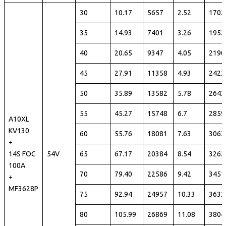
30
10.17
5657
2.52
1702
35
14.93
7401
3.26
1952
40
20.65
9347
4.05
2190
45
27.91
11358
4.93
2423
50
35.89
13582
5.78
2643
55
45.27
15748
6.7
2859
A10XL
KV130
60
55.76
18081
7.63
3063
+
14S FOC
54V
65
67.17
20384
8.54
3262
100A
70
79.40
22586
9.42
3451
+
MF3628P
75
92.94
24957
10.33
3633
80
105.99
26869
11.08
3804