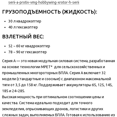
serii-a-protiv-vmg-hobbywing-xrotor-h-serii
ГРУЗОПОДЪЕМНОСТЬ (ЖИДКОСТЬ):
30 л квадрокоптер
40 л гексакоптер
ВЗЛЕТНЫЙ ВЕС:
52 ~ 60 кг квадрокоптер
78 ~ 90 кг гексакоптер
Серия A — это новая модульная силовая система, разработанная
на основе технологии MPET* для сельскохозяйственных и
промышленных многороторных БПЛА. Серия A включает 32
модели (стандартные и соосные) с диапазоном максимальной
тяги от 3,5 до 158 кг. Поддерживает аккумуляторы 6S, 12S, 14S,
18S и 24–28S.
Высокая мощность при оптимальном соотношении цены и
качества. Система идеально подходит для точного
земледелия, опрыскивающих дронов, логистики и других
сложных задач, выполняемых БПЛА. Готовая к использованию из