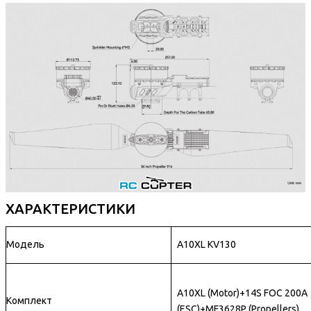
ХАРАКТЕРИСТИКИ
Модель
A10XL KV130
A10XL (Motor)+14S FOC 200A
Комплект
(ESC)+MF3628P (Propellers)