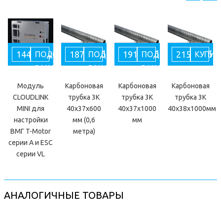
14493 руб
1870 руб
1911 руб
2151 руб
ПОД
ПОД
ПОД
КУПИТ
ЗАКАЗ
ЗАКАЗ
ЗАКАЗ
Модуль
Карбоновая
Карбоновая
Карбоновая
CLOUDLINK
трубка 3K
трубка 3K
трубка 3K
MINI для
40х37х600
40x37x1000
40x38x1000мм
настройки
мм (0,6
мм
ВМГ T-Motor
метра)
серии A и ESC
серии VL
АНАЛОГИЧНЫЕ ТОВАРЫ