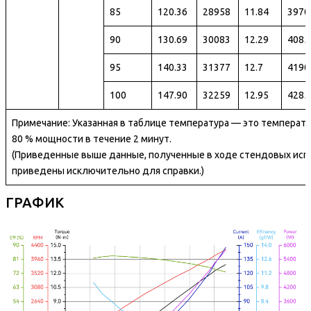
85
120.36
28958
11.84
3970
90
130.69
30083
12.29
4085
95
140.33
31377
12.7
4190
100
147.90
32259
12.95
4285
Примечание: Указанная в таблице температура — это температу
80 % мощности в течение 2 минут.
(Приведенные выше данные, полученные в ходе стендовых исп
приведены исключительно для справки.)
ГРАФИК