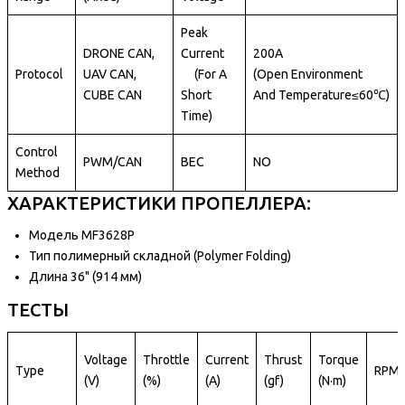
Peak
DRONE CAN,
Current
200A
Protocol
UAV CAN,
(For A
(Open
Environment
CUBE CAN
Short
And
Temperature≤60℃)
Time)
Control
PWM/CAN
BEC
NO
Method
ХАРАКТЕРИСТИКИ ПРОПЕЛЛЕРА:
Модель MF3628P
Тип полимерный складной (Polymer Folding)
Длина 36" (914 мм)
ТЕСТЫ
Voltage
Throttle
Current
Thrust
Torque
Type
RPM
(V)
(%)
(A)
(gf)
(N·m)