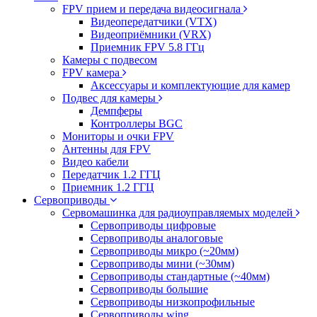
FPV прием и передача видеосигнала
Видеопередатчики (VTX)
Видеоприёмники (VRX)
Приемник FPV 5.8 ГГц
Камеры с подвесом
FPV камера
Аксессуары и комплектующие для камер
Подвес для камеры
Демпферы
Контроллеры BGC
Мониторы и очки FPV
Антенны для FPV
Видео кабели
Передатчик 1.2 ГГЦ
Приемник 1.2 ГГЦ
Сервоприводы
Сервомашинка для радиоуправляемых моделей
Сервоприводы цифровые
Сервоприводы аналоговые
Сервоприводы микро (~20мм)
Сервоприводы мини (~30мм)
Сервоприводы стандартные (~40мм)
Сервоприводы большие
Сервоприводы низкопрофильные
Сервоприводы wing