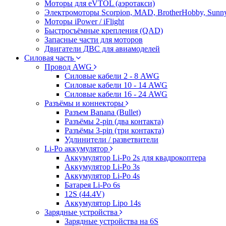
Моторы для eVTOL (аэротакси)
Электромоторы Scorpion, MAD, BrotherHobby, Sunny
Моторы iPower / iFlight
Быстросъёмные крепления (QAD)
Запасные части для моторов
Двигатели ДВС для авиамоделей
Силовая часть
Провод AWG
Силовые кабели 2 - 8 AWG
Силовые кабели 10 - 14 AWG
Силовые кабели 16 - 24 AWG
Разъёмы и коннекторы
Разъем Banana (Bullet)
Разъёмы 2-pin (два контакта)
Разъёмы 3-pin (три контакта)
Удлинители / разветвители
Li-Po аккумулятор
Аккумулятор Li-Po 2s для квадрокоптера
Аккумулятор Li-Po 3s
Аккумулятор Li-Po 4s
Батарея Li-Po 6s
12S (44.4V)
Аккумулятор Lipo 14s
Зарядные устройства
Зарядные устройства на 6S