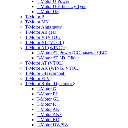
T-Motor U Power
T-Motor U Efficiency Type
T-Motor U8
T-Motor P
T-Motor MN
T-Motor Antigravity
T-Motor Air gear
T-Motor V (VTOL)
T-Motor VL (VTOL)
T-Motor AT (WING)
T-Motor AT Power (CC, замена ДВС)
T-Motor AT 3D, Glider
T-Motor AT (VTOL)
T-Motor AX (WING, VTOL)
T-Motor GB (Gimbal)
T-Motor FPV
T-Motor Robot Dynamics
T-Motor G
T-Motor RI
T-Motor GL
T-Motor R
T-Motor AK
T-Motor AKE
T-Motor RO
T-Motor DW/SW