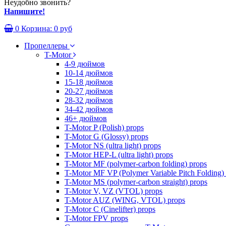
Неудобно звонить?
Напишите!
0
Корзина:
0 руб
Пропеллеры
T-Motor
4-9 дюймов
10-14 дюймов
15-18 дюймов
20-27 дюймов
28-32 дюймов
34-42 дюймов
46+ дюймов
T-Motor P (Polish) props
T-Motor G (Glossy) props
T-Motor NS (ultra light) props
T-Motor HEP-L (ultra light) props
T-Motor MF (polymer-carbon folding) props
T-Motor MF VP (Polymer Variable Pitch Folding)
T-Motor MS (polymer-carbon straight) props
T-Motor V, VZ (VTOL) props
T-Motor AUZ (WING, VTOL) props
T-Motor C (Cinelifter) props
T-Motor FPV props