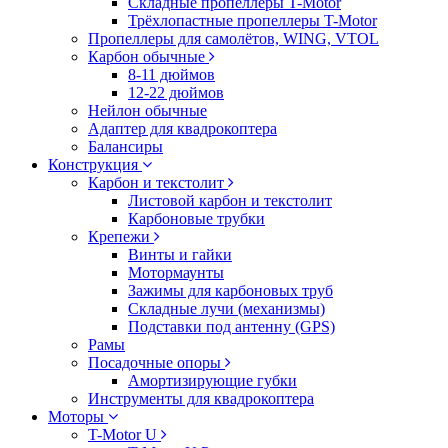
Складные пропеллеры T-Motor
Трёхлопастные пропеллеры T-Motor
Пропеллеры для самолётов, WING, VTOL
Карбон обычные
8-11 дюймов
12-22 дюймов
Нейлон обычные
Адаптер для квадрокоптера
Балансиры
Конструкция
Карбон и текстолит
Листовой карбон и текстолит
Карбоновые трубки
Крепежи
Винты и гайки
Мотормаунты
Зажимы для карбоновых труб
Складные лучи (механизмы)
Подставки под антенну (GPS)
Рамы
Посадочные опоры
Амортизирующие губки
Инструменты для квадрокоптера
Моторы
T-Motor U