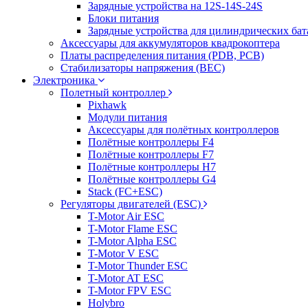
Зарядные устройства на 12S-14S-24S
Блоки питания
Зарядные устройства для цилиндрических бат
Аксессуары для аккумуляторов квадрокоптера
Платы распределения питания (PDB, PCB)
Стабилизаторы напряжения (BEC)
Электроника
Полетный контроллер
Pixhawk
Модули питания
Аксессуары для полётных контроллеров
Полётные контроллеры F4
Полётные контроллеры F7
Полётные контроллеры H7
Полётные контроллеры G4
Stack (FC+ESC)
Регуляторы двигателей (ESC)
T-Motor Air ESC
T-Motor Flame ESC
T-Motor Alpha ESC
T-Motor V ESC
T-Motor Thunder ESC
T-Motor AT ESC
T-Motor FPV ESC
Holybro