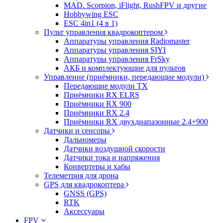
MAD. Scorpion, iFlight, RushFPV и другие
Hobbywing ESC
ESC 4in1 (4 в 1)
Пульт управления квадрокоптером
Аппаратуры управления Radiomaster
Аппаратуры управления SIYI
Аппаратуры управления FrSky
АКБ и комплектующие для пультов
Управление (приёмники, передающие модули)
Передающие модули TX
Приёмники RX ELRS
Приёмники RX 900
Приёмники RX 2.4
Приёмники RX двухдиапазонные 2.4+900
Датчики и сенсоры
Дальномеры
Датчики воздушной скорости
Датчики тока и напряжения
Конвертеры и хабы
Телеметрия для дрона
GPS для квадрокоптера
GNSS (GPS)
RTK
Аксессуары
FPV